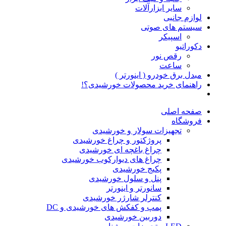
سایر ابزارآلات
لوازم جانبی
سیستم های صوتی
اسپیکر
دکوراتیو
رقص نور
ساعت
مبدل برق خودرو ( اینورتر )
راهنمای خرید محصولات خورشیدی؟!
صفحه اصلی
فروشگاه
تجهیزات سولار و خورشیدی
پروژکتور و چراغ خورشیدی
چراغ باغچه ای خورشیدی
چراغ های دیوارکوب خورشیدی
پکیج خورشیدی
پنل و سلول خورشیدی
سانورتر و اینورتر
کنترلر شارژر خورشیدی
پمپ و کفکش های خورشیدی و DC
دوربین خورشیدی