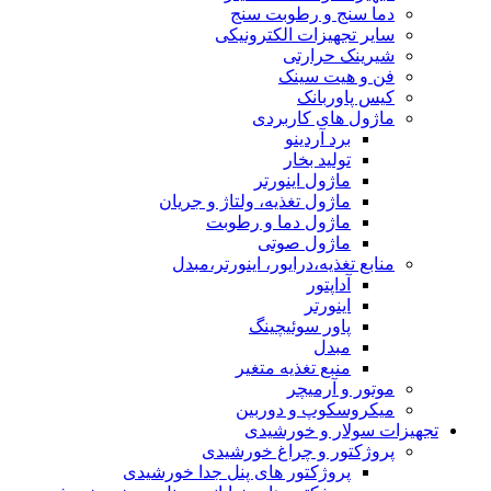
دما سنج و رطوبت سنج
سایر تجهیزات الکترونیکی
شیرینک حرارتی
فن و هیت سینک
کیس پاوربانک
ماژول های کاربردی
برد آردینو
تولید بخار
ماژول اینورتر
ماژول تغذیه، ولتاژ و جریان
ماژول دما و رطوبت
ماژول صوتی
منابع تغذیه،درایور، اینورتر،مبدل
آداپتور
اینورتر
پاور سوئیچینگ
مبدل
منبع تغذیه متغیر
موتور و آرمیچر
میکروسکوپ و دوربین
تجهیزات سولار و خورشیدی
پروژکتور و چراغ خورشیدی
پروژکتور های پنل جدا خورشیدی