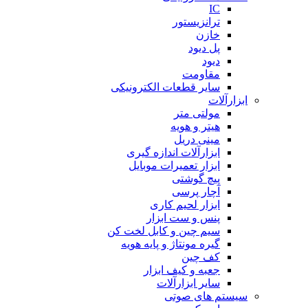
IC
ترانزیستور
خازن
پل دیود
دیود
مقاومت
سایر قطعات الکترونیکی
ابزارآلات
مولتی متر
هیتر و هویه
مینی دریل
ابزارآلات اندازه گیری
ابزار تعمیرات موبایل
پیچ گوشتی
آچار پرسی
ابزار لحیم کاری
پنس و ست ابزار
سیم چین و کابل لخت کن
گیره مونتاژ و پایه هویه
کف چین
جعبه و کیف ابزار
سایر ابزارآلات
سیستم های صوتی