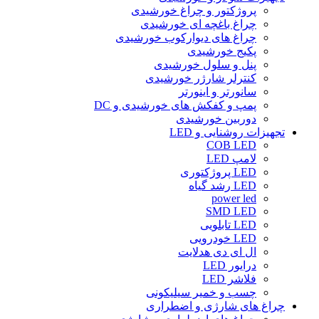
پروژکتور و چراغ خورشیدی
چراغ باغچه ای خورشیدی
چراغ های دیوارکوب خورشیدی
پکیج خورشیدی
پنل و سلول خورشیدی
کنترلر شارژر خورشیدی
سانورتر و اینورتر
پمپ و کفکش های خورشیدی و DC
دوربین خورشیدی
تجهیزات روشنایی و LED
COB LED
لامپ LED
LED پروژکتوری
LED رشد گیاه
power led
SMD LED
LED تابلویی
LED خودرویی
ال ای دی هدلایت
درایور LED
فلاشر LED
چسب و خمیر سیلیکونی
چراغ های شارژی و اضطراری