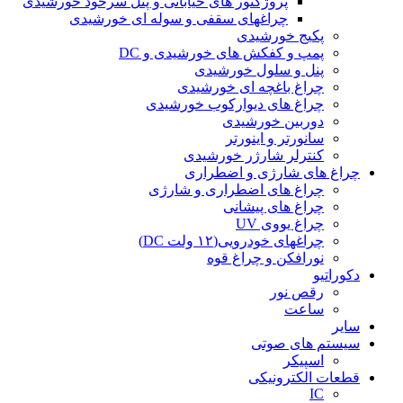
پروژکتور های خیابانی و پنل سرخود خورشیدی
چراغهای سقفی و سوله ای خورشیدی
پکیج خورشیدی
پمپ و کفکش های خورشیدی و DC
پنل و سلول خورشیدی
چراغ باغچه ای خورشیدی
چراغ های دیوارکوب خورشیدی
دوربین خورشیدی
سانورتر و اینورتر
کنترلر شارژر خورشیدی
چراغ های شارژی و اضطراری
چراغ های اضطراری و شارژی
چراغ های پیشانی
چراغ یووی UV
چراغهای خودرویی(۱۲ ولت DC)
نورافکن و چراغ قوه
دکوراتیو
رقص نور
ساعت
سایر
سیستم های صوتی
اسپیکر
قطعات الکترونیکی
IC