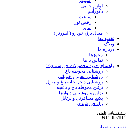
اسپیکر
لوازم جانبی
دکوراتیو
ساعت
رقص نور
سایر
مبدل برق خودرو ( اینورتر )
تخفیف‌ها
وبلاگ
درباره ما
مجوزها
تماس با ما
راهنمای خرید محصولات خورشیدی؟!
روشنایی محوطه باغ
روشنایی معابر و خیابانی
روشنایی داخل خانه باغ و منزل
تزئین محوطه باغ و باغچه
تزئین و روشنایی دیوارها
پکیج مسافرتی و پرتابل
پنل خورشیدی
پـشـتـیـبانی تلفنی
09141857814
0
مورد
۰
تومان