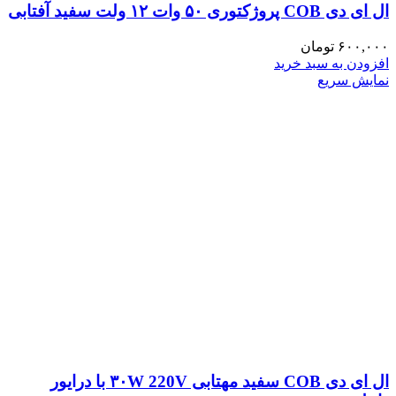
ال ای دی COB پروژکتوری ۵۰ وات ۱۲ ولت سفید آفتابی
۶۰۰,۰۰۰
تومان
افزودن به سبد خرید
نمایش سریع
ال ای دی COB سفید مهتابی ۳۰W 220V با درایور