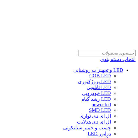
انتخاب دسته بندی
LED و تجهیزات روشنایی
COB LED
LED پروژکتوری
LED تابلویی
LED خودرویی
LED رشد گیاه
power led
SMD LED
ال ای دی نواری
ال ای دی هدلایت
چسب و خمیر سیلیکونی
درایور LED