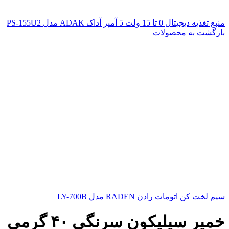
منبع تغذیه دیجیتال 0 تا 15 ولت 5 آمپر آداک ADAK مدل PS-155U2
بازگشت به محصولات
سیم لخت کن اتومات رادن RADEN مدل LY-700B
خمیر سیلیکون سرنگی ۴۰ گرمی