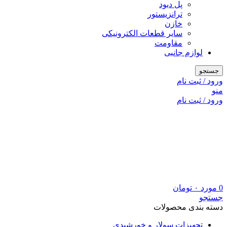
پل دیود
ترانزیستور
خازن
سایر قطعات الکترونیکی
مقاومت
لوازم جانبی
جستجو
ورود / ثبت نام
منو
ورود / ثبت نام
0
مورد
۰
تومان
جستجو
دسته بندی محصولات
تجهیزات سولار و خورشیدی