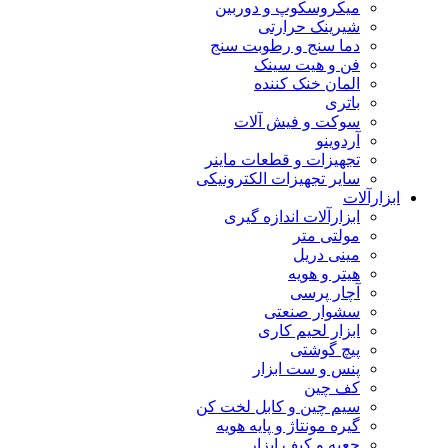
میکروسکوپ و دوربین
شیرینک حرارتی
دما سنج و رطوبت سنج
فن و هیت سینک
المان خنک کننده
باتری
سوکت و فیش آلات
آردوینو
تجهیزات و قطعات ماینر
سایر تجهیزات الکترونیکی
ابزارآلات
ابزارآلات اندازه گیری
مولتی متر
مینی دریل
هیتر و هویه
آچار پرسی
سشوار صنعتی
ابزار لحیم کاری
پیچ گوشتی
پنس و ست ابزار
کف چین
سیم چین و کابل لخت کن
گیره مونتاژ و پایه هویه
جعبه و کیف ابزار