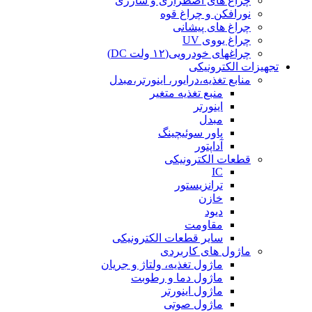
چراغ های اضطراری و شارژی
نورافکن و چراغ قوه
چراغ های پیشانی
چراغ یووی UV
چراغهای خودرویی(۱۲ ولت DC)
تجهیزات الکترونیکی
منابع تغذیه،درایور، اینورتر،مبدل
منبع تغذیه متغیر
اینورتر
مبدل
پاور سوئیچینگ
آداپتور
قطعات الکترونیکی
IC
ترانزیستور
خازن
دیود
مقاومت
سایر قطعات الکترونیکی
ماژول های کاربردی
ماژول تغذیه، ولتاژ و جریان
ماژول دما و رطوبت
ماژول اینورتر
ماژول صوتی