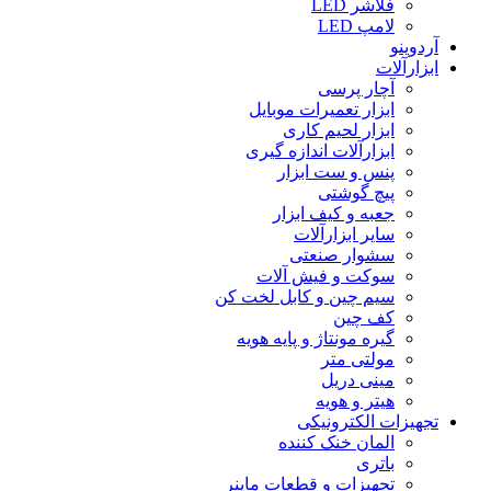
فلاشر LED
لامپ LED
آردوینو
ابزارآلات
آچار پرسی
ابزار تعمیرات موبایل
ابزار لحیم کاری
ابزارآلات اندازه گیری
پنس و ست ابزار
پیچ گوشتی
جعبه و کیف ابزار
سایر ابزارآلات
سشوار صنعتی
سوکت و فیش آلات
سیم چین و کابل لخت کن
کف چین
گیره مونتاژ و پایه هویه
مولتی متر
مینی دریل
هیتر و هویه
تجهیزات الکترونیکی
المان خنک کننده
باتری
تجهیزات و قطعات ماینر