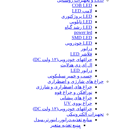
LED و تجهیزات روشنایی
COB LED
لامپ LED
LED پروژکتوری
LED تابلویی
LED رشد گیاه
power led
SMD LED
LED خودرویی
درایور
فلاشر LED
چراغهای خودرویی(۱۲ ولت DC)
ال ای دی هدلایت
درایور LED
چسب و خمیر سیلیکونی
چراغ های شارژی و اضطراری
چراغ های اضطراری و شارژی
نورافکن و چراغ قوه
چراغ های پیشانی
چراغ یووی UV
چراغهای خودرویی(۱۲ ولت DC)
تجهیزات الکترونیکی
منابع تغذیه،درایور، اینورتر،مبدل
منبع تغذیه متغیر