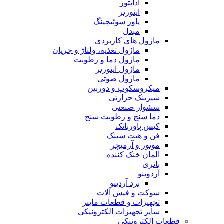
آداپتور
اینورتر
پاور سوئیچینگ
مبدل
ماژول های کاربردی
ماژول تغذیه، ولتاژ و جریان
ماژول دما و رطوبت
ماژول اینورتر
ماژول صوتی
میکروسکوپ و دوربین
شیرینک حرارتی
سشوار صنعتی
دما سنج و رطوبت سنج
کیس پاوربانک
فن و هیت سینک
موتور و آرمیچر
المان خنک کننده
باتری
آردوینو
برد آردینو
سوکت و فیش آلات
تجهیزات و قطعات ماینر
سایر تجهیزات الکترونیکی
قطعات الکترونیکی