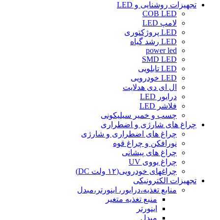
تجهیزات روشنایی و LED
COB LED
لامپ LED
LED پروژکتوری
LED رشد گیاه
power led
SMD LED
LED تابلویی
LED خودرویی
ال ای دی هدلایت
درایور LED
فلاشر LED
چسب و خمیر سیلیکونی
چراغ های شارژی و اضطراری
چراغ های اضطراری و شارژی
نورافکن و چراغ قوه
چراغ های پیشانی
چراغ یووی UV
چراغهای خودرویی(۱۲ ولت DC)
تجهیزات الکترونیکی
منابع تغذیه،درایور، اینورتر،مبدل
منبع تغذیه متغیر
اینورتر
مبدل