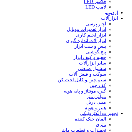
فلاشر LED
لامپ LED
آردوینو
ابزارآلات
آچار پرسی
ابزار تعمیرات موبایل
ابزار لحیم کاری
ابزارآلات اندازه گیری
پنس و ست ابزار
پیچ گوشتی
جعبه و کیف ابزار
سایر ابزارآلات
سشوار صنعتی
سوکت و فیش آلات
سیم چین و کابل لخت کن
کف چین
گیره مونتاژ و پایه هویه
مولتی متر
مینی دریل
هیتر و هویه
تجهیزات الکترونیکی
المان خنک کننده
باتری
تجهیزات و قطعات ماینر