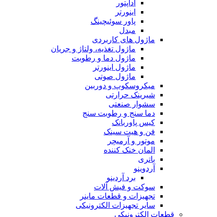
آداپتور
اینورتر
پاور سوئیچینگ
مبدل
ماژول های کاربردی
ماژول تغذیه، ولتاژ و جریان
ماژول دما و رطوبت
ماژول اینورتر
ماژول صوتی
میکروسکوپ و دوربین
شیرینک حرارتی
سشوار صنعتی
دما سنج و رطوبت سنج
کیس پاوربانک
فن و هیت سینک
موتور و آرمیچر
المان خنک کننده
باتری
آردوینو
برد آردینو
سوکت و فیش آلات
تجهیزات و قطعات ماینر
سایر تجهیزات الکترونیکی
قطعات الکترونیکی