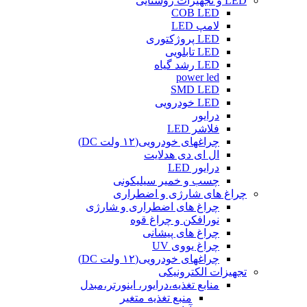
LED و تجهیزات روشنایی
COB LED
لامپ LED
LED پروژکتوری
LED تابلویی
LED رشد گیاه
power led
SMD LED
LED خودرویی
درایور
فلاشر LED
چراغهای خودرویی(۱۲ ولت DC)
ال ای دی هدلایت
درایور LED
چسب و خمیر سیلیکونی
چراغ های شارژی و اضطراری
چراغ های اضطراری و شارژی
نورافکن و چراغ قوه
چراغ های پیشانی
چراغ یووی UV
چراغهای خودرویی(۱۲ ولت DC)
تجهیزات الکترونیکی
منابع تغذیه،درایور، اینورتر،مبدل
منبع تغذیه متغیر