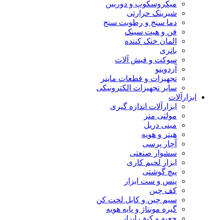
میکروسکوپ و دوربین
شیرینک حرارتی
دما سنج و رطوبت سنج
فن و هیت سینک
المان خنک کننده
باتری
سوکت و فیش آلات
آردوینو
تجهیزات و قطعات ماینر
سایر تجهیزات الکترونیکی
ابزارآلات
ابزارآلات اندازه گیری
مولتی متر
مینی دریل
هیتر و هویه
آچار پرسی
سشوار صنعتی
ابزار لحیم کاری
پیچ گوشتی
پنس و ست ابزار
کف چین
سیم چین و کابل لخت کن
گیره مونتاژ و پایه هویه
جعبه و کیف ابزار