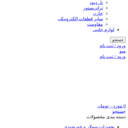
پل دیود
ترانزیستور
خازن
سایر قطعات الکترونیکی
مقاومت
لوازم جانبی
جستجو
ورود / ثبت نام
منو
ورود / ثبت نام
0
مورد
۰
تومان
جستجو
دسته بندی محصولات
تجهیزات سولار و خورشیدی