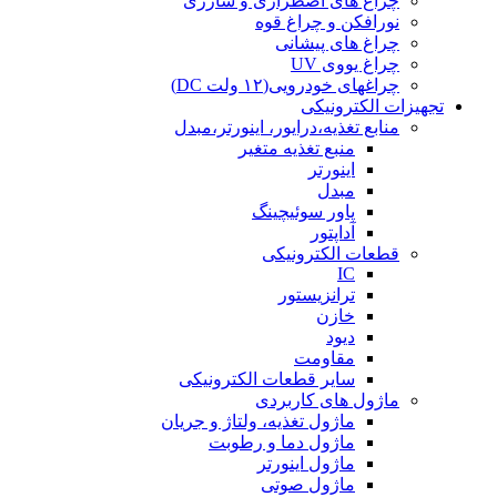
چراغ های اضطراری و شارژی
نورافکن و چراغ قوه
چراغ های پیشانی
چراغ یووی UV
چراغهای خودرویی(۱۲ ولت DC)
تجهیزات الکترونیکی
منابع تغذیه،درایور، اینورتر،مبدل
منبع تغذیه متغیر
اینورتر
مبدل
پاور سوئیچینگ
آداپتور
قطعات الکترونیکی
IC
ترانزیستور
خازن
دیود
مقاومت
سایر قطعات الکترونیکی
ماژول های کاربردی
ماژول تغذیه، ولتاژ و جریان
ماژول دما و رطوبت
ماژول اینورتر
ماژول صوتی