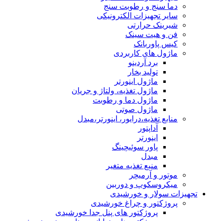
دما سنج و رطوبت سنج
سایر تجهیزات الکترونیکی
شیرینک حرارتی
فن و هیت سینک
کیس پاوربانک
ماژول های کاربردی
برد آردینو
تولید بخار
ماژول اینورتر
ماژول تغذیه، ولتاژ و جریان
ماژول دما و رطوبت
ماژول صوتی
منابع تغذیه،درایور، اینورتر،مبدل
آداپتور
اینورتر
پاور سوئیچینگ
مبدل
منبع تغذیه متغیر
موتور و آرمیچر
میکروسکوپ و دوربین
تجهیزات سولار و خورشیدی
پروژکتور و چراغ خورشیدی
پروژکتور های پنل جدا خورشیدی