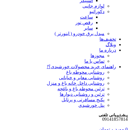
اسپیکر
لوازم جانبی
دکوراتیو
ساعت
رقص نور
سایر
مبدل برق خودرو ( اینورتر )
تخفیف‌ها
وبلاگ
درباره ما
مجوزها
تماس با ما
راهنمای خرید محصولات خورشیدی؟!
روشنایی محوطه باغ
روشنایی معابر و خیابانی
روشنایی داخل خانه باغ و منزل
تزئین محوطه باغ و باغچه
تزئین و روشنایی دیوارها
پکیج مسافرتی و پرتابل
پنل خورشیدی
پـشـتـیـبانی تلفنی
09141857814
0
مورد
۰
تومان