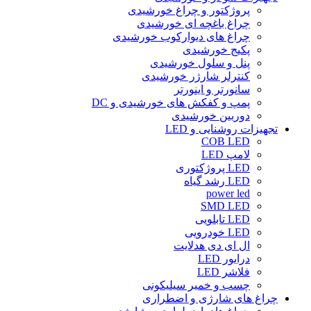
پروژکتور و چراغ خورشیدی
چراغ باغچه ای خورشیدی
چراغ های دیوارکوب خورشیدی
پکیج خورشیدی
پنل و سلول خورشیدی
کنترلر شارژر خورشیدی
سانورتر و اینورتر
پمپ و کفکش های خورشیدی و DC
دوربین خورشیدی
تجهیزات روشنایی و LED
COB LED
لامپ LED
LED پروژکتوری
LED رشد گیاه
power led
SMD LED
LED تابلویی
LED خودرویی
ال ای دی هدلایت
درایور LED
فلاشر LED
چسب و خمیر سیلیکونی
چراغ های شارژی و اضطراری