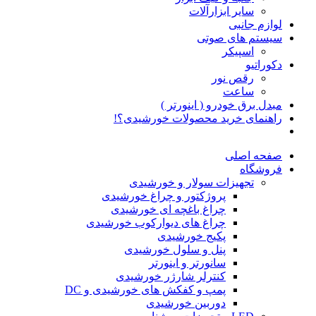
سایر ابزارآلات
لوازم جانبی
سیستم های صوتی
اسپیکر
دکوراتیو
رقص نور
ساعت
مبدل برق خودرو ( اینورتر )
راهنمای خرید محصولات خورشیدی؟!
صفحه اصلی
فروشگاه
تجهیزات سولار و خورشیدی
پروژکتور و چراغ خورشیدی
چراغ باغچه ای خورشیدی
چراغ های دیوارکوب خورشیدی
پکیج خورشیدی
پنل و سلول خورشیدی
سانورتر و اینورتر
کنترلر شارژر خورشیدی
پمپ و کفکش های خورشیدی و DC
دوربین خورشیدی