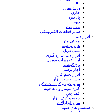
IC
ترانزیستور
خازن
پل دیود
دیود
مقاومت
سایر قطعات الکترونیکی
ابزارآلات
مولتی متر
هیتر و هویه
مینی دریل
ابزارآلات اندازه گیری
ابزار تعمیرات موبایل
پیچ گوشتی
آچار پرسی
ابزار لحیم کاری
پنس و ست ابزار
سیم چین و کابل لخت کن
گیره مونتاژ و پایه هویه
کف چین
جعبه و کیف ابزار
سایر ابزارآلات
سیستم های صوتی