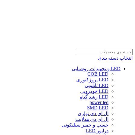
انتخاب دسته بندی
LED و تجهیزات روشنایی
COB LED
LED پروژکتوری
LED تابلویی
LED خودرویی
LED رشد گیاه
power led
SMD LED
ال ای دی نواری
ال ای دی هدلایت
چسب و خمیر سیلیکونی
درایور LED