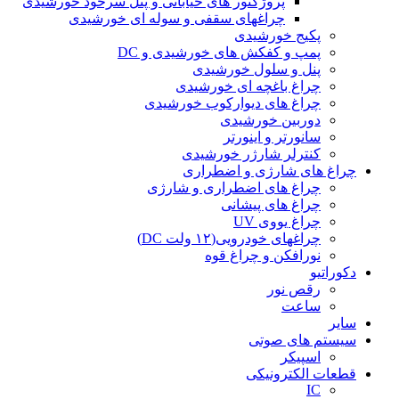
پروژکتور های خیابانی و پنل سرخود خورشیدی
چراغهای سقفی و سوله ای خورشیدی
پکیج خورشیدی
پمپ و کفکش های خورشیدی و DC
پنل و سلول خورشیدی
چراغ باغچه ای خورشیدی
چراغ های دیوارکوب خورشیدی
دوربین خورشیدی
سانورتر و اینورتر
کنترلر شارژر خورشیدی
چراغ های شارژی و اضطراری
چراغ های اضطراری و شارژی
چراغ های پیشانی
چراغ یووی UV
چراغهای خودرویی(۱۲ ولت DC)
نورافکن و چراغ قوه
دکوراتیو
رقص نور
ساعت
سایر
سیستم های صوتی
اسپیکر
قطعات الکترونیکی
IC