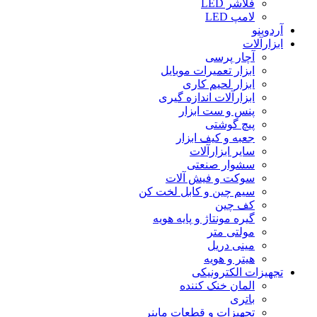
فلاشر LED
لامپ LED
آردوینو
ابزارآلات
آچار پرسی
ابزار تعمیرات موبایل
ابزار لحیم کاری
ابزارآلات اندازه گیری
پنس و ست ابزار
پیچ گوشتی
جعبه و کیف ابزار
سایر ابزارآلات
سشوار صنعتی
سوکت و فیش آلات
سیم چین و کابل لخت کن
کف چین
گیره مونتاژ و پایه هویه
مولتی متر
مینی دریل
هیتر و هویه
تجهیزات الکترونیکی
المان خنک کننده
باتری
تجهیزات و قطعات ماینر