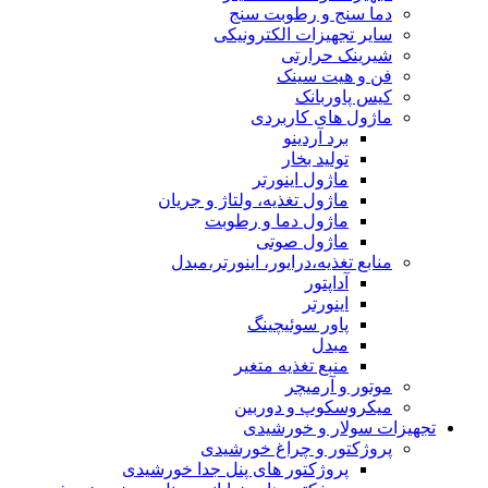
دما سنج و رطوبت سنج
سایر تجهیزات الکترونیکی
شیرینک حرارتی
فن و هیت سینک
کیس پاوربانک
ماژول های کاربردی
برد آردینو
تولید بخار
ماژول اینورتر
ماژول تغذیه، ولتاژ و جریان
ماژول دما و رطوبت
ماژول صوتی
منابع تغذیه،درایور، اینورتر،مبدل
آداپتور
اینورتر
پاور سوئیچینگ
مبدل
منبع تغذیه متغیر
موتور و آرمیچر
میکروسکوپ و دوربین
تجهیزات سولار و خورشیدی
پروژکتور و چراغ خورشیدی
پروژکتور های پنل جدا خورشیدی