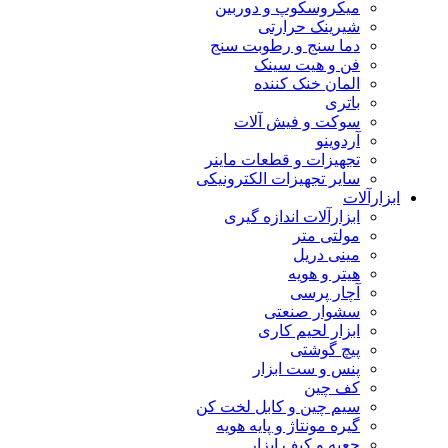
میکروسکوپ و دوربین
شیرینک حرارتی
دما سنج و رطوبت سنج
فن و هیت سینک
المان خنک کننده
باتری
سوکت و فیش آلات
آردوینو
تجهیزات و قطعات ماینر
سایر تجهیزات الکترونیکی
ابزارآلات
ابزارآلات اندازه گیری
مولتی متر
مینی دریل
هیتر و هویه
آچار پرسی
سشوار صنعتی
ابزار لحیم کاری
پیچ گوشتی
پنس و ست ابزار
کف چین
سیم چین و کابل لخت کن
گیره مونتاژ و پایه هویه
جعبه و کیف ابزار