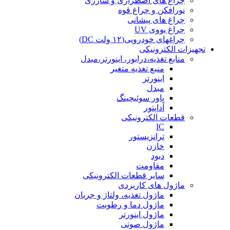
چراغ های اضطراری و شارژی
نورافکن و چراغ قوه
چراغ های پیشانی
چراغ یووی UV
چراغهای خودرویی(۱۲ ولت DC)
تجهیزات الکترونیکی
منابع تغذیه،درایور، اینورتر،مبدل
منبع تغذیه متغیر
اینورتر
مبدل
پاور سوئیچینگ
آداپتور
قطعات الکترونیکی
IC
ترانزیستور
خازن
دیود
مقاومت
سایر قطعات الکترونیکی
ماژول های کاربردی
ماژول تغذیه، ولتاژ و جریان
ماژول دما و رطوبت
ماژول اینورتر
ماژول صوتی