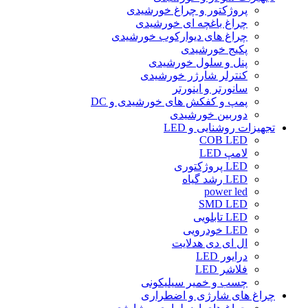
پروژکتور و چراغ خورشیدی
چراغ باغچه ای خورشیدی
چراغ های دیوارکوب خورشیدی
پکیج خورشیدی
پنل و سلول خورشیدی
کنترلر شارژر خورشیدی
سانورتر و اینورتر
پمپ و کفکش های خورشیدی و DC
دوربین خورشیدی
تجهیزات روشنایی و LED
COB LED
لامپ LED
LED پروژکتوری
LED رشد گیاه
power led
SMD LED
LED تابلویی
LED خودرویی
ال ای دی هدلایت
درایور LED
فلاشر LED
چسب و خمیر سیلیکونی
چراغ های شارژی و اضطراری