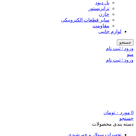
پل دیود
ترانزیستور
خازن
سایر قطعات الکترونیکی
مقاومت
لوازم جانبی
جستجو
ورود / ثبت نام
منو
ورود / ثبت نام
0
مورد
۰
تومان
جستجو
دسته بندی محصولات
تجهیزات سولار و خورشیدی