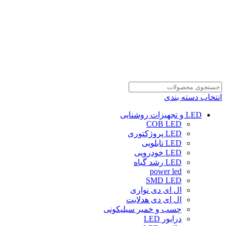
انتخاب دسته بندی
LED و تجهیزات روشنایی
COB LED
LED پروژکتوری
LED تابلویی
LED خودرویی
LED رشد گیاه
power led
SMD LED
ال ای دی نواری
ال ای دی هدلایت
چسب و خمیر سیلیکونی
درایور LED