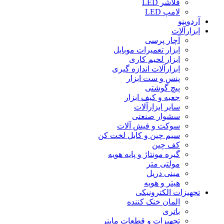
فلاشر LED
لامپ LED
آردوینو
ابزارآلات
آچار پرسی
ابزار تعمیرات موبایل
ابزار لحیم کاری
ابزارآلات اندازه گیری
پنس و ست ابزار
پیچ گوشتی
جعبه و کیف ابزار
سایر ابزارآلات
سشوار صنعتی
سوکت و فیش آلات
سیم چین و کابل لخت کن
کف چین
گیره مونتاژ و پایه هویه
مولتی متر
مینی دریل
هیتر و هویه
تجهیزات الکترونیکی
المان خنک کننده
باتری
تجهیزات و قطعات ماینر