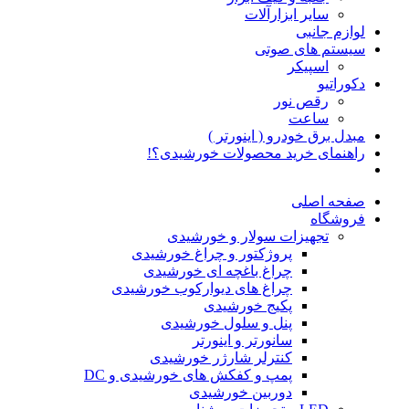
سایر ابزارآلات
لوازم جانبی
سیستم های صوتی
اسپیکر
دکوراتیو
رقص نور
ساعت
مبدل برق خودرو ( اینورتر )
راهنمای خرید محصولات خورشیدی؟!
صفحه اصلی
فروشگاه
تجهیزات سولار و خورشیدی
پروژکتور و چراغ خورشیدی
چراغ باغچه ای خورشیدی
چراغ های دیوارکوب خورشیدی
پکیج خورشیدی
پنل و سلول خورشیدی
سانورتر و اینورتر
کنترلر شارژر خورشیدی
پمپ و کفکش های خورشیدی و DC
دوربین خورشیدی