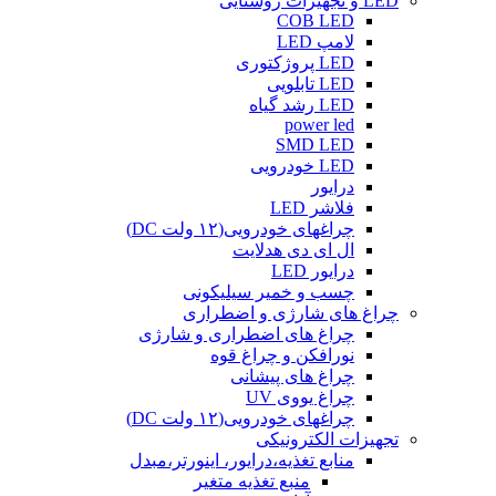
LED و تجهیزات روشنایی
COB LED
لامپ LED
LED پروژکتوری
LED تابلویی
LED رشد گیاه
power led
SMD LED
LED خودرویی
درایور
فلاشر LED
چراغهای خودرویی(۱۲ ولت DC)
ال ای دی هدلایت
درایور LED
چسب و خمیر سیلیکونی
چراغ های شارژی و اضطراری
چراغ های اضطراری و شارژی
نورافکن و چراغ قوه
چراغ های پیشانی
چراغ یووی UV
چراغهای خودرویی(۱۲ ولت DC)
تجهیزات الکترونیکی
منابع تغذیه،درایور، اینورتر،مبدل
منبع تغذیه متغیر