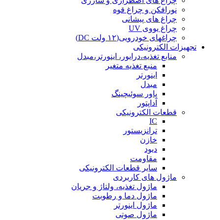
چراغ های اضطراری و شارژی
نورافکن و چراغ قوه
چراغ های پیشانی
چراغ یووی UV
چراغهای خودرویی(۱۲ ولت DC)
تجهیزات الکترونیکی
منابع تغذیه،درایور، اینورتر،مبدل
منبع تغذیه متغیر
اینورتر
مبدل
پاور سوئیچینگ
آداپتور
قطعات الکترونیکی
IC
ترانزیستور
خازن
دیود
مقاومت
سایر قطعات الکترونیکی
ماژول های کاربردی
ماژول تغذیه، ولتاژ و جریان
ماژول دما و رطوبت
ماژول اینورتر
ماژول صوتی