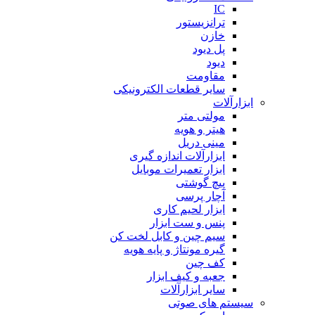
IC
ترانزیستور
خازن
پل دیود
دیود
مقاومت
سایر قطعات الکترونیکی
ابزارآلات
مولتی متر
هیتر و هویه
مینی دریل
ابزارآلات اندازه گیری
ابزار تعمیرات موبایل
پیچ گوشتی
آچار پرسی
ابزار لحیم کاری
پنس و ست ابزار
سیم چین و کابل لخت کن
گیره مونتاژ و پایه هویه
کف چین
جعبه و کیف ابزار
سایر ابزارآلات
سیستم های صوتی