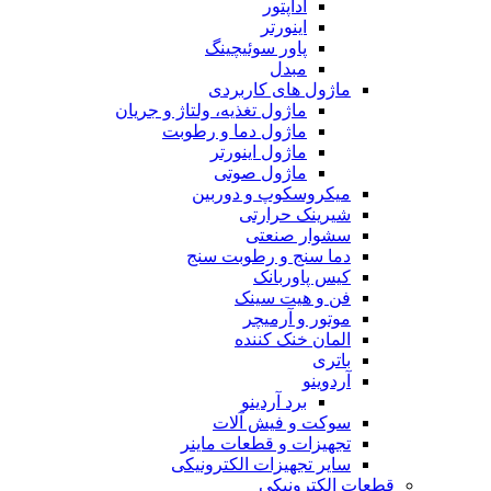
آداپتور
اینورتر
پاور سوئیچینگ
مبدل
ماژول های کاربردی
ماژول تغذیه، ولتاژ و جریان
ماژول دما و رطوبت
ماژول اینورتر
ماژول صوتی
میکروسکوپ و دوربین
شیرینک حرارتی
سشوار صنعتی
دما سنج و رطوبت سنج
کیس پاوربانک
فن و هیت سینک
موتور و آرمیچر
المان خنک کننده
باتری
آردوینو
برد آردینو
سوکت و فیش آلات
تجهیزات و قطعات ماینر
سایر تجهیزات الکترونیکی
قطعات الکترونیکی