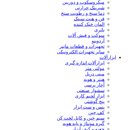
میکروسکوپ و دوربین
شیرینک حرارتی
دما سنج و رطوبت سنج
فن و هیت سینک
المان خنک کننده
باتری
سوکت و فیش آلات
آردوینو
تجهیزات و قطعات ماینر
سایر تجهیزات الکترونیکی
ابزارآلات
ابزارآلات اندازه گیری
مولتی متر
مینی دریل
هیتر و هویه
آچار پرسی
سشوار صنعتی
ابزار لحیم کاری
پیچ گوشتی
پنس و ست ابزار
کف چین
سیم چین و کابل لخت کن
گیره مونتاژ و پایه هویه
جعبه و کیف ابزار