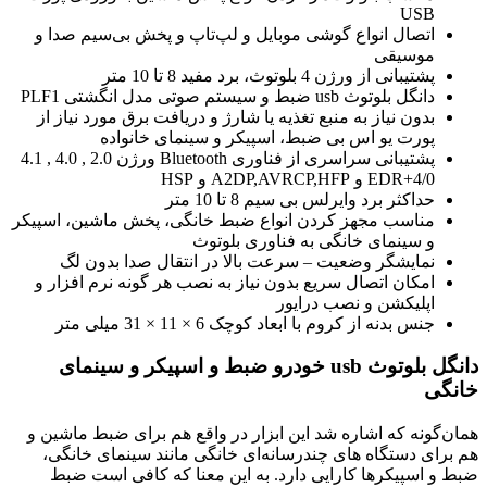
USB
اتصال انواع گوشی موبایل و لپ‌تاپ و پخش بی‌سیم صدا و
موسیقی
پشتیبانی از ورژن 4 بلوتوث، برد مفید 8 تا 10 متر
دانگل بلوتوث usb ضبط و سیستم صوتی مدل انگشتی PLF1
بدون نیاز به منبع تغذیه یا شارژ و دریافت برق مورد نیاز از
پورت یو اس بی ضبط، اسپیکر و سینمای خانواده
پشتیبانی سراسری از فناوری Bluetooth ورژن 2.0 , 4.0 , 4.1
4/0+EDR و A2DP,AVRCP,HFP و HSP
حداکثر برد وایرلس بی سیم 8 تا 10 متر
مناسب مجهز کردن انواع ضبط خانگی، پخش ماشین، اسپیکر
و سینمای خانگی به فناوری بلوتوث
نمایشگر وضعیت – سرعت بالا در انتقال صدا بدون لگ
امکان اتصال سریع بدون نیاز به نصب هر گونه نرم افزار و
اپلیکشن و نصب درایور
جنس بدنه از کروم با ابعاد کوچک 6 × 11 × 31 میلی متر
دانگل بلوتوث usb خودرو ضبط و اسپیکر و سینمای
خانگی
همان‌گونه که اشاره شد این ابزار در واقع هم برای ضبط ماشین و
هم برای دستگاه های چندرسانه‌ای خانگی مانند سینمای خانگی،
ضبط و اسپیکرها کارایی دارد. به این معنا که کافی است ضبط