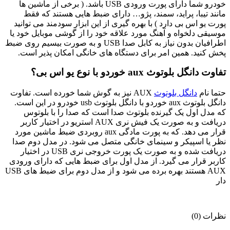
خودرو شما دارای پورت ورودی USB باشد. ( برخی از ماشین ها
مانند تیبا، پراید، سمند، پژو… دارای ضبط هایی هستند که فقط
پورت یو اس بی دارد ) با بهره گیری از این ابزار سودمند می توانید
موسیقی دلخواه و آهنگ مورد علاقه خود را از گوشی موبایل خود یا
اطرافیان بدون نیاز به کابل صدا USB و به صورت بیسیم روی ضبط
پخش کنید. همین امر برای دستگاه های خانگی امکان پذیر است.
تفاوت دانگل بلوتوث aux خوردو با نوع یو اس بی؟
حتما نام
دانگل بلوتوث
AUX نیز به گوش شما خورده است. تفاوت
دانگل بلوتوث aux خوردو با دانگل بلوتوث usb خودرو در این است.
که مدل اول یک گیرنده بلوتوث صدا است که صدا را با بلوتوس
دریافت و به صورت یک فیش نری AUX استریو در اختیار کاربر
قرار می دهد. که به پورت مادگی aux روبردی ضبط ماشین مورد
نظر یا اسپیکر و سینمای خانگی متصل می شود. در مدل دوم صدا
دریافت شده و به صورت یک پورت خروجی نری USB در اختیار
کاربر قرار می گیرد. از مدل اول برای ضبط هایی که دارای ورودی
AUX هستند بهره برده می شود و از مدل دوم برای ضبط های USB
دار
نظرات (0)