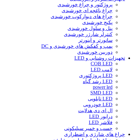
پروژکتور و چراغ خورشیدی
چراغ باغچه ای خورشیدی
چراغ های دیوارکوب خورشیدی
پکیج خورشیدی
پنل و سلول خورشیدی
کنترلر شارژر خورشیدی
سانورتر و اینورتر
پمپ و کفکش های خورشیدی و DC
دوربین خورشیدی
تجهیزات روشنایی و LED
COB LED
لامپ LED
LED پروژکتوری
LED رشد گیاه
power led
SMD LED
LED تابلویی
LED خودرویی
ال ای دی هدلایت
درایور LED
فلاشر LED
چسب و خمیر سیلیکونی
چراغ های شارژی و اضطراری