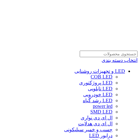
انتخاب دسته بندی
LED و تجهیزات روشنایی
COB LED
LED پروژکتوری
LED تابلویی
LED خودرویی
LED رشد گیاه
power led
SMD LED
ال ای دی نواری
ال ای دی هدلایت
چسب و خمیر سیلیکونی
درایور LED