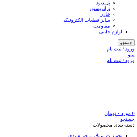
پل دیود
ترانزیستور
خازن
سایر قطعات الکترونیکی
مقاومت
لوازم جانبی
جستجو
ورود / ثبت نام
منو
ورود / ثبت نام
0
مورد
۰
تومان
جستجو
دسته بندی محصولات
تجهیزات سولار و خورشیدی