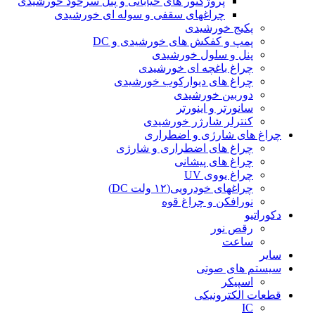
پروژکتور های خیابانی و پنل سرخود خورشیدی
چراغهای سقفی و سوله ای خورشیدی
پکیج خورشیدی
پمپ و کفکش های خورشیدی و DC
پنل و سلول خورشیدی
چراغ باغچه ای خورشیدی
چراغ های دیوارکوب خورشیدی
دوربین خورشیدی
سانورتر و اینورتر
کنترلر شارژر خورشیدی
چراغ های شارژی و اضطراری
چراغ های اضطراری و شارژی
چراغ های پیشانی
چراغ یووی UV
چراغهای خودرویی(۱۲ ولت DC)
نورافکن و چراغ قوه
دکوراتیو
رقص نور
ساعت
سایر
سیستم های صوتی
اسپیکر
قطعات الکترونیکی
IC