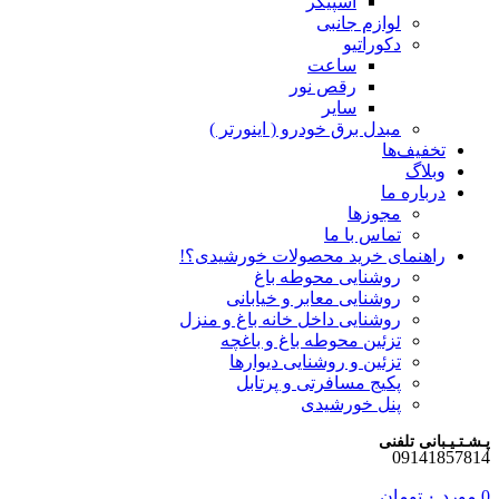
اسپیکر
لوازم جانبی
دکوراتیو
ساعت
رقص نور
سایر
مبدل برق خودرو ( اینورتر )
تخفیف‌ها
وبلاگ
درباره ما
مجوزها
تماس با ما
راهنمای خرید محصولات خورشیدی؟!
روشنایی محوطه باغ
روشنایی معابر و خیابانی
روشنایی داخل خانه باغ و منزل
تزئین محوطه باغ و باغچه
تزئین و روشنایی دیوارها
پکیج مسافرتی و پرتابل
پنل خورشیدی
پـشـتـیـبانی تلفنی
09141857814
0
مورد
۰
تومان