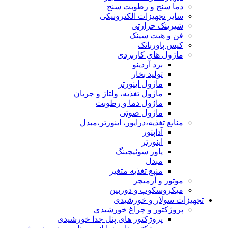
دما سنج و رطوبت سنج
سایر تجهیزات الکترونیکی
شیرینک حرارتی
فن و هیت سینک
کیس پاوربانک
ماژول های کاربردی
برد آردینو
تولید بخار
ماژول اینورتر
ماژول تغذیه، ولتاژ و جریان
ماژول دما و رطوبت
ماژول صوتی
منابع تغذیه،درایور، اینورتر،مبدل
آداپتور
اینورتر
پاور سوئیچینگ
مبدل
منبع تغذیه متغیر
موتور و آرمیچر
میکروسکوپ و دوربین
تجهیزات سولار و خورشیدی
پروژکتور و چراغ خورشیدی
پروژکتور های پنل جدا خورشیدی