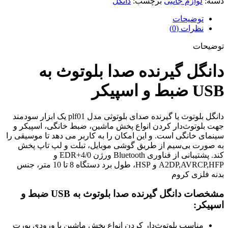
دسته:
لوازم جانبی
برچسب:
دانگل
توضیحات
نظرات (0)
توضیحات
دانگل گیرنده صدا بلوتوث به
USB ضبط و اسپیکر
دانگل بلوتوث یا گیرنده صدای بلوتوثی مدل plf01 یک ابزار سودمند
جهت بلوتوث‌دار کردن انواع پخش ماشین، ضبط خانگی، اسپیکر و
سینمای خانگی است. و این امکان را به کاربر می دهد تا موسیقی را
به صورت بی‌سیم از طریق گوشی موبایل، تبلت و لپ تاپ پخش
کند. پشتیبانی از فناوری Bluetooth ورژن 4/0+EDR و
A2DP,AVRCP,HFP و HSP، طول برد دستگاه 8 تا 10 متر، جنس
بدنه فلزی کروم
مشخصات دانگل گیرنده صدا بلوتوث به USB ضبط و
اسپیکر:
مناسب بلوتوث‌دار کردن انواع پخش ماشین با ورودی پورت