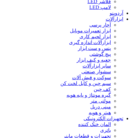
فلاشر LED
لامپ LED
آردوینو
ابزارآلات
آچار پرسی
ابزار تعمیرات موبایل
ابزار لحیم کاری
ابزارآلات اندازه گیری
پنس و ست ابزار
پیچ گوشتی
جعبه و کیف ابزار
سایر ابزارآلات
سشوار صنعتی
سوکت و فیش آلات
سیم چین و کابل لخت کن
کف چین
گیره مونتاژ و پایه هویه
مولتی متر
مینی دریل
هیتر و هویه
تجهیزات الکترونیکی
المان خنک کننده
باتری
تجهیزات و قطعات ماینر