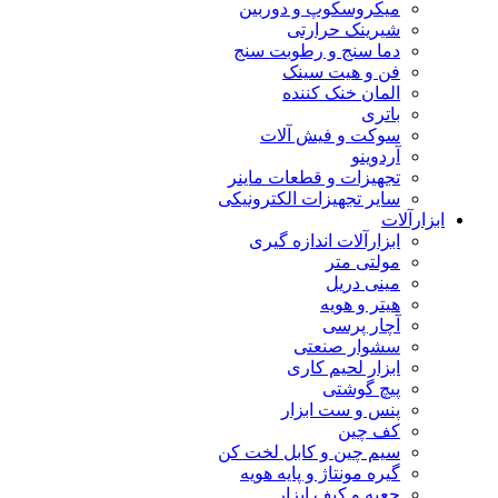
میکروسکوپ و دوربین
شیرینک حرارتی
دما سنج و رطوبت سنج
فن و هیت سینک
المان خنک کننده
باتری
سوکت و فیش آلات
آردوینو
تجهیزات و قطعات ماینر
سایر تجهیزات الکترونیکی
ابزارآلات
ابزارآلات اندازه گیری
مولتی متر
مینی دریل
هیتر و هویه
آچار پرسی
سشوار صنعتی
ابزار لحیم کاری
پیچ گوشتی
پنس و ست ابزار
کف چین
سیم چین و کابل لخت کن
گیره مونتاژ و پایه هویه
جعبه و کیف ابزار