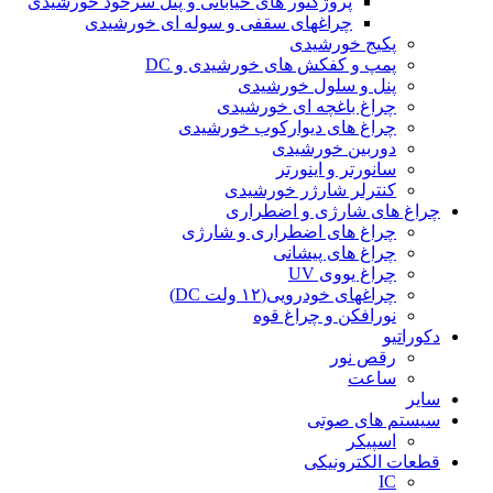
پروژکتور های خیابانی و پنل سرخود خورشیدی
چراغهای سقفی و سوله ای خورشیدی
پکیج خورشیدی
پمپ و کفکش های خورشیدی و DC
پنل و سلول خورشیدی
چراغ باغچه ای خورشیدی
چراغ های دیوارکوب خورشیدی
دوربین خورشیدی
سانورتر و اینورتر
کنترلر شارژر خورشیدی
چراغ های شارژی و اضطراری
چراغ های اضطراری و شارژی
چراغ های پیشانی
چراغ یووی UV
چراغهای خودرویی(۱۲ ولت DC)
نورافکن و چراغ قوه
دکوراتیو
رقص نور
ساعت
سایر
سیستم های صوتی
اسپیکر
قطعات الکترونیکی
IC