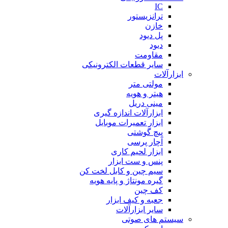
IC
ترانزیستور
خازن
پل دیود
دیود
مقاومت
سایر قطعات الکترونیکی
ابزارآلات
مولتی متر
هیتر و هویه
مینی دریل
ابزارآلات اندازه گیری
ابزار تعمیرات موبایل
پیچ گوشتی
آچار پرسی
ابزار لحیم کاری
پنس و ست ابزار
سیم چین و کابل لخت کن
گیره مونتاژ و پایه هویه
کف چین
جعبه و کیف ابزار
سایر ابزارآلات
سیستم های صوتی