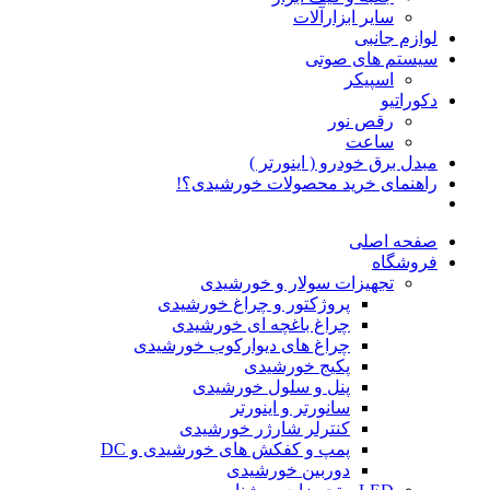
سایر ابزارآلات
لوازم جانبی
سیستم های صوتی
اسپیکر
دکوراتیو
رقص نور
ساعت
مبدل برق خودرو ( اینورتر )
راهنمای خرید محصولات خورشیدی؟!
صفحه اصلی
فروشگاه
تجهیزات سولار و خورشیدی
پروژکتور و چراغ خورشیدی
چراغ باغچه ای خورشیدی
چراغ های دیوارکوب خورشیدی
پکیج خورشیدی
پنل و سلول خورشیدی
سانورتر و اینورتر
کنترلر شارژر خورشیدی
پمپ و کفکش های خورشیدی و DC
دوربین خورشیدی