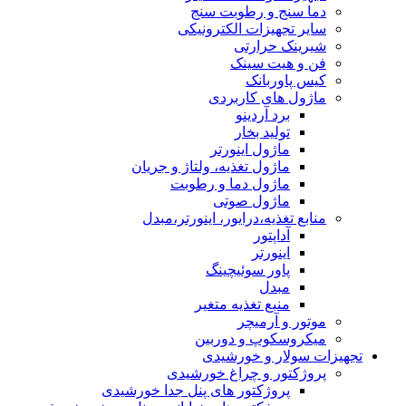
دما سنج و رطوبت سنج
سایر تجهیزات الکترونیکی
شیرینک حرارتی
فن و هیت سینک
کیس پاوربانک
ماژول های کاربردی
برد آردینو
تولید بخار
ماژول اینورتر
ماژول تغذیه، ولتاژ و جریان
ماژول دما و رطوبت
ماژول صوتی
منابع تغذیه،درایور، اینورتر،مبدل
آداپتور
اینورتر
پاور سوئیچینگ
مبدل
منبع تغذیه متغیر
موتور و آرمیچر
میکروسکوپ و دوربین
تجهیزات سولار و خورشیدی
پروژکتور و چراغ خورشیدی
پروژکتور های پنل جدا خورشیدی