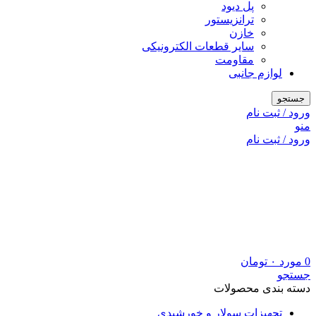
پل دیود
ترانزیستور
خازن
سایر قطعات الکترونیکی
مقاومت
لوازم جانبی
جستجو
ورود / ثبت نام
منو
ورود / ثبت نام
0
مورد
۰
تومان
جستجو
دسته بندی محصولات
تجهیزات سولار و خورشیدی