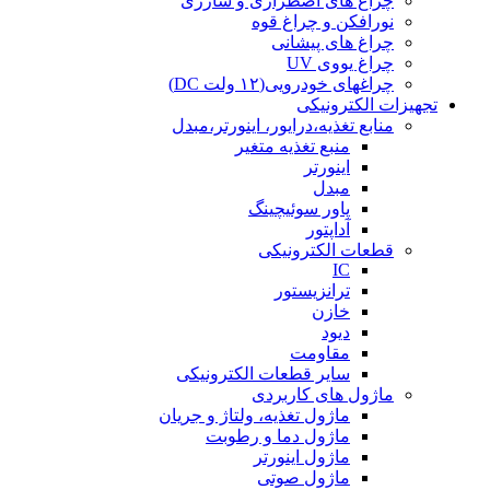
چراغ های اضطراری و شارژی
نورافکن و چراغ قوه
چراغ های پیشانی
چراغ یووی UV
چراغهای خودرویی(۱۲ ولت DC)
تجهیزات الکترونیکی
منابع تغذیه،درایور، اینورتر،مبدل
منبع تغذیه متغیر
اینورتر
مبدل
پاور سوئیچینگ
آداپتور
قطعات الکترونیکی
IC
ترانزیستور
خازن
دیود
مقاومت
سایر قطعات الکترونیکی
ماژول های کاربردی
ماژول تغذیه، ولتاژ و جریان
ماژول دما و رطوبت
ماژول اینورتر
ماژول صوتی