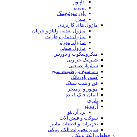
آداپتور
اینورتر
پاور سوئیچینگ
مبدل
ماژول های کاربردی
ماژول تغذیه، ولتاژ و جریان
ماژول دما و رطوبت
ماژول اینورتر
ماژول صوتی
میکروسکوپ و دوربین
شیرینک حرارتی
سشوار صنعتی
دما سنج و رطوبت سنج
کیس پاوربانک
فن و هیت سینک
موتور و آرمیچر
المان خنک کننده
باتری
آردوینو
برد آردینو
سوکت و فیش آلات
تجهیزات و قطعات ماینر
سایر تجهیزات الکترونیکی
قطعات الکترونیکی