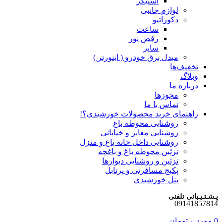
اسپیکر
لوازم جانبی
دکوراتیو
ساعت
رقص نور
سایر
مبدل برق خودرو ( اینورتر )
تخفیف‌ها
وبلاگ
درباره ما
مجوزها
تماس با ما
راهنمای خرید محصولات خورشیدی؟!
روشنایی محوطه باغ
روشنایی معابر و خیابانی
روشنایی داخل خانه باغ و منزل
تزئین محوطه باغ و باغچه
تزئین و روشنایی دیوارها
پکیج مسافرتی و پرتابل
پنل خورشیدی
پـشـتـیـبانی تلفنی
09141857814
0
مورد
۰
تومان