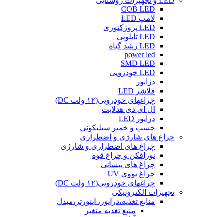
LED و تجهیزات روشنایی
COB LED
لامپ LED
LED پروژکتوری
LED تابلویی
LED رشد گیاه
power led
SMD LED
LED خودرویی
درایور
فلاشر LED
چراغهای خودرویی(۱۲ ولت DC)
ال ای دی هدلایت
درایور LED
چسب و خمیر سیلیکونی
چراغ های شارژی و اضطراری
چراغ های اضطراری و شارژی
نورافکن و چراغ قوه
چراغ های پیشانی
چراغ یووی UV
چراغهای خودرویی(۱۲ ولت DC)
تجهیزات الکترونیکی
منابع تغذیه،درایور، اینورتر،مبدل
منبع تغذیه متغیر