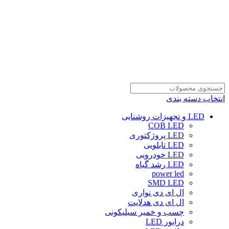
انتخاب دسته بندی
LED و تجهیزات روشنایی
COB LED
LED پروژکتوری
LED تابلویی
LED خودرویی
LED رشد گیاه
power led
SMD LED
ال ای دی نواری
ال ای دی هدلایت
چسب و خمیر سیلیکونی
درایور LED