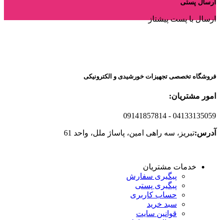
ارسال پستی
ارسال با پست پیشتاز
فروشگاه تخصصی تجهیزات خورشیدی و الکترونیکی
امور مشتریان:
09141857814
- 04133135059
آدرس:
تبریز، سه راهی امین، پاساژ ملل، واحد 61
خدمات مشتریان
پیگیری سفارش
پیگیری پستی
حساب کاربری
سبد خرید
قوانین سایت