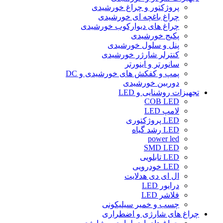
پروژکتور و چراغ خورشیدی
چراغ باغچه ای خورشیدی
چراغ های دیوارکوب خورشیدی
پکیج خورشیدی
پنل و سلول خورشیدی
کنترلر شارژر خورشیدی
سانورتر و اینورتر
پمپ و کفکش های خورشیدی و DC
دوربین خورشیدی
تجهیزات روشنایی و LED
COB LED
لامپ LED
LED پروژکتوری
LED رشد گیاه
power led
SMD LED
LED تابلویی
LED خودرویی
ال ای دی هدلایت
درایور LED
فلاشر LED
چسب و خمیر سیلیکونی
چراغ های شارژی و اضطراری