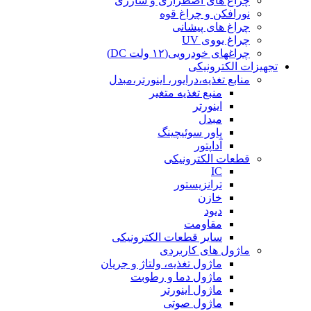
چراغ های اضطراری و شارژی
نورافکن و چراغ قوه
چراغ های پیشانی
چراغ یووی UV
چراغهای خودرویی(۱۲ ولت DC)
تجهیزات الکترونیکی
منابع تغذیه،درایور، اینورتر،مبدل
منبع تغذیه متغیر
اینورتر
مبدل
پاور سوئیچینگ
آداپتور
قطعات الکترونیکی
IC
ترانزیستور
خازن
دیود
مقاومت
سایر قطعات الکترونیکی
ماژول های کاربردی
ماژول تغذیه، ولتاژ و جریان
ماژول دما و رطوبت
ماژول اینورتر
ماژول صوتی