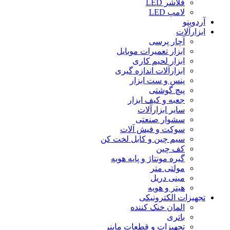
فلاشر LED
لامپ LED
آردوینو
ابزارآلات
آچار پرسی
ابزار تعمیرات موبایل
ابزار لحیم کاری
ابزارآلات اندازه گیری
پنس و ست ابزار
پیچ گوشتی
جعبه و کیف ابزار
سایر ابزارآلات
سشوار صنعتی
سوکت و فیش آلات
سیم چین و کابل لخت کن
کف چین
گیره مونتاژ و پایه هویه
مولتی متر
مینی دریل
هیتر و هویه
تجهیزات الکترونیکی
المان خنک کننده
باتری
تجهیزات و قطعات ماینر