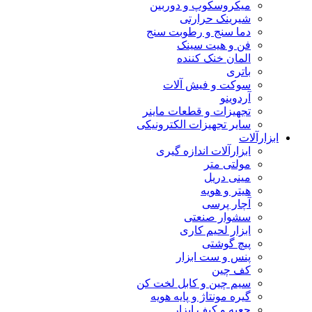
میکروسکوپ و دوربین
شیرینک حرارتی
دما سنج و رطوبت سنج
فن و هیت سینک
المان خنک کننده
باتری
سوکت و فیش آلات
آردوینو
تجهیزات و قطعات ماینر
سایر تجهیزات الکترونیکی
ابزارآلات
ابزارآلات اندازه گیری
مولتی متر
مینی دریل
هیتر و هویه
آچار پرسی
سشوار صنعتی
ابزار لحیم کاری
پیچ گوشتی
پنس و ست ابزار
کف چین
سیم چین و کابل لخت کن
گیره مونتاژ و پایه هویه
جعبه و کیف ابزار