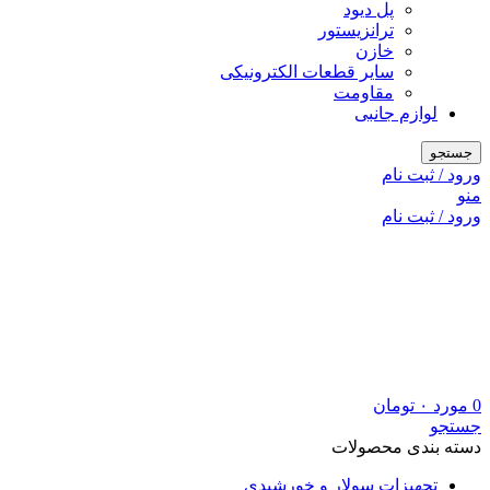
پل دیود
ترانزیستور
خازن
سایر قطعات الکترونیکی
مقاومت
لوازم جانبی
جستجو
ورود / ثبت نام
منو
ورود / ثبت نام
0
مورد
۰
تومان
جستجو
دسته بندی محصولات
تجهیزات سولار و خورشیدی