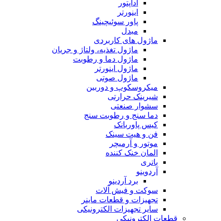
آداپتور
اینورتر
پاور سوئیچینگ
مبدل
ماژول های کاربردی
ماژول تغذیه، ولتاژ و جریان
ماژول دما و رطوبت
ماژول اینورتر
ماژول صوتی
میکروسکوپ و دوربین
شیرینک حرارتی
سشوار صنعتی
دما سنج و رطوبت سنج
کیس پاوربانک
فن و هیت سینک
موتور و آرمیچر
المان خنک کننده
باتری
آردوینو
برد آردینو
سوکت و فیش آلات
تجهیزات و قطعات ماینر
سایر تجهیزات الکترونیکی
قطعات الکترونیکی