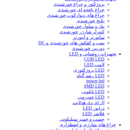
پروژکتور و چراغ خورشیدی
چراغ باغچه ای خورشیدی
چراغ های دیوارکوب خورشیدی
پکیج خورشیدی
پنل و سلول خورشیدی
کنترلر شارژر خورشیدی
سانورتر و اینورتر
پمپ و کفکش های خورشیدی و DC
دوربین خورشیدی
تجهیزات روشنایی و LED
COB LED
لامپ LED
LED پروژکتوری
LED رشد گیاه
power led
SMD LED
LED تابلویی
LED خودرویی
ال ای دی هدلایت
درایور LED
فلاشر LED
چسب و خمیر سیلیکونی
چراغ های شارژی و اضطراری