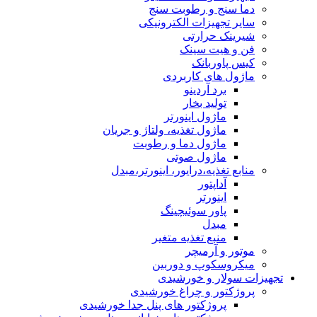
دما سنج و رطوبت سنج
سایر تجهیزات الکترونیکی
شیرینک حرارتی
فن و هیت سینک
کیس پاوربانک
ماژول های کاربردی
برد آردینو
تولید بخار
ماژول اینورتر
ماژول تغذیه، ولتاژ و جریان
ماژول دما و رطوبت
ماژول صوتی
منابع تغذیه،درایور، اینورتر،مبدل
آداپتور
اینورتر
پاور سوئیچینگ
مبدل
منبع تغذیه متغیر
موتور و آرمیچر
میکروسکوپ و دوربین
تجهیزات سولار و خورشیدی
پروژکتور و چراغ خورشیدی
پروژکتور های پنل جدا خورشیدی