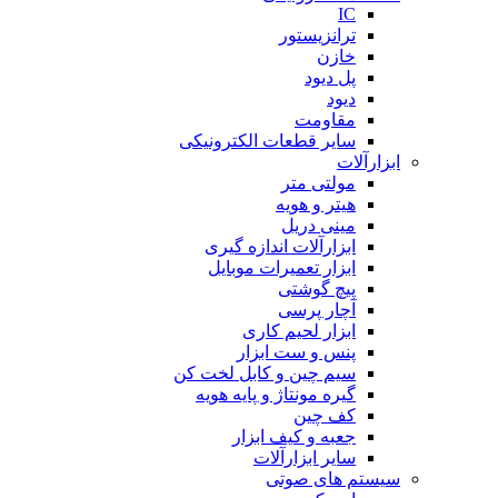
IC
ترانزیستور
خازن
پل دیود
دیود
مقاومت
سایر قطعات الکترونیکی
ابزارآلات
مولتی متر
هیتر و هویه
مینی دریل
ابزارآلات اندازه گیری
ابزار تعمیرات موبایل
پیچ گوشتی
آچار پرسی
ابزار لحیم کاری
پنس و ست ابزار
سیم چین و کابل لخت کن
گیره مونتاژ و پایه هویه
کف چین
جعبه و کیف ابزار
سایر ابزارآلات
سیستم های صوتی