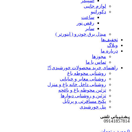
اسپیکر
لوازم جانبی
دکوراتیو
ساعت
رقص نور
سایر
مبدل برق خودرو ( اینورتر )
تخفیف‌ها
وبلاگ
درباره ما
مجوزها
تماس با ما
راهنمای خرید محصولات خورشیدی؟!
روشنایی محوطه باغ
روشنایی معابر و خیابانی
روشنایی داخل خانه باغ و منزل
تزئین محوطه باغ و باغچه
تزئین و روشنایی دیوارها
پکیج مسافرتی و پرتابل
پنل خورشیدی
پـشـتـیـبانی تلفنی
09141857814
0
مورد
۰
تومان