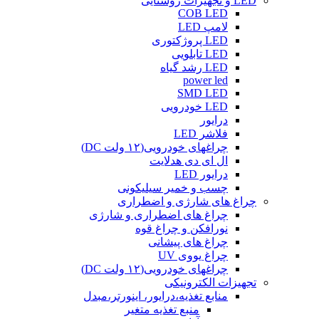
LED و تجهیزات روشنایی
COB LED
لامپ LED
LED پروژکتوری
LED تابلویی
LED رشد گیاه
power led
SMD LED
LED خودرویی
درایور
فلاشر LED
چراغهای خودرویی(۱۲ ولت DC)
ال ای دی هدلایت
درایور LED
چسب و خمیر سیلیکونی
چراغ های شارژی و اضطراری
چراغ های اضطراری و شارژی
نورافکن و چراغ قوه
چراغ های پیشانی
چراغ یووی UV
چراغهای خودرویی(۱۲ ولت DC)
تجهیزات الکترونیکی
منابع تغذیه،درایور، اینورتر،مبدل
منبع تغذیه متغیر