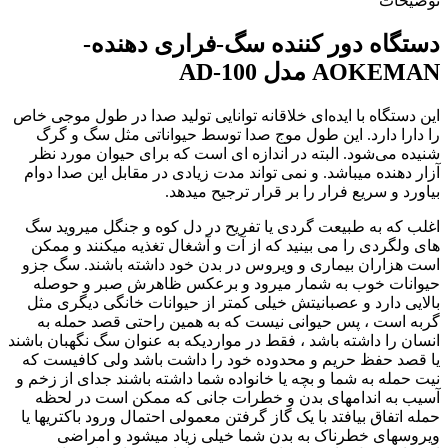
توضیحات
دستگاه دور کننده سگ-فراری دهنده-
AOKEMAN مدل AD-100
این دستگاه با ایده‌ای خلاقانه توانایی تولید صدا در طول موجی خاص
را دارا دارد. این طول موج صدا توسط حیواناتی مثل سگ و گرگ
شنیده می‌شود. البته در اندازه ای است که برای حیوان مورد نظر
آزار دهنده میباشد. و نمی تواند مدت زیادی در مقابل این صدا دوام
بیاورد و سریع فرار را بر قرار ترجیح میدهد.
اغلب که به طبیعت گردی یا تفریح در دل کوه و جنگل میروید سگ
های ولگردی را می بینید که از آت و آشغال تغذیه میکنند و ممکن
است هزاران بیماری و ویروس در بدن خود داشته باشند. سگ جزو
حیوانات خوب به شمار میرود و برعکس ظاهرش صبر و حوصله
بالایی دارد و عصبانیتش خیلی کمتر از حیوانات خانگی دیگری مثل
گربه است ، پس حیوانی نیست که به همین راحتی قصد حمله به
انسان را داشته باشد ، فقط در مواردیکه به عنوان سگ نگهبان باشند
یا قصد حفظ حریم و محدوده خود را داشت باشد ولی کافیست که
نیت حمله به شما و بچه یا خانواده شما داشته باشند جدای از زخم و
آسیب به اندامهای بدن و خطرات جانی که ممکن است در لحظه
حمله اتفاق بیافتد با یک گاز گرفتن معمولی احتمال ورود باکتریها یا
ویروسهای خطرناک به بدن شما خیلی زیاد میشود و امراضی