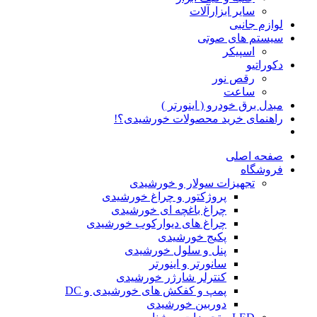
سایر ابزارآلات
لوازم جانبی
سیستم های صوتی
اسپیکر
دکوراتیو
رقص نور
ساعت
مبدل برق خودرو ( اینورتر )
راهنمای خرید محصولات خورشیدی؟!
صفحه اصلی
فروشگاه
تجهیزات سولار و خورشیدی
پروژکتور و چراغ خورشیدی
چراغ باغچه ای خورشیدی
چراغ های دیوارکوب خورشیدی
پکیج خورشیدی
پنل و سلول خورشیدی
سانورتر و اینورتر
کنترلر شارژر خورشیدی
پمپ و کفکش های خورشیدی و DC
دوربین خورشیدی