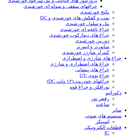
پروژکتور های خیابانی و پنل سرخود خورشیدی
چراغهای سقفی و سوله ای خورشیدی
پکیج خورشیدی
پمپ و کفکش های خورشیدی و DC
پنل و سلول خورشیدی
چراغ باغچه ای خورشیدی
چراغ های دیوارکوب خورشیدی
دوربین خورشیدی
سانورتر و اینورتر
کنترلر شارژر خورشیدی
چراغ های شارژی و اضطراری
چراغ های اضطراری و شارژی
چراغ های پیشانی
چراغ یووی UV
چراغهای خودرویی(۱۲ ولت DC)
نورافکن و چراغ قوه
دکوراتیو
رقص نور
ساعت
سایر
سیستم های صوتی
اسپیکر
قطعات الکترونیکی
IC