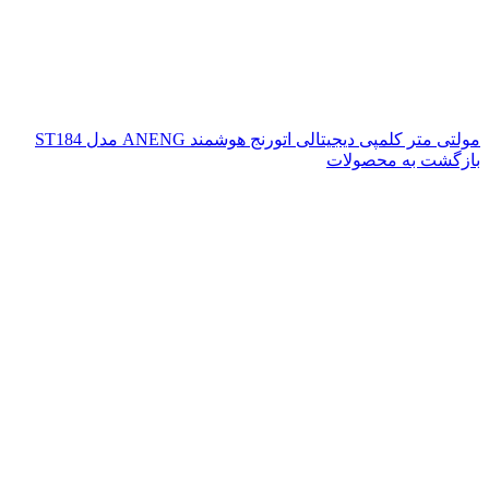
مولتی متر کلمپی دیجیتالی اتورنج هوشمند ANENG مدل ST184
بازگشت به محصولات