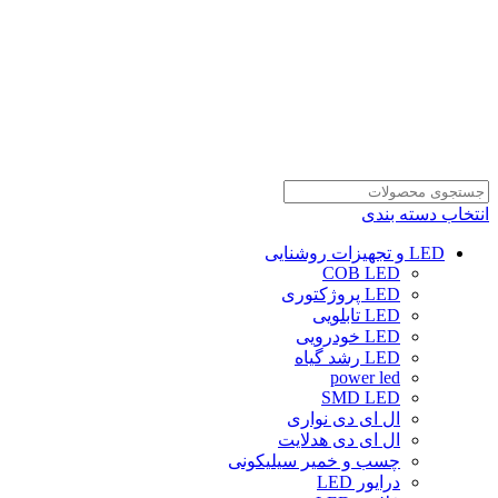
انتخاب دسته بندی
LED و تجهیزات روشنایی
COB LED
LED پروژکتوری
LED تابلویی
LED خودرویی
LED رشد گیاه
power led
SMD LED
ال ای دی نواری
ال ای دی هدلایت
چسب و خمیر سیلیکونی
درایور LED