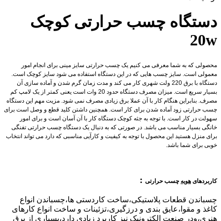
دستگاه چسب حرارتی کوچک
20w
محصولی که به شما معرفی می کنیم یک چسب حرارتی سایز مینی برای انجام امور
معمولی است. سایز چسب هایی که در این دستگاه استفاده می شود سایز کوچک است.
دستگاه با برق 220 ولت شهری کار می کند و مدت زمان گرم شدن و آماده سازی آن
بسیار سریع است. میزان مصرف دستگاه حدود 20 وات است یعنی کمتر از یک لامپ کم
مصرف. بنابراین هنگام کار با آن عملا برق زیادی مصرف نمی شود. مزیت مهم این دستگاه
چسب حرارتی زود آماده شدن برای کار است. همچنین داشتن کلید قطع و وصل است برای
سهولت در کار است. با توجه به جثه کوچک دستگاه کار با آن آسان است و برای امور
خانگی بسیار مناسب می باشد. در صورتی که به دنبال یک دستگاه چسب حرارتی تفنگی
برای منزل هستید این محصول با توجه به کیفیت و کارآیی مناسبی که دارد می تواند انتخاب
خوبی برای شما باشد.
:
کاربردهای
هویه
چسب حرارتی
چسباندن قطعات پلاستیکی،ساخت کاردستی ها،چسباندن انواع
کاغذ و مقوا،عایق بندی و درزگیری،تزئینات و ساخت انواع کارهای
هنری،ودر صنعت الکترونیک نیز کاربرد زیادی دارد،بسیاری از برق