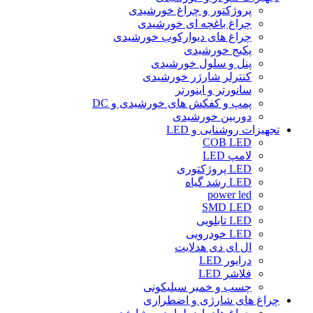
پروژکتور و چراغ خورشیدی
چراغ باغچه ای خورشیدی
چراغ های دیوارکوب خورشیدی
پکیج خورشیدی
پنل و سلول خورشیدی
کنترلر شارژر خورشیدی
سانورتر و اینورتر
پمپ و کفکش های خورشیدی و DC
دوربین خورشیدی
تجهیزات روشنایی و LED
COB LED
لامپ LED
LED پروژکتوری
LED رشد گیاه
power led
SMD LED
LED تابلویی
LED خودرویی
ال ای دی هدلایت
درایور LED
فلاشر LED
چسب و خمیر سیلیکونی
چراغ های شارژی و اضطراری