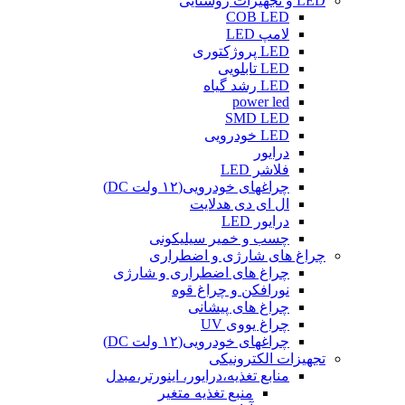
LED و تجهیزات روشنایی
COB LED
لامپ LED
LED پروژکتوری
LED تابلویی
LED رشد گیاه
power led
SMD LED
LED خودرویی
درایور
فلاشر LED
چراغهای خودرویی(۱۲ ولت DC)
ال ای دی هدلایت
درایور LED
چسب و خمیر سیلیکونی
چراغ های شارژی و اضطراری
چراغ های اضطراری و شارژی
نورافکن و چراغ قوه
چراغ های پیشانی
چراغ یووی UV
چراغهای خودرویی(۱۲ ولت DC)
تجهیزات الکترونیکی
منابع تغذیه،درایور، اینورتر،مبدل
منبع تغذیه متغیر