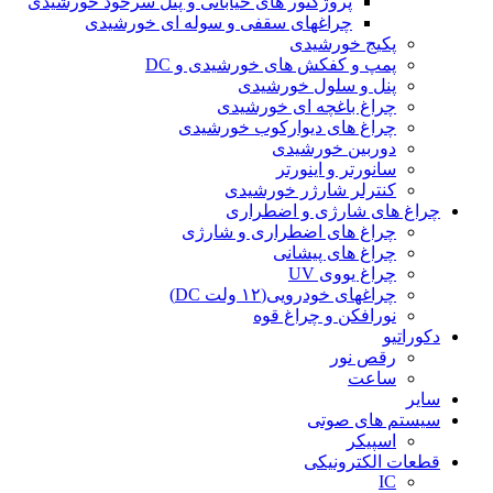
پروژکتور های خیابانی و پنل سرخود خورشیدی
چراغهای سقفی و سوله ای خورشیدی
پکیج خورشیدی
پمپ و کفکش های خورشیدی و DC
پنل و سلول خورشیدی
چراغ باغچه ای خورشیدی
چراغ های دیوارکوب خورشیدی
دوربین خورشیدی
سانورتر و اینورتر
کنترلر شارژر خورشیدی
چراغ های شارژی و اضطراری
چراغ های اضطراری و شارژی
چراغ های پیشانی
چراغ یووی UV
چراغهای خودرویی(۱۲ ولت DC)
نورافکن و چراغ قوه
دکوراتیو
رقص نور
ساعت
سایر
سیستم های صوتی
اسپیکر
قطعات الکترونیکی
IC