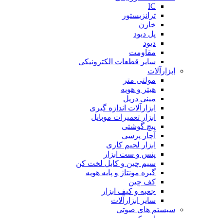
IC
ترانزیستور
خازن
پل دیود
دیود
مقاومت
سایر قطعات الکترونیکی
ابزارآلات
مولتی متر
هیتر و هویه
مینی دریل
ابزارآلات اندازه گیری
ابزار تعمیرات موبایل
پیچ گوشتی
آچار پرسی
ابزار لحیم کاری
پنس و ست ابزار
سیم چین و کابل لخت کن
گیره مونتاژ و پایه هویه
کف چین
جعبه و کیف ابزار
سایر ابزارآلات
سیستم های صوتی