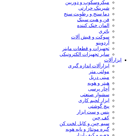
میکروسکوپ و دوربین
شیرینک حرارتی
دما سنج و رطوبت سنج
فن و هیت سینک
المان خنک کننده
باتری
سوکت و فیش آلات
آردوینو
تجهیزات و قطعات ماینر
سایر تجهیزات الکترونیکی
ابزارآلات
ابزارآلات اندازه گیری
مولتی متر
مینی دریل
هیتر و هویه
آچار پرسی
سشوار صنعتی
ابزار لحیم کاری
پیچ گوشتی
پنس و ست ابزار
کف چین
سیم چین و کابل لخت کن
گیره مونتاژ و پایه هویه
جعبه و کیف ابزار