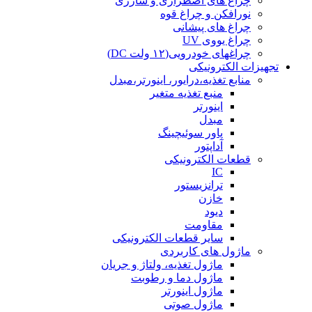
چراغ های اضطراری و شارژی
نورافکن و چراغ قوه
چراغ های پیشانی
چراغ یووی UV
چراغهای خودرویی(۱۲ ولت DC)
تجهیزات الکترونیکی
منابع تغذیه،درایور، اینورتر،مبدل
منبع تغذیه متغیر
اینورتر
مبدل
پاور سوئیچینگ
آداپتور
قطعات الکترونیکی
IC
ترانزیستور
خازن
دیود
مقاومت
سایر قطعات الکترونیکی
ماژول های کاربردی
ماژول تغذیه، ولتاژ و جریان
ماژول دما و رطوبت
ماژول اینورتر
ماژول صوتی