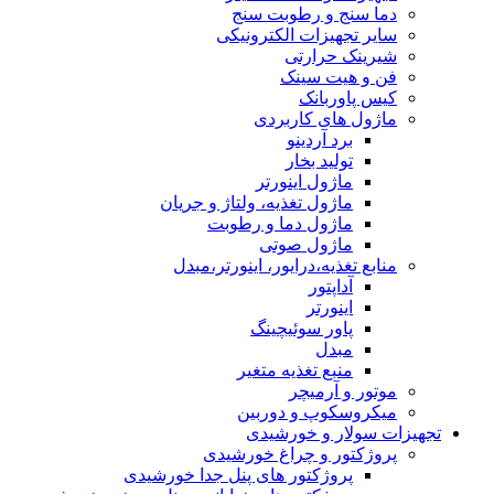
دما سنج و رطوبت سنج
سایر تجهیزات الکترونیکی
شیرینک حرارتی
فن و هیت سینک
کیس پاوربانک
ماژول های کاربردی
برد آردینو
تولید بخار
ماژول اینورتر
ماژول تغذیه، ولتاژ و جریان
ماژول دما و رطوبت
ماژول صوتی
منابع تغذیه،درایور، اینورتر،مبدل
آداپتور
اینورتر
پاور سوئیچینگ
مبدل
منبع تغذیه متغیر
موتور و آرمیچر
میکروسکوپ و دوربین
تجهیزات سولار و خورشیدی
پروژکتور و چراغ خورشیدی
پروژکتور های پنل جدا خورشیدی