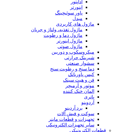
آداپتور
اینورتر
پاور سوئیچینگ
مبدل
ماژول های کاربردی
ماژول تغذیه، ولتاژ و جریان
ماژول دما و رطوبت
ماژول اینورتر
ماژول صوتی
میکروسکوپ و دوربین
شیرینک حرارتی
سشوار صنعتی
دما سنج و رطوبت سنج
کیس پاوربانک
فن و هیت سینک
موتور و آرمیچر
المان خنک کننده
باتری
آردوینو
برد آردینو
سوکت و فیش آلات
تجهیزات و قطعات ماینر
سایر تجهیزات الکترونیکی
قطعات الکترونیکی