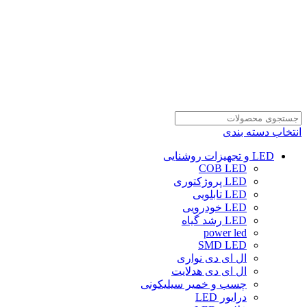
انتخاب دسته بندی
LED و تجهیزات روشنایی
COB LED
LED پروژکتوری
LED تابلویی
LED خودرویی
LED رشد گیاه
power led
SMD LED
ال ای دی نواری
ال ای دی هدلایت
چسب و خمیر سیلیکونی
درایور LED