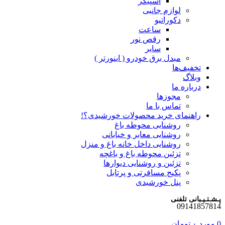
اسپیکر
لوازم جانبی
دکوراتیو
ساعت
رقص نور
سایر
مبدل برق خودرو ( اینورتر )
تخفیف‌ها
وبلاگ
درباره ما
مجوزها
تماس با ما
راهنمای خرید محصولات خورشیدی؟!
روشنایی محوطه باغ
روشنایی معابر و خیابانی
روشنایی داخل خانه باغ و منزل
تزئین محوطه باغ و باغچه
تزئین و روشنایی دیوارها
پکیج مسافرتی و پرتابل
پنل خورشیدی
پـشـتـیـبانی تلفنی
09141857814
0
مورد
۰
تومان