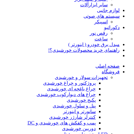
سایر ابزارآلات
لوازم جانبی
سیستم های صوتی
اسپیکر
دکوراتیو
رقص نور
ساعت
مبدل برق خودرو ( اینورتر )
راهنمای خرید محصولات خورشیدی؟!
صفحه اصلی
فروشگاه
تجهیزات سولار و خورشیدی
پروژکتور و چراغ خورشیدی
چراغ باغچه ای خورشیدی
چراغ های دیوارکوب خورشیدی
پکیج خورشیدی
پنل و سلول خورشیدی
سانورتر و اینورتر
کنترلر شارژر خورشیدی
پمپ و کفکش های خورشیدی و DC
دوربین خورشیدی