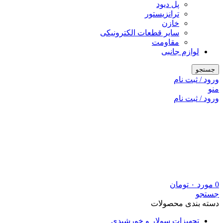
پل دیود
ترانزیستور
خازن
سایر قطعات الکترونیکی
مقاومت
لوازم جانبی
جستجو
ورود / ثبت نام
منو
ورود / ثبت نام
0
مورد
۰
تومان
جستجو
دسته بندی محصولات
تجهیزات سولار و خورشیدی