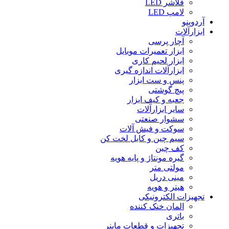
فلاشر LED
لامپ LED
آردوینو
ابزارآلات
آچار پرسی
ابزار تعمیرات موبایل
ابزار لحیم کاری
ابزارآلات اندازه گیری
پنس و ست ابزار
پیچ گوشتی
جعبه و کیف ابزار
سایر ابزارآلات
سشوار صنعتی
سوکت و فیش آلات
سیم چین و کابل لخت کن
کف چین
گیره مونتاژ و پایه هویه
مولتی متر
مینی دریل
هیتر و هویه
تجهیزات الکترونیکی
المان خنک کننده
باتری
تجهیزات و قطعات ماینر