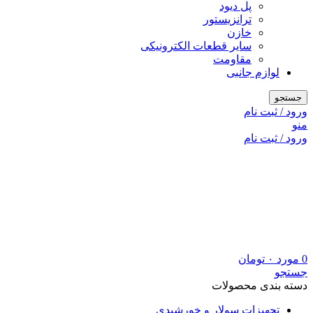
پل دیود
ترانزیستور
خازن
سایر قطعات الکترونیکی
مقاومت
لوازم جانبی
جستجو
ورود / ثبت نام
منو
ورود / ثبت نام
0
مورد
۰
تومان
جستجو
دسته بندی محصولات
تجهیزات سولار و خورشیدی