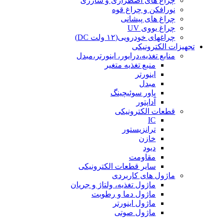
چراغ های اضطراری و شارژی
نورافکن و چراغ قوه
چراغ های پیشانی
چراغ یووی UV
چراغهای خودرویی(۱۲ ولت DC)
تجهیزات الکترونیکی
منابع تغذیه،درایور، اینورتر،مبدل
منبع تغذیه متغیر
اینورتر
مبدل
پاور سوئیچینگ
آداپتور
قطعات الکترونیکی
IC
ترانزیستور
خازن
دیود
مقاومت
سایر قطعات الکترونیکی
ماژول های کاربردی
ماژول تغذیه، ولتاژ و جریان
ماژول دما و رطوبت
ماژول اینورتر
ماژول صوتی