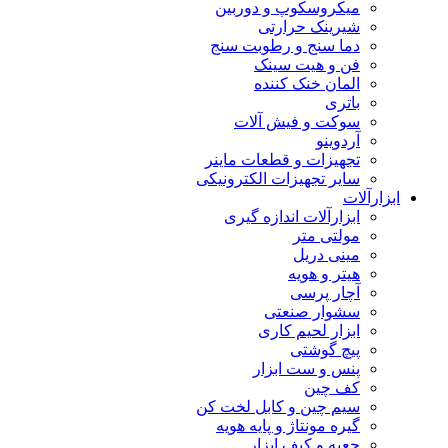
میکروسکوپ و دوربین
شیرینک حرارتی
دما سنج و رطوبت سنج
فن و هیت سینک
المان خنک کننده
باتری
سوکت و فیش آلات
آردوینو
تجهیزات و قطعات ماینر
سایر تجهیزات الکترونیکی
ابزارآلات
ابزارآلات اندازه گیری
مولتی متر
مینی دریل
هیتر و هویه
آچار پرسی
سشوار صنعتی
ابزار لحیم کاری
پیچ گوشتی
پنس و ست ابزار
کف چین
سیم چین و کابل لخت کن
گیره مونتاژ و پایه هویه
جعبه و کیف ابزار