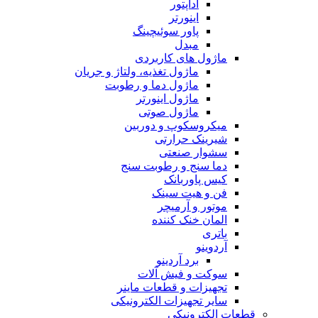
آداپتور
اینورتر
پاور سوئیچینگ
مبدل
ماژول های کاربردی
ماژول تغذیه، ولتاژ و جریان
ماژول دما و رطوبت
ماژول اینورتر
ماژول صوتی
میکروسکوپ و دوربین
شیرینک حرارتی
سشوار صنعتی
دما سنج و رطوبت سنج
کیس پاوربانک
فن و هیت سینک
موتور و آرمیچر
المان خنک کننده
باتری
آردوینو
برد آردینو
سوکت و فیش آلات
تجهیزات و قطعات ماینر
سایر تجهیزات الکترونیکی
قطعات الکترونیکی