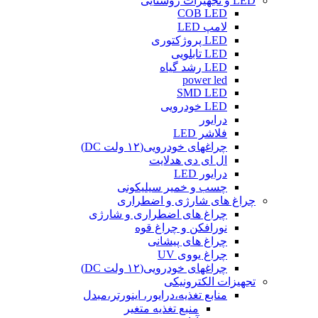
LED و تجهیزات روشنایی
COB LED
لامپ LED
LED پروژکتوری
LED تابلویی
LED رشد گیاه
power led
SMD LED
LED خودرویی
درایور
فلاشر LED
چراغهای خودرویی(۱۲ ولت DC)
ال ای دی هدلایت
درایور LED
چسب و خمیر سیلیکونی
چراغ های شارژی و اضطراری
چراغ های اضطراری و شارژی
نورافکن و چراغ قوه
چراغ های پیشانی
چراغ یووی UV
چراغهای خودرویی(۱۲ ولت DC)
تجهیزات الکترونیکی
منابع تغذیه،درایور، اینورتر،مبدل
منبع تغذیه متغیر