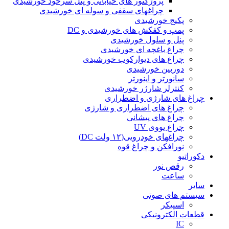
پروژکتور های خیابانی و پنل سرخود خورشیدی
چراغهای سقفی و سوله ای خورشیدی
پکیج خورشیدی
پمپ و کفکش های خورشیدی و DC
پنل و سلول خورشیدی
چراغ باغچه ای خورشیدی
چراغ های دیوارکوب خورشیدی
دوربین خورشیدی
سانورتر و اینورتر
کنترلر شارژر خورشیدی
چراغ های شارژی و اضطراری
چراغ های اضطراری و شارژی
چراغ های پیشانی
چراغ یووی UV
چراغهای خودرویی(۱۲ ولت DC)
نورافکن و چراغ قوه
دکوراتیو
رقص نور
ساعت
سایر
سیستم های صوتی
اسپیکر
قطعات الکترونیکی
IC