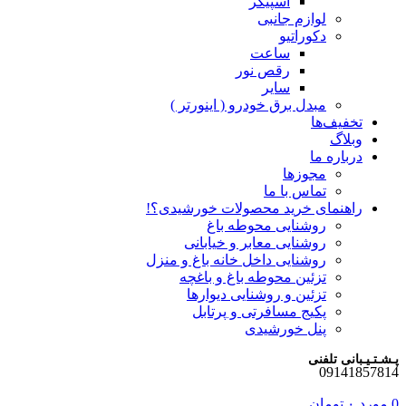
اسپیکر
لوازم جانبی
دکوراتیو
ساعت
رقص نور
سایر
مبدل برق خودرو ( اینورتر )
تخفیف‌ها
وبلاگ
درباره ما
مجوزها
تماس با ما
راهنمای خرید محصولات خورشیدی؟!
روشنایی محوطه باغ
روشنایی معابر و خیابانی
روشنایی داخل خانه باغ و منزل
تزئین محوطه باغ و باغچه
تزئین و روشنایی دیوارها
پکیج مسافرتی و پرتابل
پنل خورشیدی
پـشـتـیـبانی تلفنی
09141857814
0
مورد
۰
تومان