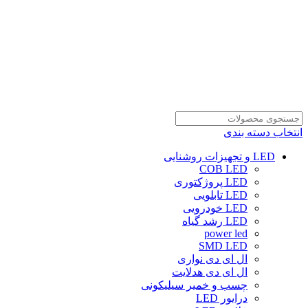
انتخاب دسته بندی
LED و تجهیزات روشنایی
COB LED
LED پروژکتوری
LED تابلویی
LED خودرویی
LED رشد گیاه
power led
SMD LED
ال ای دی نواری
ال ای دی هدلایت
چسب و خمیر سیلیکونی
درایور LED