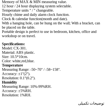
Memory of MAX & MIN measuring value.
12 hour / 24 hour displaying system selectable.
Temperature units ° / ° changeable.
Hourly chime and daily alarm clock function.
Clock & calendar function(month and date).
With a hanging hole, can be hung on the wall; With a bracket, can
be placed on the table.
Portable design is perfect to use in bedroom, kitchen, office and
workshop or on travel.
Specifications:
Model: CX-301.
Material: ABS plastic.
Size: 10.5*10cm.
Color: white,red,blue.
Temperature
Measuring Range: -50~70° / -58~158°.
Accuracy: ±1°(2°).
Resolution: 0.1°(0.2°).
Humidity
Measuring Range: 10%-99%RH.
Accuracy: ±5%RH.
Resolution: 1%RH.
توضیحات تکمیلی