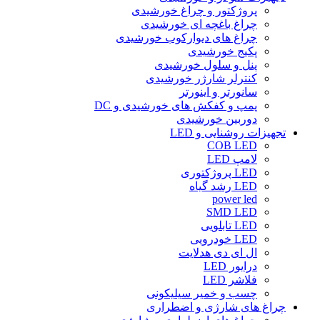
پروژکتور و چراغ خورشیدی
چراغ باغچه ای خورشیدی
چراغ های دیوارکوب خورشیدی
پکیج خورشیدی
پنل و سلول خورشیدی
کنترلر شارژر خورشیدی
سانورتر و اینورتر
پمپ و کفکش های خورشیدی و DC
دوربین خورشیدی
تجهیزات روشنایی و LED
COB LED
لامپ LED
LED پروژکتوری
LED رشد گیاه
power led
SMD LED
LED تابلویی
LED خودرویی
ال ای دی هدلایت
درایور LED
فلاشر LED
چسب و خمیر سیلیکونی
چراغ های شارژی و اضطراری