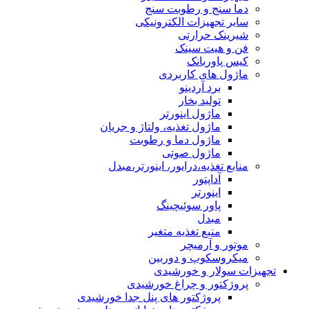
دما سنج و رطوبت سنج
سایر تجهیزات الکترونیکی
شیرینک حرارتی
فن و هیت سینک
کیس پاوربانک
ماژول های کاربردی
برد آردینو
تولید بخار
ماژول اینورتر
ماژول تغذیه، ولتاژ و جریان
ماژول دما و رطوبت
ماژول صوتی
منابع تغذیه،درایور، اینورتر،مبدل
آداپتور
اینورتر
پاور سوئیچینگ
مبدل
منبع تغذیه متغیر
موتور و آرمیچر
میکروسکوپ و دوربین
تجهیزات سولار و خورشیدی
پروژکتور و چراغ خورشیدی
پروژکتور های پنل جدا خورشیدی