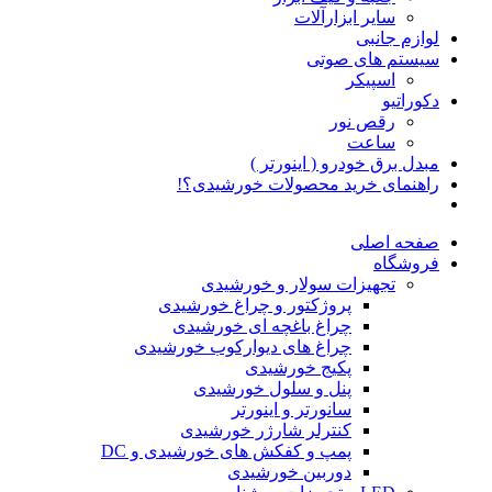
سایر ابزارآلات
لوازم جانبی
سیستم های صوتی
اسپیکر
دکوراتیو
رقص نور
ساعت
مبدل برق خودرو ( اینورتر )
راهنمای خرید محصولات خورشیدی؟!
صفحه اصلی
فروشگاه
تجهیزات سولار و خورشیدی
پروژکتور و چراغ خورشیدی
چراغ باغچه ای خورشیدی
چراغ های دیوارکوب خورشیدی
پکیج خورشیدی
پنل و سلول خورشیدی
سانورتر و اینورتر
کنترلر شارژر خورشیدی
پمپ و کفکش های خورشیدی و DC
دوربین خورشیدی