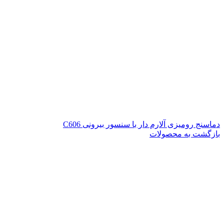
دماسنج رومیزی آلارم دار با سنسور بیرونی C606
بازگشت به محصولات