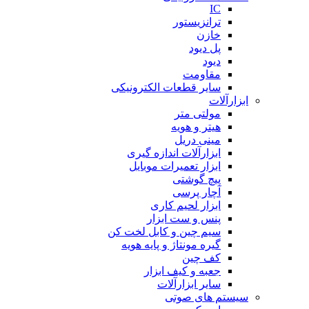
IC
ترانزیستور
خازن
پل دیود
دیود
مقاومت
سایر قطعات الکترونیکی
ابزارآلات
مولتی متر
هیتر و هویه
مینی دریل
ابزارآلات اندازه گیری
ابزار تعمیرات موبایل
پیچ گوشتی
آچار پرسی
ابزار لحیم کاری
پنس و ست ابزار
سیم چین و کابل لخت کن
گیره مونتاژ و پایه هویه
کف چین
جعبه و کیف ابزار
سایر ابزارآلات
سیستم های صوتی