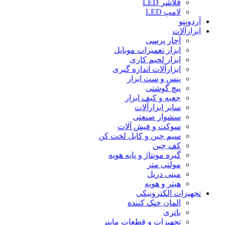
فلاشر LED
لامپ LED
آردوینو
ابزارآلات
آچار پرسی
ابزار تعمیرات موبایل
ابزار لحیم کاری
ابزارآلات اندازه گیری
پنس و ست ابزار
پیچ گوشتی
جعبه و کیف ابزار
سایر ابزارآلات
سشوار صنعتی
سوکت و فیش آلات
سیم چین و کابل لخت کن
کف چین
گیره مونتاژ و پایه هویه
مولتی متر
مینی دریل
هیتر و هویه
تجهیزات الکترونیکی
المان خنک کننده
باتری
تجهیزات و قطعات ماینر