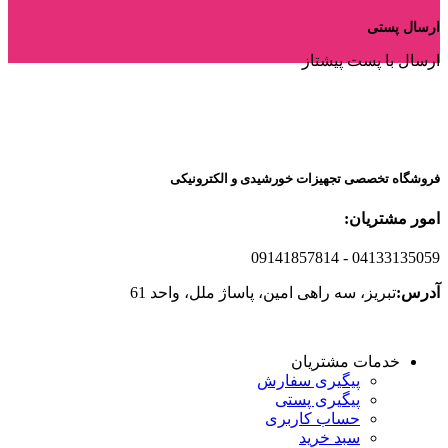
ارسال پستی
ارسال با پست پیشتاز
فروشگاه تخصصی تجهیزات خورشیدی و الکترونیکی
امور مشتریان:
09141857814
- 04133135059
آدرس:
تبریز، سه راهی امین، پاساژ ملل، واحد 61
خدمات مشتریان
پیگیری سفارش
پیگیری پستی
حساب کاربری
سبد خرید