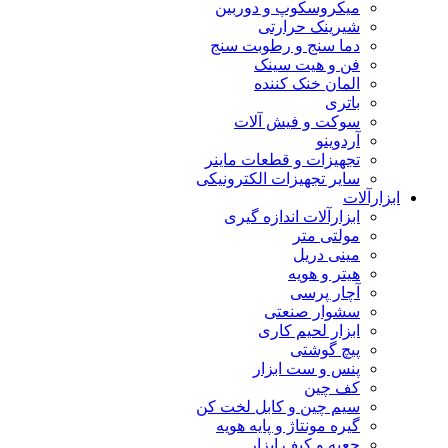
میکروسکوپ و دوربین
شیرینک حرارتی
دما سنج و رطوبت سنج
فن و هیت سینک
المان خنک کننده
باتری
سوکت و فیش آلات
آردوینو
تجهیزات و قطعات ماینر
سایر تجهیزات الکترونیکی
ابزارآلات
ابزارآلات اندازه گیری
مولتی متر
مینی دریل
هیتر و هویه
آچار پرسی
سشوار صنعتی
ابزار لحیم کاری
پیچ گوشتی
پنس و ست ابزار
کف چین
سیم چین و کابل لخت کن
گیره مونتاژ و پایه هویه
جعبه و کیف ابزار