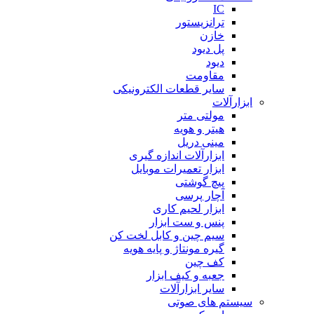
IC
ترانزیستور
خازن
پل دیود
دیود
مقاومت
سایر قطعات الکترونیکی
ابزارآلات
مولتی متر
هیتر و هویه
مینی دریل
ابزارآلات اندازه گیری
ابزار تعمیرات موبایل
پیچ گوشتی
آچار پرسی
ابزار لحیم کاری
پنس و ست ابزار
سیم چین و کابل لخت کن
گیره مونتاژ و پایه هویه
کف چین
جعبه و کیف ابزار
سایر ابزارآلات
سیستم های صوتی