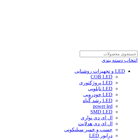
انتخاب دسته بندی
LED و تجهیزات روشنایی
COB LED
LED پروژکتوری
LED تابلویی
LED خودرویی
LED رشد گیاه
power led
SMD LED
ال ای دی نواری
ال ای دی هدلایت
چسب و خمیر سیلیکونی
درایور LED