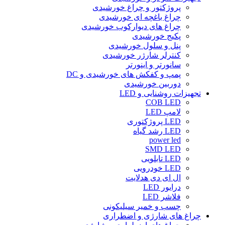
پروژکتور و چراغ خورشیدی
چراغ باغچه ای خورشیدی
چراغ های دیوارکوب خورشیدی
پکیج خورشیدی
پنل و سلول خورشیدی
کنترلر شارژر خورشیدی
سانورتر و اینورتر
پمپ و کفکش های خورشیدی و DC
دوربین خورشیدی
تجهیزات روشنایی و LED
COB LED
لامپ LED
LED پروژکتوری
LED رشد گیاه
power led
SMD LED
LED تابلویی
LED خودرویی
ال ای دی هدلایت
درایور LED
فلاشر LED
چسب و خمیر سیلیکونی
چراغ های شارژی و اضطراری