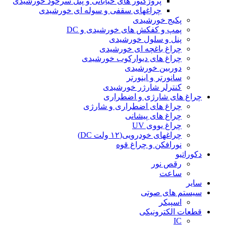
پروژکتور های خیابانی و پنل سرخود خورشیدی
چراغهای سقفی و سوله ای خورشیدی
پکیج خورشیدی
پمپ و کفکش های خورشیدی و DC
پنل و سلول خورشیدی
چراغ باغچه ای خورشیدی
چراغ های دیوارکوب خورشیدی
دوربین خورشیدی
سانورتر و اینورتر
کنترلر شارژر خورشیدی
چراغ های شارژی و اضطراری
چراغ های اضطراری و شارژی
چراغ های پیشانی
چراغ یووی UV
چراغهای خودرویی(۱۲ ولت DC)
نورافکن و چراغ قوه
دکوراتیو
رقص نور
ساعت
سایر
سیستم های صوتی
اسپیکر
قطعات الکترونیکی
IC