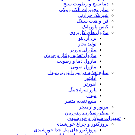
دما سنج و رطوبت سنج
سایر تجهیزات الکترونیکی
شیرینک حرارتی
فن و هیت سینک
کیس پاوربانک
ماژول های کاربردی
برد آردینو
تولید بخار
ماژول اینورتر
ماژول تغذیه، ولتاژ و جریان
ماژول دما و رطوبت
ماژول صوتی
منابع تغذیه،درایور، اینورتر،مبدل
آداپتور
اینورتر
پاور سوئیچینگ
مبدل
منبع تغذیه متغیر
موتور و آرمیچر
میکروسکوپ و دوربین
تجهیزات سولار و خورشیدی
پروژکتور و چراغ خورشیدی
پروژکتور های پنل جدا خورشیدی