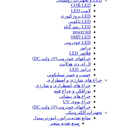
LED و تجهیزات روشنایی
COB LED
لامپ LED
LED پروژکتوری
LED تابلویی
LED رشد گیاه
power led
SMD LED
LED خودرویی
درایور
فلاشر LED
چراغهای خودرویی(۱۲ ولت DC)
ال ای دی هدلایت
درایور LED
چسب و خمیر سیلیکونی
چراغ های شارژی و اضطراری
چراغ های اضطراری و شارژی
نورافکن و چراغ قوه
چراغ های پیشانی
چراغ یووی UV
چراغهای خودرویی(۱۲ ولت DC)
تجهیزات الکترونیکی
منابع تغذیه،درایور، اینورتر،مبدل
منبع تغذیه متغیر