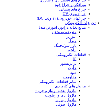
چراغ های اضطراری و شارژی
نورافکن و چراغ قوه
چراغ های پیشانی
چراغ یووی UV
چراغهای خودرویی(۱۲ ولت DC)
تجهیزات الکترونیکی
منابع تغذیه،درایور، اینورتر،مبدل
منبع تغذیه متغیر
اینورتر
مبدل
پاور سوئیچینگ
آداپتور
قطعات الکترونیکی
IC
ترانزیستور
خازن
دیود
مقاومت
سایر قطعات الکترونیکی
ماژول های کاربردی
ماژول تغذیه، ولتاژ و جریان
ماژول دما و رطوبت
ماژول اینورتر
ماژول صوتی