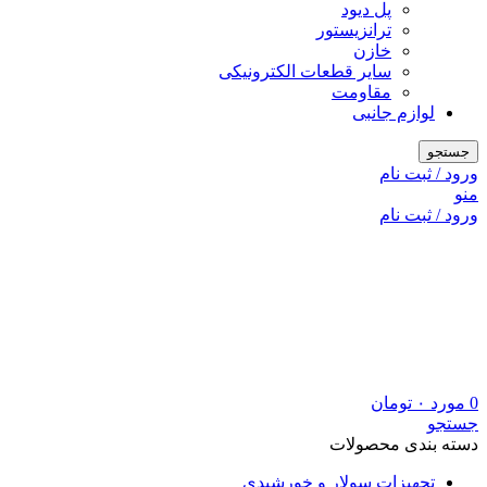
پل دیود
ترانزیستور
خازن
سایر قطعات الکترونیکی
مقاومت
لوازم جانبی
جستجو
ورود / ثبت نام
منو
ورود / ثبت نام
0
مورد
۰
تومان
جستجو
دسته بندی محصولات
تجهیزات سولار و خورشیدی