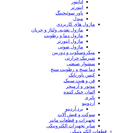
آداپتور
اینورتر
پاور سوئیچینگ
مبدل
ماژول های کاربردی
ماژول تغذیه، ولتاژ و جریان
ماژول دما و رطوبت
ماژول اینورتر
ماژول صوتی
میکروسکوپ و دوربین
شیرینک حرارتی
سشوار صنعتی
دما سنج و رطوبت سنج
کیس پاوربانک
فن و هیت سینک
موتور و آرمیچر
المان خنک کننده
باتری
آردوینو
برد آردینو
سوکت و فیش آلات
تجهیزات و قطعات ماینر
سایر تجهیزات الکترونیکی
قطعات الکترونیکی