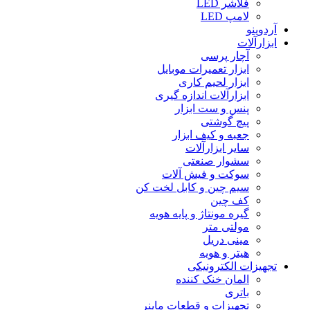
فلاشر LED
لامپ LED
آردوینو
ابزارآلات
آچار پرسی
ابزار تعمیرات موبایل
ابزار لحیم کاری
ابزارآلات اندازه گیری
پنس و ست ابزار
پیچ گوشتی
جعبه و کیف ابزار
سایر ابزارآلات
سشوار صنعتی
سوکت و فیش آلات
سیم چین و کابل لخت کن
کف چین
گیره مونتاژ و پایه هویه
مولتی متر
مینی دریل
هیتر و هویه
تجهیزات الکترونیکی
المان خنک کننده
باتری
تجهیزات و قطعات ماینر