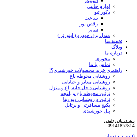
اسپیکر
لوازم جانبی
دکوراتیو
ساعت
رقص نور
سایر
مبدل برق خودرو ( اینورتر )
تخفیف‌ها
وبلاگ
درباره ما
مجوزها
تماس با ما
راهنمای خرید محصولات خورشیدی؟!
روشنایی محوطه باغ
روشنایی معابر و خیابانی
روشنایی داخل خانه باغ و منزل
تزئین محوطه باغ و باغچه
تزئین و روشنایی دیوارها
پکیج مسافرتی و پرتابل
پنل خورشیدی
پـشـتـیـبانی تلفنی
09141857814
0
مورد
۰
تومان