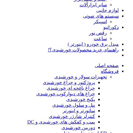
سایر ابزارآلات
لوازم جانبی
سیستم های صوتی
اسپیکر
دکوراتیو
رقص نور
ساعت
مبدل برق خودرو ( اینورتر )
راهنمای خرید محصولات خورشیدی؟!
صفحه اصلی
فروشگاه
تجهیزات سولار و خورشیدی
پروژکتور و چراغ خورشیدی
چراغ باغچه ای خورشیدی
چراغ های دیوارکوب خورشیدی
پکیج خورشیدی
پنل و سلول خورشیدی
سانورتر و اینورتر
کنترلر شارژر خورشیدی
پمپ و کفکش های خورشیدی و DC
دوربین خورشیدی