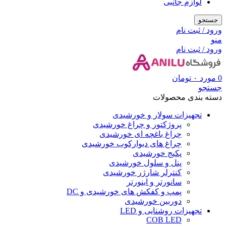
لوازم جانبی
جستجو
ورود / ثبت نام
منو
ورود / ثبت نام
0
مورد
۰
تومان
جستجو
دسته بندی محصولات
تجهیزات سولار و خورشیدی
پروژکتور و چراغ خورشیدی
چراغ باغچه ای خورشیدی
چراغ های دیوارکوب خورشیدی
پکیج خورشیدی
پنل و سلول خورشیدی
کنترلر شارژر خورشیدی
سانورتر و اینورتر
پمپ و کفکش های خورشیدی و DC
دوربین خورشیدی
تجهیزات روشنایی و LED
COB LED