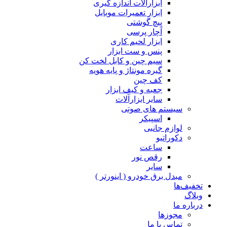
ابزارآلات اندازه گیری
ابزار تعمیرات موبایل
پیچ گوشتی
آچار پرسی
ابزار لحیم کاری
پنس و ست ابزار
سیم چین و کابل لخت کن
گیره مونتاژ و پایه هویه
کف چین
جعبه و کیف ابزار
سایر ابزارآلات
سیستم های صوتی
اسپیکر
لوازم جانبی
دکوراتیو
ساعت
رقص نور
سایر
مبدل برق خودرو ( اینورتر )
تخفیف‌ها
وبلاگ
درباره ما
مجوزها
تماس با ما