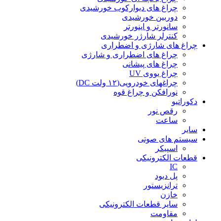
چراغ های دیوارکوب خورشیدی
دوربین خورشیدی
سانورتر و اینورتر
کنترلر شارژر خورشیدی
چراغ های شارژی و اضطراری
چراغ های اضطراری و شارژی
چراغ های پیشانی
چراغ یووی UV
چراغهای خودرویی(۱۲ ولت DC)
نورافکن و چراغ قوه
دکوراتیو
رقص نور
ساعت
سایر
سیستم های صوتی
اسپیکر
قطعات الکترونیکی
IC
پل دیود
ترانزیستور
خازن
سایر قطعات الکترونیکی
مقاومت