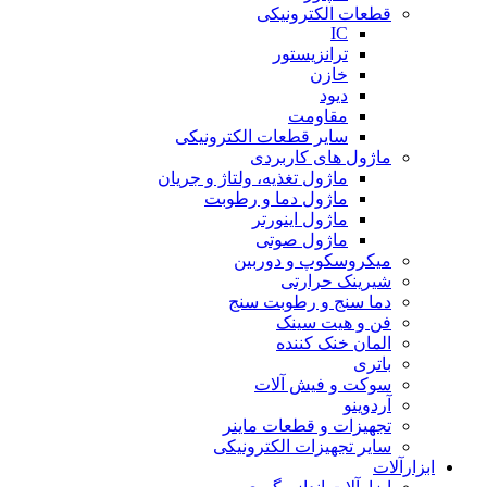
قطعات الکترونیکی
IC
ترانزیستور
خازن
دیود
مقاومت
سایر قطعات الکترونیکی
ماژول های کاربردی
ماژول تغذیه، ولتاژ و جریان
ماژول دما و رطوبت
ماژول اینورتر
ماژول صوتی
میکروسکوپ و دوربین
شیرینک حرارتی
دما سنج و رطوبت سنج
فن و هیت سینک
المان خنک کننده
باتری
سوکت و فیش آلات
آردوینو
تجهیزات و قطعات ماینر
سایر تجهیزات الکترونیکی
ابزارآلات