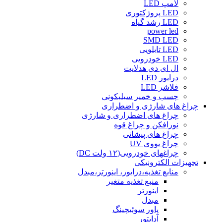
لامپ LED
LED پروژکتوری
LED رشد گیاه
power led
SMD LED
LED تابلویی
LED خودرویی
ال ای دی هدلایت
درایور LED
فلاشر LED
چسب و خمیر سیلیکونی
چراغ های شارژی و اضطراری
چراغ های اضطراری و شارژی
نورافکن و چراغ قوه
چراغ های پیشانی
چراغ یووی UV
چراغهای خودرویی(۱۲ ولت DC)
تجهیزات الکترونیکی
منابع تغذیه،درایور، اینورتر،مبدل
منبع تغذیه متغیر
اینورتر
مبدل
پاور سوئیچینگ
آداپتور