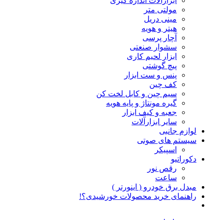
ابزارآلات اندازه گیری
مولتی متر
مینی دریل
هیتر و هویه
آچار پرسی
سشوار صنعتی
ابزار لحیم کاری
پیچ گوشتی
پنس و ست ابزار
کف چین
سیم چین و کابل لخت کن
گیره مونتاژ و پایه هویه
جعبه و کیف ابزار
سایر ابزارآلات
لوازم جانبی
سیستم های صوتی
اسپیکر
دکوراتیو
رقص نور
ساعت
مبدل برق خودرو ( اینورتر )
راهنمای خرید محصولات خورشیدی؟!