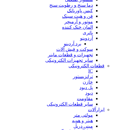
دما سنج و رطوبت سنج
کیس پاوربانک
فن و هیت سینک
موتور و آرمیچر
المان خنک کننده
باتری
آردوینو
برد آردینو
سوکت و فیش آلات
تجهیزات و قطعات ماینر
سایر تجهیزات الکترونیکی
قطعات الکترونیکی
IC
ترانزیستور
خازن
پل دیود
دیود
مقاومت
سایر قطعات الکترونیکی
ابزارآلات
مولتی متر
هیتر و هویه
مینی دریل