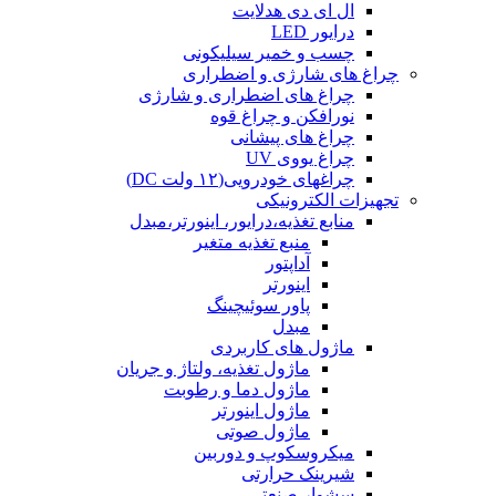
ال ای دی هدلایت
درایور LED
چسب و خمیر سیلیکونی
چراغ های شارژی و اضطراری
چراغ های اضطراری و شارژی
نورافکن و چراغ قوه
چراغ های پیشانی
چراغ یووی UV
چراغهای خودرویی(۱۲ ولت DC)
تجهیزات الکترونیکی
منابع تغذیه،درایور، اینورتر،مبدل
منبع تغذیه متغیر
آداپتور
اینورتر
پاور سوئیچینگ
مبدل
ماژول های کاربردی
ماژول تغذیه، ولتاژ و جریان
ماژول دما و رطوبت
ماژول اینورتر
ماژول صوتی
میکروسکوپ و دوربین
شیرینک حرارتی
سشوار صنعتی