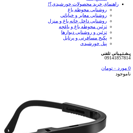
راهنمای خرید محصولات خورشیدی؟!
روشنایی محوطه باغ
روشنایی معابر و خیابانی
روشنایی داخل خانه باغ و منزل
تزئین محوطه باغ و باغچه
تزئین و روشنایی دیوارها
پکیج مسافرتی و پرتابل
پنل خورشیدی
پـشـتـیـبانی تلفنی
09141857814
0
مورد
۰
تومان
ناموجود