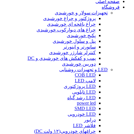
صفحه اصلی
فروشگاه
تجهیزات سولار و خورشیدی
پروژکتور و چراغ خورشیدی
چراغ باغچه ای خورشیدی
چراغ های دیوارکوب خورشیدی
پکیج خورشیدی
پنل و سلول خورشیدی
سانورتر و اینورتر
کنترلر شارژر خورشیدی
پمپ و کفکش های خورشیدی و DC
دوربین خورشیدی
LED و تجهیزات روشنایی
COB LED
لامپ LED
LED پروژکتوری
LED تابلویی
LED رشد گیاه
power led
SMD LED
LED خودرویی
درایور
فلاشر LED
چراغهای خودرویی(۱۲ ولت DC)