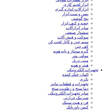
ابزار لحیم کاری
ابزارآلات اندازه گیری
پنس و ست ابزار
پیچ گوشتی
جعبه و کیف ابزار
سایر ابزارآلات
سشوار صنعتی
سوکت و فیش آلات
سیم چین و کابل لخت کن
کف چین
گیره مونتاژ و پایه هویه
مولتی متر
مینی دریل
هیتر و هویه
تجهیزات الکترونیکی
المان خنک کننده
باتری
تجهیزات و قطعات ماینر
دما سنج و رطوبت سنج
سایر تجهیزات الکترونیکی
شیرینک حرارتی
فن و هیت سینک
کیس پاوربانک