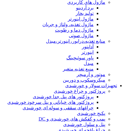
ماژول های کاربردی
برد آردینو
تولید بخار
ماژول اینورتر
ماژول تغذیه، ولتاژ و جریان
ماژول دما و رطوبت
ماژول صوتی
منابع تغذیه،درایور، اینورتر،مبدل
آداپتور
اینورتر
پاور سوئیچینگ
مبدل
منبع تغذیه متغیر
موتور و آرمیچر
میکروسکوپ و دوربین
تجهیزات سولار و خورشیدی
پروژکتور و چراغ خورشیدی
پروژکتور های پنل جدا خورشیدی
پروژکتور های خیابانی و پنل سرخود خورشیدی
چراغهای سقفی و سوله ای خورشیدی
پکیج خورشیدی
پمپ و کفکش های خورشیدی و DC
پنل و سلول خورشیدی
چراغ باغچه ای خورشیدی