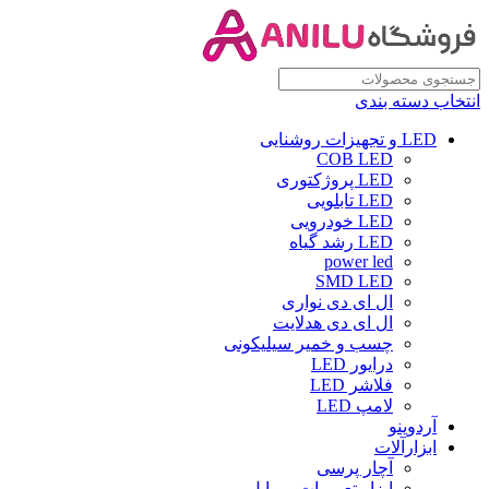
انتخاب دسته بندی
LED و تجهیزات روشنایی
COB LED
LED پروژکتوری
LED تابلویی
LED خودرویی
LED رشد گیاه
power led
SMD LED
ال ای دی نواری
ال ای دی هدلایت
چسب و خمیر سیلیکونی
درایور LED
فلاشر LED
لامپ LED
آردوینو
ابزارآلات
آچار پرسی
ابزار تعمیرات موبایل