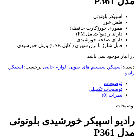
مدل P361
اسپیکر بلوتوثی
فلش خور
مموری خور(کارت حافظه)
دارای رادیو( شامل FM)
دارای صفحه خورشیدی
قابل شارژ با برق شهری ( کابل USB) و پنل خورشیدی
در انبار موجود نمی باشد
دسته:
اسپیکر
,
سیستم های صوتی
,
لوازم جانبی
برچسب:
اسپیکر
,
رادیو
توضیحات
توضیحات تکمیلی
نظرات (0)
توضیحات
رادیو اسپیکر خورشیدی بلوتوثی
مدل P361