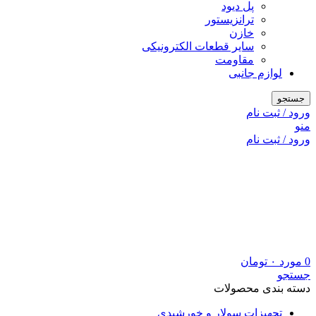
پل دیود
ترانزیستور
خازن
سایر قطعات الکترونیکی
مقاومت
لوازم جانبی
جستجو
ورود / ثبت نام
منو
ورود / ثبت نام
0
مورد
۰
تومان
جستجو
دسته بندی محصولات
تجهیزات سولار و خورشیدی