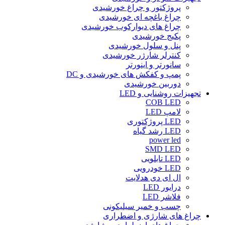
پروژکتور و چراغ خورشیدی
چراغ باغچه ای خورشیدی
چراغ های دیوارکوب خورشیدی
پکیج خورشیدی
پنل و سلول خورشیدی
کنترلر شارژر خورشیدی
سانورتر و اینورتر
پمپ و کفکش های خورشیدی و DC
دوربین خورشیدی
تجهیزات روشنایی و LED
COB LED
لامپ LED
LED پروژکتوری
LED رشد گیاه
power led
SMD LED
LED تابلویی
LED خودرویی
ال ای دی هدلایت
درایور LED
فلاشر LED
چسب و خمیر سیلیکونی
چراغ های شارژی و اضطراری