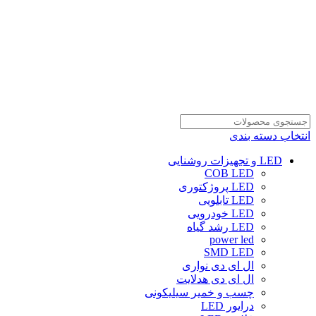
انتخاب دسته بندی
LED و تجهیزات روشنایی
COB LED
LED پروژکتوری
LED تابلویی
LED خودرویی
LED رشد گیاه
power led
SMD LED
ال ای دی نواری
ال ای دی هدلایت
چسب و خمیر سیلیکونی
درایور LED