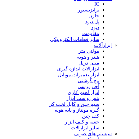
IC
ترانزیستور
خازن
پل دیود
دیود
مقاومت
سایر قطعات الکترونیکی
ابزارآلات
مولتی متر
هیتر و هویه
مینی دریل
ابزارآلات اندازه گیری
ابزار تعمیرات موبایل
پیچ گوشتی
آچار پرسی
ابزار لحیم کاری
پنس و ست ابزار
سیم چین و کابل لخت کن
گیره مونتاژ و پایه هویه
کف چین
جعبه و کیف ابزار
سایر ابزارآلات
سیستم های صوتی