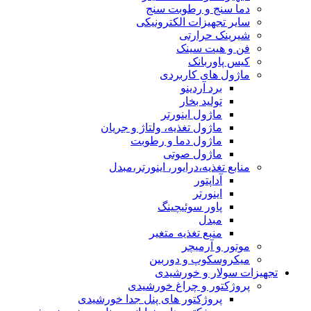
دما سنج و رطوبت سنج
سایر تجهیزات الکترونیکی
شیرینک حرارتی
فن و هیت سینک
کیس پاوربانک
ماژول های کاربردی
برد آردینو
تولید بخار
ماژول اینورتر
ماژول تغذیه، ولتاژ و جریان
ماژول دما و رطوبت
ماژول صوتی
منابع تغذیه،درایور، اینورتر،مبدل
آداپتور
اینورتر
پاور سوئیچینگ
مبدل
منبع تغذیه متغیر
موتور و آرمیچر
میکروسکوپ و دوربین
تجهیزات سولار و خورشیدی
پروژکتور و چراغ خورشیدی
پروژکتور های پنل جدا خورشیدی