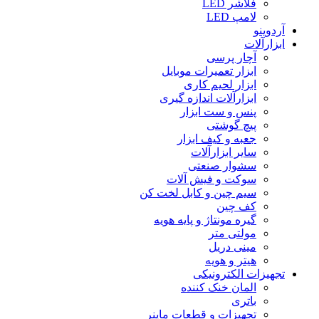
فلاشر LED
لامپ LED
آردوینو
ابزارآلات
آچار پرسی
ابزار تعمیرات موبایل
ابزار لحیم کاری
ابزارآلات اندازه گیری
پنس و ست ابزار
پیچ گوشتی
جعبه و کیف ابزار
سایر ابزارآلات
سشوار صنعتی
سوکت و فیش آلات
سیم چین و کابل لخت کن
کف چین
گیره مونتاژ و پایه هویه
مولتی متر
مینی دریل
هیتر و هویه
تجهیزات الکترونیکی
المان خنک کننده
باتری
تجهیزات و قطعات ماینر