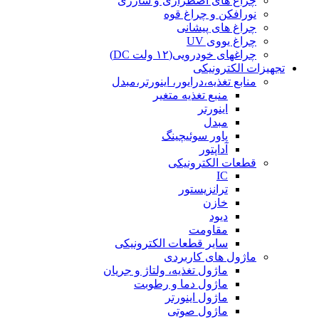
چراغ های اضطراری و شارژی
نورافکن و چراغ قوه
چراغ های پیشانی
چراغ یووی UV
چراغهای خودرویی(۱۲ ولت DC)
تجهیزات الکترونیکی
منابع تغذیه،درایور، اینورتر،مبدل
منبع تغذیه متغیر
اینورتر
مبدل
پاور سوئیچینگ
آداپتور
قطعات الکترونیکی
IC
ترانزیستور
خازن
دیود
مقاومت
سایر قطعات الکترونیکی
ماژول های کاربردی
ماژول تغذیه، ولتاژ و جریان
ماژول دما و رطوبت
ماژول اینورتر
ماژول صوتی