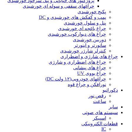
پروژکتور های خیابانی و پنل سرخود خورشیدی
چراغهای سقفی و سوله ای خورشیدی
پکیج خورشیدی
پمپ و کفکش های خورشیدی و DC
پنل و سلول خورشیدی
چراغ باغچه ای خورشیدی
چراغ های دیوارکوب خورشیدی
دوربین خورشیدی
سانورتر و اینورتر
کنترلر شارژر خورشیدی
چراغ های شارژی و اضطراری
چراغ های اضطراری و شارژی
چراغ های پیشانی
چراغ یووی UV
چراغهای خودرویی(۱۲ ولت DC)
نورافکن و چراغ قوه
دکوراتیو
رقص نور
ساعت
سایر
سیستم های صوتی
اسپیکر
قطعات الکترونیکی
IC