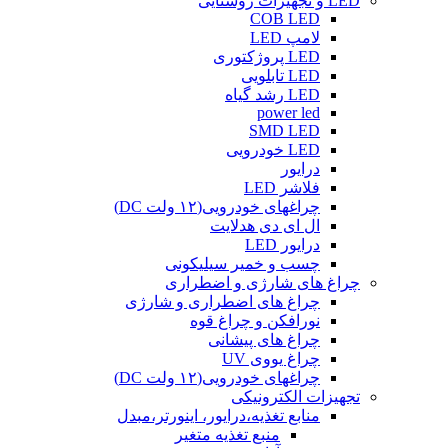
LED و تجهیزات روشنایی
COB LED
لامپ LED
LED پروژکتوری
LED تابلویی
LED رشد گیاه
power led
SMD LED
LED خودرویی
درایور
فلاشر LED
چراغهای خودرویی(۱۲ ولت DC)
ال ای دی هدلایت
درایور LED
چسب و خمیر سیلیکونی
چراغ های شارژی و اضطراری
چراغ های اضطراری و شارژی
نورافکن و چراغ قوه
چراغ های پیشانی
چراغ یووی UV
چراغهای خودرویی(۱۲ ولت DC)
تجهیزات الکترونیکی
منابع تغذیه،درایور، اینورتر،مبدل
منبع تغذیه متغیر