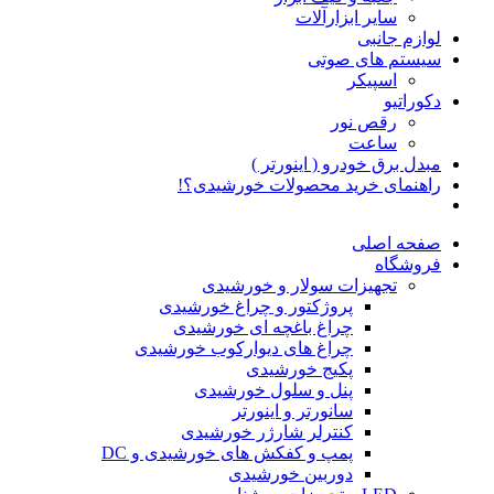
سایر ابزارآلات
لوازم جانبی
سیستم های صوتی
اسپیکر
دکوراتیو
رقص نور
ساعت
مبدل برق خودرو ( اینورتر )
راهنمای خرید محصولات خورشیدی؟!
صفحه اصلی
فروشگاه
تجهیزات سولار و خورشیدی
پروژکتور و چراغ خورشیدی
چراغ باغچه ای خورشیدی
چراغ های دیوارکوب خورشیدی
پکیج خورشیدی
پنل و سلول خورشیدی
سانورتر و اینورتر
کنترلر شارژر خورشیدی
پمپ و کفکش های خورشیدی و DC
دوربین خورشیدی