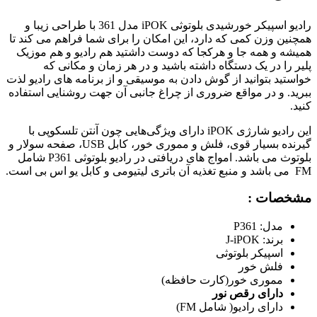
رادیو اسپیکر خورشیدی بلوتوثی iPOK مدل 361 با طراحی زیبا و
همچنین وزن کمی که دارد، این امکان را برای شما فراهم می کند تا
همیشه و همه جا و هرکجا که دوست داشتید هم رادیو و هم موزیک
پلیر را در یک دستگاه داشته باشید و در هر زمان و مکانی که
خواستید بتوانید از گوش دادن به موسیقی و از برنامه های رادیو لذت
ببرید. و در مواقع ضروری از چراغ جانبی آن جهت روشنایی استفاده
کنید.
این رادیو شارژی iPOK دارای ویژگی‌هایی چون آنتن تلسکوپی با
گیرنده بسیار قوی، فلش و مموری خور، کابل USB، صفحه سولار و
بلوتوث می باشد. امواج های دریافتی در رادیو بلوتوثی P361 شامل
FM می باشد و منبع تغذیه آن باتری لیتیومی و کابل یو اس بی است.
مشخصات :
مدل: P361
برند: J-iPOK
اسپیکر بلوتوثی
فلش خور
مموری خور(کارت حافظه)
دارای رقص نور
دارای رادیو( شامل FM)