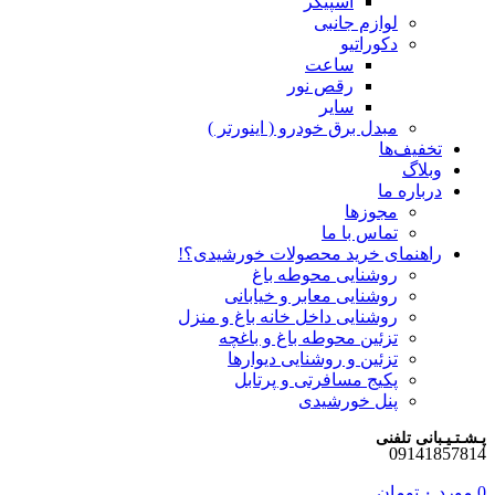
اسپیکر
لوازم جانبی
دکوراتیو
ساعت
رقص نور
سایر
مبدل برق خودرو ( اینورتر )
تخفیف‌ها
وبلاگ
درباره ما
مجوزها
تماس با ما
راهنمای خرید محصولات خورشیدی؟!
روشنایی محوطه باغ
روشنایی معابر و خیابانی
روشنایی داخل خانه باغ و منزل
تزئین محوطه باغ و باغچه
تزئین و روشنایی دیوارها
پکیج مسافرتی و پرتابل
پنل خورشیدی
پـشـتـیـبانی تلفنی
09141857814
0
مورد
۰
تومان