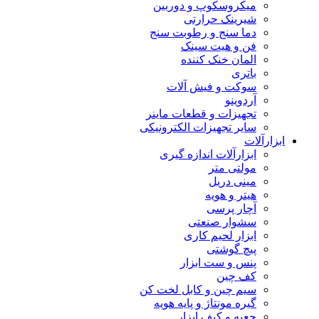
میکروسکوپ و دوربین
شیرینک حرارتی
دما سنج و رطوبت سنج
فن و هیت سینک
المان خنک کننده
باتری
سوکت و فیش آلات
آردوینو
تجهیزات و قطعات ماینر
سایر تجهیزات الکترونیکی
ابزارآلات
ابزارآلات اندازه گیری
مولتی متر
مینی دریل
هیتر و هویه
آچار پرسی
سشوار صنعتی
ابزار لحیم کاری
پیچ گوشتی
پنس و ست ابزار
کف چین
سیم چین و کابل لخت کن
گیره مونتاژ و پایه هویه
جعبه و کیف ابزار