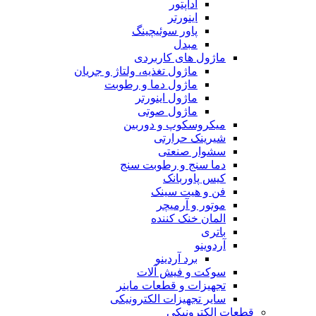
آداپتور
اینورتر
پاور سوئیچینگ
مبدل
ماژول های کاربردی
ماژول تغذیه، ولتاژ و جریان
ماژول دما و رطوبت
ماژول اینورتر
ماژول صوتی
میکروسکوپ و دوربین
شیرینک حرارتی
سشوار صنعتی
دما سنج و رطوبت سنج
کیس پاوربانک
فن و هیت سینک
موتور و آرمیچر
المان خنک کننده
باتری
آردوینو
برد آردینو
سوکت و فیش آلات
تجهیزات و قطعات ماینر
سایر تجهیزات الکترونیکی
قطعات الکترونیکی