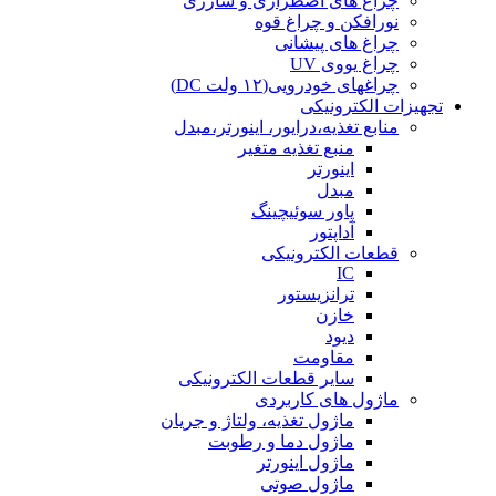
چراغ های اضطراری و شارژی
نورافکن و چراغ قوه
چراغ های پیشانی
چراغ یووی UV
چراغهای خودرویی(۱۲ ولت DC)
تجهیزات الکترونیکی
منابع تغذیه،درایور، اینورتر،مبدل
منبع تغذیه متغیر
اینورتر
مبدل
پاور سوئیچینگ
آداپتور
قطعات الکترونیکی
IC
ترانزیستور
خازن
دیود
مقاومت
سایر قطعات الکترونیکی
ماژول های کاربردی
ماژول تغذیه، ولتاژ و جریان
ماژول دما و رطوبت
ماژول اینورتر
ماژول صوتی