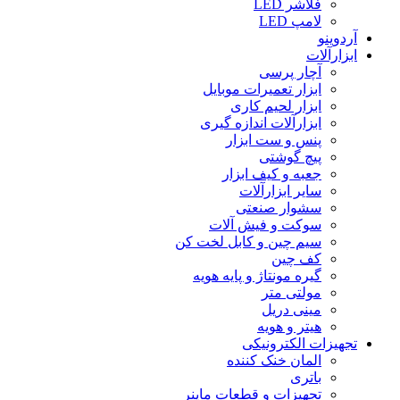
فلاشر LED
لامپ LED
آردوینو
ابزارآلات
آچار پرسی
ابزار تعمیرات موبایل
ابزار لحیم کاری
ابزارآلات اندازه گیری
پنس و ست ابزار
پیچ گوشتی
جعبه و کیف ابزار
سایر ابزارآلات
سشوار صنعتی
سوکت و فیش آلات
سیم چین و کابل لخت کن
کف چین
گیره مونتاژ و پایه هویه
مولتی متر
مینی دریل
هیتر و هویه
تجهیزات الکترونیکی
المان خنک کننده
باتری
تجهیزات و قطعات ماینر