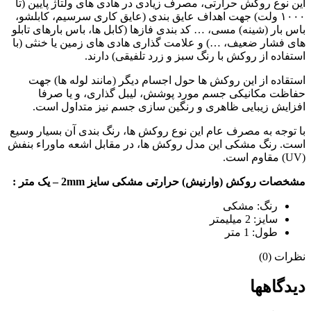
این نوع روکش حرارتی، مصرف زیادی در هادی های ولتاژ پایین (تا
۱۰۰۰ ولت) جهت اهداف عایق بندی (عایق کاری سرسیم، کابلشو،
باس بار (شینه) مسی، … کد بندی فازها (کابل ها، باس بارهای تابلو
های فشار ضعیف، …) و علامت گذاری هادی های زمین یا خنثی (با
استفاده از روکش با رنگ سبز و زرد تلفیقی) دارند.
استقاده از این روکش ها حول اجسام دیگر (مانند لوله ها) جهت
حفاظت مکانیکی جسم مورد پوشش، لیبل گذاری، و یا صرفا
افزایش زیبایی ظاهری و رنگین سازی جسم نیز متداول است.
با توجه به مصرف عام این نوع روکش ها، رنگ بندی آن بسیار وسیع
است. رنگ مشکی این مدل روکش ها، در مقابل اشعه ماوراء بنفش
(UV) مقاوم است.
مشخصات روکش (وارنیش) حرارتی مشکی سایز 2mm – یک متر :
رنگ: مشکی
سایز: 2 میلیمتر
طول: 1 متر
نظرات (0)
دیدگاهها