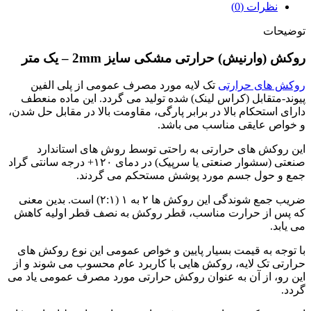
–
نظرات (0)
یک
متر
توضیحات
عدد
روکش (وارنیش) حرارتی مشکی سایز 2mm – یک متر
روکش های حرارتی
تک لایه مورد مصرف عمومی از پلی الفین
پیوند-متقابل (کراس لینک) شده تولید می گردد. این ماده منعطف
دارای استحکام بالا در برابر پارگی، مقاومت بالا در مقابل حل شدن،
و خواص عایقی مناسب می باشد.
این روکش های حرارتی به راحتی توسط روش های استاندارد
صنعتی (سشوار صنعتی یا سرپیک) در دمای ۱۲۰+ درجه سانتی گراد
جمع و حول جسم مورد پوشش مستحکم می گردند.
ضریب جمع شوندگی این روکش ها ۲ به ۱ (۲:۱) است. بدین معنی
که پس از حرارت مناسب، قطر روکش به نصف قطر اولیه کاهش
می یابد.
با توجه به قیمت بسیار پایین و خواص عمومی این نوع روکش های
حرارتی تک لایه، روکش هایی با کاربرد عام محسوب می شوند و از
این رو، از آن به عنوان روکش حرارتی مورد مصرف عمومی یاد می
گردد.