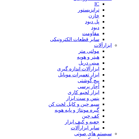
IC
ترانزیستور
خازن
پل دیود
دیود
مقاومت
سایر قطعات الکترونیکی
ابزارآلات
مولتی متر
هیتر و هویه
مینی دریل
ابزارآلات اندازه گیری
ابزار تعمیرات موبایل
پیچ گوشتی
آچار پرسی
ابزار لحیم کاری
پنس و ست ابزار
سیم چین و کابل لخت کن
گیره مونتاژ و پایه هویه
کف چین
جعبه و کیف ابزار
سایر ابزارآلات
سیستم های صوتی