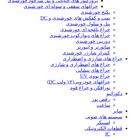
پروژکتور های خیابانی و پنل سرخود خورشیدی
چراغهای سقفی و سوله ای خورشیدی
پکیج خورشیدی
پمپ و کفکش های خورشیدی و DC
پنل و سلول خورشیدی
چراغ باغچه ای خورشیدی
چراغ های دیوارکوب خورشیدی
دوربین خورشیدی
سانورتر و اینورتر
کنترلر شارژر خورشیدی
چراغ های شارژی و اضطراری
چراغ های اضطراری و شارژی
چراغ های پیشانی
چراغ یووی UV
چراغهای خودرویی(۱۲ ولت DC)
نورافکن و چراغ قوه
دکوراتیو
رقص نور
ساعت
سایر
سیستم های صوتی
اسپیکر
قطعات الکترونیکی
IC