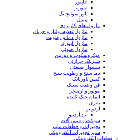
آداپتور
اینورتر
پاور سوئیچینگ
مبدل
ماژول های کاربردی
ماژول تغذیه، ولتاژ و جریان
ماژول دما و رطوبت
ماژول اینورتر
ماژول صوتی
میکروسکوپ و دوربین
شیرینک حرارتی
سشوار صنعتی
دما سنج و رطوبت سنج
کیس پاوربانک
فن و هیت سینک
موتور و آرمیچر
المان خنک کننده
باتری
آردوینو
برد آردینو
سوکت و فیش آلات
تجهیزات و قطعات ماینر
سایر تجهیزات الکترونیکی
قطعات الکترونیکی