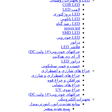
LED و تجهیزات روشنایی
COB LED
لامپ LED
LED پروژکتوری
LED تابلویی
LED رشد گیاه
power led
SMD LED
LED خودرویی
درایور
فلاشر LED
چراغهای خودرویی(۱۲ ولت DC)
ال ای دی هدلایت
درایور LED
چسب و خمیر سیلیکونی
چراغ های شارژی و اضطراری
چراغ های اضطراری و شارژی
نورافکن و چراغ قوه
چراغ های پیشانی
چراغ یووی UV
چراغهای خودرویی(۱۲ ولت DC)
تجهیزات الکترونیکی
منابع تغذیه،درایور، اینورتر،مبدل
منبع تغذیه متغیر