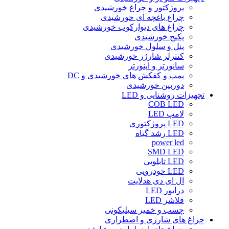
پروژکتور و چراغ خورشیدی
چراغ باغچه ای خورشیدی
چراغ های دیوارکوب خورشیدی
پکیج خورشیدی
پنل و سلول خورشیدی
کنترلر شارژر خورشیدی
سانورتر و اینورتر
پمپ و کفکش های خورشیدی و DC
دوربین خورشیدی
تجهیزات روشنایی و LED
COB LED
لامپ LED
LED پروژکتوری
LED رشد گیاه
power led
SMD LED
LED تابلویی
LED خودرویی
ال ای دی هدلایت
درایور LED
فلاشر LED
چسب و خمیر سیلیکونی
چراغ های شارژی و اضطراری