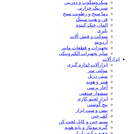
میکروسکوپ و دوربین
شیرینک حرارتی
دما سنج و رطوبت سنج
فن و هیت سینک
المان خنک کننده
باتری
سوکت و فیش آلات
آردوینو
تجهیزات و قطعات ماینر
سایر تجهیزات الکترونیکی
ابزارآلات
ابزارآلات اندازه گیری
مولتی متر
مینی دریل
هیتر و هویه
آچار پرسی
سشوار صنعتی
ابزار لحیم کاری
پیچ گوشتی
پنس و ست ابزار
کف چین
سیم چین و کابل لخت کن
گیره مونتاژ و پایه هویه
جعبه و کیف ابزار