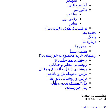
اسپیکر
لوازم جانبی
دکوراتیو
ساعت
رقص نور
سایر
مبدل برق خودرو ( اینورتر )
تخفیف‌ها
وبلاگ
درباره ما
مجوزها
تماس با ما
راهنمای خرید محصولات خورشیدی؟!
روشنایی محوطه باغ
روشنایی معابر و خیابانی
روشنایی داخل خانه باغ و منزل
تزئین محوطه باغ و باغچه
تزئین و روشنایی دیوارها
پکیج مسافرتی و پرتابل
پنل خورشیدی
پـشـتـیـبانی تلفنی
09141857814
0
مورد
۰
تومان