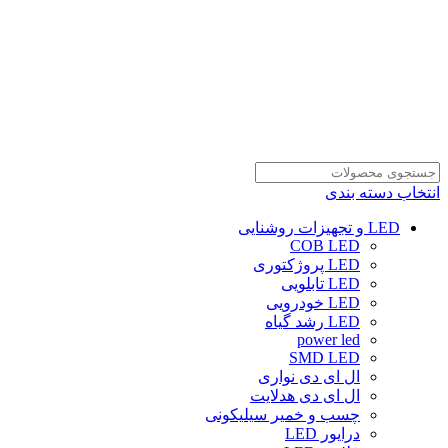
انتخاب دسته بندی
LED و تجهیزات روشنایی
COB LED
LED پروژکتوری
LED تابلویی
LED خودرویی
LED رشد گیاه
power led
SMD LED
ال ای دی نواری
ال ای دی هدلایت
چسب و خمیر سیلیکونی
درایور LED