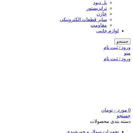
پل دیود
ترانزیستور
خازن
سایر قطعات الکترونیکی
مقاومت
لوازم جانبی
جستجو
ورود / ثبت نام
منو
ورود / ثبت نام
0
مورد
۰
تومان
جستجو
دسته بندی محصولات
تجهیزات سولار و خورشیدی