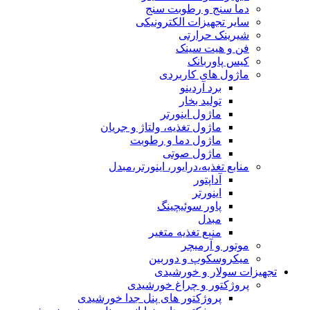
دما سنج و رطوبت سنج
سایر تجهیزات الکترونیکی
شیرینک حرارتی
فن و هیت سینک
کیس پاوربانک
ماژول های کاربردی
برد آردینو
تولید بخار
ماژول اینورتر
ماژول تغذیه، ولتاژ و جریان
ماژول دما و رطوبت
ماژول صوتی
منابع تغذیه،درایور، اینورتر،مبدل
آداپتور
اینورتر
پاور سوئیچینگ
مبدل
منبع تغذیه متغیر
موتور و آرمیچر
میکروسکوپ و دوربین
تجهیزات سولار و خورشیدی
پروژکتور و چراغ خورشیدی
پروژکتور های پنل جدا خورشیدی