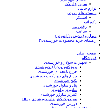
سایر ابزارآلات
لوازم جانبی
سیستم های صوتی
اسپیکر
دکوراتیو
رقص نور
ساعت
مبدل برق خودرو ( اینورتر )
راهنمای خرید محصولات خورشیدی؟!
صفحه اصلی
فروشگاه
تجهیزات سولار و خورشیدی
پروژکتور و چراغ خورشیدی
چراغ باغچه ای خورشیدی
چراغ های دیوارکوب خورشیدی
پکیج خورشیدی
پنل و سلول خورشیدی
سانورتر و اینورتر
کنترلر شارژر خورشیدی
پمپ و کفکش های خورشیدی و DC
دوربین خورشیدی