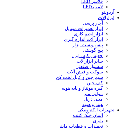
فلاشر LED
لامپ LED
آردوینو
ابزارآلات
آچار پرسی
ابزار تعمیرات موبایل
ابزار لحیم کاری
ابزارآلات اندازه گیری
پنس و ست ابزار
پیچ گوشتی
جعبه و کیف ابزار
سایر ابزارآلات
سشوار صنعتی
سوکت و فیش آلات
سیم چین و کابل لخت کن
کف چین
گیره مونتاژ و پایه هویه
مولتی متر
مینی دریل
هیتر و هویه
تجهیزات الکترونیکی
المان خنک کننده
باتری
تجهیزات و قطعات ماینر