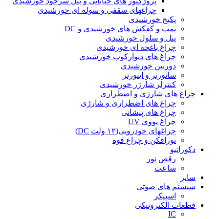
پروژکتور های خیابانی و پنل سرخود خورشیدی
چراغهای سقفی و سوله ای خورشیدی
پکیج خورشیدی
پمپ و کفکش های خورشیدی و DC
پنل و سلول خورشیدی
چراغ باغچه ای خورشیدی
چراغ های دیوارکوب خورشیدی
دوربین خورشیدی
سانورتر و اینورتر
کنترلر شارژر خورشیدی
چراغ های شارژی و اضطراری
چراغ های اضطراری و شارژی
چراغ های پیشانی
چراغ یووی UV
چراغهای خودرویی(۱۲ ولت DC)
نورافکن و چراغ قوه
دکوراتیو
رقص نور
ساعت
سایر
سیستم های صوتی
اسپیکر
قطعات الکترونیکی
IC