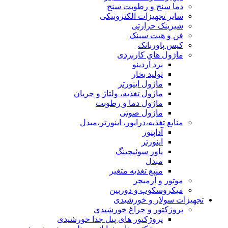
دما سنج و رطوبت سنج
سایر تجهیزات الکترونیکی
شیرینک حرارتی
فن و هیت سینک
کیس پاوربانک
ماژول های کاربردی
برد آردینو
تولید بخار
ماژول اینورتر
ماژول تغذیه، ولتاژ و جریان
ماژول دما و رطوبت
ماژول صوتی
منابع تغذیه،درایور، اینورتر،مبدل
آداپتور
اینورتر
پاور سوئیچینگ
مبدل
منبع تغذیه متغیر
موتور و آرمیچر
میکروسکوپ و دوربین
تجهیزات سولار و خورشیدی
پروژکتور و چراغ خورشیدی
پروژکتور های پنل جدا خورشیدی