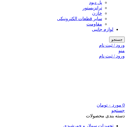
پل دیود
ترانزیستور
خازن
سایر قطعات الکترونیکی
مقاومت
لوازم جانبی
جستجو
ورود / ثبت نام
منو
ورود / ثبت نام
0
مورد
۰
تومان
جستجو
دسته بندی محصولات
تجهیزات سولار و خورشیدی