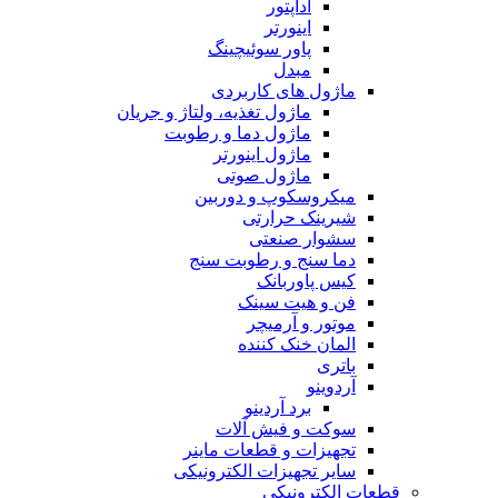
آداپتور
اینورتر
پاور سوئیچینگ
مبدل
ماژول های کاربردی
ماژول تغذیه، ولتاژ و جریان
ماژول دما و رطوبت
ماژول اینورتر
ماژول صوتی
میکروسکوپ و دوربین
شیرینک حرارتی
سشوار صنعتی
دما سنج و رطوبت سنج
کیس پاوربانک
فن و هیت سینک
موتور و آرمیچر
المان خنک کننده
باتری
آردوینو
برد آردینو
سوکت و فیش آلات
تجهیزات و قطعات ماینر
سایر تجهیزات الکترونیکی
قطعات الکترونیکی