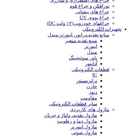
چراغ های اضطراری و شارژی
نورافکن و چراغ قوه
چراغ های پیشانی
چراغ یووی UV
چراغهای خودرویی(۱۲ ولت DC)
تجهیزات الکترونیکی
منابع تغذیه،درایور، اینورتر،مبدل
منبع تغذیه متغیر
اینورتر
مبدل
پاور سوئیچینگ
آداپتور
قطعات الکترونیکی
IC
ترانزیستور
خازن
دیود
مقاومت
سایر قطعات الکترونیکی
ماژول های کاربردی
ماژول تغذیه، ولتاژ و جریان
ماژول دما و رطوبت
ماژول اینورتر
ماژول صوتی