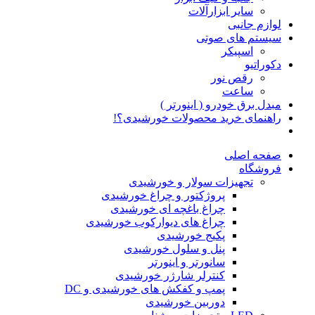
سایر ابزارآلات
لوازم جانبی
سیستم های صوتی
اسپیکر
دکوراتیو
رقص نور
ساعت
مبدل برق خودرو ( اینورتر )
راهنمای خرید محصولات خورشیدی؟!
صفحه اصلی
فروشگاه
تجهیزات سولار و خورشیدی
پروژکتور و چراغ خورشیدی
چراغ باغچه ای خورشیدی
چراغ های دیوارکوب خورشیدی
پکیج خورشیدی
پنل و سلول خورشیدی
سانورتر و اینورتر
کنترلر شارژر خورشیدی
پمپ و کفکش های خورشیدی و DC
دوربین خورشیدی