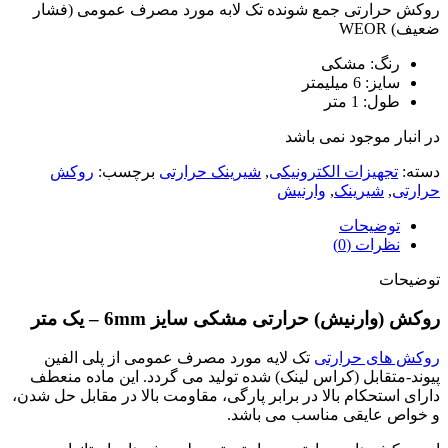
روکش حرارتی جمع شونده تک لابه مورد مصرف عمومی (فشار
ضعیف) WEOR
رنگ: مشکی
سایز: 6 میلیمتر
طول: 1 متر
در انبار موجود نمی باشد
دسته:
تجهیزات الکترونیکی
,
شیرینک حرارتی
برچسب:
روکش
حرارتی
,
شیرینک
,
وارنیش
توضیحات
نظرات (0)
توضیحات
روکش (وارنیش) حرارتی مشکی سایز 6mm – یک متر
روکش های حرارتی
تک لایه مورد مصرف عمومی از پلی الفین
پیوند-متقابل (کراس لینک) شده تولید می گردد. این ماده منعطف
دارای استحکام بالا در برابر پارگی، مقاومت بالا در مقابل حل شدن،
و خواص عایقی مناسب می باشد.