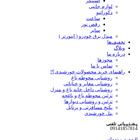
اسپیکر
لوازم جانبی
دکوراتیو
ساعت
رقص نور
سایر
مبدل برق خودرو ( اینورتر )
تخفیف‌ها
وبلاگ
درباره ما
مجوزها
تماس با ما
راهنمای خرید محصولات خورشیدی؟!
روشنایی محوطه باغ
روشنایی معابر و خیابانی
روشنایی داخل خانه باغ و منزل
تزئین محوطه باغ و باغچه
تزئین و روشنایی دیوارها
پکیج مسافرتی و پرتابل
پنل خورشیدی
پـشـتـیـبانی تلفنی
09141857814
0
مورد
۰
تومان