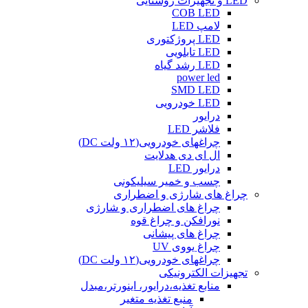
LED و تجهیزات روشنایی
COB LED
لامپ LED
LED پروژکتوری
LED تابلویی
LED رشد گیاه
power led
SMD LED
LED خودرویی
درایور
فلاشر LED
چراغهای خودرویی(۱۲ ولت DC)
ال ای دی هدلایت
درایور LED
چسب و خمیر سیلیکونی
چراغ های شارژی و اضطراری
چراغ های اضطراری و شارژی
نورافکن و چراغ قوه
چراغ های پیشانی
چراغ یووی UV
چراغهای خودرویی(۱۲ ولت DC)
تجهیزات الکترونیکی
منابع تغذیه،درایور، اینورتر،مبدل
منبع تغذیه متغیر