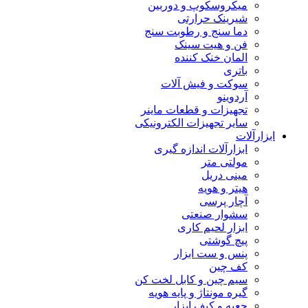
میکروسکوپ و دوربین
شیرینک حرارتی
دما سنج و رطوبت سنج
فن و هیت سینک
المان خنک کننده
باتری
سوکت و فیش آلات
آردوینو
تجهیزات و قطعات ماینر
سایر تجهیزات الکترونیکی
ابزارآلات
ابزارآلات اندازه گیری
مولتی متر
مینی دریل
هیتر و هویه
آچار پرسی
سشوار صنعتی
ابزار لحیم کاری
پیچ گوشتی
پنس و ست ابزار
کف چین
سیم چین و کابل لخت کن
گیره مونتاژ و پایه هویه
جعبه و کیف ابزار