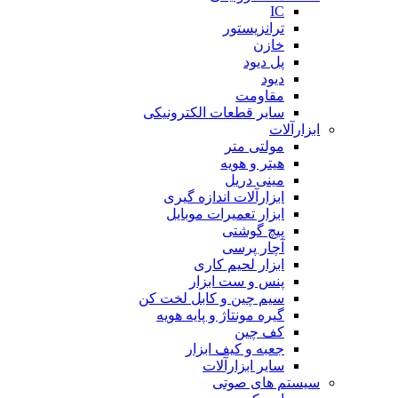
IC
ترانزیستور
خازن
پل دیود
دیود
مقاومت
سایر قطعات الکترونیکی
ابزارآلات
مولتی متر
هیتر و هویه
مینی دریل
ابزارآلات اندازه گیری
ابزار تعمیرات موبایل
پیچ گوشتی
آچار پرسی
ابزار لحیم کاری
پنس و ست ابزار
سیم چین و کابل لخت کن
گیره مونتاژ و پایه هویه
کف چین
جعبه و کیف ابزار
سایر ابزارآلات
سیستم های صوتی