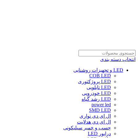
انتخاب دسته بندی
LED و تجهیزات روشنایی
COB LED
LED پروژکتوری
LED تابلویی
LED خودرویی
LED رشد گیاه
power led
SMD LED
ال ای دی نواری
ال ای دی هدلایت
چسب و خمیر سیلیکونی
درایور LED