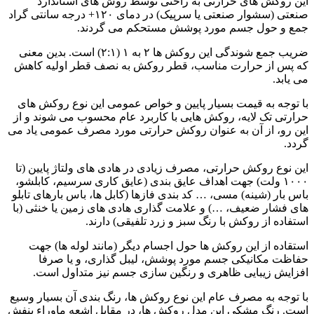
این روکش های حرارتی به راحتی توسط روش های استاندارد
صنعتی (سشوار صنعتی یا سرپیک) در دمای ۱۲۰+ درجه سانتی گراد
جمع و حول جسم مورد پوشش مستحکم می گردند.
ضریب جمع شوندگی این روکش ها ۲ به ۱ (۲:۱) است. بدین معنی
که پس از حرارت مناسب، قطر روکش به نصف قطر اولیه کاهش
می یابد.
با توجه به قیمت بسیار پایین و خواص عمومی این نوع روکش های
حرارتی تک لایه، روکش هایی با کاربرد عام محسوب می شوند و از
این رو، از آن به عنوان روکش حرارتی مورد مصرف عمومی یاد می
گردد.
این نوع روکش حرارتی، مصرف زیادی در هادی های ولتاژ پایین (تا
۱۰۰۰ ولت) جهت اهداف عایق بندی (عایق کاری سرسیم، کابلشو،
باس بار (شینه) مسی، … کد بندی فازها (کابل ها، باس بارهای تابلو
های فشار ضعیف، …) و علامت گذاری هادی های زمین یا خنثی (با
استفاده از روکش با رنگ سبز و زرد تلفیقی) دارند.
استقاده از این روکش ها حول اجسام دیگر (مانند لوله ها) جهت
حفاظت مکانیکی جسم مورد پوشش، لیبل گذاری، و یا صرفا
افزایش زیبایی ظاهری و رنگین سازی جسم نیز متداول است.
با توجه به مصرف عام این نوع روکش ها، رنگ بندی آن بسیار وسیع
است. رنگ مشکی این مدل روکش ها، در مقابل اشعه ماوراء بنفش