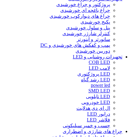
پروژکتور و چراغ خورشیدی
چراغ باغچه ای خورشیدی
چراغ های دیوارکوب خورشیدی
پکیج خورشیدی
پنل و سلول خورشیدی
کنترلر شارژر خورشیدی
سانورتر و اینورتر
پمپ و کفکش های خورشیدی و DC
دوربین خورشیدی
تجهیزات روشنایی و LED
COB LED
لامپ LED
LED پروژکتوری
LED رشد گیاه
power led
SMD LED
LED تابلویی
LED خودرویی
ال ای دی هدلایت
درایور LED
فلاشر LED
چسب و خمیر سیلیکونی
چراغ های شارژی و اضطراری