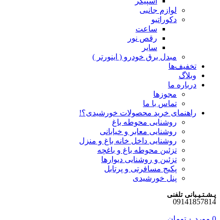
اسپیکر
لوازم جانبی
دکوراتیو
ساعت
رقص نور
سایر
مبدل برق خودرو ( اینورتر )
تخفیف‌ها
وبلاگ
درباره ما
مجوزها
تماس با ما
راهنمای خرید محصولات خورشیدی؟!
روشنایی محوطه باغ
روشنایی معابر و خیابانی
روشنایی داخل خانه باغ و منزل
تزئین محوطه باغ و باغچه
تزئین و روشنایی دیوارها
پکیج مسافرتی و پرتابل
پنل خورشیدی
پـشـتـیـبانی تلفنی
09141857814
0
مورد
۰
تومان