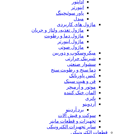
آداپتور
اینورتر
پاور سوئیچینگ
مبدل
ماژول های کاربردی
ماژول تغذیه، ولتاژ و جریان
ماژول دما و رطوبت
ماژول اینورتر
ماژول صوتی
میکروسکوپ و دوربین
شیرینک حرارتی
سشوار صنعتی
دما سنج و رطوبت سنج
کیس پاوربانک
فن و هیت سینک
موتور و آرمیچر
المان خنک کننده
باتری
آردوینو
برد آردینو
سوکت و فیش آلات
تجهیزات و قطعات ماینر
سایر تجهیزات الکترونیکی
قطعات الکترونیکی