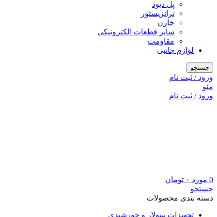
پل دیود
ترانزیستور
خازن
سایر قطعات الکترونیکی
مقاومت
لوازم جانبی
جستجو
ورود / ثبت نام
منو
ورود / ثبت نام
0
مورد
۰
تومان
جستجو
دسته بندی محصولات
تجهیزات سولار و خورشیدی