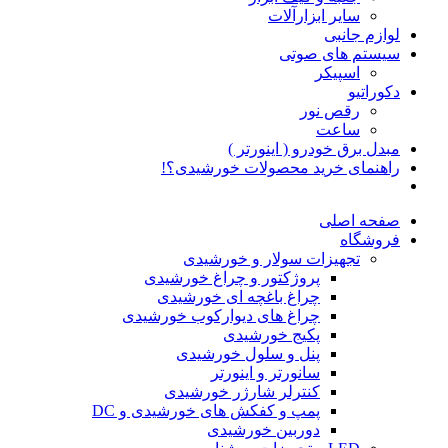
سایر ابزارآلات
لوازم جانبی
سیستم های صوتی
اسپیکر
دکوراتیو
رقص نور
ساعت
مبدل برق خودرو ( اینورتر )
راهنمای خرید محصولات خورشیدی؟!
صفحه اصلی
فروشگاه
تجهیزات سولار و خورشیدی
پروژکتور و چراغ خورشیدی
چراغ باغچه ای خورشیدی
چراغ های دیوارکوب خورشیدی
پکیج خورشیدی
پنل و سلول خورشیدی
سانورتر و اینورتر
کنترلر شارژر خورشیدی
پمپ و کفکش های خورشیدی و DC
دوربین خورشیدی