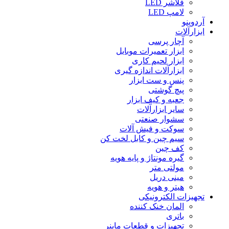
فلاشر LED
لامپ LED
آردوینو
ابزارآلات
آچار پرسی
ابزار تعمیرات موبایل
ابزار لحیم کاری
ابزارآلات اندازه گیری
پنس و ست ابزار
پیچ گوشتی
جعبه و کیف ابزار
سایر ابزارآلات
سشوار صنعتی
سوکت و فیش آلات
سیم چین و کابل لخت کن
کف چین
گیره مونتاژ و پایه هویه
مولتی متر
مینی دریل
هیتر و هویه
تجهیزات الکترونیکی
المان خنک کننده
باتری
تجهیزات و قطعات ماینر