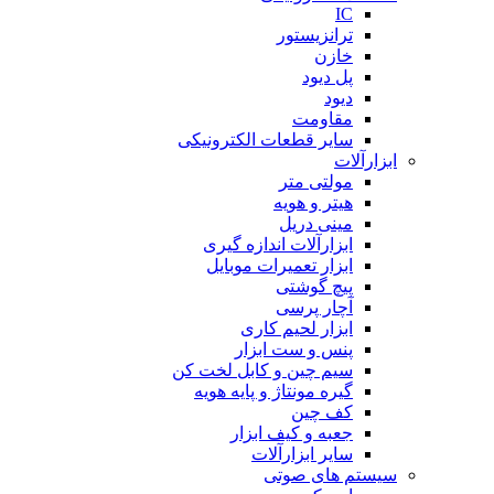
IC
ترانزیستور
خازن
پل دیود
دیود
مقاومت
سایر قطعات الکترونیکی
ابزارآلات
مولتی متر
هیتر و هویه
مینی دریل
ابزارآلات اندازه گیری
ابزار تعمیرات موبایل
پیچ گوشتی
آچار پرسی
ابزار لحیم کاری
پنس و ست ابزار
سیم چین و کابل لخت کن
گیره مونتاژ و پایه هویه
کف چین
جعبه و کیف ابزار
سایر ابزارآلات
سیستم های صوتی