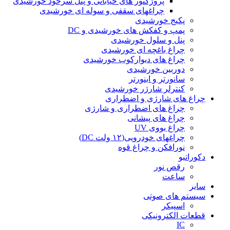
پروژکتور های خیابانی و پنل سرخود خورشیدی
چراغهای سقفی و سوله ای خورشیدی
پکیج خورشیدی
پمپ و کفکش های خورشیدی و DC
پنل و سلول خورشیدی
چراغ باغچه ای خورشیدی
چراغ های دیوارکوب خورشیدی
دوربین خورشیدی
سانورتر و اینورتر
کنترلر شارژر خورشیدی
چراغ های شارژی و اضطراری
چراغ های اضطراری و شارژی
چراغ های پیشانی
چراغ یووی UV
چراغهای خودرویی(۱۲ ولت DC)
نورافکن و چراغ قوه
دکوراتیو
رقص نور
ساعت
سایر
سیستم های صوتی
اسپیکر
قطعات الکترونیکی
IC