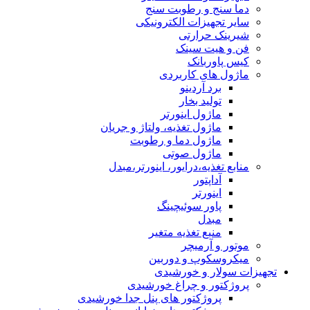
دما سنج و رطوبت سنج
سایر تجهیزات الکترونیکی
شیرینک حرارتی
فن و هیت سینک
کیس پاوربانک
ماژول های کاربردی
برد آردینو
تولید بخار
ماژول اینورتر
ماژول تغذیه، ولتاژ و جریان
ماژول دما و رطوبت
ماژول صوتی
منابع تغذیه،درایور، اینورتر،مبدل
آداپتور
اینورتر
پاور سوئیچینگ
مبدل
منبع تغذیه متغیر
موتور و آرمیچر
میکروسکوپ و دوربین
تجهیزات سولار و خورشیدی
پروژکتور و چراغ خورشیدی
پروژکتور های پنل جدا خورشیدی