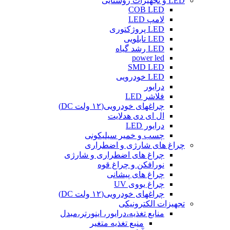
LED و تجهیزات روشنایی
COB LED
لامپ LED
LED پروژکتوری
LED تابلویی
LED رشد گیاه
power led
SMD LED
LED خودرویی
درایور
فلاشر LED
چراغهای خودرویی(۱۲ ولت DC)
ال ای دی هدلایت
درایور LED
چسب و خمیر سیلیکونی
چراغ های شارژی و اضطراری
چراغ های اضطراری و شارژی
نورافکن و چراغ قوه
چراغ های پیشانی
چراغ یووی UV
چراغهای خودرویی(۱۲ ولت DC)
تجهیزات الکترونیکی
منابع تغذیه،درایور، اینورتر،مبدل
منبع تغذیه متغیر