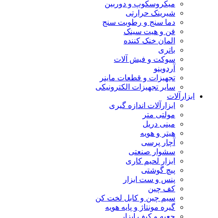
میکروسکوپ و دوربین
شیرینک حرارتی
دما سنج و رطوبت سنج
فن و هیت سینک
المان خنک کننده
باتری
سوکت و فیش آلات
آردوینو
تجهیزات و قطعات ماینر
سایر تجهیزات الکترونیکی
ابزارآلات
ابزارآلات اندازه گیری
مولتی متر
مینی دریل
هیتر و هویه
آچار پرسی
سشوار صنعتی
ابزار لحیم کاری
پیچ گوشتی
پنس و ست ابزار
کف چین
سیم چین و کابل لخت کن
گیره مونتاژ و پایه هویه
جعبه و کیف ابزار