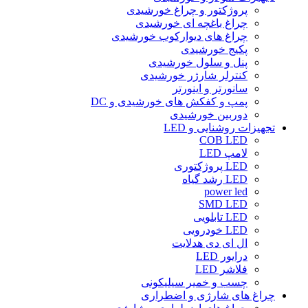
پروژکتور و چراغ خورشیدی
چراغ باغچه ای خورشیدی
چراغ های دیوارکوب خورشیدی
پکیج خورشیدی
پنل و سلول خورشیدی
کنترلر شارژر خورشیدی
سانورتر و اینورتر
پمپ و کفکش های خورشیدی و DC
دوربین خورشیدی
تجهیزات روشنایی و LED
COB LED
لامپ LED
LED پروژکتوری
LED رشد گیاه
power led
SMD LED
LED تابلویی
LED خودرویی
ال ای دی هدلایت
درایور LED
فلاشر LED
چسب و خمیر سیلیکونی
چراغ های شارژی و اضطراری