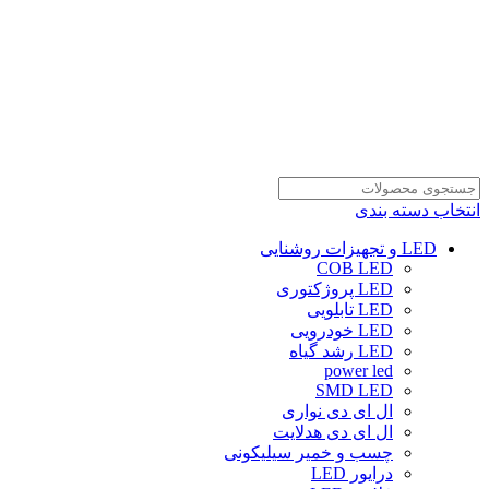
انتخاب دسته بندی
LED و تجهیزات روشنایی
COB LED
LED پروژکتوری
LED تابلویی
LED خودرویی
LED رشد گیاه
power led
SMD LED
ال ای دی نواری
ال ای دی هدلایت
چسب و خمیر سیلیکونی
درایور LED