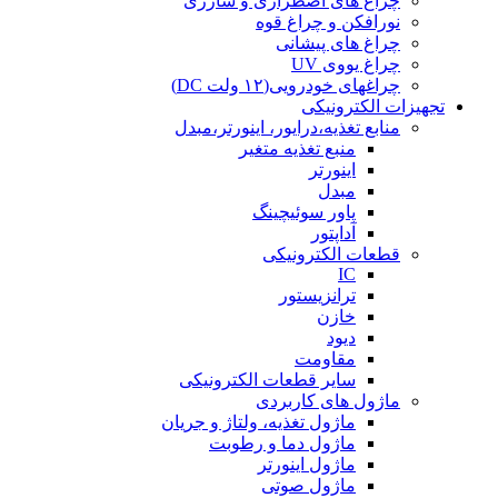
چراغ های اضطراری و شارژی
نورافکن و چراغ قوه
چراغ های پیشانی
چراغ یووی UV
چراغهای خودرویی(۱۲ ولت DC)
تجهیزات الکترونیکی
منابع تغذیه،درایور، اینورتر،مبدل
منبع تغذیه متغیر
اینورتر
مبدل
پاور سوئیچینگ
آداپتور
قطعات الکترونیکی
IC
ترانزیستور
خازن
دیود
مقاومت
سایر قطعات الکترونیکی
ماژول های کاربردی
ماژول تغذیه، ولتاژ و جریان
ماژول دما و رطوبت
ماژول اینورتر
ماژول صوتی