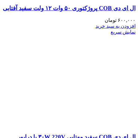
ال ای دی COB پروژکتوری ۵۰ وات ۱۲ ولت سفید آفتابی
۶۰۰,۰۰۰
تومان
افزودن به سبد خرید
نمایش سریع
ال ای دی COB سفید مهتابی ۳۰W 220V با درایور