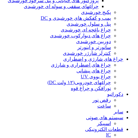
پروژکتور های خیابانی و پنل سرخود خورشیدی
چراغهای سقفی و سوله ای خورشیدی
پکیج خورشیدی
پمپ و کفکش های خورشیدی و DC
پنل و سلول خورشیدی
چراغ باغچه ای خورشیدی
چراغ های دیوارکوب خورشیدی
دوربین خورشیدی
سانورتر و اینورتر
کنترلر شارژر خورشیدی
چراغ های شارژی و اضطراری
چراغ های اضطراری و شارژی
چراغ های پیشانی
چراغ یووی UV
چراغهای خودرویی(۱۲ ولت DC)
نورافکن و چراغ قوه
دکوراتیو
رقص نور
ساعت
سایر
سیستم های صوتی
اسپیکر
قطعات الکترونیکی
IC