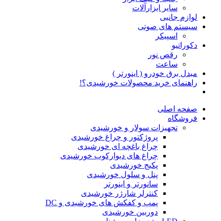
سایر ابزارآلات
لوازم جانبی
سیستم های صوتی
اسپیکر
دکوراتیو
رقص نور
ساعت
مبدل برق خودرو ( اینورتر )
راهنمای خرید محصولات خورشیدی؟!
صفحه اصلی
فروشگاه
تجهیزات سولار و خورشیدی
پروژکتور و چراغ خورشیدی
چراغ باغچه ای خورشیدی
چراغ های دیوارکوب خورشیدی
پکیج خورشیدی
پنل و سلول خورشیدی
سانورتر و اینورتر
کنترلر شارژر خورشیدی
پمپ و کفکش های خورشیدی و DC
دوربین خورشیدی