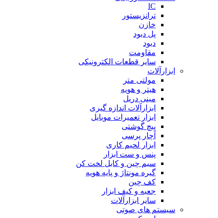
IC
ترانزیستور
خازن
پل دیود
دیود
مقاومت
سایر قطعات الکترونیکی
ابزارآلات
مولتی متر
هیتر و هویه
مینی دریل
ابزارآلات اندازه گیری
ابزار تعمیرات موبایل
پیچ گوشتی
آچار پرسی
ابزار لحیم کاری
پنس و ست ابزار
سیم چین و کابل لخت کن
گیره مونتاژ و پایه هویه
کف چین
جعبه و کیف ابزار
سایر ابزارآلات
سیستم های صوتی