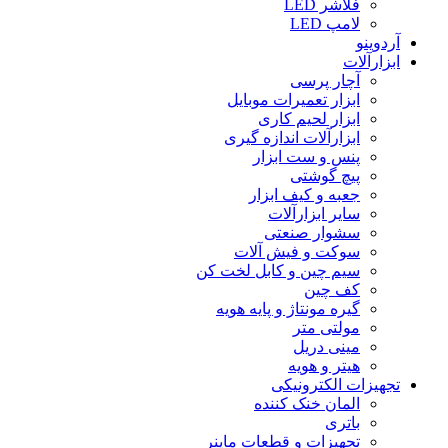
فلاشر LED
لامپ LED
آردوینو
ابزارآلات
آچار پرسی
ابزار تعمیرات موبایل
ابزار لحیم کاری
ابزارآلات اندازه گیری
پنس و ست ابزار
پیچ گوشتی
جعبه و کیف ابزار
سایر ابزارآلات
سشوار صنعتی
سوکت و فیش آلات
سیم چین و کابل لخت کن
کف چین
گیره مونتاژ و پایه هویه
مولتی متر
مینی دریل
هیتر و هویه
تجهیزات الکترونیکی
المان خنک کننده
باتری
تجهیزات و قطعات ماینر