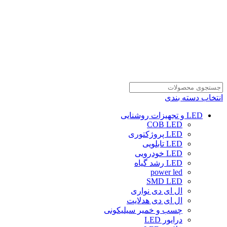
انتخاب دسته بندی
LED و تجهیزات روشنایی
COB LED
LED پروژکتوری
LED تابلویی
LED خودرویی
LED رشد گیاه
power led
SMD LED
ال ای دی نواری
ال ای دی هدلایت
چسب و خمیر سیلیکونی
درایور LED