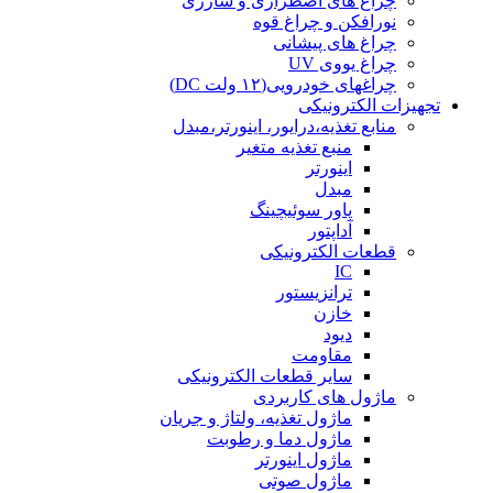
چراغ های اضطراری و شارژی
نورافکن و چراغ قوه
چراغ های پیشانی
چراغ یووی UV
چراغهای خودرویی(۱۲ ولت DC)
تجهیزات الکترونیکی
منابع تغذیه،درایور، اینورتر،مبدل
منبع تغذیه متغیر
اینورتر
مبدل
پاور سوئیچینگ
آداپتور
قطعات الکترونیکی
IC
ترانزیستور
خازن
دیود
مقاومت
سایر قطعات الکترونیکی
ماژول های کاربردی
ماژول تغذیه، ولتاژ و جریان
ماژول دما و رطوبت
ماژول اینورتر
ماژول صوتی