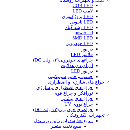
LED و تجهیزات روشنایی
COB LED
لامپ LED
LED پروژکتوری
LED تابلویی
LED رشد گیاه
power led
SMD LED
LED خودرویی
درایور
فلاشر LED
چراغهای خودرویی(۱۲ ولت DC)
ال ای دی هدلایت
درایور LED
چسب و خمیر سیلیکونی
چراغ های شارژی و اضطراری
چراغ های اضطراری و شارژی
نورافکن و چراغ قوه
چراغ های پیشانی
چراغ یووی UV
چراغهای خودرویی(۱۲ ولت DC)
تجهیزات الکترونیکی
منابع تغذیه،درایور، اینورتر،مبدل
منبع تغذیه متغیر