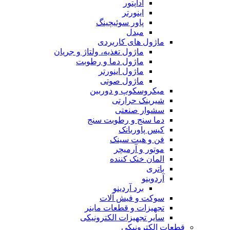
آداپتور
اینورتر
پاور سوئیچینگ
مبدل
ماژول های کاربردی
ماژول تغذیه، ولتاژ و جریان
ماژول دما و رطوبت
ماژول اینورتر
ماژول صوتی
میکروسکوپ و دوربین
شیرینک حرارتی
سشوار صنعتی
دما سنج و رطوبت سنج
کیس پاوربانک
فن و هیت سینک
موتور و آرمیچر
المان خنک کننده
باتری
آردوینو
برد آردینو
سوکت و فیش آلات
تجهیزات و قطعات ماینر
سایر تجهیزات الکترونیکی
قطعات الکترونیکی