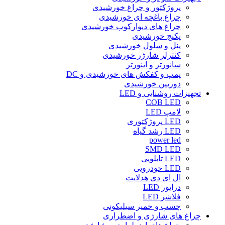
پروژکتور و چراغ خورشیدی
چراغ باغچه ای خورشیدی
چراغ های دیوارکوب خورشیدی
پکیج خورشیدی
پنل و سلول خورشیدی
کنترلر شارژر خورشیدی
سانورتر و اینورتر
پمپ و کفکش های خورشیدی و DC
دوربین خورشیدی
تجهیزات روشنایی و LED
COB LED
لامپ LED
LED پروژکتوری
LED رشد گیاه
power led
SMD LED
LED تابلویی
LED خودرویی
ال ای دی هدلایت
درایور LED
فلاشر LED
چسب و خمیر سیلیکونی
چراغ های شارژی و اضطراری