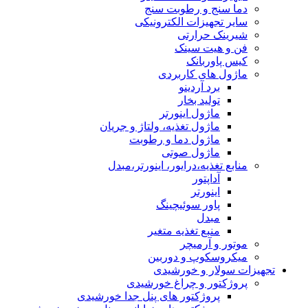
دما سنج و رطوبت سنج
سایر تجهیزات الکترونیکی
شیرینک حرارتی
فن و هیت سینک
کیس پاوربانک
ماژول های کاربردی
برد آردینو
تولید بخار
ماژول اینورتر
ماژول تغذیه، ولتاژ و جریان
ماژول دما و رطوبت
ماژول صوتی
منابع تغذیه،درایور، اینورتر،مبدل
آداپتور
اینورتر
پاور سوئیچینگ
مبدل
منبع تغذیه متغیر
موتور و آرمیچر
میکروسکوپ و دوربین
تجهیزات سولار و خورشیدی
پروژکتور و چراغ خورشیدی
پروژکتور های پنل جدا خورشیدی