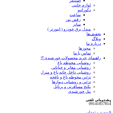
اسپیکر
لوازم جانبی
دکوراتیو
ساعت
رقص نور
سایر
مبدل برق خودرو ( اینورتر )
تخفیف‌ها
وبلاگ
درباره ما
مجوزها
تماس با ما
راهنمای خرید محصولات خورشیدی؟!
روشنایی محوطه باغ
روشنایی معابر و خیابانی
روشنایی داخل خانه باغ و منزل
تزئین محوطه باغ و باغچه
تزئین و روشنایی دیوارها
پکیج مسافرتی و پرتابل
پنل خورشیدی
پـشـتـیـبانی تلفنی
09141857814
0
مورد
۰
تومان