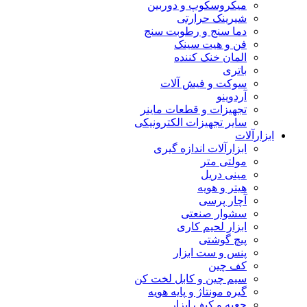
میکروسکوپ و دوربین
شیرینک حرارتی
دما سنج و رطوبت سنج
فن و هیت سینک
المان خنک کننده
باتری
سوکت و فیش آلات
آردوینو
تجهیزات و قطعات ماینر
سایر تجهیزات الکترونیکی
ابزارآلات
ابزارآلات اندازه گیری
مولتی متر
مینی دریل
هیتر و هویه
آچار پرسی
سشوار صنعتی
ابزار لحیم کاری
پیچ گوشتی
پنس و ست ابزار
کف چین
سیم چین و کابل لخت کن
گیره مونتاژ و پایه هویه
جعبه و کیف ابزار