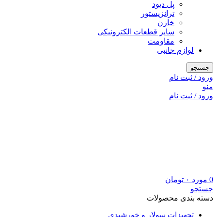
پل دیود
ترانزیستور
خازن
سایر قطعات الکترونیکی
مقاومت
لوازم جانبی
جستجو
ورود / ثبت نام
منو
ورود / ثبت نام
0
مورد
۰
تومان
جستجو
دسته بندی محصولات
تجهیزات سولار و خورشیدی