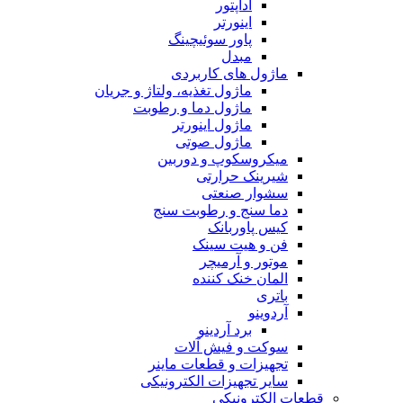
آداپتور
اینورتر
پاور سوئیچینگ
مبدل
ماژول های کاربردی
ماژول تغذیه، ولتاژ و جریان
ماژول دما و رطوبت
ماژول اینورتر
ماژول صوتی
میکروسکوپ و دوربین
شیرینک حرارتی
سشوار صنعتی
دما سنج و رطوبت سنج
کیس پاوربانک
فن و هیت سینک
موتور و آرمیچر
المان خنک کننده
باتری
آردوینو
برد آردینو
سوکت و فیش آلات
تجهیزات و قطعات ماینر
سایر تجهیزات الکترونیکی
قطعات الکترونیکی