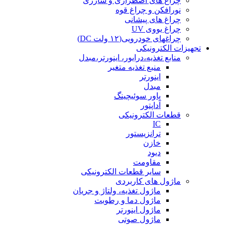
چراغ های اضطراری و شارژی
نورافکن و چراغ قوه
چراغ های پیشانی
چراغ یووی UV
چراغهای خودرویی(۱۲ ولت DC)
تجهیزات الکترونیکی
منابع تغذیه،درایور، اینورتر،مبدل
منبع تغذیه متغیر
اینورتر
مبدل
پاور سوئیچینگ
آداپتور
قطعات الکترونیکی
IC
ترانزیستور
خازن
دیود
مقاومت
سایر قطعات الکترونیکی
ماژول های کاربردی
ماژول تغذیه، ولتاژ و جریان
ماژول دما و رطوبت
ماژول اینورتر
ماژول صوتی