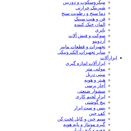
میکروسکوپ و دوربین
شیرینک حرارتی
دما سنج و رطوبت سنج
فن و هیت سینک
المان خنک کننده
باتری
سوکت و فیش آلات
آردوینو
تجهیزات و قطعات ماینر
سایر تجهیزات الکترونیکی
ابزارآلات
ابزارآلات اندازه گیری
مولتی متر
مینی دریل
هیتر و هویه
آچار پرسی
سشوار صنعتی
ابزار لحیم کاری
پیچ گوشتی
پنس و ست ابزار
کف چین
سیم چین و کابل لخت کن
گیره مونتاژ و پایه هویه
جعبه و کیف ابزار