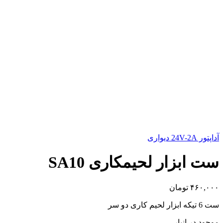
آداپتور 24V-2A دیواری
ست ابزار لحیمکاری SA10
۴۶۰,۰۰۰
تومان
ست 6 تیکه ابزار لحیم کاری دو سر
موجود در انبار