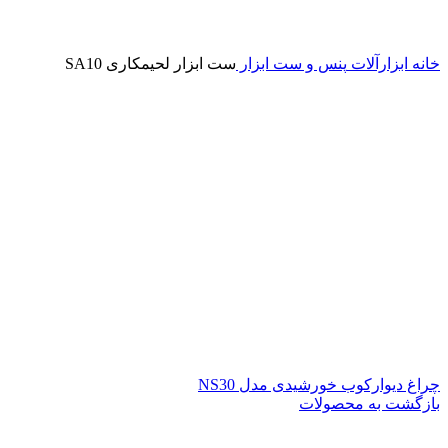
خانه
ابزارآلات
پنس و ست ابزار
ست ابزار لحیمکاری SA10
چراغ دیوارکوب خورشیدی مدل NS30
بازگشت به محصولات