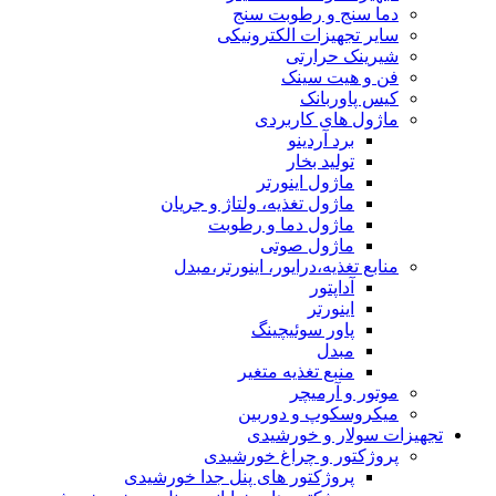
دما سنج و رطوبت سنج
سایر تجهیزات الکترونیکی
شیرینک حرارتی
فن و هیت سینک
کیس پاوربانک
ماژول های کاربردی
برد آردینو
تولید بخار
ماژول اینورتر
ماژول تغذیه، ولتاژ و جریان
ماژول دما و رطوبت
ماژول صوتی
منابع تغذیه،درایور، اینورتر،مبدل
آداپتور
اینورتر
پاور سوئیچینگ
مبدل
منبع تغذیه متغیر
موتور و آرمیچر
میکروسکوپ و دوربین
تجهیزات سولار و خورشیدی
پروژکتور و چراغ خورشیدی
پروژکتور های پنل جدا خورشیدی