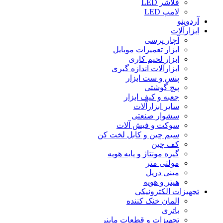
فلاشر LED
لامپ LED
آردوینو
ابزارآلات
آچار پرسی
ابزار تعمیرات موبایل
ابزار لحیم کاری
ابزارآلات اندازه گیری
پنس و ست ابزار
پیچ گوشتی
جعبه و کیف ابزار
سایر ابزارآلات
سشوار صنعتی
سوکت و فیش آلات
سیم چین و کابل لخت کن
کف چین
گیره مونتاژ و پایه هویه
مولتی متر
مینی دریل
هیتر و هویه
تجهیزات الکترونیکی
المان خنک کننده
باتری
تجهیزات و قطعات ماینر