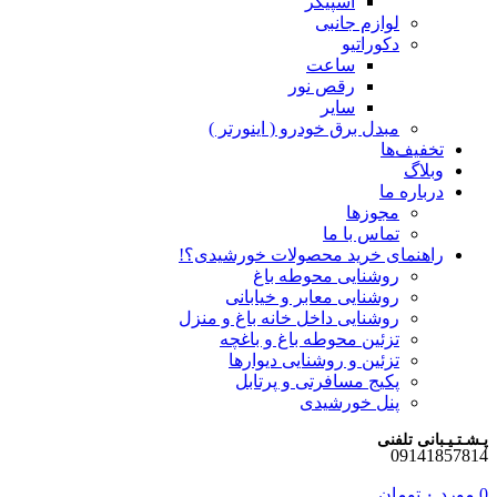
اسپیکر
لوازم جانبی
دکوراتیو
ساعت
رقص نور
سایر
مبدل برق خودرو ( اینورتر )
تخفیف‌ها
وبلاگ
درباره ما
مجوزها
تماس با ما
راهنمای خرید محصولات خورشیدی؟!
روشنایی محوطه باغ
روشنایی معابر و خیابانی
روشنایی داخل خانه باغ و منزل
تزئین محوطه باغ و باغچه
تزئین و روشنایی دیوارها
پکیج مسافرتی و پرتابل
پنل خورشیدی
پـشـتـیـبانی تلفنی
09141857814
0
مورد
۰
تومان