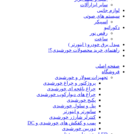
سایر ابزارآلات
لوازم جانبی
سیستم های صوتی
اسپیکر
دکوراتیو
رقص نور
ساعت
مبدل برق خودرو ( اینورتر )
راهنمای خرید محصولات خورشیدی؟!
صفحه اصلی
فروشگاه
تجهیزات سولار و خورشیدی
پروژکتور و چراغ خورشیدی
چراغ باغچه ای خورشیدی
چراغ های دیوارکوب خورشیدی
پکیج خورشیدی
پنل و سلول خورشیدی
سانورتر و اینورتر
کنترلر شارژر خورشیدی
پمپ و کفکش های خورشیدی و DC
دوربین خورشیدی