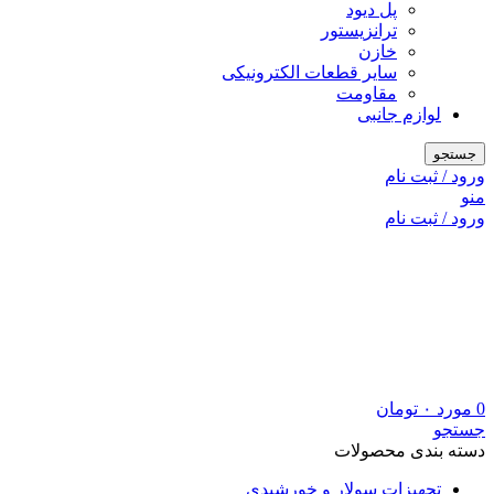
پل دیود
ترانزیستور
خازن
سایر قطعات الکترونیکی
مقاومت
لوازم جانبی
جستجو
ورود / ثبت نام
منو
ورود / ثبت نام
0
مورد
۰
تومان
جستجو
دسته بندی محصولات
تجهیزات سولار و خورشیدی