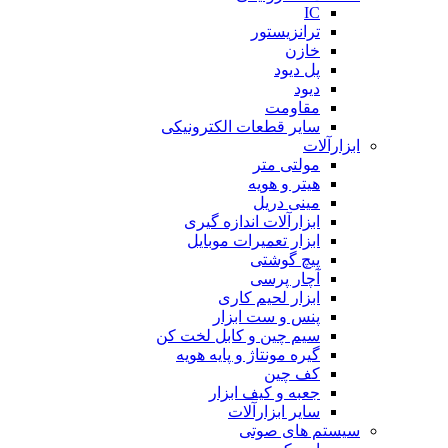
IC
ترانزیستور
خازن
پل دیود
دیود
مقاومت
سایر قطعات الکترونیکی
ابزارآلات
مولتی متر
هیتر و هویه
مینی دریل
ابزارآلات اندازه گیری
ابزار تعمیرات موبایل
پیچ گوشتی
آچار پرسی
ابزار لحیم کاری
پنس و ست ابزار
سیم چین و کابل لخت کن
گیره مونتاژ و پایه هویه
کف چین
جعبه و کیف ابزار
سایر ابزارآلات
سیستم های صوتی