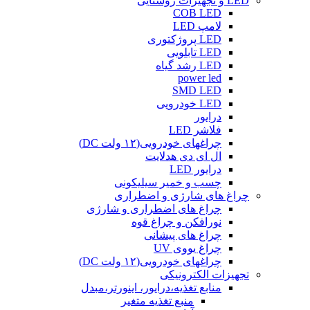
LED و تجهیزات روشنایی
COB LED
لامپ LED
LED پروژکتوری
LED تابلویی
LED رشد گیاه
power led
SMD LED
LED خودرویی
درایور
فلاشر LED
چراغهای خودرویی(۱۲ ولت DC)
ال ای دی هدلایت
درایور LED
چسب و خمیر سیلیکونی
چراغ های شارژی و اضطراری
چراغ های اضطراری و شارژی
نورافکن و چراغ قوه
چراغ های پیشانی
چراغ یووی UV
چراغهای خودرویی(۱۲ ولت DC)
تجهیزات الکترونیکی
منابع تغذیه،درایور، اینورتر،مبدل
منبع تغذیه متغیر