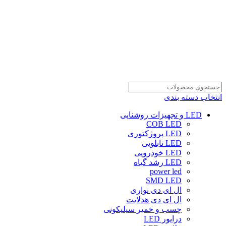
انتخاب دسته بندی
LED و تجهیزات روشنایی
COB LED
LED پروژکتوری
LED تابلویی
LED خودرویی
LED رشد گیاه
power led
SMD LED
ال ای دی نواری
ال ای دی هدلایت
چسب و خمیر سیلیکونی
درایور LED