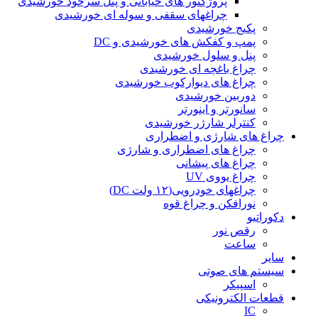
پروژکتور های خیابانی و پنل سرخود خورشیدی
چراغهای سقفی و سوله ای خورشیدی
پکیج خورشیدی
پمپ و کفکش های خورشیدی و DC
پنل و سلول خورشیدی
چراغ باغچه ای خورشیدی
چراغ های دیوارکوب خورشیدی
دوربین خورشیدی
سانورتر و اینورتر
کنترلر شارژر خورشیدی
چراغ های شارژی و اضطراری
چراغ های اضطراری و شارژی
چراغ های پیشانی
چراغ یووی UV
چراغهای خودرویی(۱۲ ولت DC)
نورافکن و چراغ قوه
دکوراتیو
رقص نور
ساعت
سایر
سیستم های صوتی
اسپیکر
قطعات الکترونیکی
IC