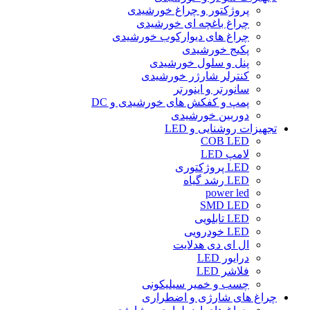
پروژکتور و چراغ خورشیدی
چراغ باغچه ای خورشیدی
چراغ های دیوارکوب خورشیدی
پکیج خورشیدی
پنل و سلول خورشیدی
کنترلر شارژر خورشیدی
سانورتر و اینورتر
پمپ و کفکش های خورشیدی و DC
دوربین خورشیدی
تجهیزات روشنایی و LED
COB LED
لامپ LED
LED پروژکتوری
LED رشد گیاه
power led
SMD LED
LED تابلویی
LED خودرویی
ال ای دی هدلایت
درایور LED
فلاشر LED
چسب و خمیر سیلیکونی
چراغ های شارژی و اضطراری