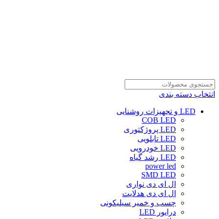
انتخاب دسته بندی
LED و تجهیزات روشنایی
COB LED
LED پروژکتوری
LED تابلویی
LED خودرویی
LED رشد گیاه
power led
SMD LED
ال ای دی نواری
ال ای دی هدلایت
چسب و خمیر سیلیکونی
درایور LED