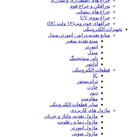
چراغ های اضطراری و شارژی
نورافکن و چراغ قوه
چراغ های پیشانی
چراغ یووی UV
چراغهای خودرویی(۱۲ ولت DC)
تجهیزات الکترونیکی
منابع تغذیه،درایور، اینورتر،مبدل
منبع تغذیه متغیر
اینورتر
مبدل
پاور سوئیچینگ
آداپتور
قطعات الکترونیکی
IC
ترانزیستور
خازن
دیود
مقاومت
سایر قطعات الکترونیکی
ماژول های کاربردی
ماژول تغذیه، ولتاژ و جریان
ماژول دما و رطوبت
ماژول اینورتر
ماژول صوتی