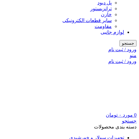
پل دیود
ترانزیستور
خازن
سایر قطعات الکترونیکی
مقاومت
لوازم جانبی
جستجو
ورود / ثبت نام
منو
ورود / ثبت نام
0
مورد
۰
تومان
جستجو
دسته بندی محصولات
تجهیزات سولار و خورشیدی