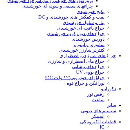
پروژکتور های خیابانی و پنل سرخود خورشیدی
چراغهای سقفی و سوله ای خورشیدی
پکیج خورشیدی
پمپ و کفکش های خورشیدی و DC
پنل و سلول خورشیدی
چراغ باغچه ای خورشیدی
چراغ های دیوارکوب خورشیدی
دوربین خورشیدی
سانورتر و اینورتر
کنترلر شارژر خورشیدی
چراغ های شارژی و اضطراری
چراغ های اضطراری و شارژی
چراغ های پیشانی
چراغ یووی UV
چراغهای خودرویی(۱۲ ولت DC)
نورافکن و چراغ قوه
دکوراتیو
رقص نور
ساعت
سایر
سیستم های صوتی
اسپیکر
قطعات الکترونیکی
IC