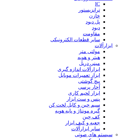
IC
ترانزیستور
خازن
پل دیود
دیود
مقاومت
سایر قطعات الکترونیکی
ابزارآلات
مولتی متر
هیتر و هویه
مینی دریل
ابزارآلات اندازه گیری
ابزار تعمیرات موبایل
پیچ گوشتی
آچار پرسی
ابزار لحیم کاری
پنس و ست ابزار
سیم چین و کابل لخت کن
گیره مونتاژ و پایه هویه
کف چین
جعبه و کیف ابزار
سایر ابزارآلات
سیستم های صوتی