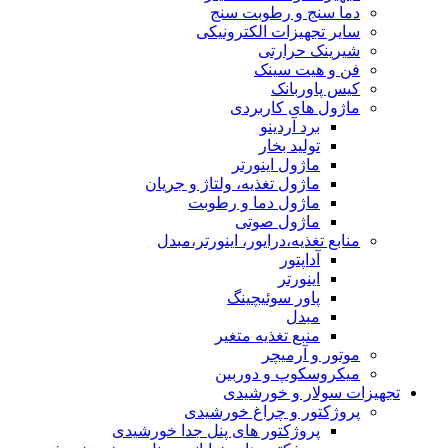
دما سنج و رطوبت سنج
سایر تجهیزات الکترونیکی
شیرینک حرارتی
فن و هیت سینک
کیس پاوربانک
ماژول های کاربردی
برد آردینو
تولید بخار
ماژول اینورتر
ماژول تغذیه، ولتاژ و جریان
ماژول دما و رطوبت
ماژول صوتی
منابع تغذیه،درایور، اینورتر،مبدل
آداپتور
اینورتر
پاور سوئیچینگ
مبدل
منبع تغذیه متغیر
موتور و آرمیچر
میکروسکوپ و دوربین
تجهیزات سولار و خورشیدی
پروژکتور و چراغ خورشیدی
پروژکتور های پنل جدا خورشیدی