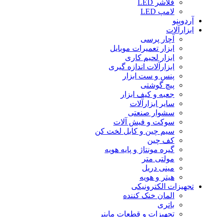
فلاشر LED
لامپ LED
آردوینو
ابزارآلات
آچار پرسی
ابزار تعمیرات موبایل
ابزار لحیم کاری
ابزارآلات اندازه گیری
پنس و ست ابزار
پیچ گوشتی
جعبه و کیف ابزار
سایر ابزارآلات
سشوار صنعتی
سوکت و فیش آلات
سیم چین و کابل لخت کن
کف چین
گیره مونتاژ و پایه هویه
مولتی متر
مینی دریل
هیتر و هویه
تجهیزات الکترونیکی
المان خنک کننده
باتری
تجهیزات و قطعات ماینر