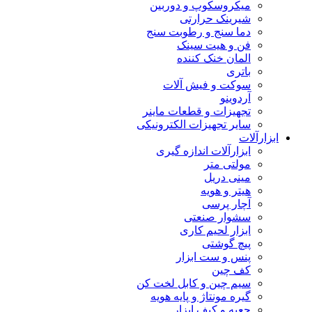
میکروسکوپ و دوربین
شیرینک حرارتی
دما سنج و رطوبت سنج
فن و هیت سینک
المان خنک کننده
باتری
سوکت و فیش آلات
آردوینو
تجهیزات و قطعات ماینر
سایر تجهیزات الکترونیکی
ابزارآلات
ابزارآلات اندازه گیری
مولتی متر
مینی دریل
هیتر و هویه
آچار پرسی
سشوار صنعتی
ابزار لحیم کاری
پیچ گوشتی
پنس و ست ابزار
کف چین
سیم چین و کابل لخت کن
گیره مونتاژ و پایه هویه
جعبه و کیف ابزار