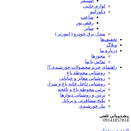
اسپیکر
لوازم جانبی
دکوراتیو
ساعت
رقص نور
سایر
مبدل برق خودرو ( اینورتر )
تخفیف‌ها
وبلاگ
درباره ما
مجوزها
تماس با ما
راهنمای خرید محصولات خورشیدی؟!
روشنایی محوطه باغ
روشنایی معابر و خیابانی
روشنایی داخل خانه باغ و منزل
تزئین محوطه باغ و باغچه
تزئین و روشنایی دیوارها
پکیج مسافرتی و پرتابل
پنل خورشیدی
پـشـتـیـبانی تلفنی
09141857814
0
مورد
۰
تومان