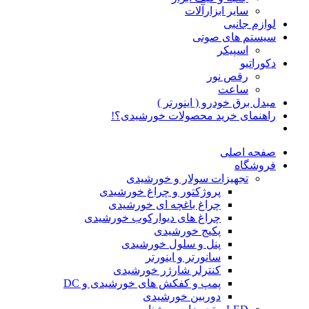
سایر ابزارآلات
لوازم جانبی
سیستم های صوتی
اسپیکر
دکوراتیو
رقص نور
ساعت
مبدل برق خودرو ( اینورتر )
راهنمای خرید محصولات خورشیدی؟!
صفحه اصلی
فروشگاه
تجهیزات سولار و خورشیدی
پروژکتور و چراغ خورشیدی
چراغ باغچه ای خورشیدی
چراغ های دیوارکوب خورشیدی
پکیج خورشیدی
پنل و سلول خورشیدی
سانورتر و اینورتر
کنترلر شارژر خورشیدی
پمپ و کفکش های خورشیدی و DC
دوربین خورشیدی