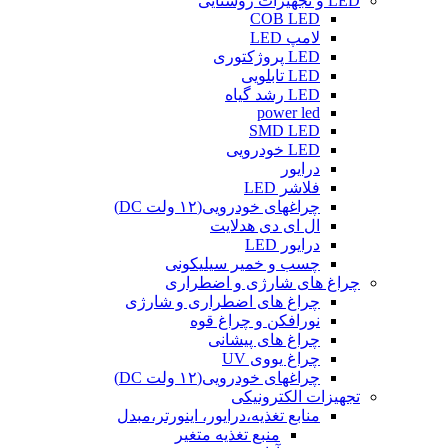
LED و تجهیزات روشنایی
COB LED
لامپ LED
LED پروژکتوری
LED تابلویی
LED رشد گیاه
power led
SMD LED
LED خودرویی
درایور
فلاشر LED
چراغهای خودرویی(۱۲ ولت DC)
ال ای دی هدلایت
درایور LED
چسب و خمیر سیلیکونی
چراغ های شارژی و اضطراری
چراغ های اضطراری و شارژی
نورافکن و چراغ قوه
چراغ های پیشانی
چراغ یووی UV
چراغهای خودرویی(۱۲ ولت DC)
تجهیزات الکترونیکی
منابع تغذیه،درایور، اینورتر،مبدل
منبع تغذیه متغیر