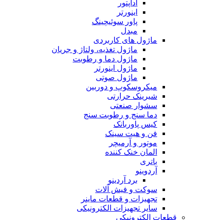
آداپتور
اینورتر
پاور سوئیچینگ
مبدل
ماژول های کاربردی
ماژول تغذیه، ولتاژ و جریان
ماژول دما و رطوبت
ماژول اینورتر
ماژول صوتی
میکروسکوپ و دوربین
شیرینک حرارتی
سشوار صنعتی
دما سنج و رطوبت سنج
کیس پاوربانک
فن و هیت سینک
موتور و آرمیچر
المان خنک کننده
باتری
آردوینو
برد آردینو
سوکت و فیش آلات
تجهیزات و قطعات ماینر
سایر تجهیزات الکترونیکی
قطعات الکترونیکی