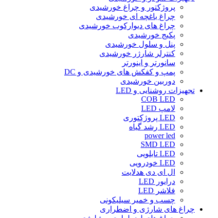
پروژکتور و چراغ خورشیدی
چراغ باغچه ای خورشیدی
چراغ های دیوارکوب خورشیدی
پکیج خورشیدی
پنل و سلول خورشیدی
کنترلر شارژر خورشیدی
سانورتر و اینورتر
پمپ و کفکش های خورشیدی و DC
دوربین خورشیدی
تجهیزات روشنایی و LED
COB LED
لامپ LED
LED پروژکتوری
LED رشد گیاه
power led
SMD LED
LED تابلویی
LED خودرویی
ال ای دی هدلایت
درایور LED
فلاشر LED
چسب و خمیر سیلیکونی
چراغ های شارژی و اضطراری