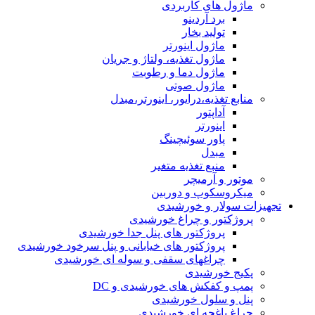
ماژول های کاربردی
برد آردینو
تولید بخار
ماژول اینورتر
ماژول تغذیه، ولتاژ و جریان
ماژول دما و رطوبت
ماژول صوتی
منابع تغذیه،درایور، اینورتر،مبدل
آداپتور
اینورتر
پاور سوئیچینگ
مبدل
منبع تغذیه متغیر
موتور و آرمیچر
میکروسکوپ و دوربین
تجهیزات سولار و خورشیدی
پروژکتور و چراغ خورشیدی
پروژکتور های پنل جدا خورشیدی
پروژکتور های خیابانی و پنل سرخود خورشیدی
چراغهای سقفی و سوله ای خورشیدی
پکیج خورشیدی
پمپ و کفکش های خورشیدی و DC
پنل و سلول خورشیدی
چراغ باغچه ای خورشیدی