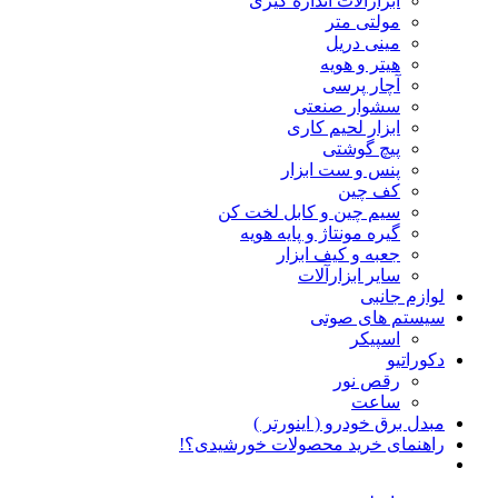
ابزارآلات اندازه گیری
مولتی متر
مینی دریل
هیتر و هویه
آچار پرسی
سشوار صنعتی
ابزار لحیم کاری
پیچ گوشتی
پنس و ست ابزار
کف چین
سیم چین و کابل لخت کن
گیره مونتاژ و پایه هویه
جعبه و کیف ابزار
سایر ابزارآلات
لوازم جانبی
سیستم های صوتی
اسپیکر
دکوراتیو
رقص نور
ساعت
مبدل برق خودرو ( اینورتر )
راهنمای خرید محصولات خورشیدی؟!