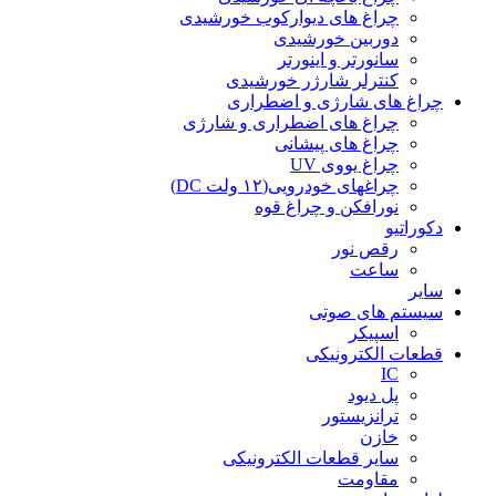
چراغ های دیوارکوب خورشیدی
دوربین خورشیدی
سانورتر و اینورتر
کنترلر شارژر خورشیدی
چراغ های شارژی و اضطراری
چراغ های اضطراری و شارژی
چراغ های پیشانی
چراغ یووی UV
چراغهای خودرویی(۱۲ ولت DC)
نورافکن و چراغ قوه
دکوراتیو
رقص نور
ساعت
سایر
سیستم های صوتی
اسپیکر
قطعات الکترونیکی
IC
پل دیود
ترانزیستور
خازن
سایر قطعات الکترونیکی
مقاومت