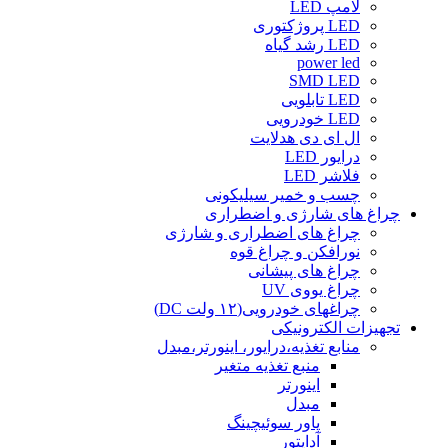
لامپ LED
LED پروژکتوری
LED رشد گیاه
power led
SMD LED
LED تابلویی
LED خودرویی
ال ای دی هدلایت
درایور LED
فلاشر LED
چسب و خمیر سیلیکونی
چراغ های شارژی و اضطراری
چراغ های اضطراری و شارژی
نورافکن و چراغ قوه
چراغ های پیشانی
چراغ یووی UV
چراغهای خودرویی(۱۲ ولت DC)
تجهیزات الکترونیکی
منابع تغذیه،درایور، اینورتر،مبدل
منبع تغذیه متغیر
اینورتر
مبدل
پاور سوئیچینگ
آداپتور