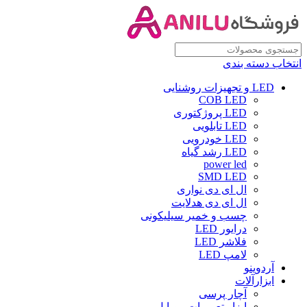
انتخاب دسته بندی
LED و تجهیزات روشنایی
COB LED
LED پروژکتوری
LED تابلویی
LED خودرویی
LED رشد گیاه
power led
SMD LED
ال ای دی نواری
ال ای دی هدلایت
چسب و خمیر سیلیکونی
درایور LED
فلاشر LED
لامپ LED
آردوینو
ابزارآلات
آچار پرسی
ابزار تعمیرات موبایل