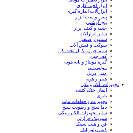
ابزار لحیم کاری
ابزارآلات اندازه گیری
پنس و ست ابزار
پیچ گوشتی
جعبه و کیف ابزار
سایر ابزارآلات
سشوار صنعتی
سوکت و فیش آلات
سیم چین و کابل لخت کن
کف چین
گیره مونتاژ و پایه هویه
مولتی متر
مینی دریل
هیتر و هویه
تجهیزات الکترونیکی
المان خنک کننده
باتری
تجهیزات و قطعات ماینر
دما سنج و رطوبت سنج
سایر تجهیزات الکترونیکی
شیرینک حرارتی
فن و هیت سینک
کیس پاوربانک