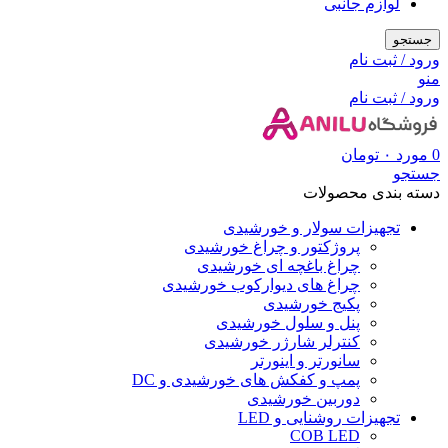
لوازم جانبی
جستجو
ورود / ثبت نام
منو
ورود / ثبت نام
0
مورد
۰
تومان
جستجو
دسته بندی محصولات
تجهیزات سولار و خورشیدی
پروژکتور و چراغ خورشیدی
چراغ باغچه ای خورشیدی
چراغ های دیوارکوب خورشیدی
پکیج خورشیدی
پنل و سلول خورشیدی
کنترلر شارژر خورشیدی
سانورتر و اینورتر
پمپ و کفکش های خورشیدی و DC
دوربین خورشیدی
تجهیزات روشنایی و LED
COB LED