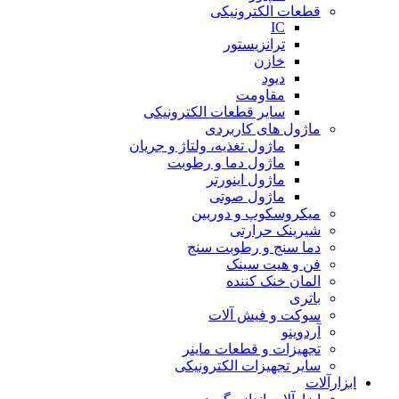
قطعات الکترونیکی
IC
ترانزیستور
خازن
دیود
مقاومت
سایر قطعات الکترونیکی
ماژول های کاربردی
ماژول تغذیه، ولتاژ و جریان
ماژول دما و رطوبت
ماژول اینورتر
ماژول صوتی
میکروسکوپ و دوربین
شیرینک حرارتی
دما سنج و رطوبت سنج
فن و هیت سینک
المان خنک کننده
باتری
سوکت و فیش آلات
آردوینو
تجهیزات و قطعات ماینر
سایر تجهیزات الکترونیکی
ابزارآلات