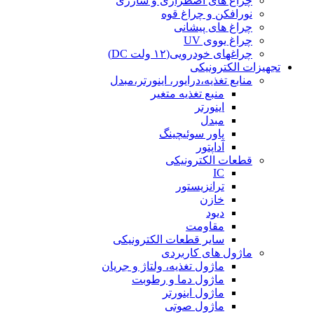
چراغ های اضطراری و شارژی
نورافکن و چراغ قوه
چراغ های پیشانی
چراغ یووی UV
چراغهای خودرویی(۱۲ ولت DC)
تجهیزات الکترونیکی
منابع تغذیه،درایور، اینورتر،مبدل
منبع تغذیه متغیر
اینورتر
مبدل
پاور سوئیچینگ
آداپتور
قطعات الکترونیکی
IC
ترانزیستور
خازن
دیود
مقاومت
سایر قطعات الکترونیکی
ماژول های کاربردی
ماژول تغذیه، ولتاژ و جریان
ماژول دما و رطوبت
ماژول اینورتر
ماژول صوتی