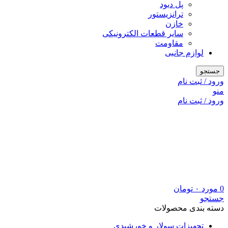
پل دیود
ترانزیستور
خازن
سایر قطعات الکترونیکی
مقاومت
لوازم جانبی
جستجو
ورود / ثبت نام
منو
ورود / ثبت نام
0
مورد
۰
تومان
جستجو
دسته بندی محصولات
تجهیزات سولار و خورشیدی