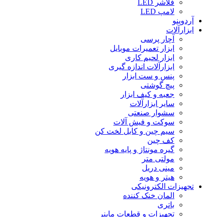
فلاشر LED
لامپ LED
آردوینو
ابزارآلات
آچار پرسی
ابزار تعمیرات موبایل
ابزار لحیم کاری
ابزارآلات اندازه گیری
پنس و ست ابزار
پیچ گوشتی
جعبه و کیف ابزار
سایر ابزارآلات
سشوار صنعتی
سوکت و فیش آلات
سیم چین و کابل لخت کن
کف چین
گیره مونتاژ و پایه هویه
مولتی متر
مینی دریل
هیتر و هویه
تجهیزات الکترونیکی
المان خنک کننده
باتری
تجهیزات و قطعات ماینر