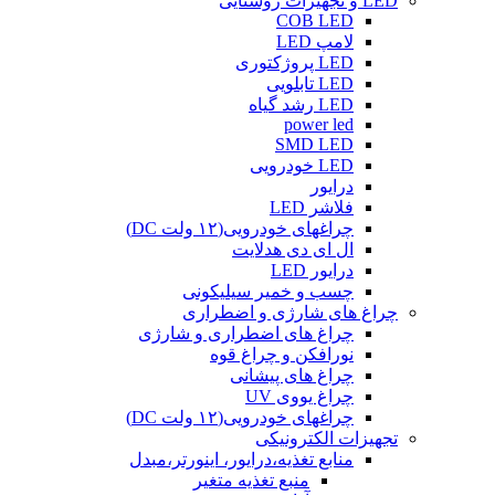
LED و تجهیزات روشنایی
COB LED
لامپ LED
LED پروژکتوری
LED تابلویی
LED رشد گیاه
power led
SMD LED
LED خودرویی
درایور
فلاشر LED
چراغهای خودرویی(۱۲ ولت DC)
ال ای دی هدلایت
درایور LED
چسب و خمیر سیلیکونی
چراغ های شارژی و اضطراری
چراغ های اضطراری و شارژی
نورافکن و چراغ قوه
چراغ های پیشانی
چراغ یووی UV
چراغهای خودرویی(۱۲ ولت DC)
تجهیزات الکترونیکی
منابع تغذیه،درایور، اینورتر،مبدل
منبع تغذیه متغیر