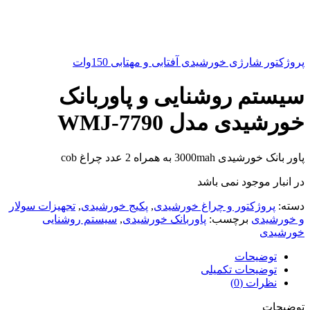
پروژکتور شارژی خورشیدی آفتابی و مهتابی 150وات
سیستم روشنایی و پاوربانک
خورشیدی مدل WMJ-7790
پاور بانک خورشیدی 3000mah به همراه 2 عدد چراغ cob
در انبار موجود نمی باشد
دسته:
پروژکتور و چراغ خورشیدی
,
پکیج خورشیدی
,
تجهیزات سولار
و خورشیدی
برچسب:
پاوربانک خورشیدی
,
سیستم روشنایی
خورشیدی
توضیحات
توضیحات تکمیلی
نظرات (0)
توضیحات