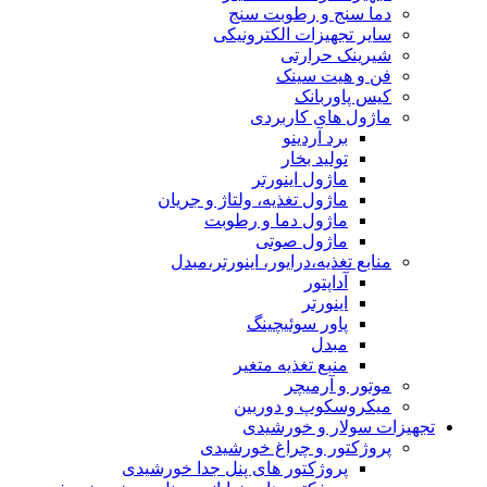
دما سنج و رطوبت سنج
سایر تجهیزات الکترونیکی
شیرینک حرارتی
فن و هیت سینک
کیس پاوربانک
ماژول های کاربردی
برد آردینو
تولید بخار
ماژول اینورتر
ماژول تغذیه، ولتاژ و جریان
ماژول دما و رطوبت
ماژول صوتی
منابع تغذیه،درایور، اینورتر،مبدل
آداپتور
اینورتر
پاور سوئیچینگ
مبدل
منبع تغذیه متغیر
موتور و آرمیچر
میکروسکوپ و دوربین
تجهیزات سولار و خورشیدی
پروژکتور و چراغ خورشیدی
پروژکتور های پنل جدا خورشیدی