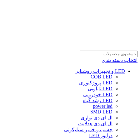
انتخاب دسته بندی
LED و تجهیزات روشنایی
COB LED
LED پروژکتوری
LED تابلویی
LED خودرویی
LED رشد گیاه
power led
SMD LED
ال ای دی نواری
ال ای دی هدلایت
چسب و خمیر سیلیکونی
درایور LED