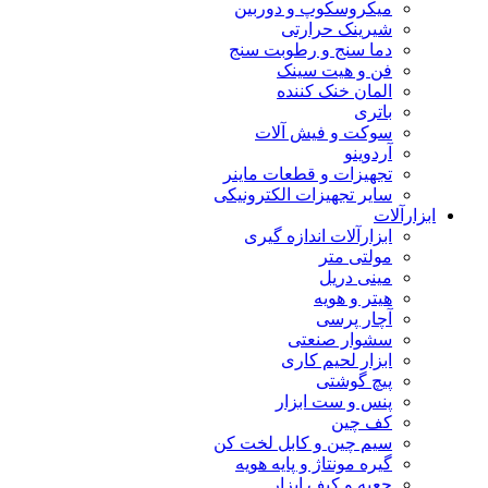
میکروسکوپ و دوربین
شیرینک حرارتی
دما سنج و رطوبت سنج
فن و هیت سینک
المان خنک کننده
باتری
سوکت و فیش آلات
آردوینو
تجهیزات و قطعات ماینر
سایر تجهیزات الکترونیکی
ابزارآلات
ابزارآلات اندازه گیری
مولتی متر
مینی دریل
هیتر و هویه
آچار پرسی
سشوار صنعتی
ابزار لحیم کاری
پیچ گوشتی
پنس و ست ابزار
کف چین
سیم چین و کابل لخت کن
گیره مونتاژ و پایه هویه
جعبه و کیف ابزار