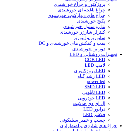
پروژکتور و چراغ خورشیدی
چراغ باغچه ای خورشیدی
چراغ های دیوارکوب خورشیدی
پکیج خورشیدی
پنل و سلول خورشیدی
کنترلر شارژر خورشیدی
سانورتر و اینورتر
پمپ و کفکش های خورشیدی و DC
دوربین خورشیدی
تجهیزات روشنایی و LED
COB LED
لامپ LED
LED پروژکتوری
LED رشد گیاه
power led
SMD LED
LED تابلویی
LED خودرویی
ال ای دی هدلایت
درایور LED
فلاشر LED
چسب و خمیر سیلیکونی
چراغ های شارژی و اضطراری