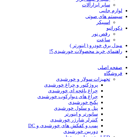
سایر ابزارآلات
لوازم جانبی
سیستم های صوتی
اسپیکر
دکوراتیو
رقص نور
ساعت
مبدل برق خودرو ( اینورتر )
راهنمای خرید محصولات خورشیدی؟!
صفحه اصلی
فروشگاه
تجهیزات سولار و خورشیدی
پروژکتور و چراغ خورشیدی
چراغ باغچه ای خورشیدی
چراغ های دیوارکوب خورشیدی
پکیج خورشیدی
پنل و سلول خورشیدی
سانورتر و اینورتر
کنترلر شارژر خورشیدی
پمپ و کفکش های خورشیدی و DC
دوربین خورشیدی