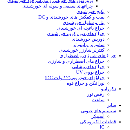
پروژکتور های خیابانی و پنل سرخود خورشیدی
چراغهای سقفی و سوله ای خورشیدی
پکیج خورشیدی
پمپ و کفکش های خورشیدی و DC
پنل و سلول خورشیدی
چراغ باغچه ای خورشیدی
چراغ های دیوارکوب خورشیدی
دوربین خورشیدی
سانورتر و اینورتر
کنترلر شارژر خورشیدی
چراغ های شارژی و اضطراری
چراغ های اضطراری و شارژی
چراغ های پیشانی
چراغ یووی UV
چراغهای خودرویی(۱۲ ولت DC)
نورافکن و چراغ قوه
دکوراتیو
رقص نور
ساعت
سایر
سیستم های صوتی
اسپیکر
قطعات الکترونیکی
IC