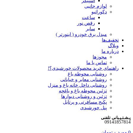
اسپیکر
لوازم جانبی
دکوراتیو
ساعت
رقص نور
سایر
مبدل برق خودرو ( اینورتر )
تخفیف‌ها
وبلاگ
درباره ما
مجوزها
تماس با ما
راهنمای خرید محصولات خورشیدی؟!
روشنایی محوطه باغ
روشنایی معابر و خیابانی
روشنایی داخل خانه باغ و منزل
تزئین محوطه باغ و باغچه
تزئین و روشنایی دیوارها
پکیج مسافرتی و پرتابل
پنل خورشیدی
پـشـتـیـبانی تلفنی
09141857814
0
مورد
۰
تومان