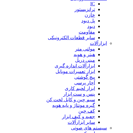
IC
ترانزیستور
خازن
پل دیود
دیود
مقاومت
سایر قطعات الکترونیکی
ابزارآلات
مولتی متر
هیتر و هویه
مینی دریل
ابزارآلات اندازه گیری
ابزار تعمیرات موبایل
پیچ گوشتی
آچار پرسی
ابزار لحیم کاری
پنس و ست ابزار
سیم چین و کابل لخت کن
گیره مونتاژ و پایه هویه
کف چین
جعبه و کیف ابزار
سایر ابزارآلات
سیستم های صوتی