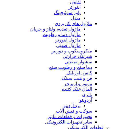
آداپتور
اینورتر
پاور سوئیچینگ
مبدل
ماژول های کاربردی
ماژول تغذیه، ولتاژ و جریان
ماژول دما و رطوبت
ماژول اینورتر
ماژول صوتی
میکروسکوپ و دوربین
شیرینک حرارتی
سشوار صنعتی
دما سنج و رطوبت سنج
کیس پاوربانک
فن و هیت سینک
موتور و آرمیچر
المان خنک کننده
باتری
آردوینو
برد آردینو
سوکت و فیش آلات
تجهیزات و قطعات ماینر
سایر تجهیزات الکترونیکی
قطعات الکترونیکی