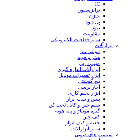
IC
ترانزیستور
خازن
پل دیود
دیود
مقاومت
سایر قطعات الکترونیکی
ابزارآلات
مولتی متر
هیتر و هویه
مینی دریل
ابزارآلات اندازه گیری
ابزار تعمیرات موبایل
پیچ گوشتی
آچار پرسی
ابزار لحیم کاری
پنس و ست ابزار
سیم چین و کابل لخت کن
گیره مونتاژ و پایه هویه
کف چین
جعبه و کیف ابزار
سایر ابزارآلات
سیستم های صوتی