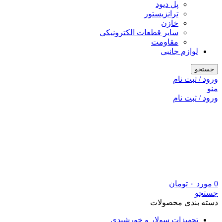
پل دیود
ترانزیستور
خازن
سایر قطعات الکترونیکی
مقاومت
لوازم جانبی
جستجو
ورود / ثبت نام
منو
ورود / ثبت نام
0
مورد
۰
تومان
جستجو
دسته بندی محصولات
تجهیزات سولار و خورشیدی