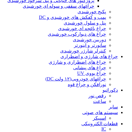
پروژکتور های خیابانی و پنل سرخود خورشیدی
چراغهای سقفی و سوله ای خورشیدی
پکیج خورشیدی
پمپ و کفکش های خورشیدی و DC
پنل و سلول خورشیدی
چراغ باغچه ای خورشیدی
چراغ های دیوارکوب خورشیدی
دوربین خورشیدی
سانورتر و اینورتر
کنترلر شارژر خورشیدی
چراغ های شارژی و اضطراری
چراغ های اضطراری و شارژی
چراغ های پیشانی
چراغ یووی UV
چراغهای خودرویی(۱۲ ولت DC)
نورافکن و چراغ قوه
دکوراتیو
رقص نور
ساعت
سایر
سیستم های صوتی
اسپیکر
قطعات الکترونیکی
IC