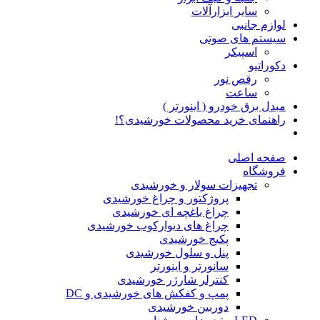
سایر ابزارآلات
لوازم جانبی
سیستم های صوتی
اسپیکر
دکوراتیو
رقص نور
ساعت
مبدل برق خودرو ( اینورتر )
راهنمای خرید محصولات خورشیدی؟!
صفحه اصلی
فروشگاه
تجهیزات سولار و خورشیدی
پروژکتور و چراغ خورشیدی
چراغ باغچه ای خورشیدی
چراغ های دیوارکوب خورشیدی
پکیج خورشیدی
پنل و سلول خورشیدی
سانورتر و اینورتر
کنترلر شارژر خورشیدی
پمپ و کفکش های خورشیدی و DC
دوربین خورشیدی