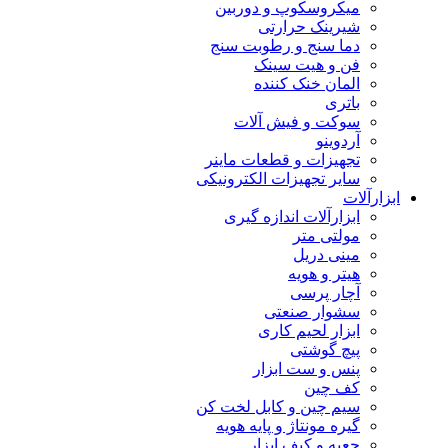
میکروسکوپ و دوربین
شیرینک حرارتی
دما سنج و رطوبت سنج
فن و هیت سینک
المان خنک کننده
باتری
سوکت و فیش آلات
آردوینو
تجهیزات و قطعات ماینر
سایر تجهیزات الکترونیکی
ابزارآلات
ابزارآلات اندازه گیری
مولتی متر
مینی دریل
هیتر و هویه
آچار پرسی
سشوار صنعتی
ابزار لحیم کاری
پیچ گوشتی
پنس و ست ابزار
کف چین
سیم چین و کابل لخت کن
گیره مونتاژ و پایه هویه
جعبه و کیف ابزار