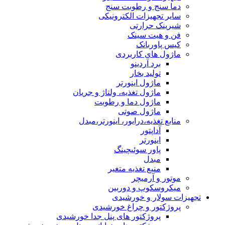
دما سنج و رطوبت سنج
سایر تجهیزات الکترونیکی
شیرینک حرارتی
فن و هیت سینک
کیس پاوربانک
ماژول های کاربردی
برد آردینو
تولید بخار
ماژول اینورتر
ماژول تغذیه، ولتاژ و جریان
ماژول دما و رطوبت
ماژول صوتی
منابع تغذیه،درایور، اینورتر،مبدل
آداپتور
اینورتر
پاور سوئیچینگ
مبدل
منبع تغذیه متغیر
موتور و آرمیچر
میکروسکوپ و دوربین
تجهیزات سولار و خورشیدی
پروژکتور و چراغ خورشیدی
پروژکتور های پنل جدا خورشیدی