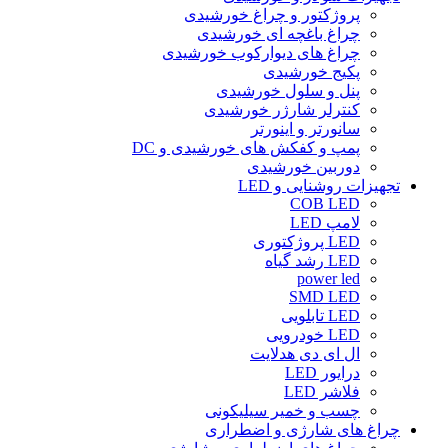
پروژکتور و چراغ خورشیدی
چراغ باغچه ای خورشیدی
چراغ های دیوارکوب خورشیدی
پکیج خورشیدی
پنل و سلول خورشیدی
کنترلر شارژر خورشیدی
سانورتر و اینورتر
پمپ و کفکش های خورشیدی و DC
دوربین خورشیدی
تجهیزات روشنایی و LED
COB LED
لامپ LED
LED پروژکتوری
LED رشد گیاه
power led
SMD LED
LED تابلویی
LED خودرویی
ال ای دی هدلایت
درایور LED
فلاشر LED
چسب و خمیر سیلیکونی
چراغ های شارژی و اضطراری