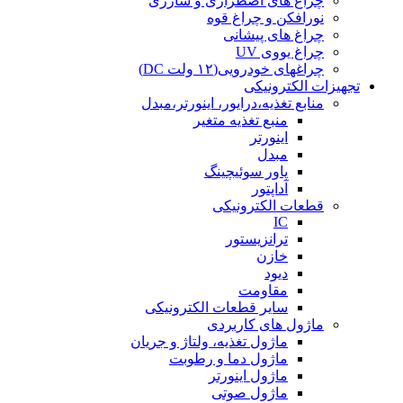
چراغ های اضطراری و شارژی
نورافکن و چراغ قوه
چراغ های پیشانی
چراغ یووی UV
چراغهای خودرویی(۱۲ ولت DC)
تجهیزات الکترونیکی
منابع تغذیه،درایور، اینورتر،مبدل
منبع تغذیه متغیر
اینورتر
مبدل
پاور سوئیچینگ
آداپتور
قطعات الکترونیکی
IC
ترانزیستور
خازن
دیود
مقاومت
سایر قطعات الکترونیکی
ماژول های کاربردی
ماژول تغذیه، ولتاژ و جریان
ماژول دما و رطوبت
ماژول اینورتر
ماژول صوتی