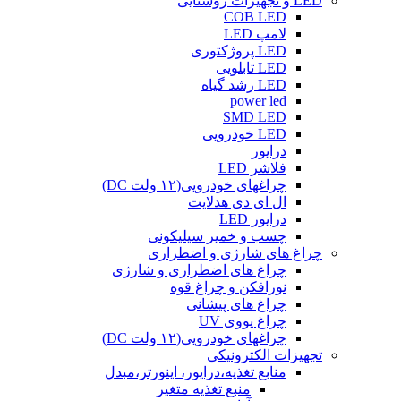
LED و تجهیزات روشنایی
COB LED
لامپ LED
LED پروژکتوری
LED تابلویی
LED رشد گیاه
power led
SMD LED
LED خودرویی
درایور
فلاشر LED
چراغهای خودرویی(۱۲ ولت DC)
ال ای دی هدلایت
درایور LED
چسب و خمیر سیلیکونی
چراغ های شارژی و اضطراری
چراغ های اضطراری و شارژی
نورافکن و چراغ قوه
چراغ های پیشانی
چراغ یووی UV
چراغهای خودرویی(۱۲ ولت DC)
تجهیزات الکترونیکی
منابع تغذیه،درایور، اینورتر،مبدل
منبع تغذیه متغیر