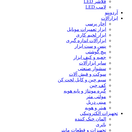
فلاشر LED
لامپ LED
آردوینو
ابزارآلات
آچار پرسی
ابزار تعمیرات موبایل
ابزار لحیم کاری
ابزارآلات اندازه گیری
پنس و ست ابزار
پیچ گوشتی
جعبه و کیف ابزار
سایر ابزارآلات
سشوار صنعتی
سوکت و فیش آلات
سیم چین و کابل لخت کن
کف چین
گیره مونتاژ و پایه هویه
مولتی متر
مینی دریل
هیتر و هویه
تجهیزات الکترونیکی
المان خنک کننده
باتری
تجهیزات و قطعات ماینر