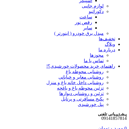
اسپیکر
لوازم جانبی
دکوراتیو
ساعت
رقص نور
سایر
مبدل برق خودرو ( اینورتر )
تخفیف‌ها
وبلاگ
درباره ما
مجوزها
تماس با ما
راهنمای خرید محصولات خورشیدی؟!
روشنایی محوطه باغ
روشنایی معابر و خیابانی
روشنایی داخل خانه باغ و منزل
تزئین محوطه باغ و باغچه
تزئین و روشنایی دیوارها
پکیج مسافرتی و پرتابل
پنل خورشیدی
پـشـتـیـبانی تلفنی
09141857814
0
مورد
۰
تومان