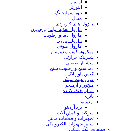
آداپتور
اینورتر
پاور سوئیچینگ
مبدل
ماژول های کاربردی
ماژول تغذیه، ولتاژ و جریان
ماژول دما و رطوبت
ماژول اینورتر
ماژول صوتی
میکروسکوپ و دوربین
شیرینک حرارتی
سشوار صنعتی
دما سنج و رطوبت سنج
کیس پاوربانک
فن و هیت سینک
موتور و آرمیچر
المان خنک کننده
باتری
آردوینو
برد آردینو
سوکت و فیش آلات
تجهیزات و قطعات ماینر
سایر تجهیزات الکترونیکی
قطعات الکترونیکی