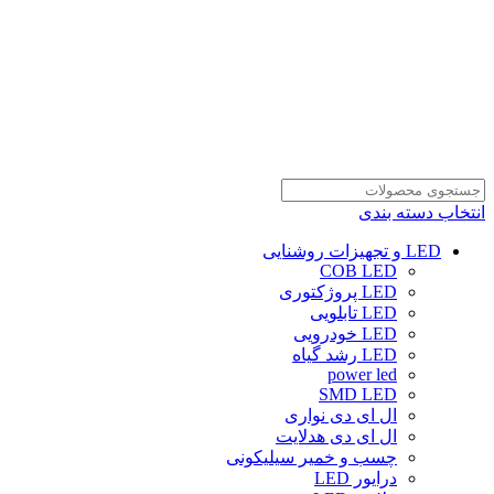
انتخاب دسته بندی
LED و تجهیزات روشنایی
COB LED
LED پروژکتوری
LED تابلویی
LED خودرویی
LED رشد گیاه
power led
SMD LED
ال ای دی نواری
ال ای دی هدلایت
چسب و خمیر سیلیکونی
درایور LED