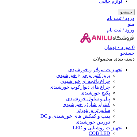
لوازم جانبی
جستجو
ورود / ثبت نام
منو
ورود / ثبت نام
0
مورد
۰
تومان
جستجو
دسته بندی محصولات
تجهیزات سولار و خورشیدی
پروژکتور و چراغ خورشیدی
چراغ باغچه ای خورشیدی
چراغ های دیوارکوب خورشیدی
پکیج خورشیدی
پنل و سلول خورشیدی
کنترلر شارژر خورشیدی
سانورتر و اینورتر
پمپ و کفکش های خورشیدی و DC
دوربین خورشیدی
تجهیزات روشنایی و LED
COB LED