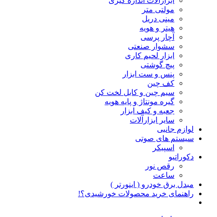
ابزارآلات اندازه گیری
مولتی متر
مینی دریل
هیتر و هویه
آچار پرسی
سشوار صنعتی
ابزار لحیم کاری
پیچ گوشتی
پنس و ست ابزار
کف چین
سیم چین و کابل لخت کن
گیره مونتاژ و پایه هویه
جعبه و کیف ابزار
سایر ابزارآلات
لوازم جانبی
سیستم های صوتی
اسپیکر
دکوراتیو
رقص نور
ساعت
مبدل برق خودرو ( اینورتر )
راهنمای خرید محصولات خورشیدی؟!