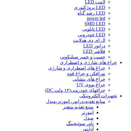
لامپ LED
LED پروژکتوری
LED رشد گیاه
power led
SMD LED
LED تابلویی
LED خودرویی
ال ای دی هدلایت
درایور LED
فلاشر LED
چسب و خمیر سیلیکونی
چراغ های شارژی و اضطراری
چراغ های اضطراری و شارژی
نورافکن و چراغ قوه
چراغ های پیشانی
چراغ یووی UV
چراغهای خودرویی(۱۲ ولت DC)
تجهیزات الکترونیکی
منابع تغذیه،درایور، اینورتر،مبدل
منبع تغذیه متغیر
اینورتر
مبدل
پاور سوئیچینگ
آداپتور