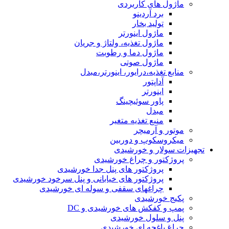
ماژول های کاربردی
برد آردینو
تولید بخار
ماژول اینورتر
ماژول تغذیه، ولتاژ و جریان
ماژول دما و رطوبت
ماژول صوتی
منابع تغذیه،درایور، اینورتر،مبدل
آداپتور
اینورتر
پاور سوئیچینگ
مبدل
منبع تغذیه متغیر
موتور و آرمیچر
میکروسکوپ و دوربین
تجهیزات سولار و خورشیدی
پروژکتور و چراغ خورشیدی
پروژکتور های پنل جدا خورشیدی
پروژکتور های خیابانی و پنل سرخود خورشیدی
چراغهای سقفی و سوله ای خورشیدی
پکیج خورشیدی
پمپ و کفکش های خورشیدی و DC
پنل و سلول خورشیدی
چراغ باغچه ای خورشیدی