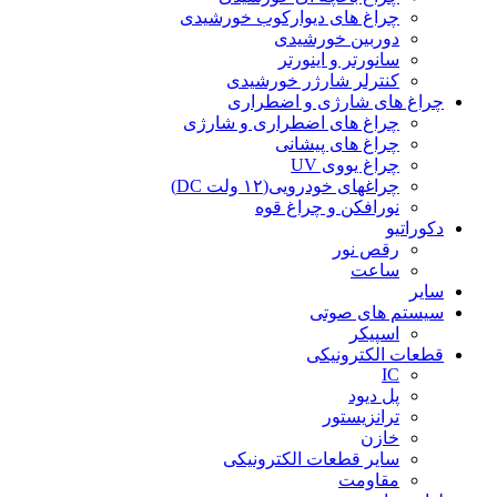
چراغ های دیوارکوب خورشیدی
دوربین خورشیدی
سانورتر و اینورتر
کنترلر شارژر خورشیدی
چراغ های شارژی و اضطراری
چراغ های اضطراری و شارژی
چراغ های پیشانی
چراغ یووی UV
چراغهای خودرویی(۱۲ ولت DC)
نورافکن و چراغ قوه
دکوراتیو
رقص نور
ساعت
سایر
سیستم های صوتی
اسپیکر
قطعات الکترونیکی
IC
پل دیود
ترانزیستور
خازن
سایر قطعات الکترونیکی
مقاومت