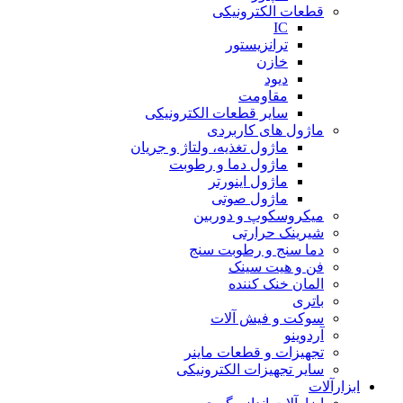
قطعات الکترونیکی
IC
ترانزیستور
خازن
دیود
مقاومت
سایر قطعات الکترونیکی
ماژول های کاربردی
ماژول تغذیه، ولتاژ و جریان
ماژول دما و رطوبت
ماژول اینورتر
ماژول صوتی
میکروسکوپ و دوربین
شیرینک حرارتی
دما سنج و رطوبت سنج
فن و هیت سینک
المان خنک کننده
باتری
سوکت و فیش آلات
آردوینو
تجهیزات و قطعات ماینر
سایر تجهیزات الکترونیکی
ابزارآلات