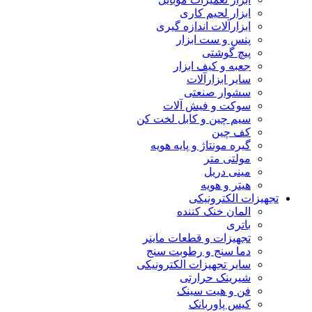
ابزار لحیم کاری
ابزارآلات اندازه گیری
پنس و ست ابزار
پیچ گوشتی
جعبه و کیف ابزار
سایر ابزارآلات
سشوار صنعتی
سوکت و فیش آلات
سیم چین و کابل لخت کن
کف چین
گیره مونتاژ و پایه هویه
مولتی متر
مینی دریل
هیتر و هویه
تجهیزات الکترونیکی
المان خنک کننده
باتری
تجهیزات و قطعات ماینر
دما سنج و رطوبت سنج
سایر تجهیزات الکترونیکی
شیرینک حرارتی
فن و هیت سینک
کیس پاوربانک