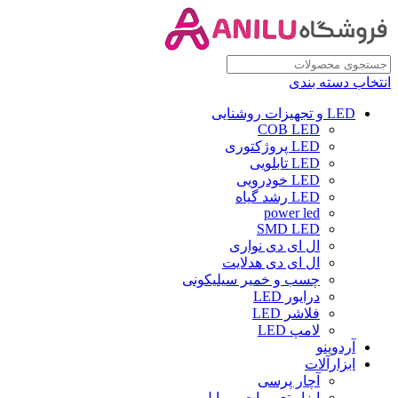
انتخاب دسته بندی
LED و تجهیزات روشنایی
COB LED
LED پروژکتوری
LED تابلویی
LED خودرویی
LED رشد گیاه
power led
SMD LED
ال ای دی نواری
ال ای دی هدلایت
چسب و خمیر سیلیکونی
درایور LED
فلاشر LED
لامپ LED
آردوینو
ابزارآلات
آچار پرسی
ابزار تعمیرات موبایل