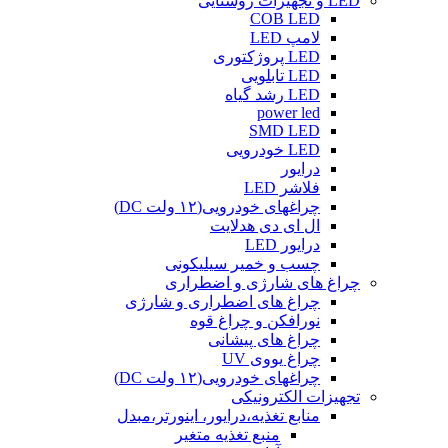
LED و تجهیزات روشنایی
COB LED
لامپ LED
LED پروژکتوری
LED تابلویی
LED رشد گیاه
power led
SMD LED
LED خودرویی
درایور
فلاشر LED
چراغهای خودرویی(۱۲ ولت DC)
ال ای دی هدلایت
درایور LED
چسب و خمیر سیلیکونی
چراغ های شارژی و اضطراری
چراغ های اضطراری و شارژی
نورافکن و چراغ قوه
چراغ های پیشانی
چراغ یووی UV
چراغهای خودرویی(۱۲ ولت DC)
تجهیزات الکترونیکی
منابع تغذیه،درایور، اینورتر،مبدل
منبع تغذیه متغیر