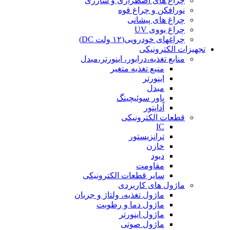
چراغ های اضطراری و شارژی
نورافکن و چراغ قوه
چراغ های پیشانی
چراغ یووی UV
چراغهای خودرویی(۱۲ ولت DC)
تجهیزات الکترونیکی
منابع تغذیه،درایور، اینورتر،مبدل
منبع تغذیه متغیر
اینورتر
مبدل
پاور سوئیچینگ
آداپتور
قطعات الکترونیکی
IC
ترانزیستور
خازن
دیود
مقاومت
سایر قطعات الکترونیکی
ماژول های کاربردی
ماژول تغذیه، ولتاژ و جریان
ماژول دما و رطوبت
ماژول اینورتر
ماژول صوتی