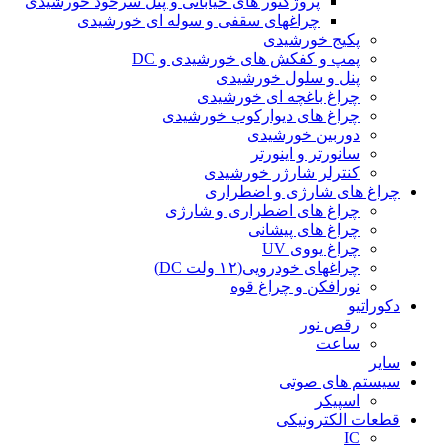
پروژکتور های خیابانی و پنل سرخود خورشیدی
چراغهای سقفی و سوله ای خورشیدی
پکیج خورشیدی
پمپ و کفکش های خورشیدی و DC
پنل و سلول خورشیدی
چراغ باغچه ای خورشیدی
چراغ های دیوارکوب خورشیدی
دوربین خورشیدی
سانورتر و اینورتر
کنترلر شارژر خورشیدی
چراغ های شارژی و اضطراری
چراغ های اضطراری و شارژی
چراغ های پیشانی
چراغ یووی UV
چراغهای خودرویی(۱۲ ولت DC)
نورافکن و چراغ قوه
دکوراتیو
رقص نور
ساعت
سایر
سیستم های صوتی
اسپیکر
قطعات الکترونیکی
IC