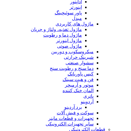
آداپتور
اینورتر
پاور سوئیچینگ
مبدل
ماژول های کاربردی
ماژول تغذیه، ولتاژ و جریان
ماژول دما و رطوبت
ماژول اینورتر
ماژول صوتی
میکروسکوپ و دوربین
شیرینک حرارتی
سشوار صنعتی
دما سنج و رطوبت سنج
کیس پاوربانک
فن و هیت سینک
موتور و آرمیچر
المان خنک کننده
باتری
آردوینو
برد آردینو
سوکت و فیش آلات
تجهیزات و قطعات ماینر
سایر تجهیزات الکترونیکی
قطعات الکترونیکی