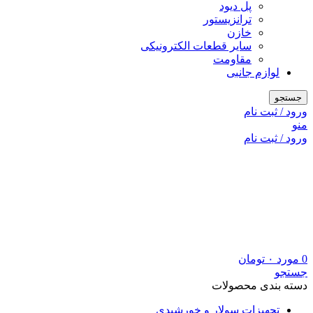
پل دیود
ترانزیستور
خازن
سایر قطعات الکترونیکی
مقاومت
لوازم جانبی
جستجو
ورود / ثبت نام
منو
ورود / ثبت نام
0
مورد
۰
تومان
جستجو
دسته بندی محصولات
تجهیزات سولار و خورشیدی