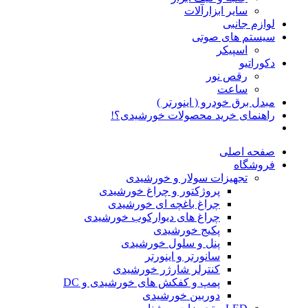
سایر ابزارآلات
لوازم جانبی
سیستم های صوتی
اسپیکر
دکوراتیو
رقص نور
ساعت
مبدل برق خودرو ( اینورتر )
راهنمای خرید محصولات خورشیدی؟!
صفحه اصلی
فروشگاه
تجهیزات سولار و خورشیدی
پروژکتور و چراغ خورشیدی
چراغ باغچه ای خورشیدی
چراغ های دیوارکوب خورشیدی
پکیج خورشیدی
پنل و سلول خورشیدی
سانورتر و اینورتر
کنترلر شارژر خورشیدی
پمپ و کفکش های خورشیدی و DC
دوربین خورشیدی