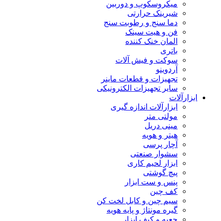
میکروسکوپ و دوربین
شیرینک حرارتی
دما سنج و رطوبت سنج
فن و هیت سینک
المان خنک کننده
باتری
سوکت و فیش آلات
آردوینو
تجهیزات و قطعات ماینر
سایر تجهیزات الکترونیکی
ابزارآلات
ابزارآلات اندازه گیری
مولتی متر
مینی دریل
هیتر و هویه
آچار پرسی
سشوار صنعتی
ابزار لحیم کاری
پیچ گوشتی
پنس و ست ابزار
کف چین
سیم چین و کابل لخت کن
گیره مونتاژ و پایه هویه
جعبه و کیف ابزار