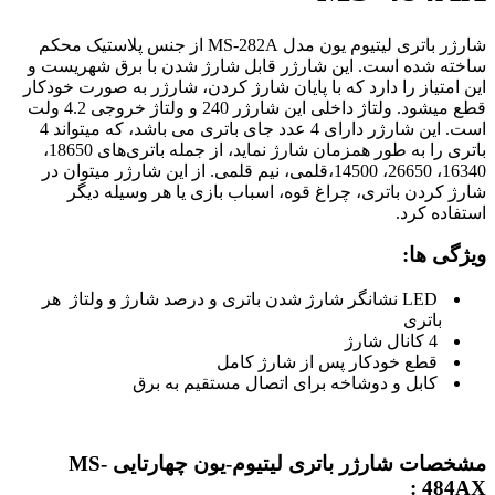
شارژر باتری لیتیوم یون مدل MS-282A از جنس پلاستیک محکم
ساخته شده است. این شارژر قابل شارژ شدن با برق شهریست و
این امتیاز را دارد که با پایان شارژ کردن، شارژر به صورت خودکار
قطع میشود. ولتاژ داخلی این شارژر 240 و ولتاژ خروجی 4.2 ولت
است. این شارژر دارای 4 عدد جای باتری می باشد، که میتواند 4
باتری را به طور همزمان شارژ نماید، از جمله باتری‌های 18650،
16340، 26650، 14500،قلمی، نیم قلمی. از این شارژر میتوان در
شارژ کردن باتری، چراغ قوه، اسباب بازی یا هر وسیله دیگر
استفاده کرد.
ویژگی ها:
LED نشانگر شارژ شدن باتری و درصد شارژ و ولتاژ هر
باتری
4 کانال شارژ
قطع خودکار پس از شارژ کامل
کابل و دوشاخه برای اتصال مستقیم به برق
مشخصات شارژر باتری لیتیوم-یون چهارتایی MS-
484AX :