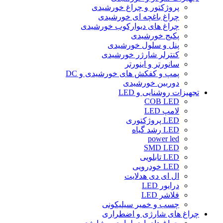
پروژکتور و چراغ خورشیدی
چراغ باغچه ای خورشیدی
چراغ های دیوارکوب خورشیدی
پکیج خورشیدی
پنل و سلول خورشیدی
کنترلر شارژر خورشیدی
سانورتر و اینورتر
پمپ و کفکش های خورشیدی و DC
دوربین خورشیدی
تجهیزات روشنایی و LED
COB LED
لامپ LED
LED پروژکتوری
LED رشد گیاه
power led
SMD LED
LED تابلویی
LED خودرویی
ال ای دی هدلایت
درایور LED
فلاشر LED
چسب و خمیر سیلیکونی
چراغ های شارژی و اضطراری