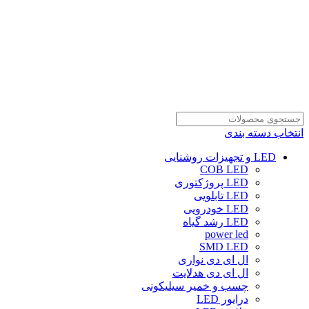
انتخاب دسته بندی
LED و تجهیزات روشنایی
COB LED
LED پروژکتوری
LED تابلویی
LED خودرویی
LED رشد گیاه
power led
SMD LED
ال ای دی نواری
ال ای دی هدلایت
چسب و خمیر سیلیکونی
درایور LED