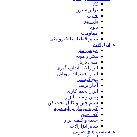
IC
ترانزیستور
خازن
پل دیود
دیود
مقاومت
سایر قطعات الکترونیکی
ابزارآلات
مولتی متر
هیتر و هویه
مینی دریل
ابزارآلات اندازه گیری
ابزار تعمیرات موبایل
پیچ گوشتی
آچار پرسی
ابزار لحیم کاری
پنس و ست ابزار
سیم چین و کابل لخت کن
گیره مونتاژ و پایه هویه
کف چین
جعبه و کیف ابزار
سایر ابزارآلات
سیستم های صوتی