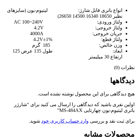
انواع باتری قابل شارژ: لیتیوم-یون (سایزهای
نظیر 18650 16340 14500 26650)
ولتاژ ورودی: AC 100~240V
ولتاژ خروجی: 4.2V
جریان خروجی: 4000A
ولتاژ قطع: 4.2V±1%
وزن خالص: 185 گرم
ابعاد: طول 135 عرض 125
ارتفاع 30 میلیمتر
نظرات (0)
دیدگاهها
هیچ دیدگاهی برای این محصول نوشته نشده است.
اولین نفری باشید که دیدگاهی را ارسال می کنید برای “شارژر
باتری لیتیوم-یون چهارتایی MS-484AX”
برای ثبت نقد و بررسی
وارد حساب کاربری خود
شوید.
محصولات مشابه