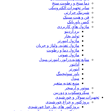
دما سنج و رطوبت سنج
سایر تجهیزات الکترونیکی
شیرینک حرارتی
فن و هیت سینک
کیس پاوربانک
ماژول های کاربردی
برد آردینو
تولید بخار
ماژول اینورتر
ماژول تغذیه، ولتاژ و جریان
ماژول دما و رطوبت
ماژول صوتی
منابع تغذیه،درایور، اینورتر،مبدل
آداپتور
اینورتر
پاور سوئیچینگ
مبدل
منبع تغذیه متغیر
موتور و آرمیچر
میکروسکوپ و دوربین
تجهیزات سولار و خورشیدی
پروژکتور و چراغ خورشیدی
پروژکتور های پنل جدا خورشیدی