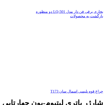
بخاری برقی فن دار مدل LQ-501 دو منظوره
بازگشت به محصولات
چراغ قوه پلیسی اسمال سان T173
شارژر باتری لیتیوم-یون چهارتایی