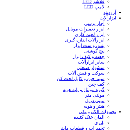
فلاشر LED
لامپ LED
آردوینو
ابزارآلات
آچار پرسی
ابزار تعمیرات موبایل
ابزار لحیم کاری
ابزارآلات اندازه گیری
پنس و ست ابزار
پیچ گوشتی
جعبه و کیف ابزار
سایر ابزارآلات
سشوار صنعتی
سوکت و فیش آلات
سیم چین و کابل لخت کن
کف چین
گیره مونتاژ و پایه هویه
مولتی متر
مینی دریل
هیتر و هویه
تجهیزات الکترونیکی
المان خنک کننده
باتری
تجهیزات و قطعات ماینر