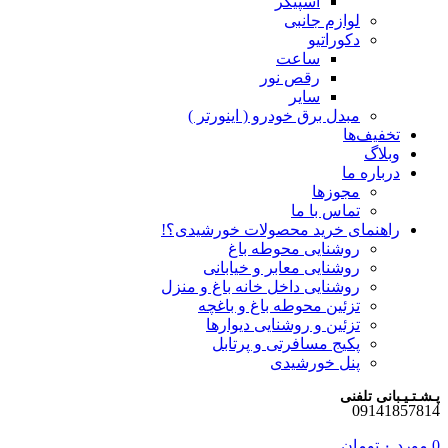
اسپیکر
لوازم جانبی
دکوراتیو
ساعت
رقص نور
سایر
مبدل برق خودرو ( اینورتر )
تخفیف‌ها
وبلاگ
درباره ما
مجوزها
تماس با ما
راهنمای خرید محصولات خورشیدی؟!
روشنایی محوطه باغ
روشنایی معابر و خیابانی
روشنایی داخل خانه باغ و منزل
تزئین محوطه باغ و باغچه
تزئین و روشنایی دیوارها
پکیج مسافرتی و پرتابل
پنل خورشیدی
پـشـتـیـبانی تلفنی
09141857814
0
مورد
۰
تومان