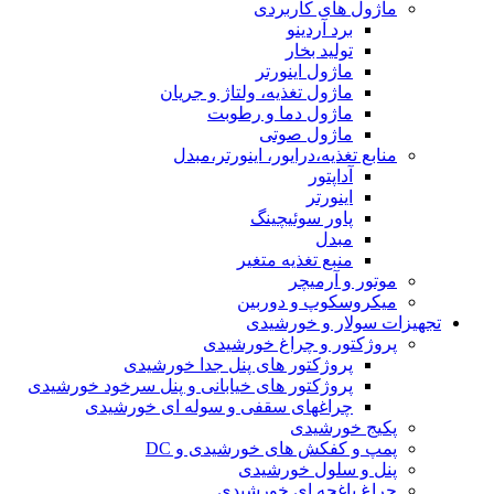
ماژول های کاربردی
برد آردینو
تولید بخار
ماژول اینورتر
ماژول تغذیه، ولتاژ و جریان
ماژول دما و رطوبت
ماژول صوتی
منابع تغذیه،درایور، اینورتر،مبدل
آداپتور
اینورتر
پاور سوئیچینگ
مبدل
منبع تغذیه متغیر
موتور و آرمیچر
میکروسکوپ و دوربین
تجهیزات سولار و خورشیدی
پروژکتور و چراغ خورشیدی
پروژکتور های پنل جدا خورشیدی
پروژکتور های خیابانی و پنل سرخود خورشیدی
چراغهای سقفی و سوله ای خورشیدی
پکیج خورشیدی
پمپ و کفکش های خورشیدی و DC
پنل و سلول خورشیدی
چراغ باغچه ای خورشیدی