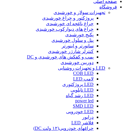
صفحه اصلی
فروشگاه
تجهیزات سولار و خورشیدی
پروژکتور و چراغ خورشیدی
چراغ باغچه ای خورشیدی
چراغ های دیوارکوب خورشیدی
پکیج خورشیدی
پنل و سلول خورشیدی
سانورتر و اینورتر
کنترلر شارژر خورشیدی
پمپ و کفکش های خورشیدی و DC
دوربین خورشیدی
LED و تجهیزات روشنایی
COB LED
لامپ LED
LED پروژکتوری
LED تابلویی
LED رشد گیاه
power led
SMD LED
LED خودرویی
درایور
فلاشر LED
چراغهای خودرویی(۱۲ ولت DC)