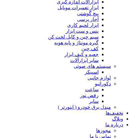
ابزارآلات اندازه گیری
ابزار تعمیرات موبایل
پیچ گوشتی
آچار پرسی
ابزار لحیم کاری
پنس و ست ابزار
سیم چین و کابل لخت کن
گیره مونتاژ و پایه هویه
کف چین
جعبه و کیف ابزار
سایر ابزارآلات
سیستم های صوتی
اسپیکر
لوازم جانبی
دکوراتیو
ساعت
رقص نور
سایر
مبدل برق خودرو ( اینورتر )
تخفیف‌ها
وبلاگ
درباره ما
مجوزها
تماس با ما