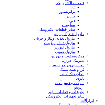
قطعات الکترونیکی
IC
ترانزیستور
خازن
دیود
مقاومت
سایر قطعات الکترونیکی
ماژول های کاربردی
ماژول تغذیه، ولتاژ و جریان
ماژول دما و رطوبت
ماژول اینورتر
ماژول صوتی
میکروسکوپ و دوربین
شیرینک حرارتی
دما سنج و رطوبت سنج
فن و هیت سینک
المان خنک کننده
باتری
سوکت و فیش آلات
آردوینو
تجهیزات و قطعات ماینر
سایر تجهیزات الکترونیکی
ابزارآلات