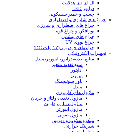
ال ای دی هدلایت
درایور LED
چسب و خمیر سیلیکونی
چراغ های شارژی و اضطراری
چراغ های اضطراری و شارژی
نورافکن و چراغ قوه
چراغ های پیشانی
چراغ یووی UV
چراغهای خودرویی(۱۲ ولت DC)
تجهیزات الکترونیکی
منابع تغذیه،درایور، اینورتر،مبدل
منبع تغذیه متغیر
آداپتور
اینورتر
پاور سوئیچینگ
مبدل
ماژول های کاربردی
ماژول تغذیه، ولتاژ و جریان
ماژول دما و رطوبت
ماژول اینورتر
ماژول صوتی
میکروسکوپ و دوربین
شیرینک حرارتی
سشوار صنعتی