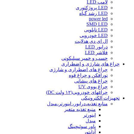
لامپ LED
LED پروژکتوری
LED رشد گیاه
power led
SMD LED
LED تابلویی
LED خودرویی
ال ای دی هدلایت
درایور LED
فلاشر LED
چسب و خمیر سیلیکونی
چراغ های شارژی و اضطراری
چراغ های اضطراری و شارژی
نورافکن و چراغ قوه
چراغ های پیشانی
چراغ یووی UV
چراغهای خودرویی(۱۲ ولت DC)
تجهیزات الکترونیکی
منابع تغذیه،درایور، اینورتر،مبدل
منبع تغذیه متغیر
اینورتر
مبدل
پاور سوئیچینگ
آداپتور