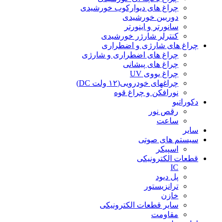
چراغ های دیوارکوب خورشیدی
دوربین خورشیدی
سانورتر و اینورتر
کنترلر شارژر خورشیدی
چراغ های شارژی و اضطراری
چراغ های اضطراری و شارژی
چراغ های پیشانی
چراغ یووی UV
چراغهای خودرویی(۱۲ ولت DC)
نورافکن و چراغ قوه
دکوراتیو
رقص نور
ساعت
سایر
سیستم های صوتی
اسپیکر
قطعات الکترونیکی
IC
پل دیود
ترانزیستور
خازن
سایر قطعات الکترونیکی
مقاومت