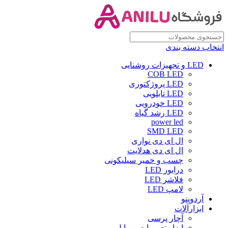
انتخاب دسته بندی
LED و تجهیزات روشنایی
COB LED
LED پروژکتوری
LED تابلویی
LED خودرویی
LED رشد گیاه
power led
SMD LED
ال ای دی نواری
ال ای دی هدلایت
چسب و خمیر سیلیکونی
درایور LED
فلاشر LED
لامپ LED
آردوینو
ابزارآلات
آچار پرسی
ابزار تعمیرات موبایل