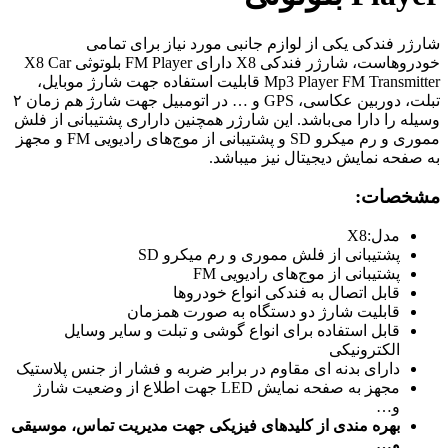
شارژر فندکی یکی از لوازم جانبی مورد نیاز برای تمامی
خودروهاست، شارژر فندکی X8 دارای FM Player بلوتوثی X8 Car
Mp3 Player FM Transmitter قابلیت استفاده جهت شارژ موبایل،
تبلت، دوربین عکاسی، GPS و … در اتومبیل جهت شارژ هم زمان ۲
وسیله را دارا می‌باشد. این شارژر همچنین داراری پشتیبانی از فلش
مموری و رم میکرو SD و پشتیبانی از موج‌های رادیویی FM و مجهز
به صفحه نمایش دیجیتال نیز میباشد.
مشخصات:
مدل:X8
پشتیبانی از فلش مموری و رم میکرو SD
پشتیبانی از موج‌های رادیویی FM
قابل اتصال به فندکی انواع خودروها
قابلیت شارژ دو دستگاه به صورت همزمان
قابل استفاده برای انواع گوشی و تبلت و سایر وسایل
الکترونیکی
دارای بدنه ای مقاوم در برابر ضربه و فشار از جنس پلاستیک
مجهز به صفحه نمایش LED جهت اطلاع از وضعیت شارژ
و…
بهره مندی از کلیدهای فیزیکی جهت مدیریت تماس، موسیقی
و…