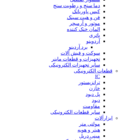
دما سنج و رطوبت سنج
کیس پاوربانک
فن و هیت سینک
موتور و آرمیچر
المان خنک کننده
باتری
آردوینو
برد آردینو
سوکت و فیش آلات
تجهیزات و قطعات ماینر
سایر تجهیزات الکترونیکی
قطعات الکترونیکی
IC
ترانزیستور
خازن
پل دیود
دیود
مقاومت
سایر قطعات الکترونیکی
ابزارآلات
مولتی متر
هیتر و هویه
مینی دریل