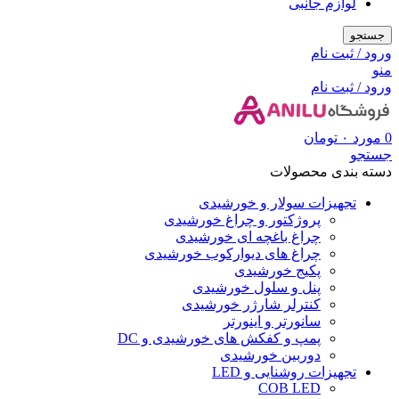
لوازم جانبی
جستجو
ورود / ثبت نام
منو
ورود / ثبت نام
0
مورد
۰
تومان
جستجو
دسته بندی محصولات
تجهیزات سولار و خورشیدی
پروژکتور و چراغ خورشیدی
چراغ باغچه ای خورشیدی
چراغ های دیوارکوب خورشیدی
پکیج خورشیدی
پنل و سلول خورشیدی
کنترلر شارژر خورشیدی
سانورتر و اینورتر
پمپ و کفکش های خورشیدی و DC
دوربین خورشیدی
تجهیزات روشنایی و LED
COB LED