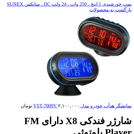
پمپ خورشیدی 1 اینچ ، 250 وات ، 24 ولت DC ، سانکس SUNEX
بازگشت به محصولات
نمایشگر هدآپ خودرو مدل VST-7009V
۲,۱۰۰,۰۰۰
تومان
شارژر فندکی X8 دارای FM
Player بلوتوثی