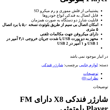
پشتیبانی از فلش مموری و رم میکرو SD
قابل اتصال به فندکی انواع خودروها
قابلیت شارژ دو دستگاه به صورت همزمان
امکان اتصال بی سیم از طریق بلوتوث نسخه ۵٫۰ با برد اتصال
۵ متری
دارای میکروفن جهت مکالمات تلفنی
محهز به دو پورت USB با شدت جریان خروجی ۳٫۱ آمپر در
USB 1 و ۱ آمپر در USB 2
در انبار موجود نمی باشد
دسته:
لوازم جانبی
برچسب:
شارژر فندکی
توضیحات
نظرات (0)
توضیحات
شارژر فندکی X8 دارای FM
Player بلوتوثی