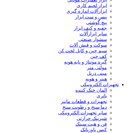
ابزار لحیم کاری
ابزارآلات اندازه گیری
پنس و ست ابزار
پیچ گوشتی
جعبه و کیف ابزار
سایر ابزارآلات
سشوار صنعتی
سوکت و فیش آلات
سیم چین و کابل لخت کن
کف چین
گیره مونتاژ و پایه هویه
مولتی متر
مینی دریل
هیتر و هویه
تجهیزات الکترونیکی
المان خنک کننده
باتری
تجهیزات و قطعات ماینر
دما سنج و رطوبت سنج
سایر تجهیزات الکترونیکی
شیرینک حرارتی
فن و هیت سینک
کیس پاوربانک