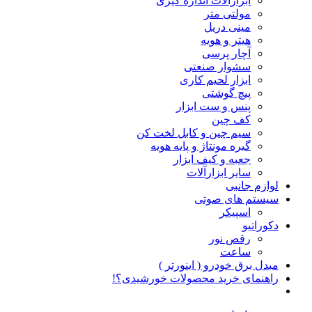
ابزارآلات اندازه گیری
مولتی متر
مینی دریل
هیتر و هویه
آچار پرسی
سشوار صنعتی
ابزار لحیم کاری
پیچ گوشتی
پنس و ست ابزار
کف چین
سیم چین و کابل لخت کن
گیره مونتاژ و پایه هویه
جعبه و کیف ابزار
سایر ابزارآلات
لوازم جانبی
سیستم های صوتی
اسپیکر
دکوراتیو
رقص نور
ساعت
مبدل برق خودرو ( اینورتر )
راهنمای خرید محصولات خورشیدی؟!