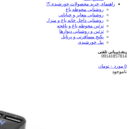
راهنمای خرید محصولات خورشیدی؟!
روشنایی محوطه باغ
روشنایی معابر و خیابانی
روشنایی داخل خانه باغ و منزل
تزئین محوطه باغ و باغچه
تزئین و روشنایی دیوارها
پکیج مسافرتی و پرتابل
پنل خورشیدی
پـشـتـیـبانی تلفنی
09141857814
0
مورد
۰
تومان
ناموجود