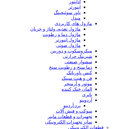
آداپتور
اینورتر
پاور سوئیچینگ
مبدل
ماژول های کاربردی
ماژول تغذیه، ولتاژ و جریان
ماژول دما و رطوبت
ماژول اینورتر
ماژول صوتی
میکروسکوپ و دوربین
شیرینک حرارتی
سشوار صنعتی
دما سنج و رطوبت سنج
کیس پاوربانک
فن و هیت سینک
موتور و آرمیچر
المان خنک کننده
باتری
آردوینو
برد آردینو
سوکت و فیش آلات
تجهیزات و قطعات ماینر
سایر تجهیزات الکترونیکی
قطعات الکترونیکی