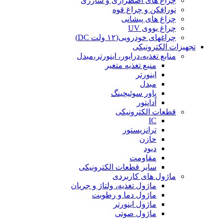
چراغ های اضطراری و شارژی
نورافکن و چراغ قوه
چراغ های پیشانی
چراغ یووی UV
چراغهای خودرویی(۱۲ ولت DC)
تجهیزات الکترونیکی
منابع تغذیه،درایور، اینورتر،مبدل
منبع تغذیه متغیر
اینورتر
مبدل
پاور سوئیچینگ
آداپتور
قطعات الکترونیکی
IC
ترانزیستور
خازن
دیود
مقاومت
سایر قطعات الکترونیکی
ماژول های کاربردی
ماژول تغذیه، ولتاژ و جریان
ماژول دما و رطوبت
ماژول اینورتر
ماژول صوتی