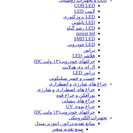
LED و تجهیزات روشنایی
COB LED
لامپ LED
LED پروژکتوری
LED تابلویی
LED رشد گیاه
power led
SMD LED
LED خودرویی
درایور
فلاشر LED
چراغهای خودرویی(۱۲ ولت DC)
ال ای دی هدلایت
درایور LED
چسب و خمیر سیلیکونی
چراغ های شارژی و اضطراری
چراغ های اضطراری و شارژی
نورافکن و چراغ قوه
چراغ های پیشانی
چراغ یووی UV
چراغهای خودرویی(۱۲ ولت DC)
تجهیزات الکترونیکی
منابع تغذیه،درایور، اینورتر،مبدل
منبع تغذیه متغیر