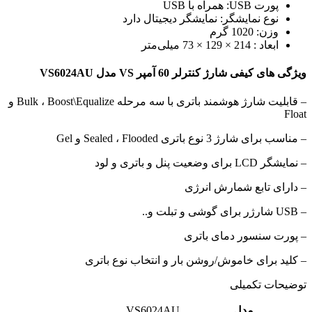
پورت USB: همراه با USB
نوع نمایشگر: نمایشگر دیجیتال دارد
وزن: 1020 گرم
ابعاد : 214 × 129 × 73 میلی‌متر
ویژگی های کیفی شارژ کنترلر 60 آمپر VS مدل VS6024AU
– قابلیت شارژ هوشمند باتری با سه مرحله Bulk ، Boost\Equalize و
Float
– مناسب برای شارژ 3 نوع باتری Sealed ، Flooded و Gel
– نمایشگر LCD برای وضعیت پنل و باتری و لود
– دارای تابع شمارش انرژی
– USB شارژر برای گوشی و تبلت و..
– پورت سنسور دمای باتری
– کلید برای خاموش/روشن بار و انتخاب نوع باتری
توضیحات تکمیلی
مدل
VS6024AU