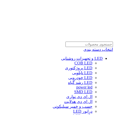
انتخاب دسته بندی
LED و تجهیزات روشنایی
COB LED
LED پروژکتوری
LED تابلویی
LED خودرویی
LED رشد گیاه
power led
SMD LED
ال ای دی نواری
ال ای دی هدلایت
چسب و خمیر سیلیکونی
درایور LED