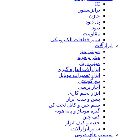
IC
ترانزیستور
خازن
پل دیود
دیود
مقاومت
سایر قطعات الکترونیکی
ابزارآلات
مولتی متر
هیتر و هویه
مینی دریل
ابزارآلات اندازه گیری
ابزار تعمیرات موبایل
پیچ گوشتی
آچار پرسی
ابزار لحیم کاری
پنس و ست ابزار
سیم چین و کابل لخت کن
گیره مونتاژ و پایه هویه
کف چین
جعبه و کیف ابزار
سایر ابزارآلات
سیستم های صوتی