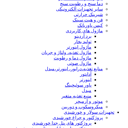
دما سنج و رطوبت سنج
سایر تجهیزات الکترونیکی
شیرینک حرارتی
فن و هیت سینک
کیس پاوربانک
ماژول های کاربردی
برد آردینو
تولید بخار
ماژول اینورتر
ماژول تغذیه، ولتاژ و جریان
ماژول دما و رطوبت
ماژول صوتی
منابع تغذیه،درایور، اینورتر،مبدل
آداپتور
اینورتر
پاور سوئیچینگ
مبدل
منبع تغذیه متغیر
موتور و آرمیچر
میکروسکوپ و دوربین
تجهیزات سولار و خورشیدی
پروژکتور و چراغ خورشیدی
پروژکتور های پنل جدا خورشیدی