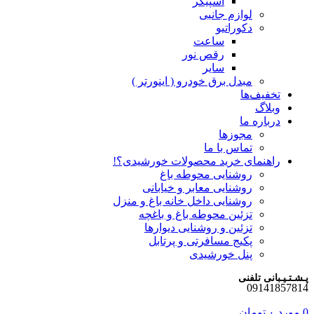
اسپیکر
لوازم جانبی
دکوراتیو
ساعت
رقص نور
سایر
مبدل برق خودرو ( اینورتر )
تخفیف‌ها
وبلاگ
درباره ما
مجوزها
تماس با ما
راهنمای خرید محصولات خورشیدی؟!
روشنایی محوطه باغ
روشنایی معابر و خیابانی
روشنایی داخل خانه باغ و منزل
تزئین محوطه باغ و باغچه
تزئین و روشنایی دیوارها
پکیج مسافرتی و پرتابل
پنل خورشیدی
پـشـتـیـبانی تلفنی
09141857814
0
مورد
۰
تومان