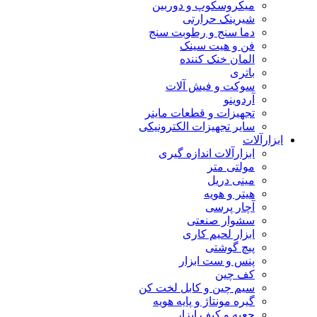
میکروسکوپ و دوربین
شیرینک حرارتی
دما سنج و رطوبت سنج
فن و هیت سینک
المان خنک کننده
باتری
سوکت و فیش آلات
آردوینو
تجهیزات و قطعات ماینر
سایر تجهیزات الکترونیکی
ابزارآلات
ابزارآلات اندازه گیری
مولتی متر
مینی دریل
هیتر و هویه
آچار پرسی
سشوار صنعتی
ابزار لحیم کاری
پیچ گوشتی
پنس و ست ابزار
کف چین
سیم چین و کابل لخت کن
گیره مونتاژ و پایه هویه
جعبه و کیف ابزار