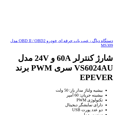
دستگاه دیاگ - عیب یاب حرفه ای خودرو OBD II / OBD2 مدل
MS309
شارژ کنترلر 60A و 24V مدل
VS6024AU سری PWM برند
EPEVER
بیشیه ولتاژ مدار باز: 50 ولت
بیشینه جریان: 60 آمپر
تکنولوژی PWM
دارای نمایشگر دیجیتال
دو عدد پورت USB
سنسور دما