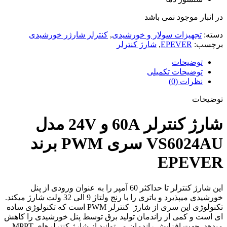
در انبار موجود نمی باشد
دسته:
تجهیزات سولار و خورشیدی
,
کنترلر شارژر خورشیدی
برچسب:
EPEVER
,
شارژ کنترلر
توضیحات
توضیحات تکمیلی
نظرات (0)
توضیحات
شارژ کنترلر 60A و 24V مدل
VS6024AU سری PWM برند
EPEVER
این شارژ کنترلر تا حداکثر 60 آمپر را به عنوان ورودی از پنل
خورشیدی میپذیرد و باتری را با رنج ولتاژ 9 الی 32 ولت شارژ میکند.
تکنولوژی این سری از شارژ کنترلر PWM است که تکنولوژی ساده
ای است و کمی از راندمان تولید برق توسط پنل خورشیدی را کاهش
میدهد. جهت افزایش راندمان می‌توانید از شارژ کنترلرهای MPPT