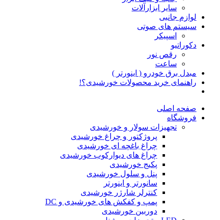
سایر ابزارآلات
لوازم جانبی
سیستم های صوتی
اسپیکر
دکوراتیو
رقص نور
ساعت
مبدل برق خودرو ( اینورتر )
راهنمای خرید محصولات خورشیدی؟!
صفحه اصلی
فروشگاه
تجهیزات سولار و خورشیدی
پروژکتور و چراغ خورشیدی
چراغ باغچه ای خورشیدی
چراغ های دیوارکوب خورشیدی
پکیج خورشیدی
پنل و سلول خورشیدی
سانورتر و اینورتر
کنترلر شارژر خورشیدی
پمپ و کفکش های خورشیدی و DC
دوربین خورشیدی