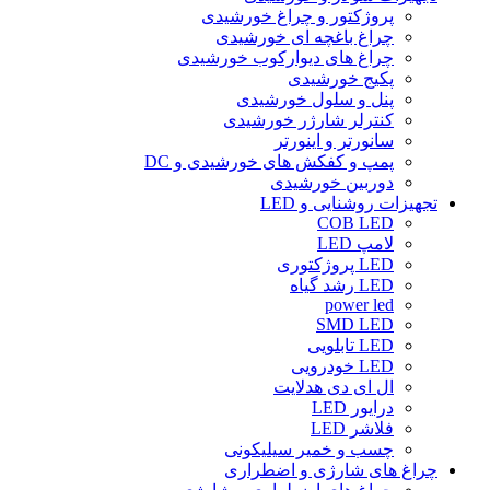
پروژکتور و چراغ خورشیدی
چراغ باغچه ای خورشیدی
چراغ های دیوارکوب خورشیدی
پکیج خورشیدی
پنل و سلول خورشیدی
کنترلر شارژر خورشیدی
سانورتر و اینورتر
پمپ و کفکش های خورشیدی و DC
دوربین خورشیدی
تجهیزات روشنایی و LED
COB LED
لامپ LED
LED پروژکتوری
LED رشد گیاه
power led
SMD LED
LED تابلویی
LED خودرویی
ال ای دی هدلایت
درایور LED
فلاشر LED
چسب و خمیر سیلیکونی
چراغ های شارژی و اضطراری