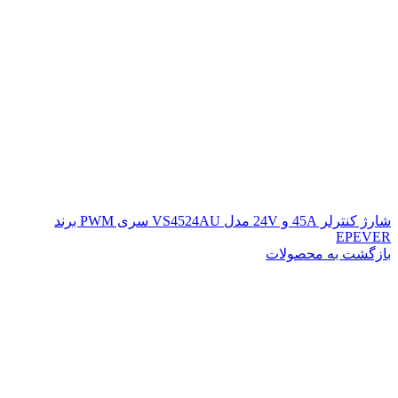
شارژ کنترلر 45A و 24V مدل VS4524AU سری PWM برند
EPEVER
بازگشت به محصولات