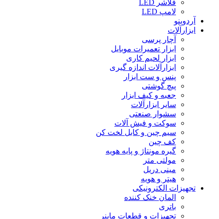
فلاشر LED
لامپ LED
آردوینو
ابزارآلات
آچار پرسی
ابزار تعمیرات موبایل
ابزار لحیم کاری
ابزارآلات اندازه گیری
پنس و ست ابزار
پیچ گوشتی
جعبه و کیف ابزار
سایر ابزارآلات
سشوار صنعتی
سوکت و فیش آلات
سیم چین و کابل لخت کن
کف چین
گیره مونتاژ و پایه هویه
مولتی متر
مینی دریل
هیتر و هویه
تجهیزات الکترونیکی
المان خنک کننده
باتری
تجهیزات و قطعات ماینر