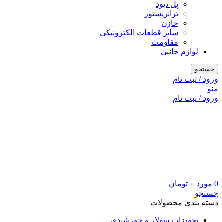
پل دیود
ترانزیستور
خازن
سایر قطعات الکترونیکی
مقاومت
لوازم جانبی
جستجو
ورود / ثبت نام
منو
ورود / ثبت نام
0
مورد
۰
تومان
جستجو
دسته بندی محصولات
تجهیزات سولار و خورشیدی