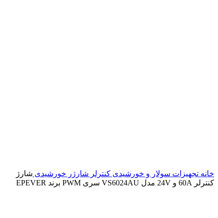
خانه
تجهیزات سولار و خورشیدی
کنترلر شارژر خورشیدی
شارژ
کنترلر 60A و 24V مدل VS6024AU سری PWM برند EPEVER