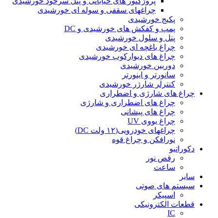
پروژکتور های خیابانی و پنل سرخود خورشیدی
چراغهای سقفی و سوله ای خورشیدی
پکیج خورشیدی
پمپ و کفکش های خورشیدی و DC
پنل و سلول خورشیدی
چراغ باغچه ای خورشیدی
چراغ های دیوارکوب خورشیدی
دوربین خورشیدی
سانورتر و اینورتر
کنترلر شارژر خورشیدی
چراغ های شارژی و اضطراری
چراغ های اضطراری و شارژی
چراغ های پیشانی
چراغ یووی UV
چراغهای خودرویی(۱۲ ولت DC)
نورافکن و چراغ قوه
دکوراتیو
رقص نور
ساعت
سایر
سیستم های صوتی
اسپیکر
قطعات الکترونیکی
IC