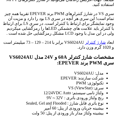
استفاده کنید.
سری VS در شارژ کنترلرهای PWM برند EPEVER تقریبا همه چیز
تمام است! این سری هر آنچه در سری LS بود را دارد و مزیت آن
وجود نمایشگر برای ارتباط با کنترلر است. در سری LS برای ارتباط
با کنترلر باید علامت های چشمکی LEDها را رمزگشایی میکردیم
ولی در این مدل با وجود LCD مشکل رمزگشایی حل شده است .
ابعاد
شارژ کنترلر
VS6024AU برابر با 214 – 129 – 73 میلیمتر است
و 1020 گرم وزن دارد.
مشخصات شارژ کنترلر 60A و 24V مدل VS6024AU
سری PWM برند EPEVER:
مدل: VS6024AU
شرکت سازنده: EPEVER
تکنولوژی: PWM
سری: VS (ViewStar)
ولتاژ نامی سیستم: 12/24VDC Auto
رنج ولتاژ ورودی باتری : 9V～32V
نوع باتری قابل شارژ : Sealed, Gel and Flooded
بیشینه جریان ورودی از پنل: 60 آمپر
بیشینه ولتاژ مدار باز ورودی از پنل: 50 ولت