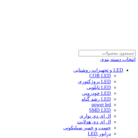
انتخاب دسته بندی
LED و تجهیزات روشنایی
COB LED
LED پروژکتوری
LED تابلویی
LED خودرویی
LED رشد گیاه
power led
SMD LED
ال ای دی نواری
ال ای دی هدلایت
چسب و خمیر سیلیکونی
درایور LED