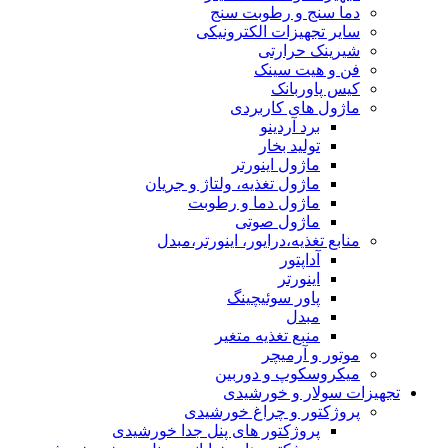
دما سنج و رطوبت سنج
سایر تجهیزات الکترونیکی
شیرینک حرارتی
فن و هیت سینک
کیس پاوربانک
ماژول های کاربردی
برد آردینو
تولید بخار
ماژول اینورتر
ماژول تغذیه، ولتاژ و جریان
ماژول دما و رطوبت
ماژول صوتی
منابع تغذیه،درایور، اینورتر،مبدل
آداپتور
اینورتر
پاور سوئیچینگ
مبدل
منبع تغذیه متغیر
موتور و آرمیچر
میکروسکوپ و دوربین
تجهیزات سولار و خورشیدی
پروژکتور و چراغ خورشیدی
پروژکتور های پنل جدا خورشیدی