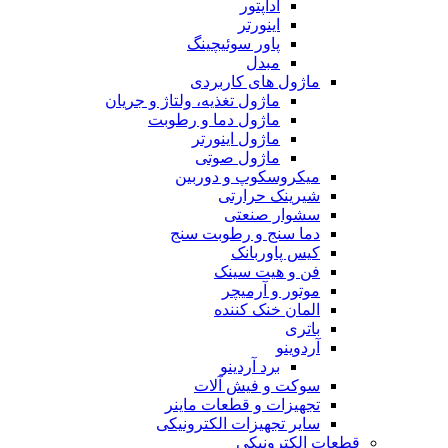
آداپتور
اینورتر
پاور سوئیچینگ
مبدل
ماژول های کاربردی
ماژول تغذیه، ولتاژ و جریان
ماژول دما و رطوبت
ماژول اینورتر
ماژول صوتی
میکروسکوپ و دوربین
شیرینک حرارتی
سشوار صنعتی
دما سنج و رطوبت سنج
کیس پاوربانک
فن و هیت سینک
موتور و آرمیچر
المان خنک کننده
باتری
آردوینو
برد آردینو
سوکت و فیش آلات
تجهیزات و قطعات ماینر
سایر تجهیزات الکترونیکی
قطعات الکترونیکی