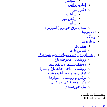
اسپیکر
لوازم جانبی
دکوراتیو
ساعت
رقص نور
سایر
مبدل برق خودرو ( اینورتر )
تخفیف‌ها
وبلاگ
درباره ما
مجوزها
تماس با ما
راهنمای خرید محصولات خورشیدی؟!
روشنایی محوطه باغ
روشنایی معابر و خیابانی
روشنایی داخل خانه باغ و منزل
تزئین محوطه باغ و باغچه
تزئین و روشنایی دیوارها
پکیج مسافرتی و پرتابل
پنل خورشیدی
پـشـتـیـبانی تلفنی
09141857814
0
مورد
۰
تومان