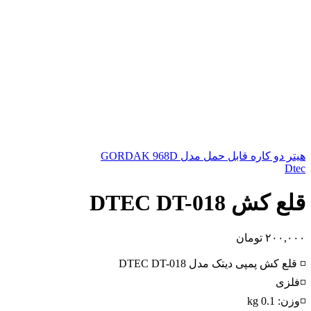
هیتر دو کاره قابل حمل مدل GORDAK 968D
Dtec
قلع کش DTEC DT-018
۲۰۰,۰۰۰
تومان
◽ قلع کش پمپی دیتک مدل DTEC DT-018
◽فلزی
◽وزن: 0.1 kg