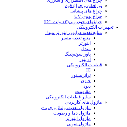
چراغ های اضطراری و شارژی
نورافکن و چراغ قوه
چراغ های پیشانی
چراغ یووی UV
چراغهای خودرویی(۱۲ ولت DC)
تجهیزات الکترونیکی
منابع تغذیه،درایور، اینورتر،مبدل
منبع تغذیه متغیر
اینورتر
مبدل
پاور سوئیچینگ
آداپتور
قطعات الکترونیکی
IC
ترانزیستور
خازن
دیود
مقاومت
سایر قطعات الکترونیکی
ماژول های کاربردی
ماژول تغذیه، ولتاژ و جریان
ماژول دما و رطوبت
ماژول اینورتر
ماژول صوتی