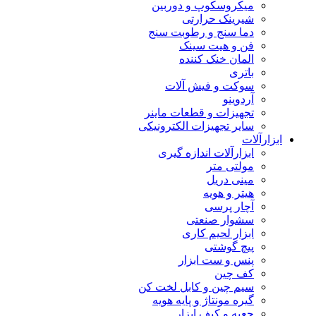
میکروسکوپ و دوربین
شیرینک حرارتی
دما سنج و رطوبت سنج
فن و هیت سینک
المان خنک کننده
باتری
سوکت و فیش آلات
آردوینو
تجهیزات و قطعات ماینر
سایر تجهیزات الکترونیکی
ابزارآلات
ابزارآلات اندازه گیری
مولتی متر
مینی دریل
هیتر و هویه
آچار پرسی
سشوار صنعتی
ابزار لحیم کاری
پیچ گوشتی
پنس و ست ابزار
کف چین
سیم چین و کابل لخت کن
گیره مونتاژ و پایه هویه
جعبه و کیف ابزار