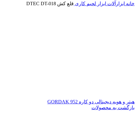
خانه
ابزارآلات
ابزار لحیم کاری
قلع کش DTEC DT-018
هیتر و هویه دیجیتالی دو کاره GORDAK 952
بازگشت به محصولات