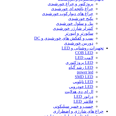
پروژکتور و چراغ خورشیدی
چراغ باغچه ای خورشیدی
چراغ های دیوارکوب خورشیدی
پکیج خورشیدی
پنل و سلول خورشیدی
کنترلر شارژر خورشیدی
سانورتر و اینورتر
پمپ و کفکش های خورشیدی و DC
دوربین خورشیدی
تجهیزات روشنایی و LED
COB LED
لامپ LED
LED پروژکتوری
LED رشد گیاه
power led
SMD LED
LED تابلویی
LED خودرویی
ال ای دی هدلایت
درایور LED
فلاشر LED
چسب و خمیر سیلیکونی
چراغ های شارژی و اضطراری