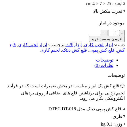
◽ابعاد : 25 × 7 × 4 cm
◽قدرت مکش بالا
موجود در انبار
قلع
کش
افزودن به سبد خرید
DTEC
دسته:
ابزار لحیم کاری
,
ابزارآلات
برچسب:
ابزار لحیم کاری
,
قلع
DT-
کش
,
قلع کش پمپی
,
قلع کش دیتک
,
لحیم کاری
018
عدد
توضیحات
نظرات (0)
توضیحات
⚪ قلع کش یک ابزار مناسب در بخش تعمیرات است که در فرآیند
لحیم زدایی برای برداشتن قلع های اضافی از روی بردهای
الکترونیکی بکار می رود.
◽ قلع کش پمپی دیتک مدل DTEC DT-018
◽فلزی
◽وزن: 0.1 kg