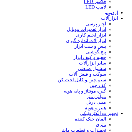
فلاشر LED
لامپ LED
آردوینو
ابزارآلات
آچار پرسی
ابزار تعمیرات موبایل
ابزار لحیم کاری
ابزارآلات اندازه گیری
پنس و ست ابزار
پیچ گوشتی
جعبه و کیف ابزار
سایر ابزارآلات
سشوار صنعتی
سوکت و فیش آلات
سیم چین و کابل لخت کن
کف چین
گیره مونتاژ و پایه هویه
مولتی متر
مینی دریل
هیتر و هویه
تجهیزات الکترونیکی
المان خنک کننده
باتری
تجهیزات و قطعات ماینر