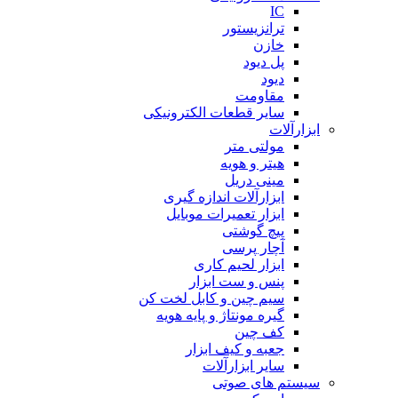
IC
ترانزیستور
خازن
پل دیود
دیود
مقاومت
سایر قطعات الکترونیکی
ابزارآلات
مولتی متر
هیتر و هویه
مینی دریل
ابزارآلات اندازه گیری
ابزار تعمیرات موبایل
پیچ گوشتی
آچار پرسی
ابزار لحیم کاری
پنس و ست ابزار
سیم چین و کابل لخت کن
گیره مونتاژ و پایه هویه
کف چین
جعبه و کیف ابزار
سایر ابزارآلات
سیستم های صوتی