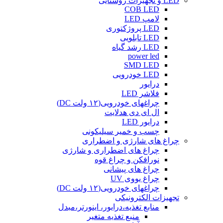
LED و تجهیزات روشنایی
COB LED
لامپ LED
LED پروژکتوری
LED تابلویی
LED رشد گیاه
power led
SMD LED
LED خودرویی
درایور
فلاشر LED
چراغهای خودرویی(۱۲ ولت DC)
ال ای دی هدلایت
درایور LED
چسب و خمیر سیلیکونی
چراغ های شارژی و اضطراری
چراغ های اضطراری و شارژی
نورافکن و چراغ قوه
چراغ های پیشانی
چراغ یووی UV
چراغهای خودرویی(۱۲ ولت DC)
تجهیزات الکترونیکی
منابع تغذیه،درایور، اینورتر،مبدل
منبع تغذیه متغیر