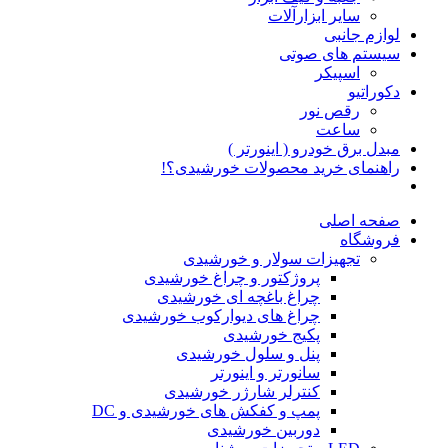
سایر ابزارآلات
لوازم جانبی
سیستم های صوتی
اسپیکر
دکوراتیو
رقص نور
ساعت
مبدل برق خودرو ( اینورتر )
راهنمای خرید محصولات خورشیدی؟!
صفحه اصلی
فروشگاه
تجهیزات سولار و خورشیدی
پروژکتور و چراغ خورشیدی
چراغ باغچه ای خورشیدی
چراغ های دیوارکوب خورشیدی
پکیج خورشیدی
پنل و سلول خورشیدی
سانورتر و اینورتر
کنترلر شارژر خورشیدی
پمپ و کفکش های خورشیدی و DC
دوربین خورشیدی