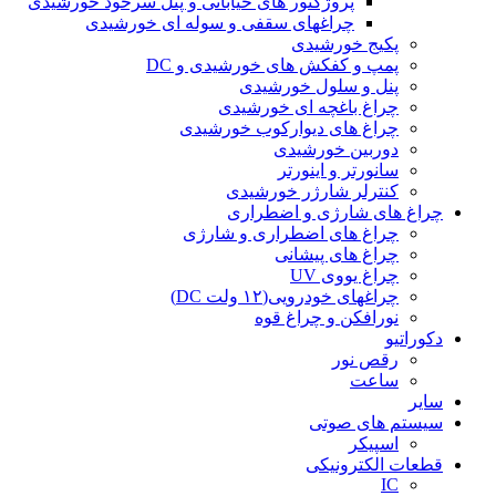
پروژکتور های خیابانی و پنل سرخود خورشیدی
چراغهای سقفی و سوله ای خورشیدی
پکیج خورشیدی
پمپ و کفکش های خورشیدی و DC
پنل و سلول خورشیدی
چراغ باغچه ای خورشیدی
چراغ های دیوارکوب خورشیدی
دوربین خورشیدی
سانورتر و اینورتر
کنترلر شارژر خورشیدی
چراغ های شارژی و اضطراری
چراغ های اضطراری و شارژی
چراغ های پیشانی
چراغ یووی UV
چراغهای خودرویی(۱۲ ولت DC)
نورافکن و چراغ قوه
دکوراتیو
رقص نور
ساعت
سایر
سیستم های صوتی
اسپیکر
قطعات الکترونیکی
IC