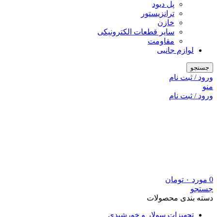
پل دیود
ترانزیستور
خازن
سایر قطعات الکترونیکی
مقاومت
لوازم جانبی
جستجو
ورود / ثبت نام
منو
ورود / ثبت نام
0
مورد
۰
تومان
جستجو
دسته بندی محصولات
تجهیزات سولار و خورشیدی