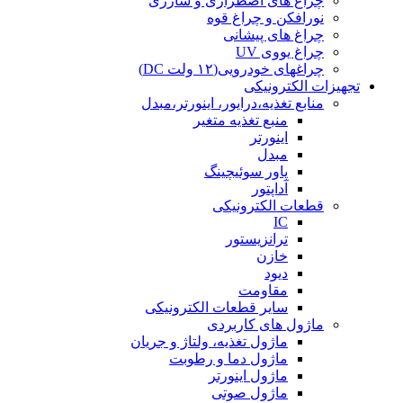
چراغ های اضطراری و شارژی
نورافکن و چراغ قوه
چراغ های پیشانی
چراغ یووی UV
چراغهای خودرویی(۱۲ ولت DC)
تجهیزات الکترونیکی
منابع تغذیه،درایور، اینورتر،مبدل
منبع تغذیه متغیر
اینورتر
مبدل
پاور سوئیچینگ
آداپتور
قطعات الکترونیکی
IC
ترانزیستور
خازن
دیود
مقاومت
سایر قطعات الکترونیکی
ماژول های کاربردی
ماژول تغذیه، ولتاژ و جریان
ماژول دما و رطوبت
ماژول اینورتر
ماژول صوتی