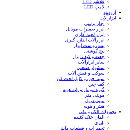
فلاشر LED
لامپ LED
آردوینو
ابزارآلات
آچار پرسی
ابزار تعمیرات موبایل
ابزار لحیم کاری
ابزارآلات اندازه گیری
پنس و ست ابزار
پیچ گوشتی
جعبه و کیف ابزار
سایر ابزارآلات
سشوار صنعتی
سوکت و فیش آلات
سیم چین و کابل لخت کن
کف چین
گیره مونتاژ و پایه هویه
مولتی متر
مینی دریل
هیتر و هویه
تجهیزات الکترونیکی
المان خنک کننده
باتری
تجهیزات و قطعات ماینر