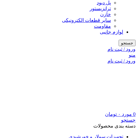
پل دیود
ترانزیستور
خازن
سایر قطعات الکترونیکی
مقاومت
لوازم جانبی
جستجو
ورود / ثبت نام
منو
ورود / ثبت نام
0
مورد
۰
تومان
جستجو
دسته بندی محصولات
تجهیزات سولار و خورشیدی