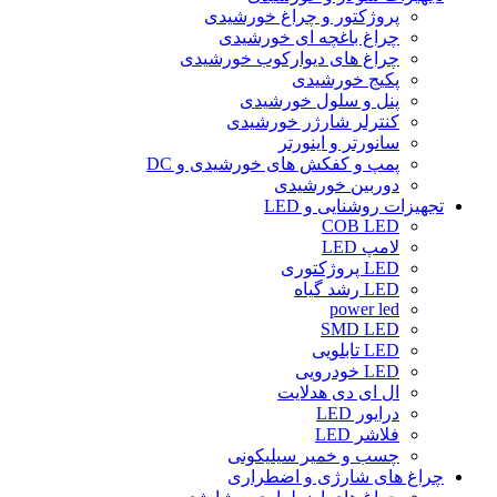
پروژکتور و چراغ خورشیدی
چراغ باغچه ای خورشیدی
چراغ های دیوارکوب خورشیدی
پکیج خورشیدی
پنل و سلول خورشیدی
کنترلر شارژر خورشیدی
سانورتر و اینورتر
پمپ و کفکش های خورشیدی و DC
دوربین خورشیدی
تجهیزات روشنایی و LED
COB LED
لامپ LED
LED پروژکتوری
LED رشد گیاه
power led
SMD LED
LED تابلویی
LED خودرویی
ال ای دی هدلایت
درایور LED
فلاشر LED
چسب و خمیر سیلیکونی
چراغ های شارژی و اضطراری