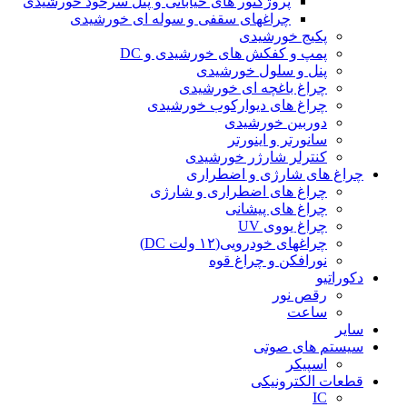
پروژکتور های خیابانی و پنل سرخود خورشیدی
چراغهای سقفی و سوله ای خورشیدی
پکیج خورشیدی
پمپ و کفکش های خورشیدی و DC
پنل و سلول خورشیدی
چراغ باغچه ای خورشیدی
چراغ های دیوارکوب خورشیدی
دوربین خورشیدی
سانورتر و اینورتر
کنترلر شارژر خورشیدی
چراغ های شارژی و اضطراری
چراغ های اضطراری و شارژی
چراغ های پیشانی
چراغ یووی UV
چراغهای خودرویی(۱۲ ولت DC)
نورافکن و چراغ قوه
دکوراتیو
رقص نور
ساعت
سایر
سیستم های صوتی
اسپیکر
قطعات الکترونیکی
IC