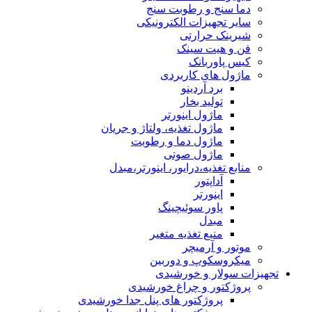
دما سنج و رطوبت سنج
سایر تجهیزات الکترونیکی
شیرینک حرارتی
فن و هیت سینک
کیس پاوربانک
ماژول های کاربردی
برد آردینو
تولید بخار
ماژول اینورتر
ماژول تغذیه، ولتاژ و جریان
ماژول دما و رطوبت
ماژول صوتی
منابع تغذیه،درایور، اینورتر،مبدل
آداپتور
اینورتر
پاور سوئیچینگ
مبدل
منبع تغذیه متغیر
موتور و آرمیچر
میکروسکوپ و دوربین
تجهیزات سولار و خورشیدی
پروژکتور و چراغ خورشیدی
پروژکتور های پنل جدا خورشیدی