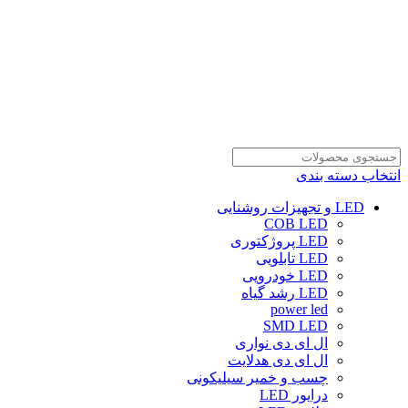
انتخاب دسته بندی
LED و تجهیزات روشنایی
COB LED
LED پروژکتوری
LED تابلویی
LED خودرویی
LED رشد گیاه
power led
SMD LED
ال ای دی نواری
ال ای دی هدلایت
چسب و خمیر سیلیکونی
درایور LED