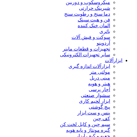
میکروسکوپ و دوربین
شیرینک حرارتی
دما سنج و رطوبت سنج
فن و هیت سینک
المان خنک کننده
باتری
سوکت و فیش آلات
آردوینو
تجهیزات و قطعات ماینر
سایر تجهیزات الکترونیکی
ابزارآلات
ابزارآلات اندازه گیری
مولتی متر
مینی دریل
هیتر و هویه
آچار پرسی
سشوار صنعتی
ابزار لحیم کاری
پیچ گوشتی
پنس و ست ابزار
کف چین
سیم چین و کابل لخت کن
گیره مونتاژ و پایه هویه
جعبه و کیف ابزار