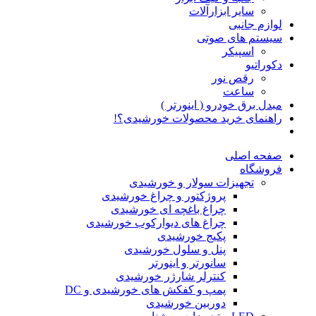
سایر ابزارآلات
لوازم جانبی
سیستم های صوتی
اسپیکر
دکوراتیو
رقص نور
ساعت
مبدل برق خودرو ( اینورتر )
راهنمای خرید محصولات خورشیدی؟!
صفحه اصلی
فروشگاه
تجهیزات سولار و خورشیدی
پروژکتور و چراغ خورشیدی
چراغ باغچه ای خورشیدی
چراغ های دیوارکوب خورشیدی
پکیج خورشیدی
پنل و سلول خورشیدی
سانورتر و اینورتر
کنترلر شارژر خورشیدی
پمپ و کفکش های خورشیدی و DC
دوربین خورشیدی