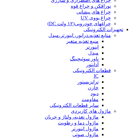
چراغ های اضطراری و شارژی
نورافکن و چراغ قوه
چراغ های پیشانی
چراغ یووی UV
چراغهای خودرویی(۱۲ ولت DC)
تجهیزات الکترونیکی
منابع تغذیه،درایور، اینورتر،مبدل
منبع تغذیه متغیر
اینورتر
مبدل
پاور سوئیچینگ
آداپتور
قطعات الکترونیکی
IC
ترانزیستور
خازن
دیود
مقاومت
سایر قطعات الکترونیکی
ماژول های کاربردی
ماژول تغذیه، ولتاژ و جریان
ماژول دما و رطوبت
ماژول اینورتر
ماژول صوتی