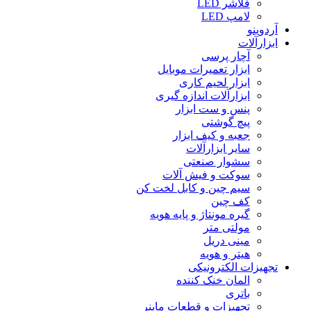
فلاشر LED
لامپ LED
آردوینو
ابزارآلات
آچار پرسی
ابزار تعمیرات موبایل
ابزار لحیم کاری
ابزارآلات اندازه گیری
پنس و ست ابزار
پیچ گوشتی
جعبه و کیف ابزار
سایر ابزارآلات
سشوار صنعتی
سوکت و فیش آلات
سیم چین و کابل لخت کن
کف چین
گیره مونتاژ و پایه هویه
مولتی متر
مینی دریل
هیتر و هویه
تجهیزات الکترونیکی
المان خنک کننده
باتری
تجهیزات و قطعات ماینر