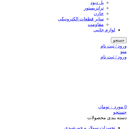
پل دیود
ترانزیستور
خازن
سایر قطعات الکترونیکی
مقاومت
لوازم جانبی
جستجو
ورود / ثبت نام
منو
ورود / ثبت نام
0
مورد
۰
تومان
جستجو
دسته بندی محصولات
تجهیزات سولار و خورشیدی