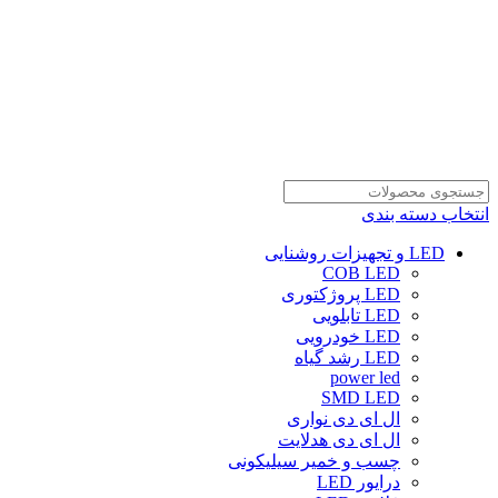
انتخاب دسته بندی
LED و تجهیزات روشنایی
COB LED
LED پروژکتوری
LED تابلویی
LED خودرویی
LED رشد گیاه
power led
SMD LED
ال ای دی نواری
ال ای دی هدلایت
چسب و خمیر سیلیکونی
درایور LED