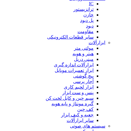
IC
ترانزیستور
خازن
پل دیود
دیود
مقاومت
سایر قطعات الکترونیکی
ابزارآلات
مولتی متر
هیتر و هویه
مینی دریل
ابزارآلات اندازه گیری
ابزار تعمیرات موبایل
پیچ گوشتی
آچار پرسی
ابزار لحیم کاری
پنس و ست ابزار
سیم چین و کابل لخت کن
گیره مونتاژ و پایه هویه
کف چین
جعبه و کیف ابزار
سایر ابزارآلات
سیستم های صوتی