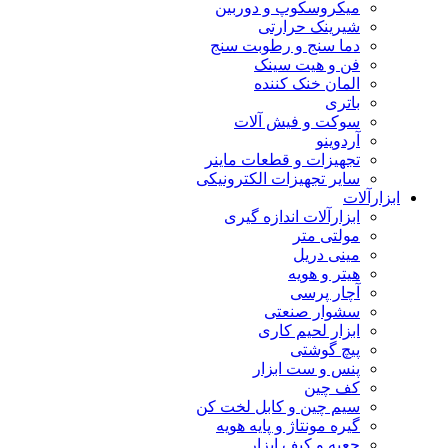
میکروسکوپ و دوربین
شیرینک حرارتی
دما سنج و رطوبت سنج
فن و هیت سینک
المان خنک کننده
باتری
سوکت و فیش آلات
آردوینو
تجهیزات و قطعات ماینر
سایر تجهیزات الکترونیکی
ابزارآلات
ابزارآلات اندازه گیری
مولتی متر
مینی دریل
هیتر و هویه
آچار پرسی
سشوار صنعتی
ابزار لحیم کاری
پیچ گوشتی
پنس و ست ابزار
کف چین
سیم چین و کابل لخت کن
گیره مونتاژ و پایه هویه
جعبه و کیف ابزار