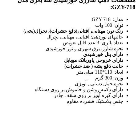
مشخصات لامپ شارژی خورشیدی سه باتری مدل
GZY-718:
مدل: GZY-718
توان: 100 وات
رنگ نور:
مهتابی، آفتابی(دفع حشرات)، نچرال(یخی)
حالتهای نوردهی: آفتابی، مهتابی، نچرال
تعداد باتری: 3 عدد قابل تعویض
نحوه شارژ: برق شهری و نور خورشیدی
دارای پنل خورشیدی
دارای خروجی پاوربانک موبایل
حالت دفع پشه ( ضد حشرات)
ابعاد:
110*110 میلی‌متر
وزن:
300 گرم
نحوه حمل
دستی , آویزی
دارای دکمه روشن و خاموش بر روی دستگاه
دارای گیره آویز بر روی سقف چادر
جنس
پلاستیک فشرده مقاوم