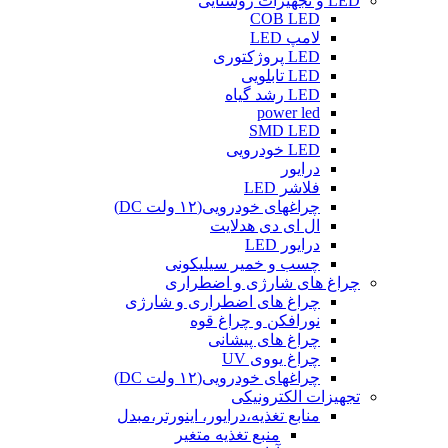
LED و تجهیزات روشنایی
COB LED
لامپ LED
LED پروژکتوری
LED تابلویی
LED رشد گیاه
power led
SMD LED
LED خودرویی
درایور
فلاشر LED
چراغهای خودرویی(۱۲ ولت DC)
ال ای دی هدلایت
درایور LED
چسب و خمیر سیلیکونی
چراغ های شارژی و اضطراری
چراغ های اضطراری و شارژی
نورافکن و چراغ قوه
چراغ های پیشانی
چراغ یووی UV
چراغهای خودرویی(۱۲ ولت DC)
تجهیزات الکترونیکی
منابع تغذیه،درایور، اینورتر،مبدل
منبع تغذیه متغیر