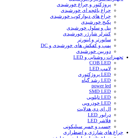
پروژکتور و چراغ خورشیدی
چراغ باغچه ای خورشیدی
چراغ های دیوارکوب خورشیدی
پکیج خورشیدی
پنل و سلول خورشیدی
کنترلر شارژر خورشیدی
سانورتر و اینورتر
پمپ و کفکش های خورشیدی و DC
دوربین خورشیدی
تجهیزات روشنایی و LED
COB LED
لامپ LED
LED پروژکتوری
LED رشد گیاه
power led
SMD LED
LED تابلویی
LED خودرویی
ال ای دی هدلایت
درایور LED
فلاشر LED
چسب و خمیر سیلیکونی
چراغ های شارژی و اضطراری