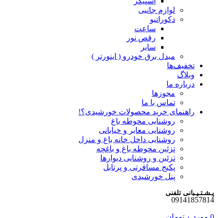
اسپیکر
لوازم جانبی
دکوراتیو
ساعت
رقص نور
سایر
مبدل برق خودرو ( اینورتر )
تخفیف‌ها
وبلاگ
درباره ما
مجوزها
تماس با ما
راهنمای خرید محصولات خورشیدی؟!
روشنایی محوطه باغ
روشنایی معابر و خیابانی
روشنایی داخل خانه باغ و منزل
تزئین محوطه باغ و باغچه
تزئین و روشنایی دیوارها
پکیج مسافرتی و پرتابل
پنل خورشیدی
پـشـتـیـبانی تلفنی
09141857814
0
مورد
۰
تومان