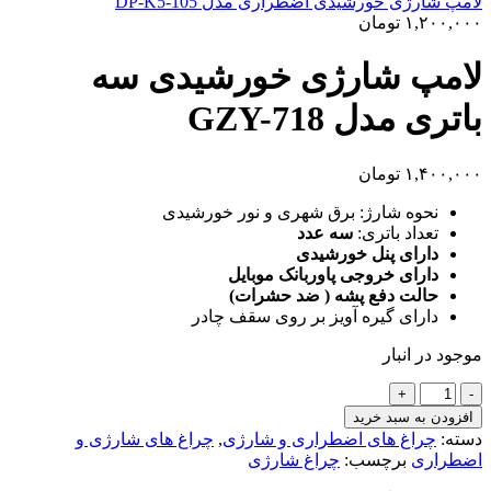
لامپ شارژی خورشیدی اضطراری مدل DP-K5-105
۱,۲۰۰,۰۰۰
تومان
لامپ شارژی خورشیدی سه
باتری مدل GZY-718
۱,۴۰۰,۰۰۰
تومان
نحوه شارژ: برق شهری و نور خورشیدی
تعداد باتری:
سه عدد
دارای پنل خورشیدی
دارای خروجی پاوربانک موبایل
حالت دفع پشه ( ضد حشرات)
دارای گیره آویز بر روی سقف چادر
موجود در انبار
لامپ
شارژی
افزودن به سبد خرید
خورشیدی
دسته:
چراغ های اضطراری و شارژی
,
چراغ های شارژی و
سه
اضطراری
برچسب:
چراغ شارژی
باتری