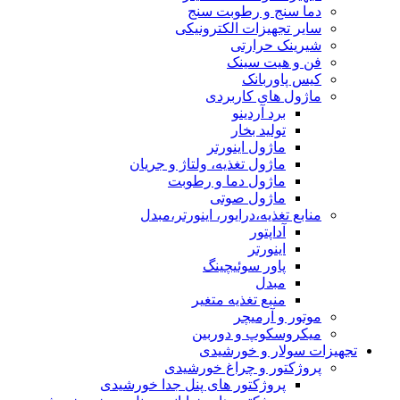
دما سنج و رطوبت سنج
سایر تجهیزات الکترونیکی
شیرینک حرارتی
فن و هیت سینک
کیس پاوربانک
ماژول های کاربردی
برد آردینو
تولید بخار
ماژول اینورتر
ماژول تغذیه، ولتاژ و جریان
ماژول دما و رطوبت
ماژول صوتی
منابع تغذیه،درایور، اینورتر،مبدل
آداپتور
اینورتر
پاور سوئیچینگ
مبدل
منبع تغذیه متغیر
موتور و آرمیچر
میکروسکوپ و دوربین
تجهیزات سولار و خورشیدی
پروژکتور و چراغ خورشیدی
پروژکتور های پنل جدا خورشیدی