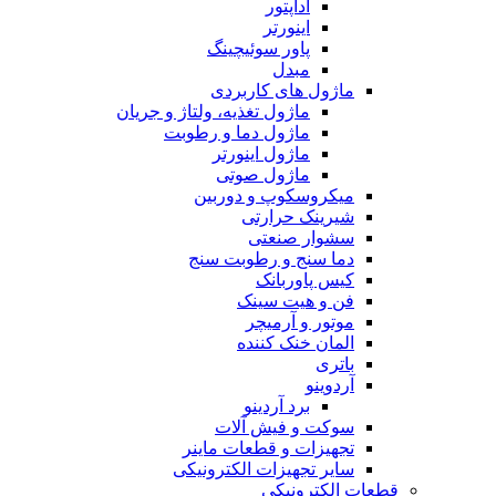
آداپتور
اینورتر
پاور سوئیچینگ
مبدل
ماژول های کاربردی
ماژول تغذیه، ولتاژ و جریان
ماژول دما و رطوبت
ماژول اینورتر
ماژول صوتی
میکروسکوپ و دوربین
شیرینک حرارتی
سشوار صنعتی
دما سنج و رطوبت سنج
کیس پاوربانک
فن و هیت سینک
موتور و آرمیچر
المان خنک کننده
باتری
آردوینو
برد آردینو
سوکت و فیش آلات
تجهیزات و قطعات ماینر
سایر تجهیزات الکترونیکی
قطعات الکترونیکی