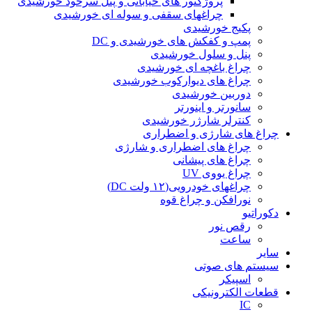
پروژکتور های خیابانی و پنل سرخود خورشیدی
چراغهای سقفی و سوله ای خورشیدی
پکیج خورشیدی
پمپ و کفکش های خورشیدی و DC
پنل و سلول خورشیدی
چراغ باغچه ای خورشیدی
چراغ های دیوارکوب خورشیدی
دوربین خورشیدی
سانورتر و اینورتر
کنترلر شارژر خورشیدی
چراغ های شارژی و اضطراری
چراغ های اضطراری و شارژی
چراغ های پیشانی
چراغ یووی UV
چراغهای خودرویی(۱۲ ولت DC)
نورافکن و چراغ قوه
دکوراتیو
رقص نور
ساعت
سایر
سیستم های صوتی
اسپیکر
قطعات الکترونیکی
IC