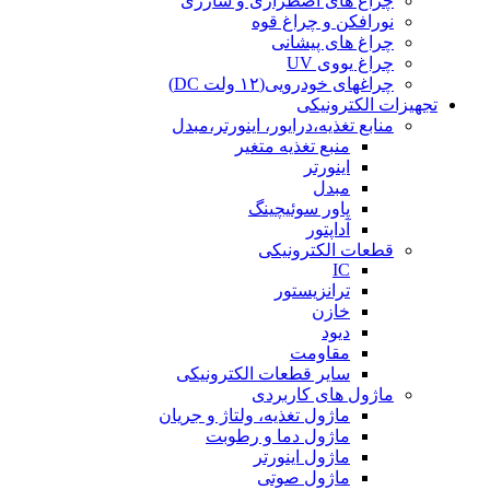
چراغ های اضطراری و شارژی
نورافکن و چراغ قوه
چراغ های پیشانی
چراغ یووی UV
چراغهای خودرویی(۱۲ ولت DC)
تجهیزات الکترونیکی
منابع تغذیه،درایور، اینورتر،مبدل
منبع تغذیه متغیر
اینورتر
مبدل
پاور سوئیچینگ
آداپتور
قطعات الکترونیکی
IC
ترانزیستور
خازن
دیود
مقاومت
سایر قطعات الکترونیکی
ماژول های کاربردی
ماژول تغذیه، ولتاژ و جریان
ماژول دما و رطوبت
ماژول اینورتر
ماژول صوتی