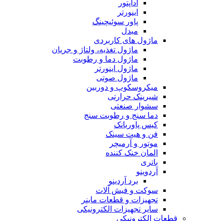
آداپتور
اینورتر
پاور سوئیچینگ
مبدل
ماژول های کاربردی
ماژول تغذیه، ولتاژ و جریان
ماژول دما و رطوبت
ماژول اینورتر
ماژول صوتی
میکروسکوپ و دوربین
شیرینک حرارتی
سشوار صنعتی
دما سنج و رطوبت سنج
کیس پاوربانک
فن و هیت سینک
موتور و آرمیچر
المان خنک کننده
باتری
آردوینو
برد آردینو
سوکت و فیش آلات
تجهیزات و قطعات ماینر
سایر تجهیزات الکترونیکی
قطعات الکترونیکی