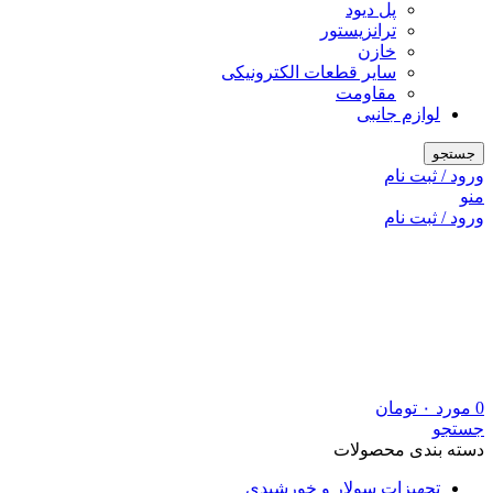
پل دیود
ترانزیستور
خازن
سایر قطعات الکترونیکی
مقاومت
لوازم جانبی
جستجو
ورود / ثبت نام
منو
ورود / ثبت نام
0
مورد
۰
تومان
جستجو
دسته بندی محصولات
تجهیزات سولار و خورشیدی