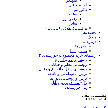
اسپیکر
لوازم جانبی
دکوراتیو
ساعت
رقص نور
سایر
مبدل برق خودرو ( اینورتر )
تخفیف‌ها
وبلاگ
درباره ما
مجوزها
تماس با ما
راهنمای خرید محصولات خورشیدی؟!
روشنایی محوطه باغ
روشنایی معابر و خیابانی
روشنایی داخل خانه باغ و منزل
تزئین محوطه باغ و باغچه
تزئین و روشنایی دیوارها
پکیج مسافرتی و پرتابل
پنل خورشیدی
پـشـتـیـبانی تلفنی
09141857814
0
مورد
۰
تومان