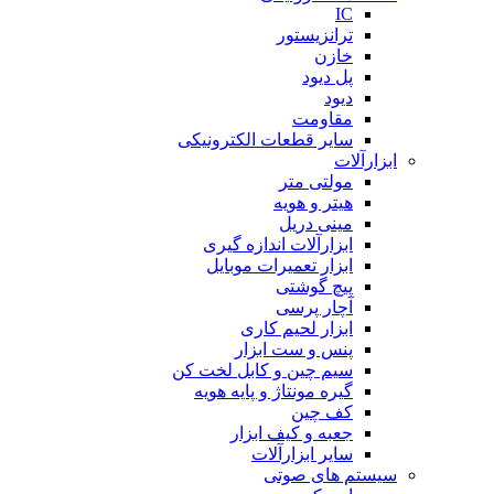
IC
ترانزیستور
خازن
پل دیود
دیود
مقاومت
سایر قطعات الکترونیکی
ابزارآلات
مولتی متر
هیتر و هویه
مینی دریل
ابزارآلات اندازه گیری
ابزار تعمیرات موبایل
پیچ گوشتی
آچار پرسی
ابزار لحیم کاری
پنس و ست ابزار
سیم چین و کابل لخت کن
گیره مونتاژ و پایه هویه
کف چین
جعبه و کیف ابزار
سایر ابزارآلات
سیستم های صوتی