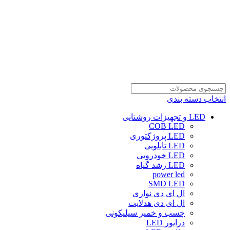
انتخاب دسته بندی
LED و تجهیزات روشنایی
COB LED
LED پروژکتوری
LED تابلویی
LED خودرویی
LED رشد گیاه
power led
SMD LED
ال ای دی نواری
ال ای دی هدلایت
چسب و خمیر سیلیکونی
درایور LED