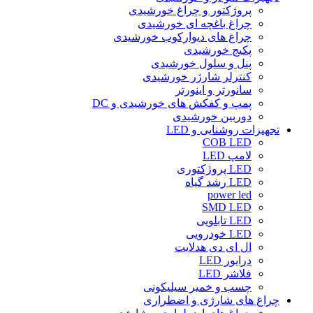
پروژکتور و چراغ خورشیدی
چراغ باغچه ای خورشیدی
چراغ های دیوارکوب خورشیدی
پکیج خورشیدی
پنل و سلول خورشیدی
کنترلر شارژر خورشیدی
سانورتر و اینورتر
پمپ و کفکش های خورشیدی و DC
دوربین خورشیدی
تجهیزات روشنایی و LED
COB LED
لامپ LED
LED پروژکتوری
LED رشد گیاه
power led
SMD LED
LED تابلویی
LED خودرویی
ال ای دی هدلایت
درایور LED
فلاشر LED
چسب و خمیر سیلیکونی
چراغ های شارژی و اضطراری