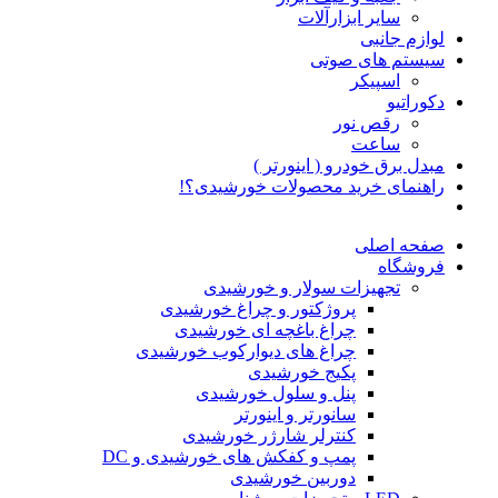
سایر ابزارآلات
لوازم جانبی
سیستم های صوتی
اسپیکر
دکوراتیو
رقص نور
ساعت
مبدل برق خودرو ( اینورتر )
راهنمای خرید محصولات خورشیدی؟!
صفحه اصلی
فروشگاه
تجهیزات سولار و خورشیدی
پروژکتور و چراغ خورشیدی
چراغ باغچه ای خورشیدی
چراغ های دیوارکوب خورشیدی
پکیج خورشیدی
پنل و سلول خورشیدی
سانورتر و اینورتر
کنترلر شارژر خورشیدی
پمپ و کفکش های خورشیدی و DC
دوربین خورشیدی