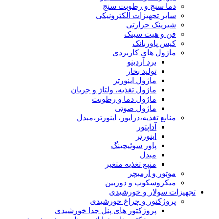
دما سنج و رطوبت سنج
سایر تجهیزات الکترونیکی
شیرینک حرارتی
فن و هیت سینک
کیس پاوربانک
ماژول های کاربردی
برد آردینو
تولید بخار
ماژول اینورتر
ماژول تغذیه، ولتاژ و جریان
ماژول دما و رطوبت
ماژول صوتی
منابع تغذیه،درایور، اینورتر،مبدل
آداپتور
اینورتر
پاور سوئیچینگ
مبدل
منبع تغذیه متغیر
موتور و آرمیچر
میکروسکوپ و دوربین
تجهیزات سولار و خورشیدی
پروژکتور و چراغ خورشیدی
پروژکتور های پنل جدا خورشیدی