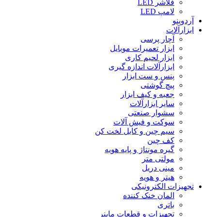
فلاشر LED
لامپ LED
آردوینو
ابزارآلات
آچار پرسی
ابزار تعمیرات موبایل
ابزار لحیم کاری
ابزارآلات اندازه گیری
پنس و ست ابزار
پیچ گوشتی
جعبه و کیف ابزار
سایر ابزارآلات
سشوار صنعتی
سوکت و فیش آلات
سیم چین و کابل لخت کن
کف چین
گیره مونتاژ و پایه هویه
مولتی متر
مینی دریل
هیتر و هویه
تجهیزات الکترونیکی
المان خنک کننده
باتری
تجهیزات و قطعات ماینر