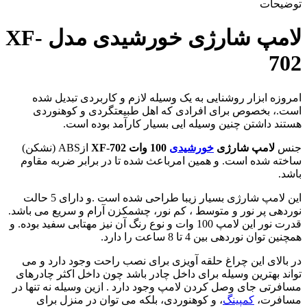
توضیحات
لامپ شارژی خورشیدی مدل XF-
702
امروزه ابزار روشنایی به یک وسیله لازم و کاربردی تبدیل شده
است.، بخصوص برای افرادی که اهل طبیعتگردی و کوهنوردی
هستند داشتن چنین وسیله ایی بسیار کارآمد بوده است.
جنس
لامپ شارژی
خورشیدی
100 وات
XF-702
ازABS (نشکن)
ساخته شده است. و همین امرباعث شده تا در برابر ضربه مقاوم
باشد.
این لامپ شارژی بسیار زیبا طراحی شده است .و دارای 5 حالت
نوردهی پر نور و متوسط ، کم نور، چشمکزن آرام و سریع می باشد.
قدرت نور این لامپ 100 وات و نوع رنگ آن نیز مهتابی سفید بوده. و
همچنین توان نوردهی بین 4 تا 8 ساعت را دارد.
در بالای این چراغ حلقه آویزی برای نصب راحت وجود دارد و می
تواند بهترین وسیله برای داخل چادر باشد چون داخل اکثر چادرهای
مسافرتی جای وصل کردن لامپ وجود دارد . ازین وسیله نه تنها در
مسافرت،
کمپینگ
، و کوهنوردی، بلکه می توان در منزل برای