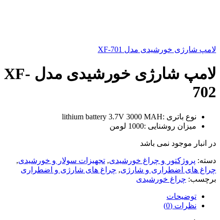
لامپ شارژی خورشیدی مدل XF-701
لامپ شارژی خورشیدی مدل XF-
702
نوع باتری :lithium battery 3.7V 3000 MAH
میزان روشنایی :1000 لومن
در انبار موجود نمی باشد
دسته:
پروژکتور و چراغ خورشیدی
,
تجهیزات سولار و خورشیدی
,
چراغ های اضطراری و شارژی
,
چراغ های شارژی و اضطراری
برچسب:
چراغ خورشیدی
توضیحات
نظرات (0)