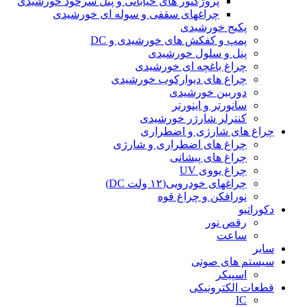
پروژکتور های خیابانی و پنل سرخود خورشیدی
چراغهای سقفی و سوله ای خورشیدی
پکیج خورشیدی
پمپ و کفکش های خورشیدی و DC
پنل و سلول خورشیدی
چراغ باغچه ای خورشیدی
چراغ های دیوارکوب خورشیدی
دوربین خورشیدی
سانورتر و اینورتر
کنترلر شارژر خورشیدی
چراغ های شارژی و اضطراری
چراغ های اضطراری و شارژی
چراغ های پیشانی
چراغ یووی UV
چراغهای خودرویی(۱۲ ولت DC)
نورافکن و چراغ قوه
دکوراتیو
رقص نور
ساعت
سایر
سیستم های صوتی
اسپیکر
قطعات الکترونیکی
IC