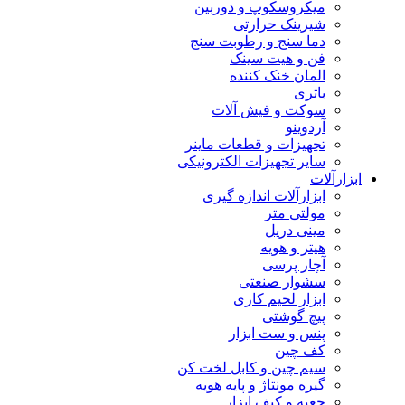
میکروسکوپ و دوربین
شیرینک حرارتی
دما سنج و رطوبت سنج
فن و هیت سینک
المان خنک کننده
باتری
سوکت و فیش آلات
آردوینو
تجهیزات و قطعات ماینر
سایر تجهیزات الکترونیکی
ابزارآلات
ابزارآلات اندازه گیری
مولتی متر
مینی دریل
هیتر و هویه
آچار پرسی
سشوار صنعتی
ابزار لحیم کاری
پیچ گوشتی
پنس و ست ابزار
کف چین
سیم چین و کابل لخت کن
گیره مونتاژ و پایه هویه
جعبه و کیف ابزار