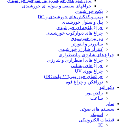
پروژکتور های خیابانی و پنل سرخود خورشیدی
چراغهای سقفی و سوله ای خورشیدی
پکیج خورشیدی
پمپ و کفکش های خورشیدی و DC
پنل و سلول خورشیدی
چراغ باغچه ای خورشیدی
چراغ های دیوارکوب خورشیدی
دوربین خورشیدی
سانورتر و اینورتر
کنترلر شارژر خورشیدی
چراغ های شارژی و اضطراری
چراغ های اضطراری و شارژی
چراغ های پیشانی
چراغ یووی UV
چراغهای خودرویی(۱۲ ولت DC)
نورافکن و چراغ قوه
دکوراتیو
رقص نور
ساعت
سایر
سیستم های صوتی
اسپیکر
قطعات الکترونیکی
IC