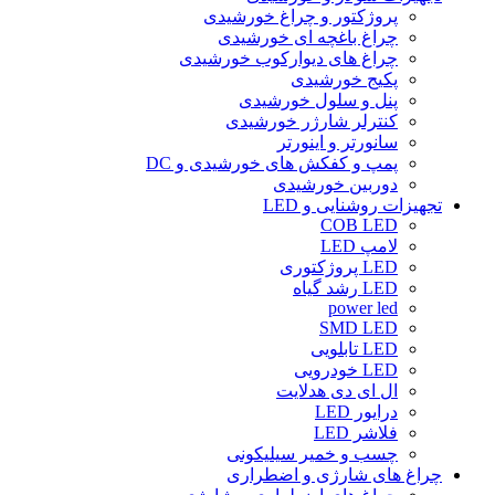
پروژکتور و چراغ خورشیدی
چراغ باغچه ای خورشیدی
چراغ های دیوارکوب خورشیدی
پکیج خورشیدی
پنل و سلول خورشیدی
کنترلر شارژر خورشیدی
سانورتر و اینورتر
پمپ و کفکش های خورشیدی و DC
دوربین خورشیدی
تجهیزات روشنایی و LED
COB LED
لامپ LED
LED پروژکتوری
LED رشد گیاه
power led
SMD LED
LED تابلویی
LED خودرویی
ال ای دی هدلایت
درایور LED
فلاشر LED
چسب و خمیر سیلیکونی
چراغ های شارژی و اضطراری