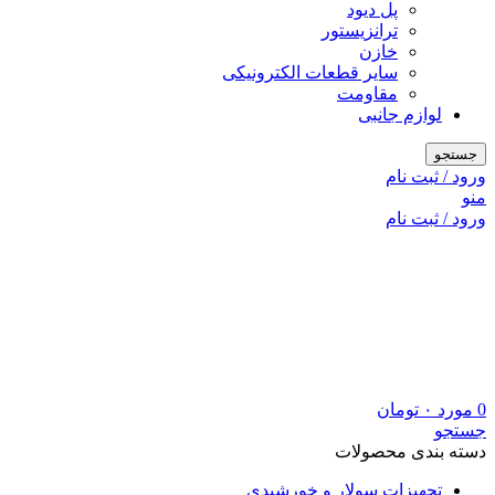
پل دیود
ترانزیستور
خازن
سایر قطعات الکترونیکی
مقاومت
لوازم جانبی
جستجو
ورود / ثبت نام
منو
ورود / ثبت نام
0
مورد
۰
تومان
جستجو
دسته بندی محصولات
تجهیزات سولار و خورشیدی