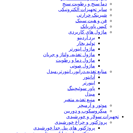
دما سنج و رطوبت سنج
سایر تجهیزات الکترونیکی
شیرینک حرارتی
فن و هیت سینک
کیس پاوربانک
ماژول های کاربردی
برد آردینو
تولید بخار
ماژول اینورتر
ماژول تغذیه، ولتاژ و جریان
ماژول دما و رطوبت
ماژول صوتی
منابع تغذیه،درایور، اینورتر،مبدل
آداپتور
اینورتر
پاور سوئیچینگ
مبدل
منبع تغذیه متغیر
موتور و آرمیچر
میکروسکوپ و دوربین
تجهیزات سولار و خورشیدی
پروژکتور و چراغ خورشیدی
پروژکتور های پنل جدا خورشیدی