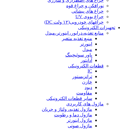
چراغ های اضطراری و شارژی
نورافکن و چراغ قوه
چراغ های پیشانی
چراغ یووی UV
چراغهای خودرویی(۱۲ ولت DC)
تجهیزات الکترونیکی
منابع تغذیه،درایور، اینورتر،مبدل
منبع تغذیه متغیر
اینورتر
مبدل
پاور سوئیچینگ
آداپتور
قطعات الکترونیکی
IC
ترانزیستور
خازن
دیود
مقاومت
سایر قطعات الکترونیکی
ماژول های کاربردی
ماژول تغذیه، ولتاژ و جریان
ماژول دما و رطوبت
ماژول اینورتر
ماژول صوتی