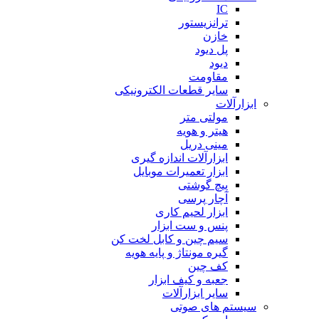
IC
ترانزیستور
خازن
پل دیود
دیود
مقاومت
سایر قطعات الکترونیکی
ابزارآلات
مولتی متر
هیتر و هویه
مینی دریل
ابزارآلات اندازه گیری
ابزار تعمیرات موبایل
پیچ گوشتی
آچار پرسی
ابزار لحیم کاری
پنس و ست ابزار
سیم چین و کابل لخت کن
گیره مونتاژ و پایه هویه
کف چین
جعبه و کیف ابزار
سایر ابزارآلات
سیستم های صوتی