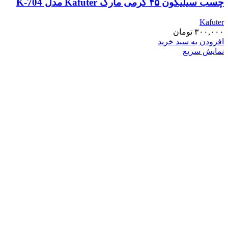
چسب سیلیکون ۴۵ گرمی مارک Kafuter مدل K-704
Kafuter
۳۰۰,۰۰۰
تومان
افزودن به سبد خرید
نمایش سریع