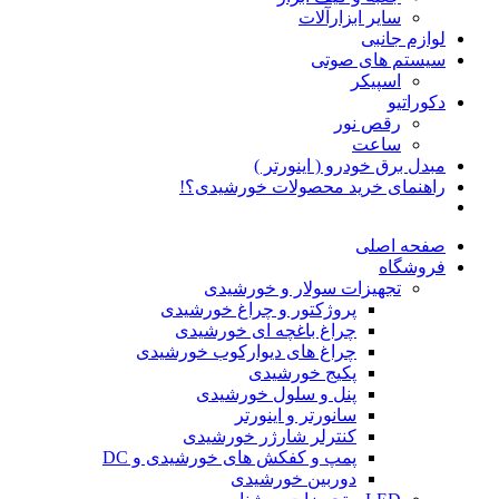
سایر ابزارآلات
لوازم جانبی
سیستم های صوتی
اسپیکر
دکوراتیو
رقص نور
ساعت
مبدل برق خودرو ( اینورتر )
راهنمای خرید محصولات خورشیدی؟!
صفحه اصلی
فروشگاه
تجهیزات سولار و خورشیدی
پروژکتور و چراغ خورشیدی
چراغ باغچه ای خورشیدی
چراغ های دیوارکوب خورشیدی
پکیج خورشیدی
پنل و سلول خورشیدی
سانورتر و اینورتر
کنترلر شارژر خورشیدی
پمپ و کفکش های خورشیدی و DC
دوربین خورشیدی