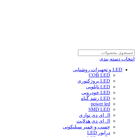
انتخاب دسته بندی
LED و تجهیزات روشنایی
COB LED
LED پروژکتوری
LED تابلویی
LED خودرویی
LED رشد گیاه
power led
SMD LED
ال ای دی نواری
ال ای دی هدلایت
چسب و خمیر سیلیکونی
درایور LED