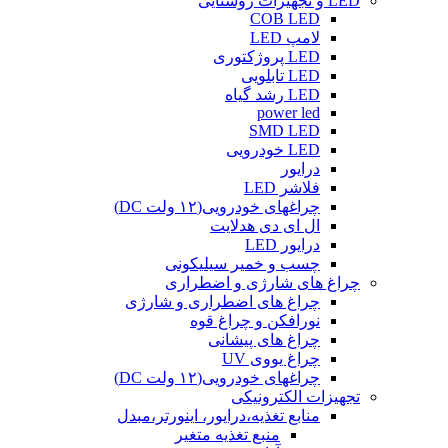
LED و تجهیزات روشنایی
COB LED
لامپ LED
LED پروژکتوری
LED تابلویی
LED رشد گیاه
power led
SMD LED
LED خودرویی
درایور
فلاشر LED
چراغهای خودرویی(۱۲ ولت DC)
ال ای دی هدلایت
درایور LED
چسب و خمیر سیلیکونی
چراغ های شارژی و اضطراری
چراغ های اضطراری و شارژی
نورافکن و چراغ قوه
چراغ های پیشانی
چراغ یووی UV
چراغهای خودرویی(۱۲ ولت DC)
تجهیزات الکترونیکی
منابع تغذیه،درایور، اینورتر،مبدل
منبع تغذیه متغیر