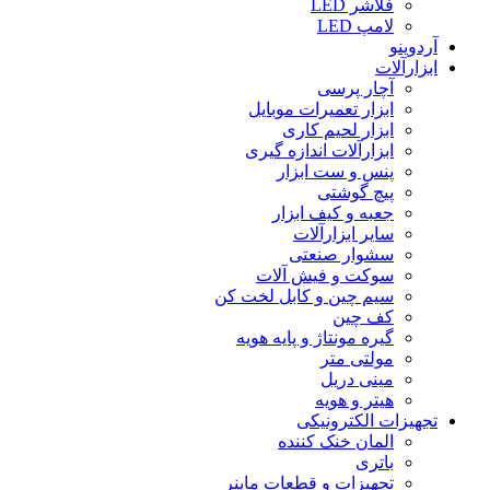
فلاشر LED
لامپ LED
آردوینو
ابزارآلات
آچار پرسی
ابزار تعمیرات موبایل
ابزار لحیم کاری
ابزارآلات اندازه گیری
پنس و ست ابزار
پیچ گوشتی
جعبه و کیف ابزار
سایر ابزارآلات
سشوار صنعتی
سوکت و فیش آلات
سیم چین و کابل لخت کن
کف چین
گیره مونتاژ و پایه هویه
مولتی متر
مینی دریل
هیتر و هویه
تجهیزات الکترونیکی
المان خنک کننده
باتری
تجهیزات و قطعات ماینر