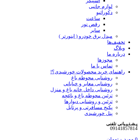
اسپیکر
لوازم جانبی
دکوراتیو
ساعت
رقص نور
سایر
مبدل برق خودرو ( اینورتر )
تخفیف‌ها
وبلاگ
درباره ما
مجوزها
تماس با ما
راهنمای خرید محصولات خورشیدی؟!
روشنایی محوطه باغ
روشنایی معابر و خیابانی
روشنایی داخل خانه باغ و منزل
تزئین محوطه باغ و باغچه
تزئین و روشنایی دیوارها
پکیج مسافرتی و پرتابل
پنل خورشیدی
پـشـتـیـبانی تلفنی
09141857814
0
مورد
۰
تومان