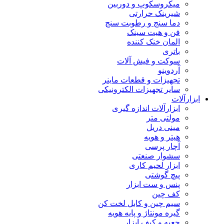
میکروسکوپ و دوربین
شیرینک حرارتی
دما سنج و رطوبت سنج
فن و هیت سینک
المان خنک کننده
باتری
سوکت و فیش آلات
آردوینو
تجهیزات و قطعات ماینر
سایر تجهیزات الکترونیکی
ابزارآلات
ابزارآلات اندازه گیری
مولتی متر
مینی دریل
هیتر و هویه
آچار پرسی
سشوار صنعتی
ابزار لحیم کاری
پیچ گوشتی
پنس و ست ابزار
کف چین
سیم چین و کابل لخت کن
گیره مونتاژ و پایه هویه
جعبه و کیف ابزار