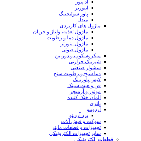
آداپتور
اینورتر
پاور سوئیچینگ
مبدل
ماژول های کاربردی
ماژول تغذیه، ولتاژ و جریان
ماژول دما و رطوبت
ماژول اینورتر
ماژول صوتی
میکروسکوپ و دوربین
شیرینک حرارتی
سشوار صنعتی
دما سنج و رطوبت سنج
کیس پاوربانک
فن و هیت سینک
موتور و آرمیچر
المان خنک کننده
باتری
آردوینو
برد آردینو
سوکت و فیش آلات
تجهیزات و قطعات ماینر
سایر تجهیزات الکترونیکی
قطعات الکترونیکی