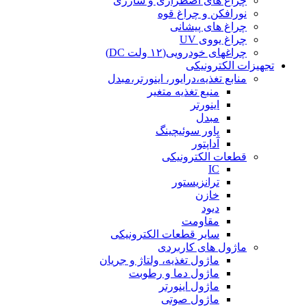
چراغ های اضطراری و شارژی
نورافکن و چراغ قوه
چراغ های پیشانی
چراغ یووی UV
چراغهای خودرویی(۱۲ ولت DC)
تجهیزات الکترونیکی
منابع تغذیه،درایور، اینورتر،مبدل
منبع تغذیه متغیر
اینورتر
مبدل
پاور سوئیچینگ
آداپتور
قطعات الکترونیکی
IC
ترانزیستور
خازن
دیود
مقاومت
سایر قطعات الکترونیکی
ماژول های کاربردی
ماژول تغذیه، ولتاژ و جریان
ماژول دما و رطوبت
ماژول اینورتر
ماژول صوتی