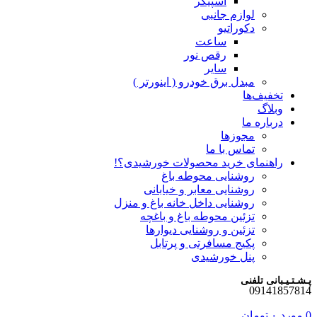
اسپیکر
لوازم جانبی
دکوراتیو
ساعت
رقص نور
سایر
مبدل برق خودرو ( اینورتر )
تخفیف‌ها
وبلاگ
درباره ما
مجوزها
تماس با ما
راهنمای خرید محصولات خورشیدی؟!
روشنایی محوطه باغ
روشنایی معابر و خیابانی
روشنایی داخل خانه باغ و منزل
تزئین محوطه باغ و باغچه
تزئین و روشنایی دیوارها
پکیج مسافرتی و پرتابل
پنل خورشیدی
پـشـتـیـبانی تلفنی
09141857814
0
مورد
۰
تومان