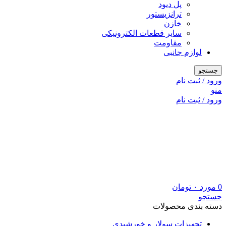
پل دیود
ترانزیستور
خازن
سایر قطعات الکترونیکی
مقاومت
لوازم جانبی
جستجو
ورود / ثبت نام
منو
ورود / ثبت نام
0
مورد
۰
تومان
جستجو
دسته بندی محصولات
تجهیزات سولار و خورشیدی