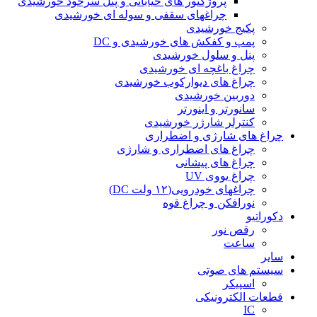
پروژکتور های خیابانی و پنل سرخود خورشیدی
چراغهای سقفی و سوله ای خورشیدی
پکیج خورشیدی
پمپ و کفکش های خورشیدی و DC
پنل و سلول خورشیدی
چراغ باغچه ای خورشیدی
چراغ های دیوارکوب خورشیدی
دوربین خورشیدی
سانورتر و اینورتر
کنترلر شارژر خورشیدی
چراغ های شارژی و اضطراری
چراغ های اضطراری و شارژی
چراغ های پیشانی
چراغ یووی UV
چراغهای خودرویی(۱۲ ولت DC)
نورافکن و چراغ قوه
دکوراتیو
رقص نور
ساعت
سایر
سیستم های صوتی
اسپیکر
قطعات الکترونیکی
IC