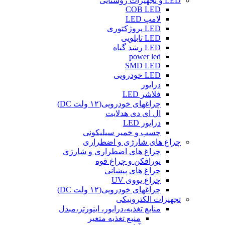
LED و تجهیزات روشنایی
COB LED
لامپ LED
LED پروژکتوری
LED تابلویی
LED رشد گیاه
power led
SMD LED
LED خودرویی
درایور
فلاشر LED
چراغهای خودرویی(۱۲ ولت DC)
ال ای دی هدلایت
درایور LED
چسب و خمیر سیلیکونی
چراغ های شارژی و اضطراری
چراغ های اضطراری و شارژی
نورافکن و چراغ قوه
چراغ های پیشانی
چراغ یووی UV
چراغهای خودرویی(۱۲ ولت DC)
تجهیزات الکترونیکی
منابع تغذیه،درایور، اینورتر،مبدل
منبع تغذیه متغیر