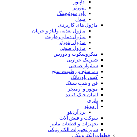
آداپتور
اینورتر
پاور سوئیچینگ
مبدل
ماژول های کاربردی
ماژول تغذیه، ولتاژ و جریان
ماژول دما و رطوبت
ماژول اینورتر
ماژول صوتی
میکروسکوپ و دوربین
شیرینک حرارتی
سشوار صنعتی
دما سنج و رطوبت سنج
کیس پاوربانک
فن و هیت سینک
موتور و آرمیچر
المان خنک کننده
باتری
آردوینو
برد آردینو
سوکت و فیش آلات
تجهیزات و قطعات ماینر
سایر تجهیزات الکترونیکی
قطعات الکترونیکی