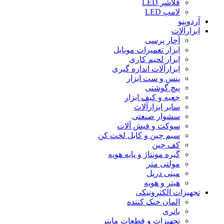
فلاشر LED
لامپ LED
آردوینو
ابزارآلات
آچار پرسی
ابزار تعمیرات موبایل
ابزار لحیم کاری
ابزارآلات اندازه گیری
پنس و ست ابزار
پیچ گوشتی
جعبه و کیف ابزار
سایر ابزارآلات
سشوار صنعتی
سوکت و فیش آلات
سیم چین و کابل لخت کن
کف چین
گیره مونتاژ و پایه هویه
مولتی متر
مینی دریل
هیتر و هویه
تجهیزات الکترونیکی
المان خنک کننده
باتری
تجهیزات و قطعات ماینر