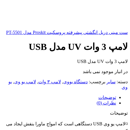
ست مینی دریل انگشتی پیشرفته پروسکیت Proskit مدل PT-5501
لامپ 3 وات UV مدل USB
لامپ 3 وات UV مدل USB
در انبار موجود نمی باشد
دسته:
سایر
برچسب:
دستگاه یووی
,
لامپ ۳ وات
,
لامپ یو وی
,
یو
وی
توضیحات
نظرات (0)
توضیحات
◽لامپ یو وی USB دستگاهی است که امواج ماورا بنفش ایجاد می