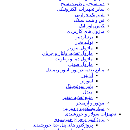
دما سنج و رطوبت سنج
سایر تجهیزات الکترونیکی
شیرینک حرارتی
فن و هیت سینک
کیس پاوربانک
ماژول های کاربردی
برد آردینو
تولید بخار
ماژول اینورتر
ماژول تغذیه، ولتاژ و جریان
ماژول دما و رطوبت
ماژول صوتی
منابع تغذیه،درایور، اینورتر،مبدل
آداپتور
اینورتر
پاور سوئیچینگ
مبدل
منبع تغذیه متغیر
موتور و آرمیچر
میکروسکوپ و دوربین
تجهیزات سولار و خورشیدی
پروژکتور و چراغ خورشیدی
پروژکتور های پنل جدا خورشیدی