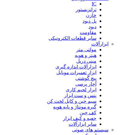
IC
ترانزیستور
خازن
پل دیود
دیود
مقاومت
سایر قطعات الکترونیکی
ابزارآلات
مولتی متر
هیتر و هویه
مینی دریل
ابزارآلات اندازه گیری
ابزار تعمیرات موبایل
پیچ گوشتی
آچار پرسی
ابزار لحیم کاری
پنس و ست ابزار
سیم چین و کابل لخت کن
گیره مونتاژ و پایه هویه
کف چین
جعبه و کیف ابزار
سایر ابزارآلات
سیستم های صوتی