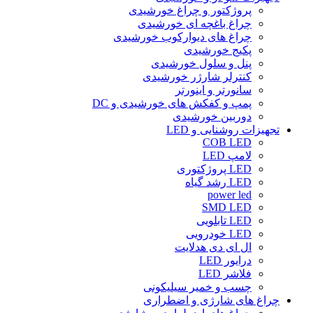
پروژکتور و چراغ خورشیدی
چراغ باغچه ای خورشیدی
چراغ های دیوارکوب خورشیدی
پکیج خورشیدی
پنل و سلول خورشیدی
کنترلر شارژر خورشیدی
سانورتر و اینورتر
پمپ و کفکش های خورشیدی و DC
دوربین خورشیدی
تجهیزات روشنایی و LED
COB LED
لامپ LED
LED پروژکتوری
LED رشد گیاه
power led
SMD LED
LED تابلویی
LED خودرویی
ال ای دی هدلایت
درایور LED
فلاشر LED
چسب و خمیر سیلیکونی
چراغ های شارژی و اضطراری