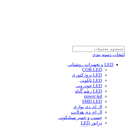
انتخاب دسته بندی
LED و تجهیزات روشنایی
COB LED
LED پروژکتوری
LED تابلویی
LED خودرویی
LED رشد گیاه
power led
SMD LED
ال ای دی نواری
ال ای دی هدلایت
چسب و خمیر سیلیکونی
درایور LED