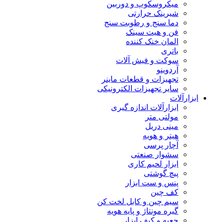
میکروسکوپ و دوربین
شیرینک حرارتی
دما سنج و رطوبت سنج
فن و هیت سینک
المان خنک کننده
باتری
سوکت و فیش آلات
آردوینو
تجهیزات و قطعات ماینر
سایر تجهیزات الکترونیکی
ابزارآلات
ابزارآلات اندازه گیری
مولتی متر
مینی دریل
هیتر و هویه
آچار پرسی
سشوار صنعتی
ابزار لحیم کاری
پیچ گوشتی
پنس و ست ابزار
کف چین
سیم چین و کابل لخت کن
گیره مونتاژ و پایه هویه
جعبه و کیف ابزار