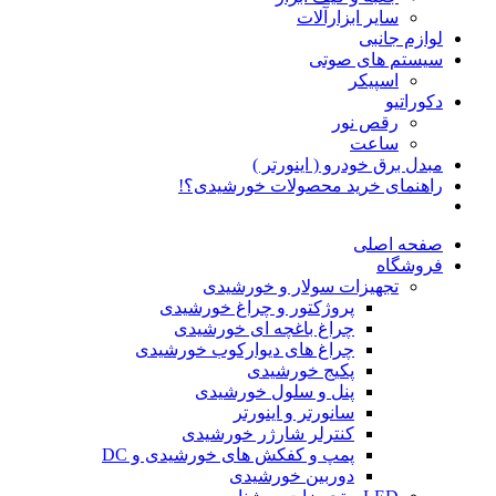
سایر ابزارآلات
لوازم جانبی
سیستم های صوتی
اسپیکر
دکوراتیو
رقص نور
ساعت
مبدل برق خودرو ( اینورتر )
راهنمای خرید محصولات خورشیدی؟!
صفحه اصلی
فروشگاه
تجهیزات سولار و خورشیدی
پروژکتور و چراغ خورشیدی
چراغ باغچه ای خورشیدی
چراغ های دیوارکوب خورشیدی
پکیج خورشیدی
پنل و سلول خورشیدی
سانورتر و اینورتر
کنترلر شارژر خورشیدی
پمپ و کفکش های خورشیدی و DC
دوربین خورشیدی