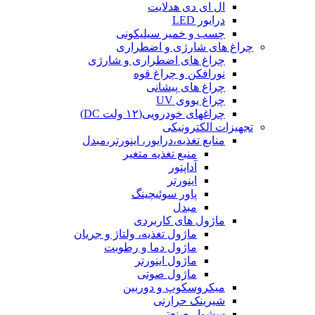
ال ای دی هدلایت
درایور LED
چسب و خمیر سیلیکونی
چراغ های شارژی و اضطراری
چراغ های اضطراری و شارژی
نورافکن و چراغ قوه
چراغ های پیشانی
چراغ یووی UV
چراغهای خودرویی(۱۲ ولت DC)
تجهیزات الکترونیکی
منابع تغذیه،درایور، اینورتر،مبدل
منبع تغذیه متغیر
آداپتور
اینورتر
پاور سوئیچینگ
مبدل
ماژول های کاربردی
ماژول تغذیه، ولتاژ و جریان
ماژول دما و رطوبت
ماژول اینورتر
ماژول صوتی
میکروسکوپ و دوربین
شیرینک حرارتی
سشوار صنعتی