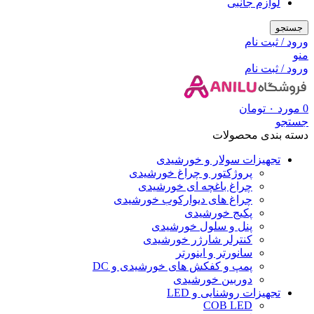
لوازم جانبی
جستجو
ورود / ثبت نام
منو
ورود / ثبت نام
0
مورد
۰
تومان
جستجو
دسته بندی محصولات
تجهیزات سولار و خورشیدی
پروژکتور و چراغ خورشیدی
چراغ باغچه ای خورشیدی
چراغ های دیوارکوب خورشیدی
پکیج خورشیدی
پنل و سلول خورشیدی
کنترلر شارژر خورشیدی
سانورتر و اینورتر
پمپ و کفکش های خورشیدی و DC
دوربین خورشیدی
تجهیزات روشنایی و LED
COB LED