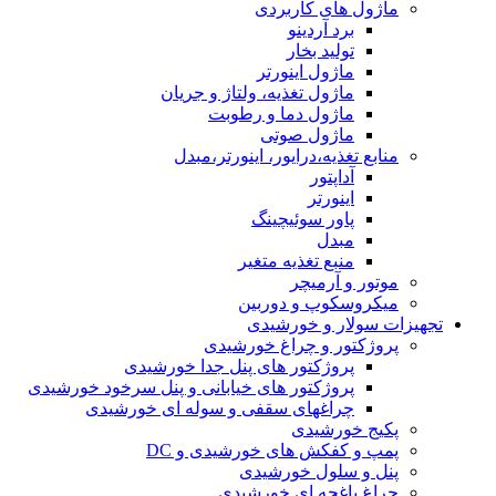
ماژول های کاربردی
برد آردینو
تولید بخار
ماژول اینورتر
ماژول تغذیه، ولتاژ و جریان
ماژول دما و رطوبت
ماژول صوتی
منابع تغذیه،درایور، اینورتر،مبدل
آداپتور
اینورتر
پاور سوئیچینگ
مبدل
منبع تغذیه متغیر
موتور و آرمیچر
میکروسکوپ و دوربین
تجهیزات سولار و خورشیدی
پروژکتور و چراغ خورشیدی
پروژکتور های پنل جدا خورشیدی
پروژکتور های خیابانی و پنل سرخود خورشیدی
چراغهای سقفی و سوله ای خورشیدی
پکیج خورشیدی
پمپ و کفکش های خورشیدی و DC
پنل و سلول خورشیدی
چراغ باغچه ای خورشیدی