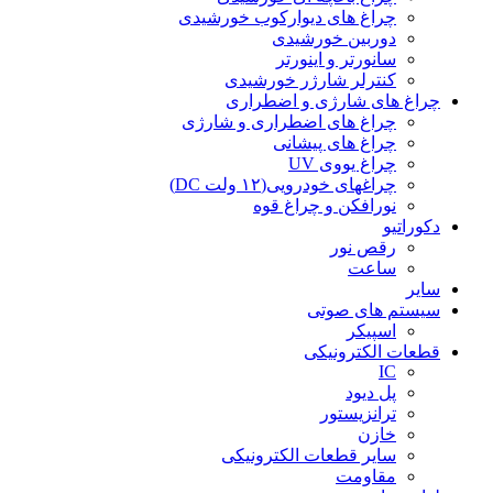
چراغ های دیوارکوب خورشیدی
دوربین خورشیدی
سانورتر و اینورتر
کنترلر شارژر خورشیدی
چراغ های شارژی و اضطراری
چراغ های اضطراری و شارژی
چراغ های پیشانی
چراغ یووی UV
چراغهای خودرویی(۱۲ ولت DC)
نورافکن و چراغ قوه
دکوراتیو
رقص نور
ساعت
سایر
سیستم های صوتی
اسپیکر
قطعات الکترونیکی
IC
پل دیود
ترانزیستور
خازن
سایر قطعات الکترونیکی
مقاومت