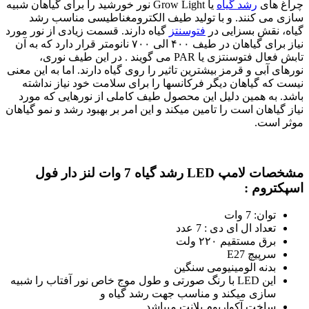
چراغ های
رشد گیاه
یا Grow Light نور خورشید را برای گیاهان شبیه
سازی می کنند. و با تولید طیف الکترومغناطیسی مناسب رشد
گیاه، نقش بسزایی در
فتوسنتز
گیاه دارند. قسمت زیادی از نور مورد
نیاز برای گیاهان در طیف ۴۰۰ الی ۷۰۰ نانومتر قرار دارد که به آن
تابش فعال فتوسنتزی یا PAR می گویند . در این طیف نوری،
نورهای آبی و قرمز بیشترین تاثیر را روی گیاه دارند. اما به این معنی
نیست که گیاهان دیگر فرکانسها را برای سلامت خود نیاز نداشته
باشد. به همین دلیل این محصول طیف کاملی از نورهایی که مورد
نیاز گیاهان است را تامین میکند و این امر بر بهبود رشد و نمو گیاهان
موثر است.
مشخصات
لامپ LED رشد گیاه 7 وات لنز دار فول
اسپکتروم
:
توان: 7 وات
تعداد ال ای دی : 7 عدد
برق مستقیم ۲۲۰ ولت
سرپیچ E27
بدنه الومینیومی سنگین
این LED با رنگ صورتی و طول موج خاص نور آفتاب را شبیه
سازی میکند و مناسب جهت رشد گیاه و
ساخت آکواریوم پلانت میباشد.