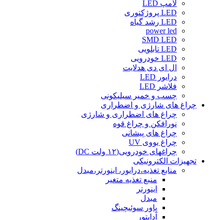
لامپ LED
LED پروژکتوری
LED رشد گیاه
power led
SMD LED
LED تابلویی
LED خودرویی
ال ای دی هدلایت
درایور LED
فلاشر LED
چسب و خمیر سیلیکونی
چراغ های شارژی و اضطراری
چراغ های اضطراری و شارژی
نورافکن و چراغ قوه
چراغ های پیشانی
چراغ یووی UV
چراغهای خودرویی(۱۲ ولت DC)
تجهیزات الکترونیکی
منابع تغذیه،درایور، اینورتر،مبدل
منبع تغذیه متغیر
اینورتر
مبدل
پاور سوئیچینگ
آداپتور