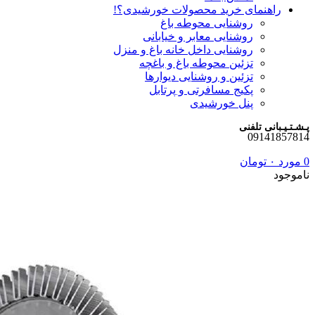
راهنمای خرید محصولات خورشیدی؟!
روشنایی محوطه باغ
روشنایی معابر و خیابانی
روشنایی داخل خانه باغ و منزل
تزئین محوطه باغ و باغچه
تزئین و روشنایی دیوارها
پکیج مسافرتی و پرتابل
پنل خورشیدی
پـشـتـیـبانی تلفنی
09141857814
0
مورد
۰
تومان
ناموجود