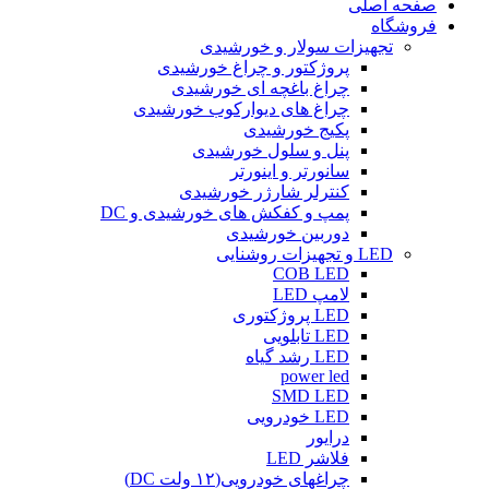
صفحه اصلی
فروشگاه
تجهیزات سولار و خورشیدی
پروژکتور و چراغ خورشیدی
چراغ باغچه ای خورشیدی
چراغ های دیوارکوب خورشیدی
پکیج خورشیدی
پنل و سلول خورشیدی
سانورتر و اینورتر
کنترلر شارژر خورشیدی
پمپ و کفکش های خورشیدی و DC
دوربین خورشیدی
LED و تجهیزات روشنایی
COB LED
لامپ LED
LED پروژکتوری
LED تابلویی
LED رشد گیاه
power led
SMD LED
LED خودرویی
درایور
فلاشر LED
چراغهای خودرویی(۱۲ ولت DC)