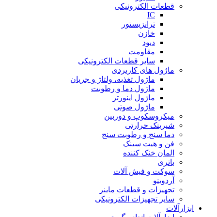
قطعات الکترونیکی
IC
ترانزیستور
خازن
دیود
مقاومت
سایر قطعات الکترونیکی
ماژول های کاربردی
ماژول تغذیه، ولتاژ و جریان
ماژول دما و رطوبت
ماژول اینورتر
ماژول صوتی
میکروسکوپ و دوربین
شیرینک حرارتی
دما سنج و رطوبت سنج
فن و هیت سینک
المان خنک کننده
باتری
سوکت و فیش آلات
آردوینو
تجهیزات و قطعات ماینر
سایر تجهیزات الکترونیکی
ابزارآلات