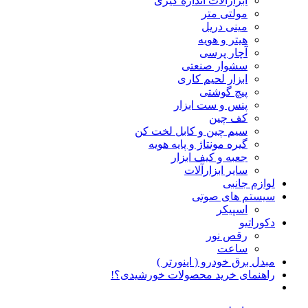
ابزارآلات اندازه گیری
مولتی متر
مینی دریل
هیتر و هویه
آچار پرسی
سشوار صنعتی
ابزار لحیم کاری
پیچ گوشتی
پنس و ست ابزار
کف چین
سیم چین و کابل لخت کن
گیره مونتاژ و پایه هویه
جعبه و کیف ابزار
سایر ابزارآلات
لوازم جانبی
سیستم های صوتی
اسپیکر
دکوراتیو
رقص نور
ساعت
مبدل برق خودرو ( اینورتر )
راهنمای خرید محصولات خورشیدی؟!