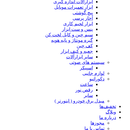
ابزارآلات اندازه گیری
ابزار تعمیرات موبایل
پیچ گوشتی
آچار پرسی
ابزار لحیم کاری
پنس و ست ابزار
سیم چین و کابل لخت کن
گیره مونتاژ و پایه هویه
کف چین
جعبه و کیف ابزار
سایر ابزارآلات
سیستم های صوتی
اسپیکر
لوازم جانبی
دکوراتیو
ساعت
رقص نور
سایر
مبدل برق خودرو ( اینورتر )
تخفیف‌ها
وبلاگ
درباره ما
مجوزها
تماس با ما