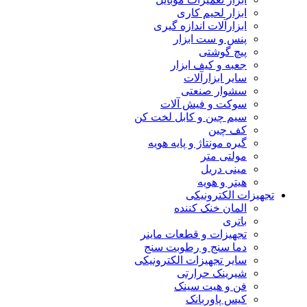
ابزار لحیم کاری
ابزارآلات اندازه گیری
پنس و ست ابزار
پیچ گوشتی
جعبه و کیف ابزار
سایر ابزارآلات
سشوار صنعتی
سوکت و فیش آلات
سیم چین و کابل لخت کن
کف چین
گیره مونتاژ و پایه هویه
مولتی متر
مینی دریل
هیتر و هویه
تجهیزات الکترونیکی
المان خنک کننده
باتری
تجهیزات و قطعات ماینر
دما سنج و رطوبت سنج
سایر تجهیزات الکترونیکی
شیرینک حرارتی
فن و هیت سینک
کیس پاوربانک