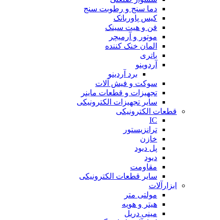
دما سنج و رطوبت سنج
کیس پاوربانک
فن و هیت سینک
موتور و آرمیچر
المان خنک کننده
باتری
آردوینو
برد آردینو
سوکت و فیش آلات
تجهیزات و قطعات ماینر
سایر تجهیزات الکترونیکی
قطعات الکترونیکی
IC
ترانزیستور
خازن
پل دیود
دیود
مقاومت
سایر قطعات الکترونیکی
ابزارآلات
مولتی متر
هیتر و هویه
مینی دریل