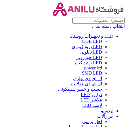
انتخاب دسته بندی
LED و تجهیزات روشنایی
COB LED
LED پروژکتوری
LED تابلویی
LED خودرویی
LED رشد گیاه
power led
SMD LED
ال ای دی نواری
ال ای دی هدلایت
چسب و خمیر سیلیکونی
درایور LED
فلاشر LED
لامپ LED
آردوینو
ابزارآلات
آچار پرسی
ابزار تعمیرات موبایل