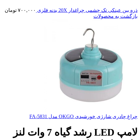
ذره بین عینکی تک چشمی چراغدار 20X بدنه فلزی
۷۰۰,۰۰۰
تومان
بازگشت به محصولات
چراغ چادری شارژی خورشیدی OKGO مدل FA-5831
لامپ LED رشد گیاه 7 وات لنز