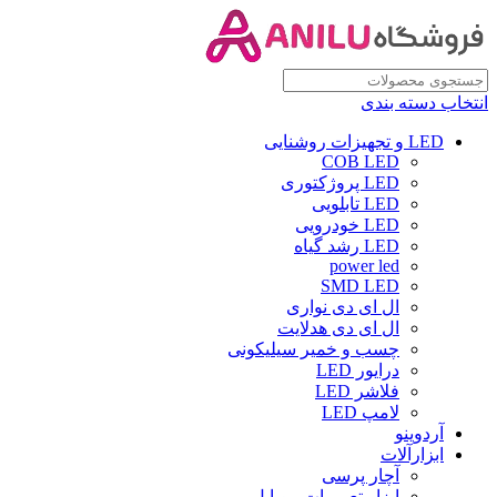
انتخاب دسته بندی
LED و تجهیزات روشنایی
COB LED
LED پروژکتوری
LED تابلویی
LED خودرویی
LED رشد گیاه
power led
SMD LED
ال ای دی نواری
ال ای دی هدلایت
چسب و خمیر سیلیکونی
درایور LED
فلاشر LED
لامپ LED
آردوینو
ابزارآلات
آچار پرسی
ابزار تعمیرات موبایل