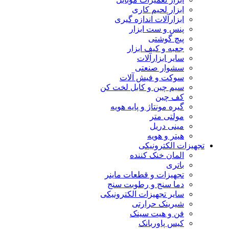
ابزار لحیم کاری
ابزارآلات اندازه گیری
پنس و ست ابزار
پیچ گوشتی
جعبه و کیف ابزار
سایر ابزارآلات
سشوار صنعتی
سوکت و فیش آلات
سیم چین و کابل لخت کن
کف چین
گیره مونتاژ و پایه هویه
مولتی متر
مینی دریل
هیتر و هویه
تجهیزات الکترونیکی
المان خنک کننده
باتری
تجهیزات و قطعات ماینر
دما سنج و رطوبت سنج
سایر تجهیزات الکترونیکی
شیرینک حرارتی
فن و هیت سینک
کیس پاوربانک