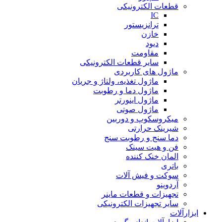
قطعات الکترونیکی
IC
ترانزیستور
خازن
دیود
مقاومت
سایر قطعات الکترونیکی
ماژول های کاربردی
ماژول تغذیه، ولتاژ و جریان
ماژول دما و رطوبت
ماژول اینورتر
ماژول صوتی
میکروسکوپ و دوربین
شیرینک حرارتی
دما سنج و رطوبت سنج
فن و هیت سینک
المان خنک کننده
باتری
سوکت و فیش آلات
آردوینو
تجهیزات و قطعات ماینر
سایر تجهیزات الکترونیکی
ابزارآلات