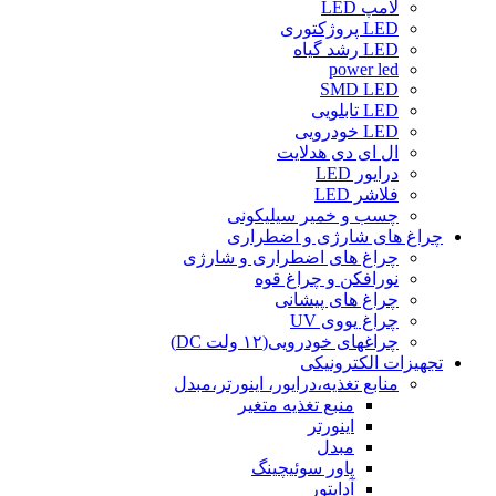
لامپ LED
LED پروژکتوری
LED رشد گیاه
power led
SMD LED
LED تابلویی
LED خودرویی
ال ای دی هدلایت
درایور LED
فلاشر LED
چسب و خمیر سیلیکونی
چراغ های شارژی و اضطراری
چراغ های اضطراری و شارژی
نورافکن و چراغ قوه
چراغ های پیشانی
چراغ یووی UV
چراغهای خودرویی(۱۲ ولت DC)
تجهیزات الکترونیکی
منابع تغذیه،درایور، اینورتر،مبدل
منبع تغذیه متغیر
اینورتر
مبدل
پاور سوئیچینگ
آداپتور