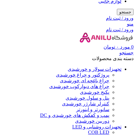
لوازم جانبی
جستجو
ورود / ثبت نام
منو
ورود / ثبت نام
0
مورد
۰
تومان
جستجو
دسته بندی محصولات
تجهیزات سولار و خورشیدی
پروژکتور و چراغ خورشیدی
چراغ باغچه ای خورشیدی
چراغ های دیوارکوب خورشیدی
پکیج خورشیدی
پنل و سلول خورشیدی
کنترلر شارژر خورشیدی
سانورتر و اینورتر
پمپ و کفکش های خورشیدی و DC
دوربین خورشیدی
تجهیزات روشنایی و LED
COB LED