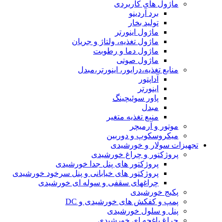
ماژول های کاربردی
برد آردینو
تولید بخار
ماژول اینورتر
ماژول تغذیه، ولتاژ و جریان
ماژول دما و رطوبت
ماژول صوتی
منابع تغذیه،درایور، اینورتر،مبدل
آداپتور
اینورتر
پاور سوئیچینگ
مبدل
منبع تغذیه متغیر
موتور و آرمیچر
میکروسکوپ و دوربین
تجهیزات سولار و خورشیدی
پروژکتور و چراغ خورشیدی
پروژکتور های پنل جدا خورشیدی
پروژکتور های خیابانی و پنل سرخود خورشیدی
چراغهای سقفی و سوله ای خورشیدی
پکیج خورشیدی
پمپ و کفکش های خورشیدی و DC
پنل و سلول خورشیدی
چراغ باغچه ای خورشیدی