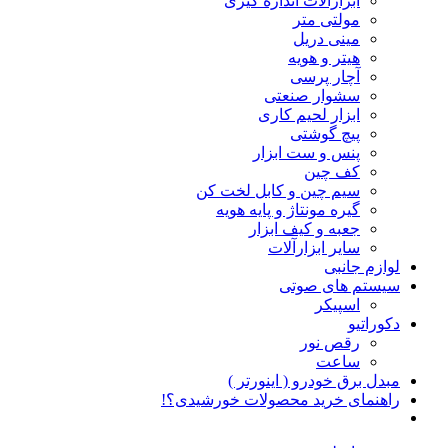
ابزارآلات اندازه گیری
مولتی متر
مینی دریل
هیتر و هویه
آچار پرسی
سشوار صنعتی
ابزار لحیم کاری
پیچ گوشتی
پنس و ست ابزار
کف چین
سیم چین و کابل لخت کن
گیره مونتاژ و پایه هویه
جعبه و کیف ابزار
سایر ابزارآلات
لوازم جانبی
سیستم های صوتی
اسپیکر
دکوراتیو
رقص نور
ساعت
مبدل برق خودرو ( اینورتر )
راهنمای خرید محصولات خورشیدی؟!