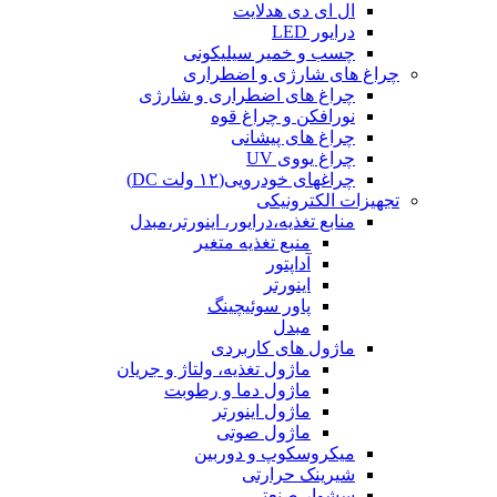
ال ای دی هدلایت
درایور LED
چسب و خمیر سیلیکونی
چراغ های شارژی و اضطراری
چراغ های اضطراری و شارژی
نورافکن و چراغ قوه
چراغ های پیشانی
چراغ یووی UV
چراغهای خودرویی(۱۲ ولت DC)
تجهیزات الکترونیکی
منابع تغذیه،درایور، اینورتر،مبدل
منبع تغذیه متغیر
آداپتور
اینورتر
پاور سوئیچینگ
مبدل
ماژول های کاربردی
ماژول تغذیه، ولتاژ و جریان
ماژول دما و رطوبت
ماژول اینورتر
ماژول صوتی
میکروسکوپ و دوربین
شیرینک حرارتی
سشوار صنعتی