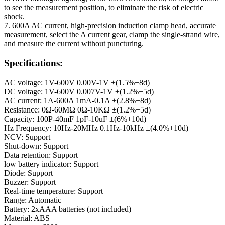
to see the measurement position, to eliminate the risk of electric
shock.
7. 600A AC current, high-precision induction clamp head, accurate
measurement, select the A current gear, clamp the single-strand wire,
and measure the current without puncturing.
Specifications:
AC voltage: 1V-600V 0.00V-1V ±(1.5%+8d)
DC voltage: 1V-600V 0.007V-1V ±(1.2%+5d)
AC current: 1A-600A 1mA-0.1A ±(2.8%+8d)
Resistance: 0Ω-60MΩ 0Ω-10KΩ ±(1.2%+5d)
Capacity: 100P-40mF 1pF-10uF ±(6%+10d)
Hz Frequency: 10Hz-20MHz 0.1Hz-10kHz ±(4.0%+10d)
NCV: Support
Shut-down: Support
Data retention: Support
low battery indicator: Support
Diode: Support
Buzzer: Support
Real-time temperature: Support
Range: Automatic
Battery: 2xAAA batteries (not included)
Material: ABS