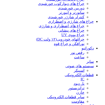
چراغ های دیوارکوب خورشیدی
دوربین خورشیدی
سانورتر و اینورتر
کنترلر شارژر خورشیدی
چراغ های شارژی و اضطراری
چراغ های اضطراری و شارژی
چراغ های پیشانی
چراغ یووی UV
چراغهای خودرویی(۱۲ ولت DC)
نورافکن و چراغ قوه
دکوراتیو
رقص نور
ساعت
سایر
سیستم های صوتی
اسپیکر
قطعات الکترونیکی
IC
پل دیود
ترانزیستور
خازن
سایر قطعات الکترونیکی
مقاومت