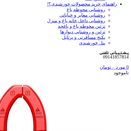
راهنمای خرید محصولات خورشیدی؟!
روشنایی محوطه باغ
روشنایی معابر و خیابانی
روشنایی داخل خانه باغ و منزل
تزئین محوطه باغ و باغچه
تزئین و روشنایی دیوارها
پکیج مسافرتی و پرتابل
پنل خورشیدی
پـشـتـیـبانی تلفنی
09141857814
0
مورد
۰
تومان
ناموجود