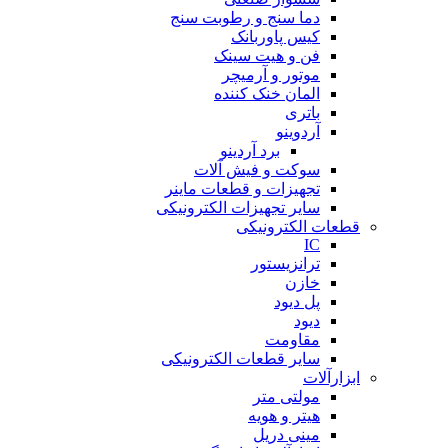
دما سنج و رطوبت سنج
کیس پاوربانک
فن و هیت سینک
موتور و آرمیچر
المان خنک کننده
باتری
آردوینو
برد آردینو
سوکت و فیش آلات
تجهیزات و قطعات ماینر
سایر تجهیزات الکترونیکی
قطعات الکترونیکی
IC
ترانزیستور
خازن
پل دیود
دیود
مقاومت
سایر قطعات الکترونیکی
ابزارآلات
مولتی متر
هیتر و هویه
مینی دریل