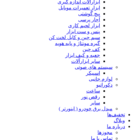
ابزارآلات اندازه گیری
ابزار تعمیرات موبایل
پیچ گوشتی
آچار پرسی
ابزار لحیم کاری
پنس و ست ابزار
سیم چین و کابل لخت کن
گیره مونتاژ و پایه هویه
کف چین
جعبه و کیف ابزار
سایر ابزارآلات
سیستم های صوتی
اسپیکر
لوازم جانبی
دکوراتیو
ساعت
رقص نور
سایر
مبدل برق خودرو ( اینورتر )
تخفیف‌ها
وبلاگ
درباره ما
مجوزها
تماس با ما