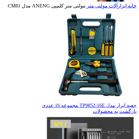
خانه
ابزارآلات
مولتی متر
مولتی متر کلمپی ANENG مدل CM81
جعبه ابزار مدل TP9852-16E مجموعه 16 عددی
بازگشت به محصولات