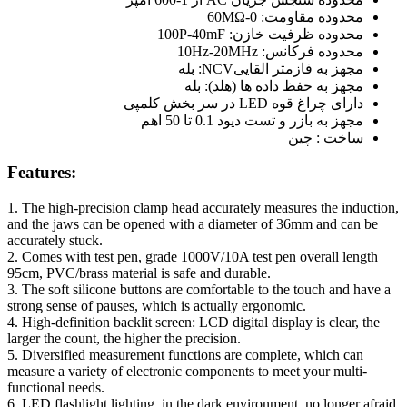
محدوده مقاومت: 0-60MΩ
محدوده ظرفیت خازن: 100P-40mF
محدوده فرکانس: 10Hz-20MHz
مجهز به فازمتر القاییNCV: بله
مجهز به حفظ داده ها (هلد): بله
دارای چراغ قوه LED در سر بخش کلمپی
مجهز به بازر و تست دیود 0.1 تا 50 اهم
ساخت : چین
Features:
1. The high-precision clamp head accurately measures the induction,
and the jaws can be opened with a diameter of 36mm and can be
accurately stuck.
2. Comes with test pen, grade 1000V/10A test pen overall length
95cm, PVC/brass material is safe and durable.
3. The soft silicone buttons are comfortable to the touch and have a
strong sense of pauses, which is actually ergonomic.
4. High-definition backlit screen: LCD digital display is clear, the
larger the count, the higher the precision.
5. Diversified measurement functions are complete, which can
measure a variety of electronic components to meet your multi-
functional needs.
6. LED flashlight lighting, in the dark environment, no longer afraid