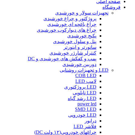
صفحه اصلی
فروشگاه
تجهیزات سولار و خورشیدی
پروژکتور و چراغ خورشیدی
چراغ باغچه ای خورشیدی
چراغ های دیوارکوب خورشیدی
پکیج خورشیدی
پنل و سلول خورشیدی
سانورتر و اینورتر
کنترلر شارژر خورشیدی
پمپ و کفکش های خورشیدی و DC
دوربین خورشیدی
LED و تجهیزات روشنایی
COB LED
لامپ LED
LED پروژکتوری
LED تابلویی
LED رشد گیاه
power led
SMD LED
LED خودرویی
درایور
فلاشر LED
چراغهای خودرویی(۱۲ ولت DC)