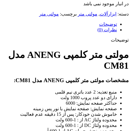
در انبار موجود نمی باشد
دسته:
ابزارآلات
,
مولتی متر
برچسب:
مولتی متر
توضیحات
نظرات (0)
توضیحات
مولتی متر کلمپی ANENG مدل
CM81
مشخصات مولتی متر کلمپی ANENG مدل CM81:
منبع تغذیه: 2 عدد باتری نیم قلمی
دارای دو عدد پروب 1000 ولت
حداکثر صفحه نمایش: 6000
صفحه نمایش: صفحه نمایش با نور پس زمینه
خاموش شدن خودکار: پس از 15 دقیقه عدم فعالیت
محدوده ولتاژ AC از : 1-600 ولت
محدوده ولتاژ DC از : 1-600 ولت
محدوده سنجش جریان AC از 1-600 آمپر