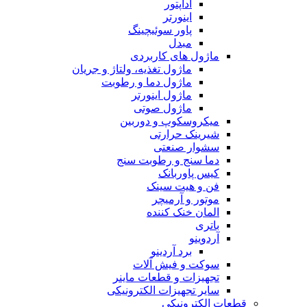
آداپتور
اینورتر
پاور سوئیچینگ
مبدل
ماژول های کاربردی
ماژول تغذیه، ولتاژ و جریان
ماژول دما و رطوبت
ماژول اینورتر
ماژول صوتی
میکروسکوپ و دوربین
شیرینک حرارتی
سشوار صنعتی
دما سنج و رطوبت سنج
کیس پاوربانک
فن و هیت سینک
موتور و آرمیچر
المان خنک کننده
باتری
آردوینو
برد آردینو
سوکت و فیش آلات
تجهیزات و قطعات ماینر
سایر تجهیزات الکترونیکی
قطعات الکترونیکی