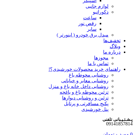
اسپیکر
لوازم جانبی
دکوراتیو
ساعت
رقص نور
سایر
مبدل برق خودرو ( اینورتر )
تخفیف‌ها
وبلاگ
درباره ما
مجوزها
تماس با ما
راهنمای خرید محصولات خورشیدی؟!
روشنایی محوطه باغ
روشنایی معابر و خیابانی
روشنایی داخل خانه باغ و منزل
تزئین محوطه باغ و باغچه
تزئین و روشنایی دیوارها
پکیج مسافرتی و پرتابل
پنل خورشیدی
پـشـتـیـبانی تلفنی
09141857814
0
مورد
۰
تومان