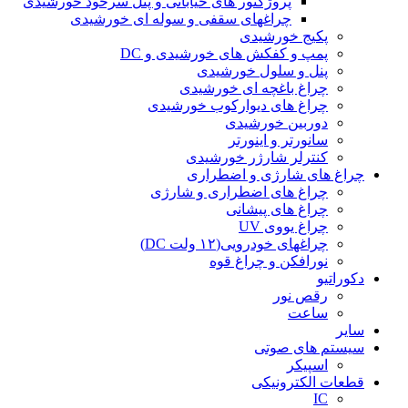
پروژکتور های خیابانی و پنل سرخود خورشیدی
چراغهای سقفی و سوله ای خورشیدی
پکیج خورشیدی
پمپ و کفکش های خورشیدی و DC
پنل و سلول خورشیدی
چراغ باغچه ای خورشیدی
چراغ های دیوارکوب خورشیدی
دوربین خورشیدی
سانورتر و اینورتر
کنترلر شارژر خورشیدی
چراغ های شارژی و اضطراری
چراغ های اضطراری و شارژی
چراغ های پیشانی
چراغ یووی UV
چراغهای خودرویی(۱۲ ولت DC)
نورافکن و چراغ قوه
دکوراتیو
رقص نور
ساعت
سایر
سیستم های صوتی
اسپیکر
قطعات الکترونیکی
IC