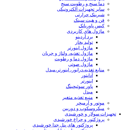
دما سنج و رطوبت سنج
سایر تجهیزات الکترونیکی
شیرینک حرارتی
فن و هیت سینک
کیس پاوربانک
ماژول های کاربردی
برد آردینو
تولید بخار
ماژول اینورتر
ماژول تغذیه، ولتاژ و جریان
ماژول دما و رطوبت
ماژول صوتی
منابع تغذیه،درایور، اینورتر،مبدل
آداپتور
اینورتر
پاور سوئیچینگ
مبدل
منبع تغذیه متغیر
موتور و آرمیچر
میکروسکوپ و دوربین
تجهیزات سولار و خورشیدی
پروژکتور و چراغ خورشیدی
پروژکتور های پنل جدا خورشیدی