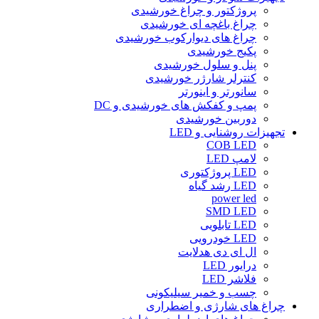
پروژکتور و چراغ خورشیدی
چراغ باغچه ای خورشیدی
چراغ های دیوارکوب خورشیدی
پکیج خورشیدی
پنل و سلول خورشیدی
کنترلر شارژر خورشیدی
سانورتر و اینورتر
پمپ و کفکش های خورشیدی و DC
دوربین خورشیدی
تجهیزات روشنایی و LED
COB LED
لامپ LED
LED پروژکتوری
LED رشد گیاه
power led
SMD LED
LED تابلویی
LED خودرویی
ال ای دی هدلایت
درایور LED
فلاشر LED
چسب و خمیر سیلیکونی
چراغ های شارژی و اضطراری