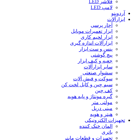
فلاشر LED
لامپ LED
آردوینو
ابزارآلات
آچار پرسی
ابزار تعمیرات موبایل
ابزار لحیم کاری
ابزارآلات اندازه گیری
پنس و ست ابزار
پیچ گوشتی
جعبه و کیف ابزار
سایر ابزارآلات
سشوار صنعتی
سوکت و فیش آلات
سیم چین و کابل لخت کن
کف چین
گیره مونتاژ و پایه هویه
مولتی متر
مینی دریل
هیتر و هویه
تجهیزات الکترونیکی
المان خنک کننده
باتری
تجهیزات و قطعات ماینر