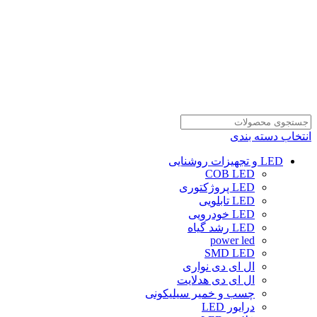
انتخاب دسته بندی
LED و تجهیزات روشنایی
COB LED
LED پروژکتوری
LED تابلویی
LED خودرویی
LED رشد گیاه
power led
SMD LED
ال ای دی نواری
ال ای دی هدلایت
چسب و خمیر سیلیکونی
درایور LED