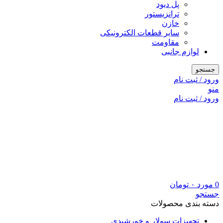
پل دیود
ترانزیستور
خازن
سایر قطعات الکترونیکی
مقاومت
لوازم جانبی
جستجو
ورود / ثبت نام
منو
ورود / ثبت نام
0
مورد
۰
تومان
جستجو
دسته بندی محصولات
تجهیزات سولار و خورشیدی