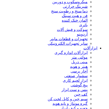
میکروسکوپ و دوربین
شیرینک حرارتی
دما سنج و رطوبت سنج
فن و هیت سینک
المان خنک کننده
باتری
سوکت و فیش آلات
آردوینو
تجهیزات و قطعات ماینر
سایر تجهیزات الکترونیکی
ابزارآلات
ابزارآلات اندازه گیری
مولتی متر
مینی دریل
هیتر و هویه
آچار پرسی
سشوار صنعتی
ابزار لحیم کاری
پیچ گوشتی
پنس و ست ابزار
کف چین
سیم چین و کابل لخت کن
گیره مونتاژ و پایه هویه
جعبه و کیف ابزار