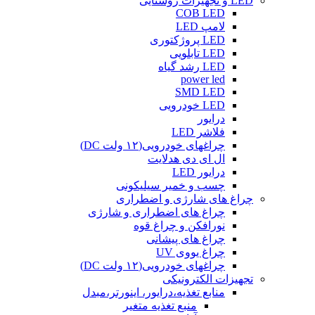
LED و تجهیزات روشنایی
COB LED
لامپ LED
LED پروژکتوری
LED تابلویی
LED رشد گیاه
power led
SMD LED
LED خودرویی
درایور
فلاشر LED
چراغهای خودرویی(۱۲ ولت DC)
ال ای دی هدلایت
درایور LED
چسب و خمیر سیلیکونی
چراغ های شارژی و اضطراری
چراغ های اضطراری و شارژی
نورافکن و چراغ قوه
چراغ های پیشانی
چراغ یووی UV
چراغهای خودرویی(۱۲ ولت DC)
تجهیزات الکترونیکی
منابع تغذیه،درایور، اینورتر،مبدل
منبع تغذیه متغیر