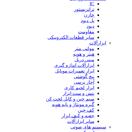
IC
ترانزیستور
خازن
پل دیود
دیود
مقاومت
سایر قطعات الکترونیکی
ابزارآلات
مولتی متر
هیتر و هویه
مینی دریل
ابزارآلات اندازه گیری
ابزار تعمیرات موبایل
پیچ گوشتی
آچار پرسی
ابزار لحیم کاری
پنس و ست ابزار
سیم چین و کابل لخت کن
گیره مونتاژ و پایه هویه
کف چین
جعبه و کیف ابزار
سایر ابزارآلات
سیستم های صوتی