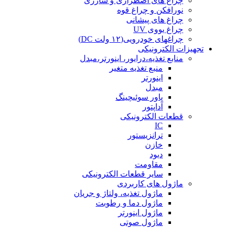
چراغ های اضطراری و شارژی
نورافکن و چراغ قوه
چراغ های پیشانی
چراغ یووی UV
چراغهای خودرویی(۱۲ ولت DC)
تجهیزات الکترونیکی
منابع تغذیه،درایور، اینورتر،مبدل
منبع تغذیه متغیر
اینورتر
مبدل
پاور سوئیچینگ
آداپتور
قطعات الکترونیکی
IC
ترانزیستور
خازن
دیود
مقاومت
سایر قطعات الکترونیکی
ماژول های کاربردی
ماژول تغذیه، ولتاژ و جریان
ماژول دما و رطوبت
ماژول اینورتر
ماژول صوتی