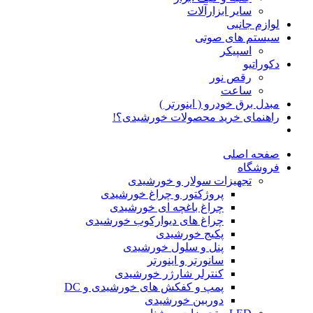
سایر ابزارآلات
لوازم جانبی
سیستم های صوتی
اسپیکر
دکوراتیو
رقص نور
ساعت
مبدل برق خودرو ( اینورتر )
راهنمای خرید محصولات خورشیدی؟!
صفحه اصلی
فروشگاه
تجهیزات سولار و خورشیدی
پروژکتور و چراغ خورشیدی
چراغ باغچه ای خورشیدی
چراغ های دیوارکوب خورشیدی
پکیج خورشیدی
پنل و سلول خورشیدی
سانورتر و اینورتر
کنترلر شارژر خورشیدی
پمپ و کفکش های خورشیدی و DC
دوربین خورشیدی