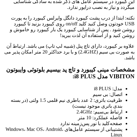
این کیبورد در سیستم عامل های ذکر شده به سادگی شناسایی
میگردد و نیاز به نصب درایور ندارد.
نکته: ابتدا از درب پشت کیبورد دانگل وایرلس کیبورد را به پورت
USB خودتون وصل کنید کلید on/off روی کیبورد بزنید تا کیبورد
روشن شود . پس از شناسایی کیبورد یک بار کیبورد رو خاموش و
روشن کنید و از استفاده آن لذت ببرید!
علاوه بر کیبورد، دارای تاچ پنل (شبیه لپ تاپ) می باشد. ارتباط آن
به صورت بی سیم (2.4GHZ) و با برد حداکثر 20 متر امکان پذیر می
باشد.
مشخصات مینی کیبورد و تاچ پد بیسیم بلوتوثی وایبوتون
VIBITON مدل i8 PLUS:
مدل: i8 PLUS
اتصال: بی سیم
ظرفیت باتری: 2 عدد باطری نیم قلمی 1.5 ولتی (در بسته
بندی باتری موجود نیست)
ارتباط بی‌سیم: 2.4GHz
فاصله عملکرد: 10 متر
صفحه‌کلید با نور پس‌زمینه ندارد
پشتیبانی از سیستم عامل‌های Windows، Mac OS، Android،
Linux