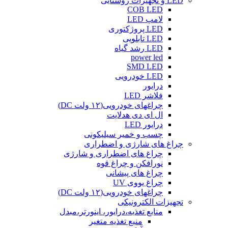
LED و تجهیزات روشنایی
COB LED
لامپ LED
LED پروژکتوری
LED تابلویی
LED رشد گیاه
power led
SMD LED
LED خودرویی
درایور
فلاشر LED
چراغهای خودرویی(۱۲ ولت DC)
ال ای دی هدلایت
درایور LED
چسب و خمیر سیلیکونی
چراغ های شارژی و اضطراری
چراغ های اضطراری و شارژی
نورافکن و چراغ قوه
چراغ های پیشانی
چراغ یووی UV
چراغهای خودرویی(۱۲ ولت DC)
تجهیزات الکترونیکی
منابع تغذیه،درایور، اینورتر،مبدل
منبع تغذیه متغیر