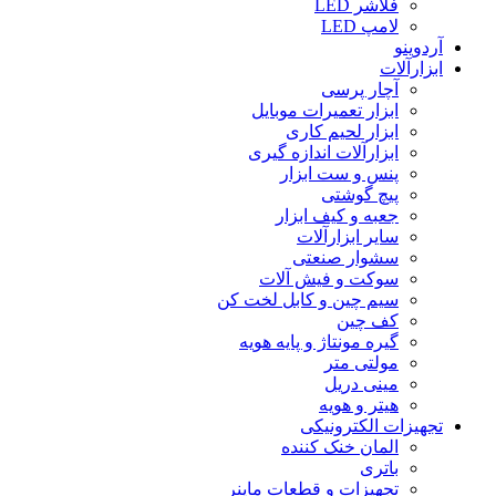
فلاشر LED
لامپ LED
آردوینو
ابزارآلات
آچار پرسی
ابزار تعمیرات موبایل
ابزار لحیم کاری
ابزارآلات اندازه گیری
پنس و ست ابزار
پیچ گوشتی
جعبه و کیف ابزار
سایر ابزارآلات
سشوار صنعتی
سوکت و فیش آلات
سیم چین و کابل لخت کن
کف چین
گیره مونتاژ و پایه هویه
مولتی متر
مینی دریل
هیتر و هویه
تجهیزات الکترونیکی
المان خنک کننده
باتری
تجهیزات و قطعات ماینر