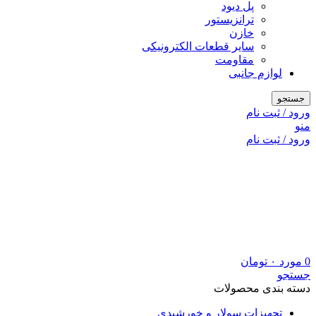
پل دیود
ترانزیستور
خازن
سایر قطعات الکترونیکی
مقاومت
لوازم جانبی
جستجو
ورود / ثبت نام
منو
ورود / ثبت نام
0
مورد
۰
تومان
جستجو
دسته بندی محصولات
تجهیزات سولار و خورشیدی