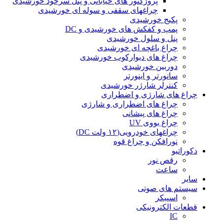
پروژکتور های خیابانی و پنل سرخود خورشیدی
چراغهای سقفی و سوله ای خورشیدی
پکیج خورشیدی
پمپ و کفکش های خورشیدی و DC
پنل و سلول خورشیدی
چراغ باغچه ای خورشیدی
چراغ های دیوارکوب خورشیدی
دوربین خورشیدی
سانورتر و اینورتر
کنترلر شارژر خورشیدی
چراغ های شارژی و اضطراری
چراغ های اضطراری و شارژی
چراغ های پیشانی
چراغ یووی UV
چراغهای خودرویی(۱۲ ولت DC)
نورافکن و چراغ قوه
دکوراتیو
رقص نور
ساعت
سایر
سیستم های صوتی
اسپیکر
قطعات الکترونیکی
IC