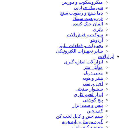
میکروسکوپ و دوربین
شیرینک حرارتی
دما سنج و رطوبت سنج
فن و هیت سینک
المان خنک کننده
باتری
سوکت و فیش آلات
آردوینو
تجهیزات و قطعات ماینر
سایر تجهیزات الکترونیکی
ابزارآلات
ابزارآلات اندازه گیری
مولتی متر
مینی دریل
هیتر و هویه
آچار پرسی
سشوار صنعتی
ابزار لحیم کاری
پیچ گوشتی
پنس و ست ابزار
کف چین
سیم چین و کابل لخت کن
گیره مونتاژ و پایه هویه
جعبه و کیف ابزار