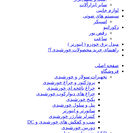
سایر ابزارآلات
لوازم جانبی
سیستم های صوتی
اسپیکر
دکوراتیو
رقص نور
ساعت
مبدل برق خودرو ( اینورتر )
راهنمای خرید محصولات خورشیدی؟!
صفحه اصلی
فروشگاه
تجهیزات سولار و خورشیدی
پروژکتور و چراغ خورشیدی
چراغ باغچه ای خورشیدی
چراغ های دیوارکوب خورشیدی
پکیج خورشیدی
پنل و سلول خورشیدی
سانورتر و اینورتر
کنترلر شارژر خورشیدی
پمپ و کفکش های خورشیدی و DC
دوربین خورشیدی