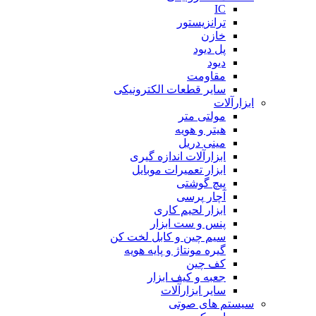
IC
ترانزیستور
خازن
پل دیود
دیود
مقاومت
سایر قطعات الکترونیکی
ابزارآلات
مولتی متر
هیتر و هویه
مینی دریل
ابزارآلات اندازه گیری
ابزار تعمیرات موبایل
پیچ گوشتی
آچار پرسی
ابزار لحیم کاری
پنس و ست ابزار
سیم چین و کابل لخت کن
گیره مونتاژ و پایه هویه
کف چین
جعبه و کیف ابزار
سایر ابزارآلات
سیستم های صوتی