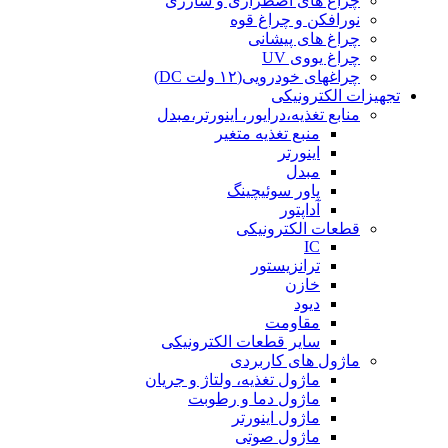
چراغ های اضطراری و شارژی
نورافکن و چراغ قوه
چراغ های پیشانی
چراغ یووی UV
چراغهای خودرویی(۱۲ ولت DC)
تجهیزات الکترونیکی
منابع تغذیه،درایور، اینورتر،مبدل
منبع تغذیه متغیر
اینورتر
مبدل
پاور سوئیچینگ
آداپتور
قطعات الکترونیکی
IC
ترانزیستور
خازن
دیود
مقاومت
سایر قطعات الکترونیکی
ماژول های کاربردی
ماژول تغذیه، ولتاژ و جریان
ماژول دما و رطوبت
ماژول اینورتر
ماژول صوتی