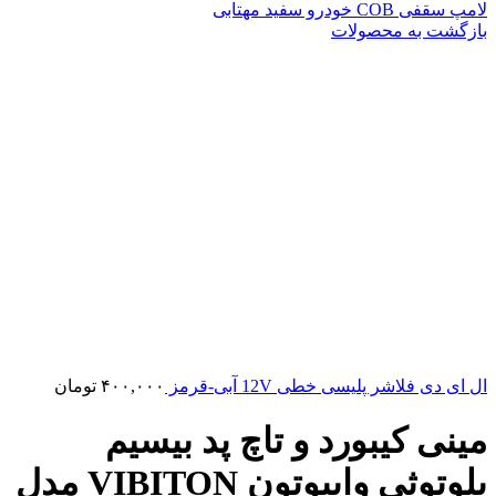
لامپ سقفی COB خودرو سفید مهتابی
بازگشت به محصولات
ال ای دی فلاشر پلیسی خطی 12V آبی-قرمز
۴۰۰,۰۰۰
تومان
مینی کیبورد و تاچ پد بیسیم
بلوتوثی وایبوتون VIBITON مدل