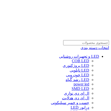
انتخاب دسته بندی
LED و تجهیزات روشنایی
COB LED
LED پروژکتوری
LED تابلویی
LED خودرویی
LED رشد گیاه
power led
SMD LED
ال ای دی نواری
ال ای دی هدلایت
چسب و خمیر سیلیکونی
درایور LED