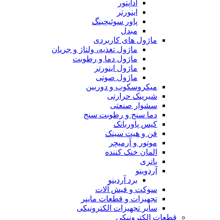
آداپتور
اینورتر
پاور سوئیچینگ
مبدل
ماژول های کاربردی
ماژول تغذیه، ولتاژ و جریان
ماژول دما و رطوبت
ماژول اینورتر
ماژول صوتی
میکروسکوپ و دوربین
شیرینک حرارتی
سشوار صنعتی
دما سنج و رطوبت سنج
کیس پاوربانک
فن و هیت سینک
موتور و آرمیچر
المان خنک کننده
باتری
آردوینو
برد آردینو
سوکت و فیش آلات
تجهیزات و قطعات ماینر
سایر تجهیزات الکترونیکی
قطعات الکترونیکی