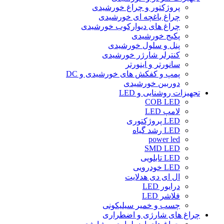
پروژکتور و چراغ خورشیدی
چراغ باغچه ای خورشیدی
چراغ های دیوارکوب خورشیدی
پکیج خورشیدی
پنل و سلول خورشیدی
کنترلر شارژر خورشیدی
سانورتر و اینورتر
پمپ و کفکش های خورشیدی و DC
دوربین خورشیدی
تجهیزات روشنایی و LED
COB LED
لامپ LED
LED پروژکتوری
LED رشد گیاه
power led
SMD LED
LED تابلویی
LED خودرویی
ال ای دی هدلایت
درایور LED
فلاشر LED
چسب و خمیر سیلیکونی
چراغ های شارژی و اضطراری