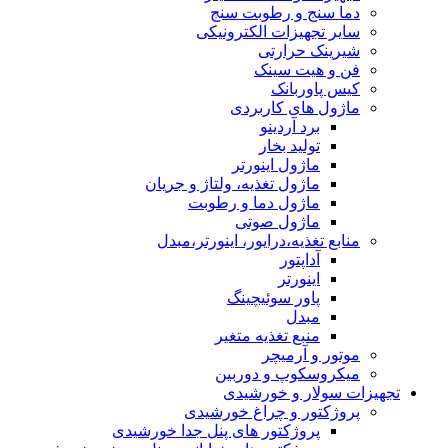
دما سنج و رطوبت سنج
سایر تجهیزات الکترونیکی
شیرینک حرارتی
فن و هیت سینک
کیس پاوربانک
ماژول های کاربردی
برد آردینو
تولید بخار
ماژول اینورتر
ماژول تغذیه، ولتاژ و جریان
ماژول دما و رطوبت
ماژول صوتی
منابع تغذیه،درایور، اینورتر،مبدل
آداپتور
اینورتر
پاور سوئیچینگ
مبدل
منبع تغذیه متغیر
موتور و آرمیچر
میکروسکوپ و دوربین
تجهیزات سولار و خورشیدی
پروژکتور و چراغ خورشیدی
پروژکتور های پنل جدا خورشیدی