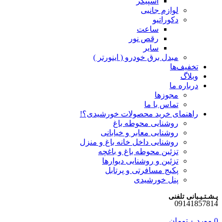
اسپیکر
لوازم جانبی
دکوراتیو
ساعت
رقص نور
سایر
مبدل برق خودرو ( اینورتر )
تخفیف‌ها
وبلاگ
درباره ما
مجوزها
تماس با ما
راهنمای خرید محصولات خورشیدی؟!
روشنایی محوطه باغ
روشنایی معابر و خیابانی
روشنایی داخل خانه باغ و منزل
تزئین محوطه باغ و باغچه
تزئین و روشنایی دیوارها
پکیج مسافرتی و پرتابل
پنل خورشیدی
پـشـتـیـبانی تلفنی
09141857814
0
مورد
۰
تومان