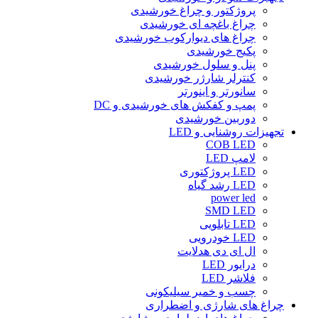
پروژکتور و چراغ خورشیدی
چراغ باغچه ای خورشیدی
چراغ های دیوارکوب خورشیدی
پکیج خورشیدی
پنل و سلول خورشیدی
کنترلر شارژر خورشیدی
سانورتر و اینورتر
پمپ و کفکش های خورشیدی و DC
دوربین خورشیدی
تجهیزات روشنایی و LED
COB LED
لامپ LED
LED پروژکتوری
LED رشد گیاه
power led
SMD LED
LED تابلویی
LED خودرویی
ال ای دی هدلایت
درایور LED
فلاشر LED
چسب و خمیر سیلیکونی
چراغ های شارژی و اضطراری