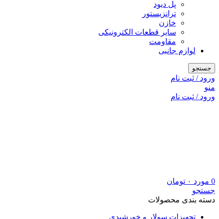
پل دیود
ترانزیستور
خازن
سایر قطعات الکترونیکی
مقاومت
لوازم جانبی
جستجو
ورود / ثبت نام
منو
ورود / ثبت نام
0
مورد
۰
تومان
جستجو
دسته بندی محصولات
تجهیزات سولار و خورشیدی