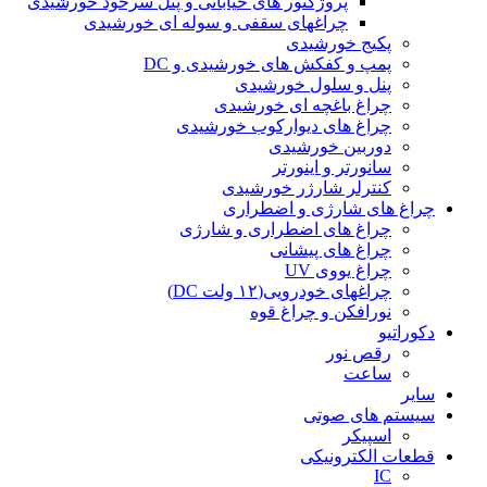
پروژکتور های خیابانی و پنل سرخود خورشیدی
چراغهای سقفی و سوله ای خورشیدی
پکیج خورشیدی
پمپ و کفکش های خورشیدی و DC
پنل و سلول خورشیدی
چراغ باغچه ای خورشیدی
چراغ های دیوارکوب خورشیدی
دوربین خورشیدی
سانورتر و اینورتر
کنترلر شارژر خورشیدی
چراغ های شارژی و اضطراری
چراغ های اضطراری و شارژی
چراغ های پیشانی
چراغ یووی UV
چراغهای خودرویی(۱۲ ولت DC)
نورافکن و چراغ قوه
دکوراتیو
رقص نور
ساعت
سایر
سیستم های صوتی
اسپیکر
قطعات الکترونیکی
IC