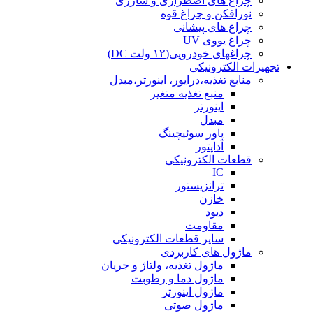
چراغ های اضطراری و شارژی
نورافکن و چراغ قوه
چراغ های پیشانی
چراغ یووی UV
چراغهای خودرویی(۱۲ ولت DC)
تجهیزات الکترونیکی
منابع تغذیه،درایور، اینورتر،مبدل
منبع تغذیه متغیر
اینورتر
مبدل
پاور سوئیچینگ
آداپتور
قطعات الکترونیکی
IC
ترانزیستور
خازن
دیود
مقاومت
سایر قطعات الکترونیکی
ماژول های کاربردی
ماژول تغذیه، ولتاژ و جریان
ماژول دما و رطوبت
ماژول اینورتر
ماژول صوتی