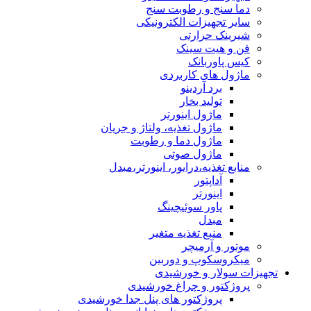
دما سنج و رطوبت سنج
سایر تجهیزات الکترونیکی
شیرینک حرارتی
فن و هیت سینک
کیس پاوربانک
ماژول های کاربردی
برد آردینو
تولید بخار
ماژول اینورتر
ماژول تغذیه، ولتاژ و جریان
ماژول دما و رطوبت
ماژول صوتی
منابع تغذیه،درایور، اینورتر،مبدل
آداپتور
اینورتر
پاور سوئیچینگ
مبدل
منبع تغذیه متغیر
موتور و آرمیچر
میکروسکوپ و دوربین
تجهیزات سولار و خورشیدی
پروژکتور و چراغ خورشیدی
پروژکتور های پنل جدا خورشیدی