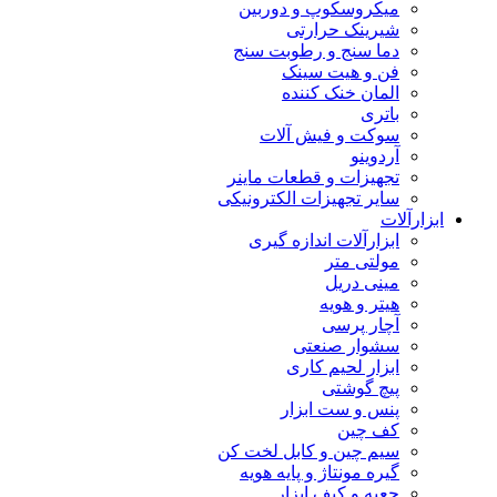
میکروسکوپ و دوربین
شیرینک حرارتی
دما سنج و رطوبت سنج
فن و هیت سینک
المان خنک کننده
باتری
سوکت و فیش آلات
آردوینو
تجهیزات و قطعات ماینر
سایر تجهیزات الکترونیکی
ابزارآلات
ابزارآلات اندازه گیری
مولتی متر
مینی دریل
هیتر و هویه
آچار پرسی
سشوار صنعتی
ابزار لحیم کاری
پیچ گوشتی
پنس و ست ابزار
کف چین
سیم چین و کابل لخت کن
گیره مونتاژ و پایه هویه
جعبه و کیف ابزار