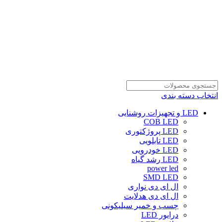
انتخاب دسته بندی
LED و تجهیزات روشنایی
COB LED
LED پروژکتوری
LED تابلویی
LED خودرویی
LED رشد گیاه
power led
SMD LED
ال ای دی نواری
ال ای دی هدلایت
چسب و خمیر سیلیکونی
درایور LED