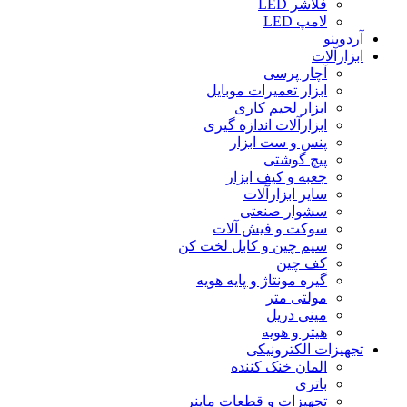
فلاشر LED
لامپ LED
آردوینو
ابزارآلات
آچار پرسی
ابزار تعمیرات موبایل
ابزار لحیم کاری
ابزارآلات اندازه گیری
پنس و ست ابزار
پیچ گوشتی
جعبه و کیف ابزار
سایر ابزارآلات
سشوار صنعتی
سوکت و فیش آلات
سیم چین و کابل لخت کن
کف چین
گیره مونتاژ و پایه هویه
مولتی متر
مینی دریل
هیتر و هویه
تجهیزات الکترونیکی
المان خنک کننده
باتری
تجهیزات و قطعات ماینر