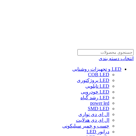
انتخاب دسته بندی
LED و تجهیزات روشنایی
COB LED
LED پروژکتوری
LED تابلویی
LED خودرویی
LED رشد گیاه
power led
SMD LED
ال ای دی نواری
ال ای دی هدلایت
چسب و خمیر سیلیکونی
درایور LED