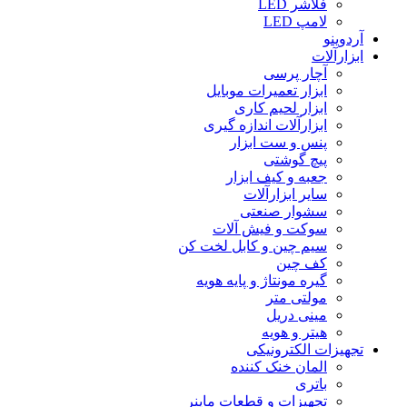
فلاشر LED
لامپ LED
آردوینو
ابزارآلات
آچار پرسی
ابزار تعمیرات موبایل
ابزار لحیم کاری
ابزارآلات اندازه گیری
پنس و ست ابزار
پیچ گوشتی
جعبه و کیف ابزار
سایر ابزارآلات
سشوار صنعتی
سوکت و فیش آلات
سیم چین و کابل لخت کن
کف چین
گیره مونتاژ و پایه هویه
مولتی متر
مینی دریل
هیتر و هویه
تجهیزات الکترونیکی
المان خنک کننده
باتری
تجهیزات و قطعات ماینر