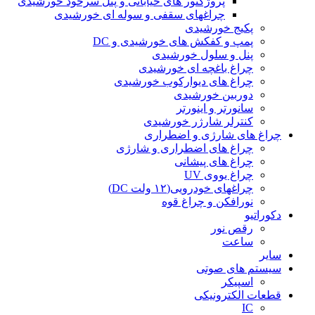
پروژکتور های خیابانی و پنل سرخود خورشیدی
چراغهای سقفی و سوله ای خورشیدی
پکیج خورشیدی
پمپ و کفکش های خورشیدی و DC
پنل و سلول خورشیدی
چراغ باغچه ای خورشیدی
چراغ های دیوارکوب خورشیدی
دوربین خورشیدی
سانورتر و اینورتر
کنترلر شارژر خورشیدی
چراغ های شارژی و اضطراری
چراغ های اضطراری و شارژی
چراغ های پیشانی
چراغ یووی UV
چراغهای خودرویی(۱۲ ولت DC)
نورافکن و چراغ قوه
دکوراتیو
رقص نور
ساعت
سایر
سیستم های صوتی
اسپیکر
قطعات الکترونیکی
IC