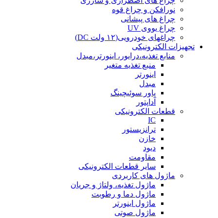
چراغ های اضطراری و شارژی
نورافکن و چراغ قوه
چراغ های پیشانی
چراغ یووی UV
چراغهای خودرویی(۱۲ ولت DC)
تجهیزات الکترونیکی
منابع تغذیه،درایور، اینورتر،مبدل
منبع تغذیه متغیر
اینورتر
مبدل
پاور سوئیچینگ
آداپتور
قطعات الکترونیکی
IC
ترانزیستور
خازن
دیود
مقاومت
سایر قطعات الکترونیکی
ماژول های کاربردی
ماژول تغذیه، ولتاژ و جریان
ماژول دما و رطوبت
ماژول اینورتر
ماژول صوتی