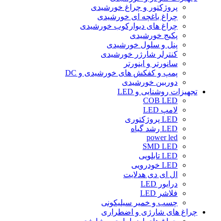
پروژکتور و چراغ خورشیدی
چراغ باغچه ای خورشیدی
چراغ های دیوارکوب خورشیدی
پکیج خورشیدی
پنل و سلول خورشیدی
کنترلر شارژر خورشیدی
سانورتر و اینورتر
پمپ و کفکش های خورشیدی و DC
دوربین خورشیدی
تجهیزات روشنایی و LED
COB LED
لامپ LED
LED پروژکتوری
LED رشد گیاه
power led
SMD LED
LED تابلویی
LED خودرویی
ال ای دی هدلایت
درایور LED
فلاشر LED
چسب و خمیر سیلیکونی
چراغ های شارژی و اضطراری