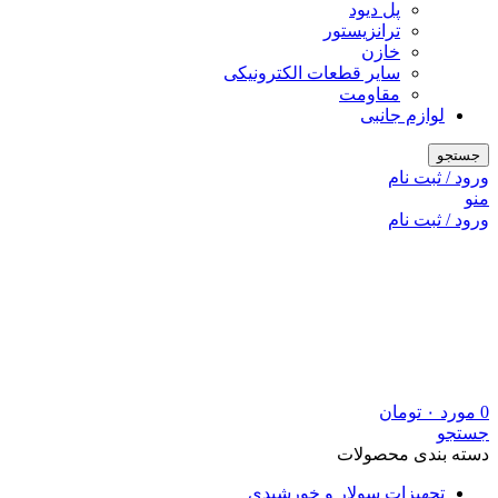
پل دیود
ترانزیستور
خازن
سایر قطعات الکترونیکی
مقاومت
لوازم جانبی
جستجو
ورود / ثبت نام
منو
ورود / ثبت نام
0
مورد
۰
تومان
جستجو
دسته بندی محصولات
تجهیزات سولار و خورشیدی