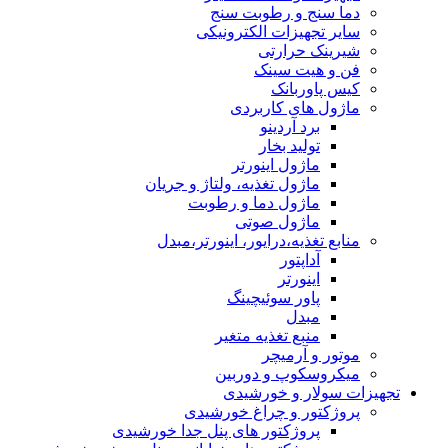
دما سنج و رطوبت سنج
سایر تجهیزات الکترونیکی
شیرینک حرارتی
فن و هیت سینک
کیس پاوربانک
ماژول های کاربردی
برد آردینو
تولید بخار
ماژول اینورتر
ماژول تغذیه، ولتاژ و جریان
ماژول دما و رطوبت
ماژول صوتی
منابع تغذیه،درایور، اینورتر،مبدل
آداپتور
اینورتر
پاور سوئیچینگ
مبدل
منبع تغذیه متغیر
موتور و آرمیچر
میکروسکوپ و دوربین
تجهیزات سولار و خورشیدی
پروژکتور و چراغ خورشیدی
پروژکتور های پنل جدا خورشیدی