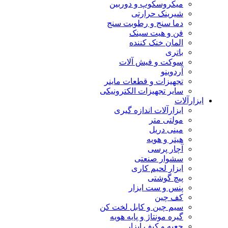
میکروسکوپ و دوربین
شیرینک حرارتی
دما سنج و رطوبت سنج
فن و هیت سینک
المان خنک کننده
باتری
سوکت و فیش آلات
آردوینو
تجهیزات و قطعات ماینر
سایر تجهیزات الکترونیکی
ابزارآلات
ابزارآلات اندازه گیری
مولتی متر
مینی دریل
هیتر و هویه
آچار پرسی
سشوار صنعتی
ابزار لحیم کاری
پیچ گوشتی
پنس و ست ابزار
کف چین
سیم چین و کابل لخت کن
گیره مونتاژ و پایه هویه
جعبه و کیف ابزار