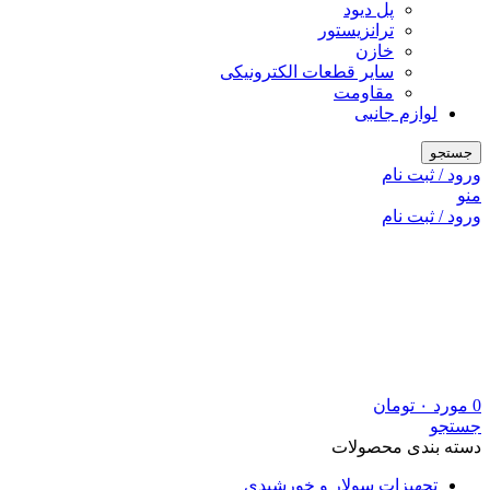
پل دیود
ترانزیستور
خازن
سایر قطعات الکترونیکی
مقاومت
لوازم جانبی
جستجو
ورود / ثبت نام
منو
ورود / ثبت نام
0
مورد
۰
تومان
جستجو
دسته بندی محصولات
تجهیزات سولار و خورشیدی