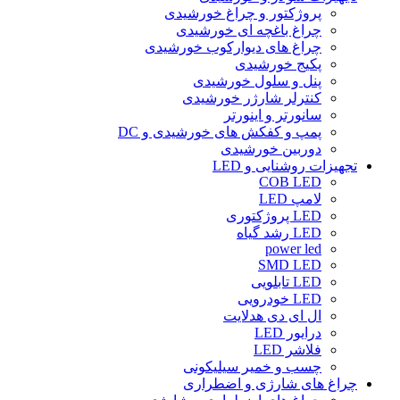
پروژکتور و چراغ خورشیدی
چراغ باغچه ای خورشیدی
چراغ های دیوارکوب خورشیدی
پکیج خورشیدی
پنل و سلول خورشیدی
کنترلر شارژر خورشیدی
سانورتر و اینورتر
پمپ و کفکش های خورشیدی و DC
دوربین خورشیدی
تجهیزات روشنایی و LED
COB LED
لامپ LED
LED پروژکتوری
LED رشد گیاه
power led
SMD LED
LED تابلویی
LED خودرویی
ال ای دی هدلایت
درایور LED
فلاشر LED
چسب و خمیر سیلیکونی
چراغ های شارژی و اضطراری