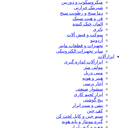
میکروسکوپ و دوربین
شیرینک حرارتی
دما سنج و رطوبت سنج
فن و هیت سینک
المان خنک کننده
باتری
سوکت و فیش آلات
آردوینو
تجهیزات و قطعات ماینر
سایر تجهیزات الکترونیکی
ابزارآلات
ابزارآلات اندازه گیری
مولتی متر
مینی دریل
هیتر و هویه
آچار پرسی
سشوار صنعتی
ابزار لحیم کاری
پیچ گوشتی
پنس و ست ابزار
کف چین
سیم چین و کابل لخت کن
گیره مونتاژ و پایه هویه
جعبه و کیف ابزار