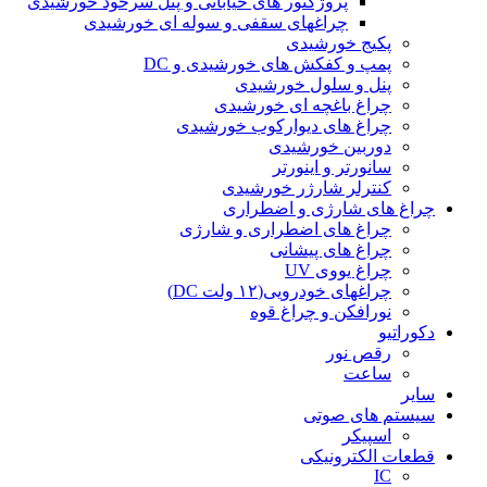
پروژکتور های خیابانی و پنل سرخود خورشیدی
چراغهای سقفی و سوله ای خورشیدی
پکیج خورشیدی
پمپ و کفکش های خورشیدی و DC
پنل و سلول خورشیدی
چراغ باغچه ای خورشیدی
چراغ های دیوارکوب خورشیدی
دوربین خورشیدی
سانورتر و اینورتر
کنترلر شارژر خورشیدی
چراغ های شارژی و اضطراری
چراغ های اضطراری و شارژی
چراغ های پیشانی
چراغ یووی UV
چراغهای خودرویی(۱۲ ولت DC)
نورافکن و چراغ قوه
دکوراتیو
رقص نور
ساعت
سایر
سیستم های صوتی
اسپیکر
قطعات الکترونیکی
IC