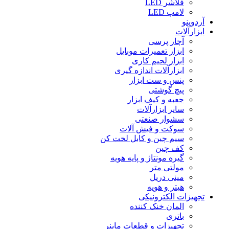
فلاشر LED
لامپ LED
آردوینو
ابزارآلات
آچار پرسی
ابزار تعمیرات موبایل
ابزار لحیم کاری
ابزارآلات اندازه گیری
پنس و ست ابزار
پیچ گوشتی
جعبه و کیف ابزار
سایر ابزارآلات
سشوار صنعتی
سوکت و فیش آلات
سیم چین و کابل لخت کن
کف چین
گیره مونتاژ و پایه هویه
مولتی متر
مینی دریل
هیتر و هویه
تجهیزات الکترونیکی
المان خنک کننده
باتری
تجهیزات و قطعات ماینر