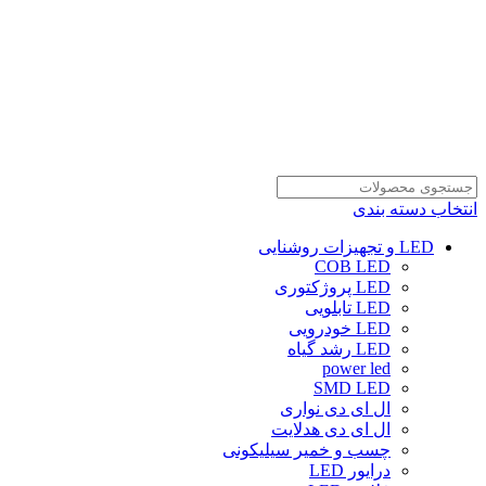
انتخاب دسته بندی
LED و تجهیزات روشنایی
COB LED
LED پروژکتوری
LED تابلویی
LED خودرویی
LED رشد گیاه
power led
SMD LED
ال ای دی نواری
ال ای دی هدلایت
چسب و خمیر سیلیکونی
درایور LED