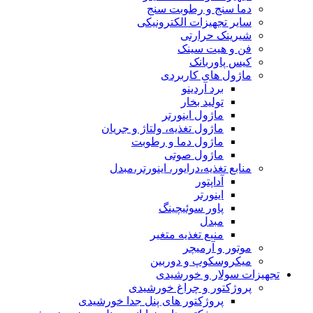
دما سنج و رطوبت سنج
سایر تجهیزات الکترونیکی
شیرینک حرارتی
فن و هیت سینک
کیس پاوربانک
ماژول های کاربردی
برد آردینو
تولید بخار
ماژول اینورتر
ماژول تغذیه، ولتاژ و جریان
ماژول دما و رطوبت
ماژول صوتی
منابع تغذیه،درایور، اینورتر،مبدل
آداپتور
اینورتر
پاور سوئیچینگ
مبدل
منبع تغذیه متغیر
موتور و آرمیچر
میکروسکوپ و دوربین
تجهیزات سولار و خورشیدی
پروژکتور و چراغ خورشیدی
پروژکتور های پنل جدا خورشیدی