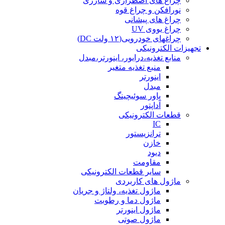
چراغ های اضطراری و شارژی
نورافکن و چراغ قوه
چراغ های پیشانی
چراغ یووی UV
چراغهای خودرویی(۱۲ ولت DC)
تجهیزات الکترونیکی
منابع تغذیه،درایور، اینورتر،مبدل
منبع تغذیه متغیر
اینورتر
مبدل
پاور سوئیچینگ
آداپتور
قطعات الکترونیکی
IC
ترانزیستور
خازن
دیود
مقاومت
سایر قطعات الکترونیکی
ماژول های کاربردی
ماژول تغذیه، ولتاژ و جریان
ماژول دما و رطوبت
ماژول اینورتر
ماژول صوتی