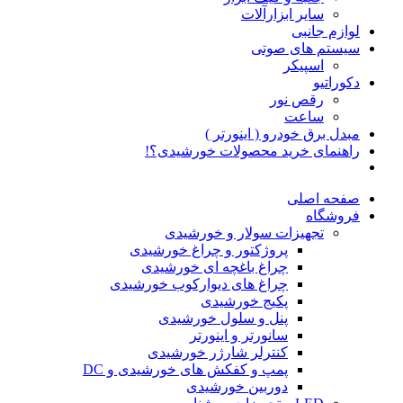
سایر ابزارآلات
لوازم جانبی
سیستم های صوتی
اسپیکر
دکوراتیو
رقص نور
ساعت
مبدل برق خودرو ( اینورتر )
راهنمای خرید محصولات خورشیدی؟!
صفحه اصلی
فروشگاه
تجهیزات سولار و خورشیدی
پروژکتور و چراغ خورشیدی
چراغ باغچه ای خورشیدی
چراغ های دیوارکوب خورشیدی
پکیج خورشیدی
پنل و سلول خورشیدی
سانورتر و اینورتر
کنترلر شارژر خورشیدی
پمپ و کفکش های خورشیدی و DC
دوربین خورشیدی