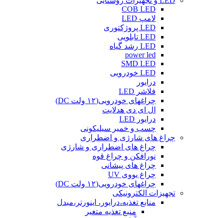
LED و تجهیزات روشنایی
COB LED
لامپ LED
LED پروژکتوری
LED تابلویی
LED رشد گیاه
power led
SMD LED
LED خودرویی
درایور
فلاشر LED
چراغهای خودرویی(۱۲ ولت DC)
ال ای دی هدلایت
درایور LED
چسب و خمیر سیلیکونی
چراغ های شارژی و اضطراری
چراغ های اضطراری و شارژی
نورافکن و چراغ قوه
چراغ های پیشانی
چراغ یووی UV
چراغهای خودرویی(۱۲ ولت DC)
تجهیزات الکترونیکی
منابع تغذیه،درایور، اینورتر،مبدل
منبع تغذیه متغیر