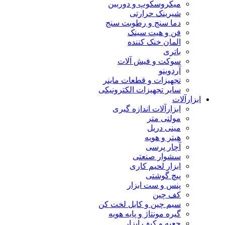
میکروسکوپ و دوربین
شیرینک حرارتی
دما سنج و رطوبت سنج
فن و هیت سینک
المان خنک کننده
باتری
سوکت و فیش آلات
آردوینو
تجهیزات و قطعات ماینر
سایر تجهیزات الکترونیکی
ابزارآلات
ابزارآلات اندازه گیری
مولتی متر
مینی دریل
هیتر و هویه
آچار پرسی
سشوار صنعتی
ابزار لحیم کاری
پیچ گوشتی
پنس و ست ابزار
کف چین
سیم چین و کابل لخت کن
گیره مونتاژ و پایه هویه
جعبه و کیف ابزار