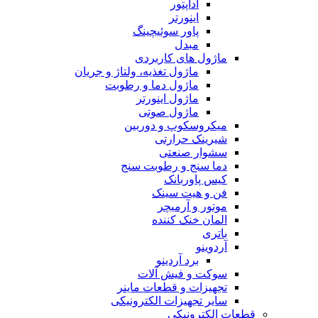
آداپتور
اینورتر
پاور سوئیچینگ
مبدل
ماژول های کاربردی
ماژول تغذیه، ولتاژ و جریان
ماژول دما و رطوبت
ماژول اینورتر
ماژول صوتی
میکروسکوپ و دوربین
شیرینک حرارتی
سشوار صنعتی
دما سنج و رطوبت سنج
کیس پاوربانک
فن و هیت سینک
موتور و آرمیچر
المان خنک کننده
باتری
آردوینو
برد آردینو
سوکت و فیش آلات
تجهیزات و قطعات ماینر
سایر تجهیزات الکترونیکی
قطعات الکترونیکی