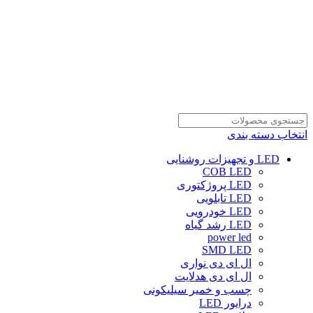
انتخاب دسته بندی
LED و تجهیزات روشنایی
COB LED
LED پروژکتوری
LED تابلویی
LED خودرویی
LED رشد گیاه
power led
SMD LED
ال ای دی نواری
ال ای دی هدلایت
چسب و خمیر سیلیکونی
درایور LED