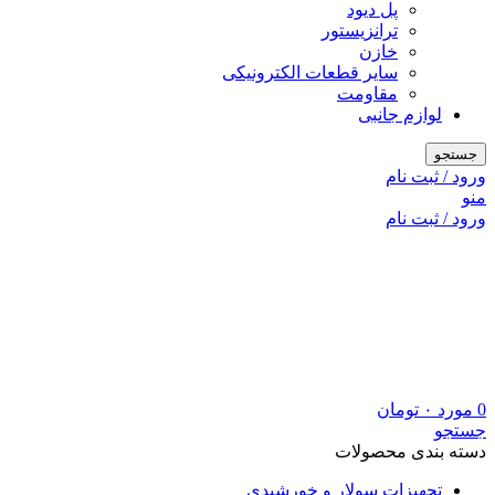
پل دیود
ترانزیستور
خازن
سایر قطعات الکترونیکی
مقاومت
لوازم جانبی
جستجو
ورود / ثبت نام
منو
ورود / ثبت نام
0
مورد
۰
تومان
جستجو
دسته بندی محصولات
تجهیزات سولار و خورشیدی