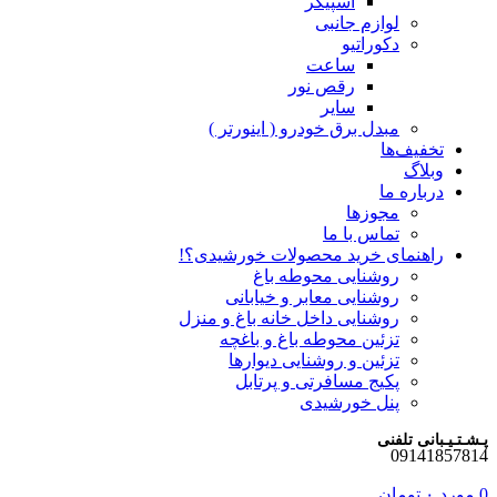
اسپیکر
لوازم جانبی
دکوراتیو
ساعت
رقص نور
سایر
مبدل برق خودرو ( اینورتر )
تخفیف‌ها
وبلاگ
درباره ما
مجوزها
تماس با ما
راهنمای خرید محصولات خورشیدی؟!
روشنایی محوطه باغ
روشنایی معابر و خیابانی
روشنایی داخل خانه باغ و منزل
تزئین محوطه باغ و باغچه
تزئین و روشنایی دیوارها
پکیج مسافرتی و پرتابل
پنل خورشیدی
پـشـتـیـبانی تلفنی
09141857814
0
مورد
۰
تومان