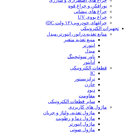
چراغ های اضطراری و شارژی
نورافکن و چراغ قوه
چراغ های پیشانی
چراغ یووی UV
چراغهای خودرویی(۱۲ ولت DC)
تجهیزات الکترونیکی
منابع تغذیه،درایور، اینورتر،مبدل
منبع تغذیه متغیر
اینورتر
مبدل
پاور سوئیچینگ
آداپتور
قطعات الکترونیکی
IC
ترانزیستور
خازن
دیود
مقاومت
سایر قطعات الکترونیکی
ماژول های کاربردی
ماژول تغذیه، ولتاژ و جریان
ماژول دما و رطوبت
ماژول اینورتر
ماژول صوتی