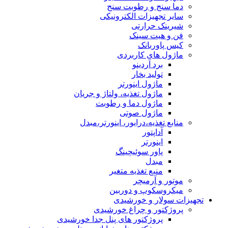
دما سنج و رطوبت سنج
سایر تجهیزات الکترونیکی
شیرینک حرارتی
فن و هیت سینک
کیس پاوربانک
ماژول های کاربردی
برد آردینو
تولید بخار
ماژول اینورتر
ماژول تغذیه، ولتاژ و جریان
ماژول دما و رطوبت
ماژول صوتی
منابع تغذیه،درایور، اینورتر،مبدل
آداپتور
اینورتر
پاور سوئیچینگ
مبدل
منبع تغذیه متغیر
موتور و آرمیچر
میکروسکوپ و دوربین
تجهیزات سولار و خورشیدی
پروژکتور و چراغ خورشیدی
پروژکتور های پنل جدا خورشیدی