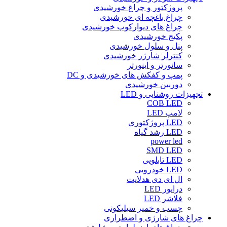
پروژکتور و چراغ خورشیدی
چراغ باغچه ای خورشیدی
چراغ های دیوارکوب خورشیدی
پکیج خورشیدی
پنل و سلول خورشیدی
کنترلر شارژر خورشیدی
سانورتر و اینورتر
پمپ و کفکش های خورشیدی و DC
دوربین خورشیدی
تجهیزات روشنایی و LED
COB LED
لامپ LED
LED پروژکتوری
LED رشد گیاه
power led
SMD LED
LED تابلویی
LED خودرویی
ال ای دی هدلایت
درایور LED
فلاشر LED
چسب و خمیر سیلیکونی
چراغ های شارژی و اضطراری