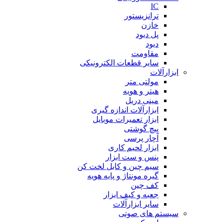
IC
ترانزیستور
خازن
پل دیود
دیود
مقاومت
سایر قطعات الکترونیکی
ابزارآلات
مولتی متر
هیتر و هویه
مینی دریل
ابزارآلات اندازه گیری
ابزار تعمیرات موبایل
پیچ گوشتی
آچار پرسی
ابزار لحیم کاری
پنس و ست ابزار
سیم چین و کابل لخت کن
گیره مونتاژ و پایه هویه
کف چین
جعبه و کیف ابزار
سایر ابزارآلات
سیستم های صوتی