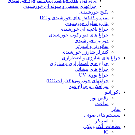
پروژکتور های خیابانی و پنل سرخود خورشیدی
چراغهای سقفی و سوله ای خورشیدی
پکیج خورشیدی
پمپ و کفکش های خورشیدی و DC
پنل و سلول خورشیدی
چراغ باغچه ای خورشیدی
چراغ های دیوارکوب خورشیدی
دوربین خورشیدی
سانورتر و اینورتر
کنترلر شارژر خورشیدی
چراغ های شارژی و اضطراری
چراغ های اضطراری و شارژی
چراغ های پیشانی
چراغ یووی UV
چراغهای خودرویی(۱۲ ولت DC)
نورافکن و چراغ قوه
دکوراتیو
رقص نور
ساعت
سایر
سیستم های صوتی
اسپیکر
قطعات الکترونیکی
IC