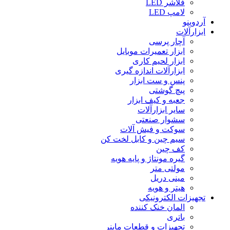
فلاشر LED
لامپ LED
آردوینو
ابزارآلات
آچار پرسی
ابزار تعمیرات موبایل
ابزار لحیم کاری
ابزارآلات اندازه گیری
پنس و ست ابزار
پیچ گوشتی
جعبه و کیف ابزار
سایر ابزارآلات
سشوار صنعتی
سوکت و فیش آلات
سیم چین و کابل لخت کن
کف چین
گیره مونتاژ و پایه هویه
مولتی متر
مینی دریل
هیتر و هویه
تجهیزات الکترونیکی
المان خنک کننده
باتری
تجهیزات و قطعات ماینر