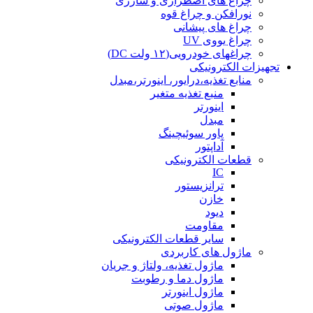
چراغ های اضطراری و شارژی
نورافکن و چراغ قوه
چراغ های پیشانی
چراغ یووی UV
چراغهای خودرویی(۱۲ ولت DC)
تجهیزات الکترونیکی
منابع تغذیه،درایور، اینورتر،مبدل
منبع تغذیه متغیر
اینورتر
مبدل
پاور سوئیچینگ
آداپتور
قطعات الکترونیکی
IC
ترانزیستور
خازن
دیود
مقاومت
سایر قطعات الکترونیکی
ماژول های کاربردی
ماژول تغذیه، ولتاژ و جریان
ماژول دما و رطوبت
ماژول اینورتر
ماژول صوتی