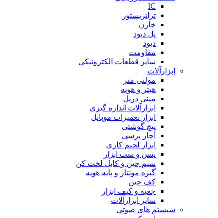
IC
ترانزیستور
خازن
پل دیود
دیود
مقاومت
سایر قطعات الکترونیکی
ابزارآلات
مولتی متر
هیتر و هویه
مینی دریل
ابزارآلات اندازه گیری
ابزار تعمیرات موبایل
پیچ گوشتی
آچار پرسی
ابزار لحیم کاری
پنس و ست ابزار
سیم چین و کابل لخت کن
گیره مونتاژ و پایه هویه
کف چین
جعبه و کیف ابزار
سایر ابزارآلات
سیستم های صوتی