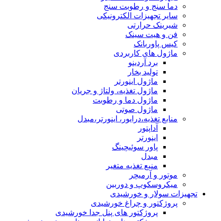
دما سنج و رطوبت سنج
سایر تجهیزات الکترونیکی
شیرینک حرارتی
فن و هیت سینک
کیس پاوربانک
ماژول های کاربردی
برد آردینو
تولید بخار
ماژول اینورتر
ماژول تغذیه، ولتاژ و جریان
ماژول دما و رطوبت
ماژول صوتی
منابع تغذیه،درایور، اینورتر،مبدل
آداپتور
اینورتر
پاور سوئیچینگ
مبدل
منبع تغذیه متغیر
موتور و آرمیچر
میکروسکوپ و دوربین
تجهیزات سولار و خورشیدی
پروژکتور و چراغ خورشیدی
پروژکتور های پنل جدا خورشیدی