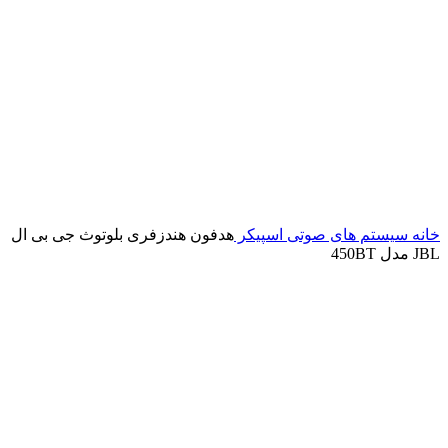
خانه
سیستم های صوتی
اسپیکر
هدفون هندزفری بلوتوث جی بی ال
JBL مدل 450BT