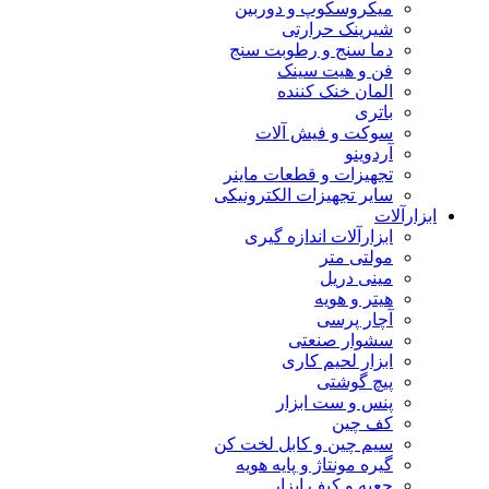
میکروسکوپ و دوربین
شیرینک حرارتی
دما سنج و رطوبت سنج
فن و هیت سینک
المان خنک کننده
باتری
سوکت و فیش آلات
آردوینو
تجهیزات و قطعات ماینر
سایر تجهیزات الکترونیکی
ابزارآلات
ابزارآلات اندازه گیری
مولتی متر
مینی دریل
هیتر و هویه
آچار پرسی
سشوار صنعتی
ابزار لحیم کاری
پیچ گوشتی
پنس و ست ابزار
کف چین
سیم چین و کابل لخت کن
گیره مونتاژ و پایه هویه
جعبه و کیف ابزار