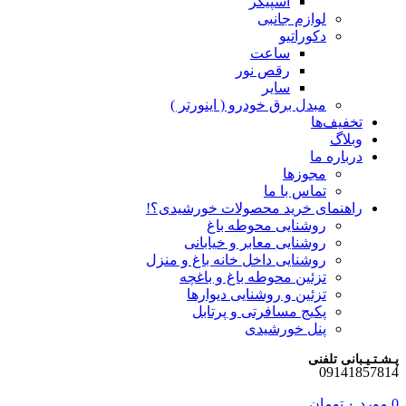
اسپیکر
لوازم جانبی
دکوراتیو
ساعت
رقص نور
سایر
مبدل برق خودرو ( اینورتر )
تخفیف‌ها
وبلاگ
درباره ما
مجوزها
تماس با ما
راهنمای خرید محصولات خورشیدی؟!
روشنایی محوطه باغ
روشنایی معابر و خیابانی
روشنایی داخل خانه باغ و منزل
تزئین محوطه باغ و باغچه
تزئین و روشنایی دیوارها
پکیج مسافرتی و پرتابل
پنل خورشیدی
پـشـتـیـبانی تلفنی
09141857814
0
مورد
۰
تومان