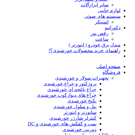
سایر ابزارآلات
لوازم جانبی
سیستم های صوتی
اسپیکر
دکوراتیو
رقص نور
ساعت
مبدل برق خودرو ( اینورتر )
راهنمای خرید محصولات خورشیدی؟!
صفحه اصلی
فروشگاه
تجهیزات سولار و خورشیدی
پروژکتور و چراغ خورشیدی
چراغ باغچه ای خورشیدی
چراغ های دیوارکوب خورشیدی
پکیج خورشیدی
پنل و سلول خورشیدی
سانورتر و اینورتر
کنترلر شارژر خورشیدی
پمپ و کفکش های خورشیدی و DC
دوربین خورشیدی