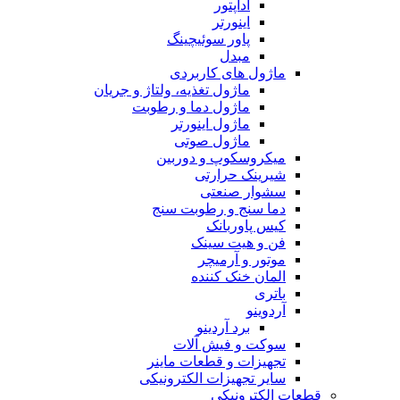
آداپتور
اینورتر
پاور سوئیچینگ
مبدل
ماژول های کاربردی
ماژول تغذیه، ولتاژ و جریان
ماژول دما و رطوبت
ماژول اینورتر
ماژول صوتی
میکروسکوپ و دوربین
شیرینک حرارتی
سشوار صنعتی
دما سنج و رطوبت سنج
کیس پاوربانک
فن و هیت سینک
موتور و آرمیچر
المان خنک کننده
باتری
آردوینو
برد آردینو
سوکت و فیش آلات
تجهیزات و قطعات ماینر
سایر تجهیزات الکترونیکی
قطعات الکترونیکی