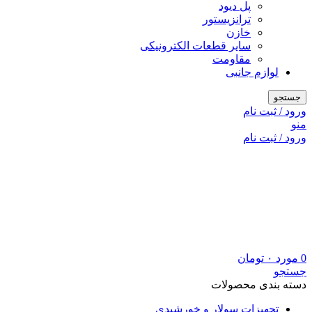
پل دیود
ترانزیستور
خازن
سایر قطعات الکترونیکی
مقاومت
لوازم جانبی
جستجو
ورود / ثبت نام
منو
ورود / ثبت نام
0
مورد
۰
تومان
جستجو
دسته بندی محصولات
تجهیزات سولار و خورشیدی