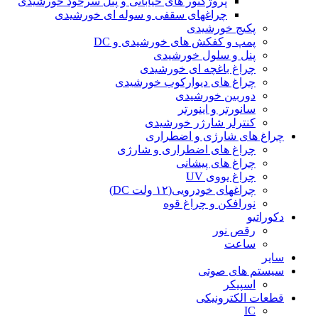
پروژکتور های خیابانی و پنل سرخود خورشیدی
چراغهای سقفی و سوله ای خورشیدی
پکیج خورشیدی
پمپ و کفکش های خورشیدی و DC
پنل و سلول خورشیدی
چراغ باغچه ای خورشیدی
چراغ های دیوارکوب خورشیدی
دوربین خورشیدی
سانورتر و اینورتر
کنترلر شارژر خورشیدی
چراغ های شارژی و اضطراری
چراغ های اضطراری و شارژی
چراغ های پیشانی
چراغ یووی UV
چراغهای خودرویی(۱۲ ولت DC)
نورافکن و چراغ قوه
دکوراتیو
رقص نور
ساعت
سایر
سیستم های صوتی
اسپیکر
قطعات الکترونیکی
IC