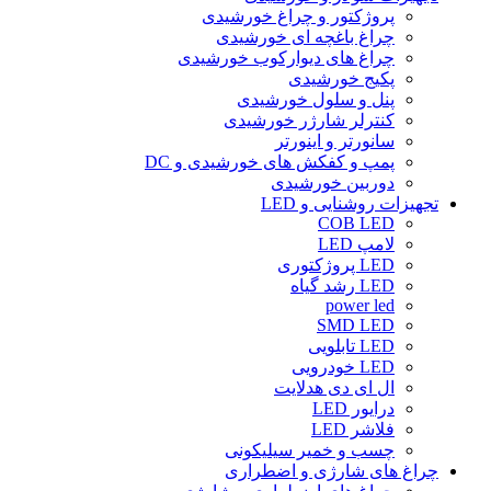
پروژکتور و چراغ خورشیدی
چراغ باغچه ای خورشیدی
چراغ های دیوارکوب خورشیدی
پکیج خورشیدی
پنل و سلول خورشیدی
کنترلر شارژر خورشیدی
سانورتر و اینورتر
پمپ و کفکش های خورشیدی و DC
دوربین خورشیدی
تجهیزات روشنایی و LED
COB LED
لامپ LED
LED پروژکتوری
LED رشد گیاه
power led
SMD LED
LED تابلویی
LED خودرویی
ال ای دی هدلایت
درایور LED
فلاشر LED
چسب و خمیر سیلیکونی
چراغ های شارژی و اضطراری