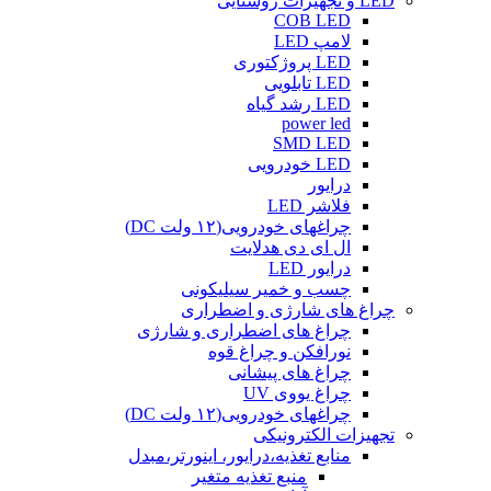
LED و تجهیزات روشنایی
COB LED
لامپ LED
LED پروژکتوری
LED تابلویی
LED رشد گیاه
power led
SMD LED
LED خودرویی
درایور
فلاشر LED
چراغهای خودرویی(۱۲ ولت DC)
ال ای دی هدلایت
درایور LED
چسب و خمیر سیلیکونی
چراغ های شارژی و اضطراری
چراغ های اضطراری و شارژی
نورافکن و چراغ قوه
چراغ های پیشانی
چراغ یووی UV
چراغهای خودرویی(۱۲ ولت DC)
تجهیزات الکترونیکی
منابع تغذیه،درایور، اینورتر،مبدل
منبع تغذیه متغیر