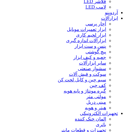
فلاشر LED
لامپ LED
آردوینو
ابزارآلات
آچار پرسی
ابزار تعمیرات موبایل
ابزار لحیم کاری
ابزارآلات اندازه گیری
پنس و ست ابزار
پیچ گوشتی
جعبه و کیف ابزار
سایر ابزارآلات
سشوار صنعتی
سوکت و فیش آلات
سیم چین و کابل لخت کن
کف چین
گیره مونتاژ و پایه هویه
مولتی متر
مینی دریل
هیتر و هویه
تجهیزات الکترونیکی
المان خنک کننده
باتری
تجهیزات و قطعات ماینر