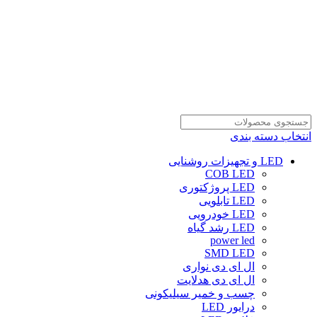
انتخاب دسته بندی
LED و تجهیزات روشنایی
COB LED
LED پروژکتوری
LED تابلویی
LED خودرویی
LED رشد گیاه
power led
SMD LED
ال ای دی نواری
ال ای دی هدلایت
چسب و خمیر سیلیکونی
درایور LED