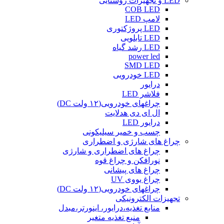
LED و تجهیزات روشنایی
COB LED
لامپ LED
LED پروژکتوری
LED تابلویی
LED رشد گیاه
power led
SMD LED
LED خودرویی
درایور
فلاشر LED
چراغهای خودرویی(۱۲ ولت DC)
ال ای دی هدلایت
درایور LED
چسب و خمیر سیلیکونی
چراغ های شارژی و اضطراری
چراغ های اضطراری و شارژی
نورافکن و چراغ قوه
چراغ های پیشانی
چراغ یووی UV
چراغهای خودرویی(۱۲ ولت DC)
تجهیزات الکترونیکی
منابع تغذیه،درایور، اینورتر،مبدل
منبع تغذیه متغیر