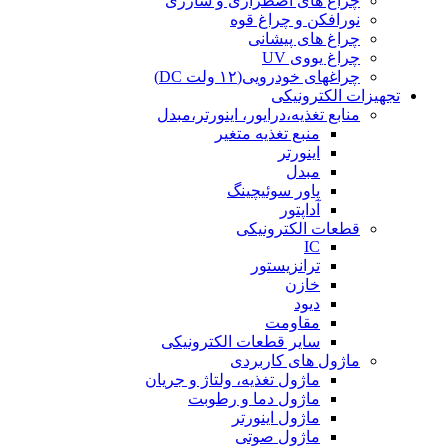
چراغ های اضطراری و شارژی
نورافکن و چراغ قوه
چراغ های پیشانی
چراغ یووی UV
چراغهای خودرویی(۱۲ ولت DC)
تجهیزات الکترونیکی
منابع تغذیه،درایور، اینورتر،مبدل
منبع تغذیه متغیر
اینورتر
مبدل
پاور سوئیچینگ
آداپتور
قطعات الکترونیکی
IC
ترانزیستور
خازن
دیود
مقاومت
سایر قطعات الکترونیکی
ماژول های کاربردی
ماژول تغذیه، ولتاژ و جریان
ماژول دما و رطوبت
ماژول اینورتر
ماژول صوتی