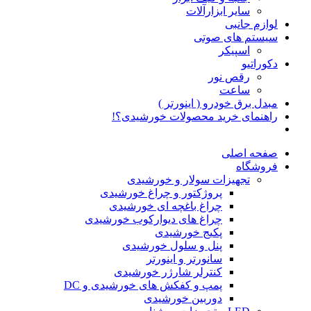
سایر ابزارآلات
لوازم جانبی
سیستم های صوتی
اسپیکر
دکوراتیو
رقص نور
ساعت
مبدل برق خودرو ( اینورتر )
راهنمای خرید محصولات خورشیدی؟!
صفحه اصلی
فروشگاه
تجهیزات سولار و خورشیدی
پروژکتور و چراغ خورشیدی
چراغ باغچه ای خورشیدی
چراغ های دیوارکوب خورشیدی
پکیج خورشیدی
پنل و سلول خورشیدی
سانورتر و اینورتر
کنترلر شارژر خورشیدی
پمپ و کفکش های خورشیدی و DC
دوربین خورشیدی