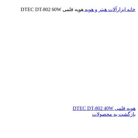
خانه
ابزارآلات
هیتر و هویه
هویه قلمی DTEC DT-802 60W
هویه قلمی DTEC DT-802 40W
بازگشت به محصولات