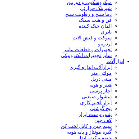
میکروسکوپ و دوربین
شیرینک حرارتی
دما سنج و رطوبت سنج
فن و هیت سینک
المان خنک کننده
باتری
سوکت و فیش آلات
آردوینو
تجهیزات و قطعات ماینر
سایر تجهیزات الکترونیکی
ابزارآلات
ابزارآلات اندازه گیری
مولتی متر
مینی دریل
هیتر و هویه
آچار پرسی
سشوار صنعتی
ابزار لحیم کاری
پیچ گوشتی
پنس و ست ابزار
کف چین
سیم چین و کابل لخت کن
گیره مونتاژ و پایه هویه
جعبه و کیف ابزار