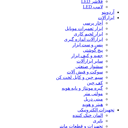
فلاشر LED
لامپ LED
آردوینو
ابزارآلات
آچار پرسی
ابزار تعمیرات موبایل
ابزار لحیم کاری
ابزارآلات اندازه گیری
پنس و ست ابزار
پیچ گوشتی
جعبه و کیف ابزار
سایر ابزارآلات
سشوار صنعتی
سوکت و فیش آلات
سیم چین و کابل لخت کن
کف چین
گیره مونتاژ و پایه هویه
مولتی متر
مینی دریل
هیتر و هویه
تجهیزات الکترونیکی
المان خنک کننده
باتری
تجهیزات و قطعات ماینر