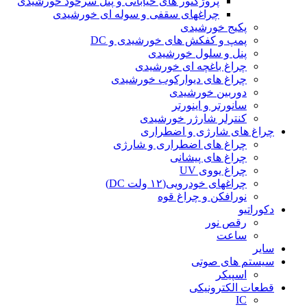
پروژکتور های خیابانی و پنل سرخود خورشیدی
چراغهای سقفی و سوله ای خورشیدی
پکیج خورشیدی
پمپ و کفکش های خورشیدی و DC
پنل و سلول خورشیدی
چراغ باغچه ای خورشیدی
چراغ های دیوارکوب خورشیدی
دوربین خورشیدی
سانورتر و اینورتر
کنترلر شارژر خورشیدی
چراغ های شارژی و اضطراری
چراغ های اضطراری و شارژی
چراغ های پیشانی
چراغ یووی UV
چراغهای خودرویی(۱۲ ولت DC)
نورافکن و چراغ قوه
دکوراتیو
رقص نور
ساعت
سایر
سیستم های صوتی
اسپیکر
قطعات الکترونیکی
IC