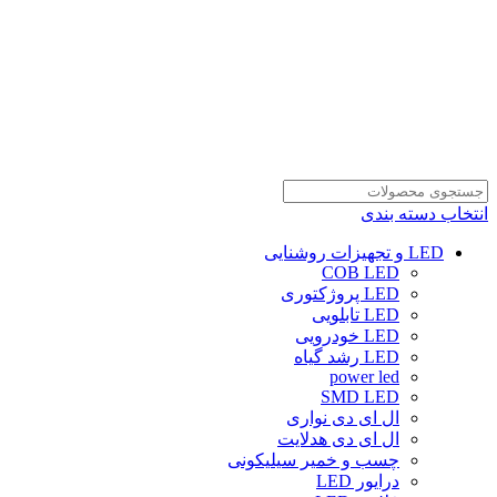
انتخاب دسته بندی
LED و تجهیزات روشنایی
COB LED
LED پروژکتوری
LED تابلویی
LED خودرویی
LED رشد گیاه
power led
SMD LED
ال ای دی نواری
ال ای دی هدلایت
چسب و خمیر سیلیکونی
درایور LED