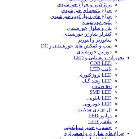
پروژکتور و چراغ خورشیدی
چراغ باغچه ای خورشیدی
چراغ های دیوارکوب خورشیدی
پکیج خورشیدی
پنل و سلول خورشیدی
کنترلر شارژر خورشیدی
سانورتر و اینورتر
پمپ و کفکش های خورشیدی و DC
دوربین خورشیدی
تجهیزات روشنایی و LED
COB LED
لامپ LED
LED پروژکتوری
LED رشد گیاه
power led
SMD LED
LED تابلویی
LED خودرویی
ال ای دی هدلایت
درایور LED
فلاشر LED
چسب و خمیر سیلیکونی
چراغ های شارژی و اضطراری