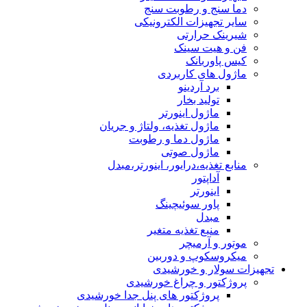
دما سنج و رطوبت سنج
سایر تجهیزات الکترونیکی
شیرینک حرارتی
فن و هیت سینک
کیس پاوربانک
ماژول های کاربردی
برد آردینو
تولید بخار
ماژول اینورتر
ماژول تغذیه، ولتاژ و جریان
ماژول دما و رطوبت
ماژول صوتی
منابع تغذیه،درایور، اینورتر،مبدل
آداپتور
اینورتر
پاور سوئیچینگ
مبدل
منبع تغذیه متغیر
موتور و آرمیچر
میکروسکوپ و دوربین
تجهیزات سولار و خورشیدی
پروژکتور و چراغ خورشیدی
پروژکتور های پنل جدا خورشیدی