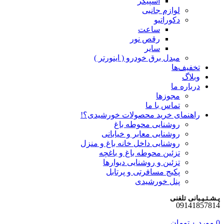
اسپیکر
لوازم جانبی
دکوراتیو
ساعت
رقص نور
سایر
مبدل برق خودرو ( اینورتر )
تخفیف‌ها
وبلاگ
درباره ما
مجوزها
تماس با ما
راهنمای خرید محصولات خورشیدی؟!
روشنایی محوطه باغ
روشنایی معابر و خیابانی
روشنایی داخل خانه باغ و منزل
تزئین محوطه باغ و باغچه
تزئین و روشنایی دیوارها
پکیج مسافرتی و پرتابل
پنل خورشیدی
پـشـتـیـبانی تلفنی
09141857814
0
مورد
۰
تومان