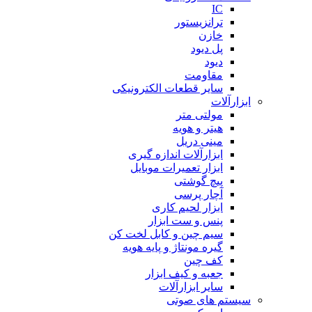
IC
ترانزیستور
خازن
پل دیود
دیود
مقاومت
سایر قطعات الکترونیکی
ابزارآلات
مولتی متر
هیتر و هویه
مینی دریل
ابزارآلات اندازه گیری
ابزار تعمیرات موبایل
پیچ گوشتی
آچار پرسی
ابزار لحیم کاری
پنس و ست ابزار
سیم چین و کابل لخت کن
گیره مونتاژ و پایه هویه
کف چین
جعبه و کیف ابزار
سایر ابزارآلات
سیستم های صوتی