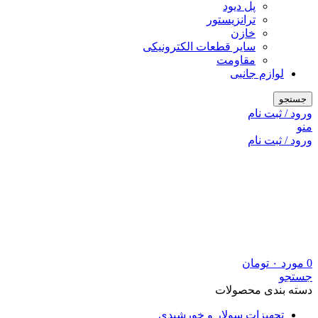
پل دیود
ترانزیستور
خازن
سایر قطعات الکترونیکی
مقاومت
لوازم جانبی
جستجو
ورود / ثبت نام
منو
ورود / ثبت نام
0
مورد
۰
تومان
جستجو
دسته بندی محصولات
تجهیزات سولار و خورشیدی