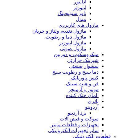
آداپتور
اینورتر
پاور سوئیچینگ
مبدل
ماژول های کاربردی
ماژول تغذیه، ولتاژ و جریان
ماژول دما و رطوبت
ماژول اینورتر
ماژول صوتی
میکروسکوپ و دوربین
شیرینک حرارتی
سشوار صنعتی
دما سنج و رطوبت سنج
کیس پاوربانک
فن و هیت سینک
موتور و آرمیچر
المان خنک کننده
باتری
آردوینو
برد آردینو
سوکت و فیش آلات
تجهیزات و قطعات ماینر
سایر تجهیزات الکترونیکی
قطعات الکترونیکی