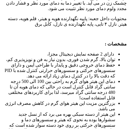
چشمک زن در می آید. با تغییر دما به دمای مورد نظر و فشار دادن
مجدد ولوم دمای مورد نظر تثبیت می شود.
محتویات داخل جعبه: پاییه نگهدارنده هویه و هیتر، قلم هویه، دسته
هیتر. نازل ۴ تایی، پایه نگهدارنده ی نازل، کابل برق
مشخصات :
دارای 2 صفحه نمایش دیجیتال مجزا،
توان بالا، گرم شدن فوری، بدون نیاز به فن و نویزپذیری کم،
حفظ دمای خروجی دقیق و پایدار با طراحی ایمن و دارای
سنسورهای حرکتی و سنسورهای حرارتی کنترل شده با PID
که دقت بالا را در کنترل دمای زیاد ارائه می دهد.
دمای این هیتر هوای گرم به راحتی بین 100 الی 500 درجه
سانتی گراد قابل کنترل است در حالی که دمای هویه آن تا
480 درجه سانتی گراد میرسد، لذا برای کاربردهای مختلفی
قابل استفاده است!
بزرگترین مزیت این هیتر هوای گرم در کاهش مصرف انرژی
می باشد.
این هیتر از دسته سبکی بهره می برد که از نسل جدید
سشوارها بوده به نحوی که هیتر و سنسورهای دما و
سنسورهای حرکتی بر روی خود دسته سوار شده است که