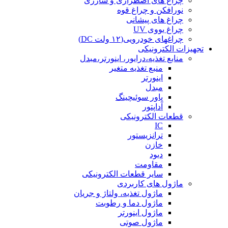
چراغ های اضطراری و شارژی
نورافکن و چراغ قوه
چراغ های پیشانی
چراغ یووی UV
چراغهای خودرویی(۱۲ ولت DC)
تجهیزات الکترونیکی
منابع تغذیه،درایور، اینورتر،مبدل
منبع تغذیه متغیر
اینورتر
مبدل
پاور سوئیچینگ
آداپتور
قطعات الکترونیکی
IC
ترانزیستور
خازن
دیود
مقاومت
سایر قطعات الکترونیکی
ماژول های کاربردی
ماژول تغذیه، ولتاژ و جریان
ماژول دما و رطوبت
ماژول اینورتر
ماژول صوتی