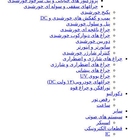
پروژکتور های خیابانی و پنل سرخود خورشیدی
چراغهای سقفی و سوله ای خورشیدی
پکیج خورشیدی
پمپ و کفکش های خورشیدی و DC
پنل و سلول خورشیدی
چراغ باغچه ای خورشیدی
چراغ های دیوارکوب خورشیدی
دوربین خورشیدی
سانورتر و اینورتر
کنترلر شارژر خورشیدی
چراغ های شارژی و اضطراری
چراغ های اضطراری و شارژی
چراغ های پیشانی
چراغ یووی UV
چراغهای خودرویی(۱۲ ولت DC)
نورافکن و چراغ قوه
دکوراتیو
رقص نور
ساعت
سایر
سیستم های صوتی
اسپیکر
قطعات الکترونیکی
IC