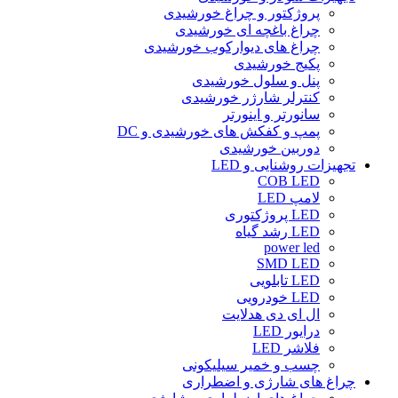
پروژکتور و چراغ خورشیدی
چراغ باغچه ای خورشیدی
چراغ های دیوارکوب خورشیدی
پکیج خورشیدی
پنل و سلول خورشیدی
کنترلر شارژر خورشیدی
سانورتر و اینورتر
پمپ و کفکش های خورشیدی و DC
دوربین خورشیدی
تجهیزات روشنایی و LED
COB LED
لامپ LED
LED پروژکتوری
LED رشد گیاه
power led
SMD LED
LED تابلویی
LED خودرویی
ال ای دی هدلایت
درایور LED
فلاشر LED
چسب و خمیر سیلیکونی
چراغ های شارژی و اضطراری