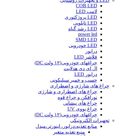
LED و تجهیزات روشنایی
COB LED
لامپ LED
LED پروژکتوری
LED تابلویی
LED رشد گیاه
power led
SMD LED
LED خودرویی
درایور
فلاشر LED
چراغهای خودرویی(۱۲ ولت DC)
ال ای دی هدلایت
درایور LED
چسب و خمیر سیلیکونی
چراغ های شارژی و اضطراری
چراغ های اضطراری و شارژی
نورافکن و چراغ قوه
چراغ های پیشانی
چراغ یووی UV
چراغهای خودرویی(۱۲ ولت DC)
تجهیزات الکترونیکی
منابع تغذیه،درایور، اینورتر،مبدل
منبع تغذیه متغیر