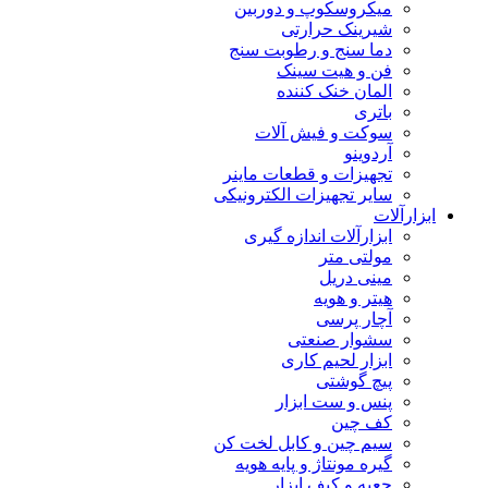
میکروسکوپ و دوربین
شیرینک حرارتی
دما سنج و رطوبت سنج
فن و هیت سینک
المان خنک کننده
باتری
سوکت و فیش آلات
آردوینو
تجهیزات و قطعات ماینر
سایر تجهیزات الکترونیکی
ابزارآلات
ابزارآلات اندازه گیری
مولتی متر
مینی دریل
هیتر و هویه
آچار پرسی
سشوار صنعتی
ابزار لحیم کاری
پیچ گوشتی
پنس و ست ابزار
کف چین
سیم چین و کابل لخت کن
گیره مونتاژ و پایه هویه
جعبه و کیف ابزار