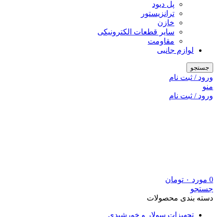
پل دیود
ترانزیستور
خازن
سایر قطعات الکترونیکی
مقاومت
لوازم جانبی
جستجو
ورود / ثبت نام
منو
ورود / ثبت نام
0
مورد
۰
تومان
جستجو
دسته بندی محصولات
تجهیزات سولار و خورشیدی