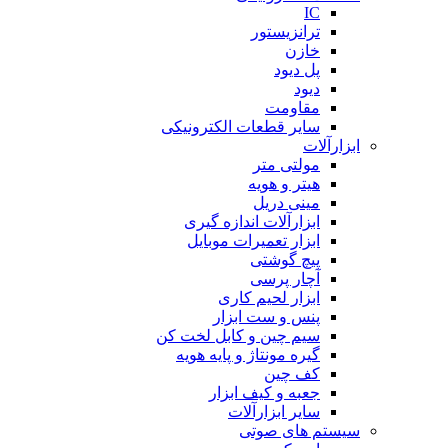
IC
ترانزیستور
خازن
پل دیود
دیود
مقاومت
سایر قطعات الکترونیکی
ابزارآلات
مولتی متر
هیتر و هویه
مینی دریل
ابزارآلات اندازه گیری
ابزار تعمیرات موبایل
پیچ گوشتی
آچار پرسی
ابزار لحیم کاری
پنس و ست ابزار
سیم چین و کابل لخت کن
گیره مونتاژ و پایه هویه
کف چین
جعبه و کیف ابزار
سایر ابزارآلات
سیستم های صوتی