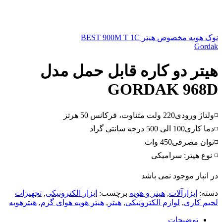
نوک هویه مخصوص هیتر BEST 900M T 1C
Gordak
هیتر دو کاره قابل حمل مدل
GORDAK 968D
◽ولتاژ ورودی220 ولت متناوت، فرکانس 50 هرتز
◽دما کاری100 الی 500 درجه سانتی گراد
◽توان مصرفی450 وات
◽ نوع هیتر: سرامیکی
در انبار موجود نمی باشد
دسته:
ابزارآلات
,
هیتر و هویه
برچسب:
ابزار الکترونیکی
,
تجهیزات
لحیم کاری
,
لوازم الکترونیکی
,
هیتر
,
هیتر هویه هوای گرم
,
هیترهویه
توضیحات