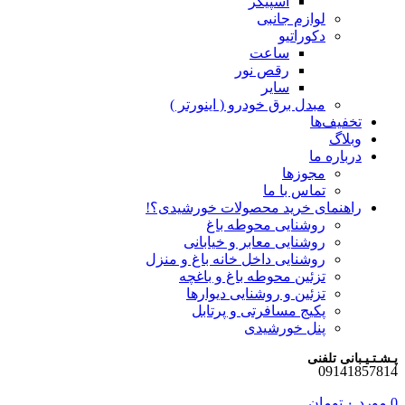
اسپیکر
لوازم جانبی
دکوراتیو
ساعت
رقص نور
سایر
مبدل برق خودرو ( اینورتر )
تخفیف‌ها
وبلاگ
درباره ما
مجوزها
تماس با ما
راهنمای خرید محصولات خورشیدی؟!
روشنایی محوطه باغ
روشنایی معابر و خیابانی
روشنایی داخل خانه باغ و منزل
تزئین محوطه باغ و باغچه
تزئین و روشنایی دیوارها
پکیج مسافرتی و پرتابل
پنل خورشیدی
پـشـتـیـبانی تلفنی
09141857814
0
مورد
۰
تومان