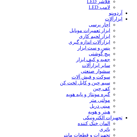
فلاشر LED
لامپ LED
آردوینو
ابزارآلات
آچار پرسی
ابزار تعمیرات موبایل
ابزار لحیم کاری
ابزارآلات اندازه گیری
پنس و ست ابزار
پیچ گوشتی
جعبه و کیف ابزار
سایر ابزارآلات
سشوار صنعتی
سوکت و فیش آلات
سیم چین و کابل لخت کن
کف چین
گیره مونتاژ و پایه هویه
مولتی متر
مینی دریل
هیتر و هویه
تجهیزات الکترونیکی
المان خنک کننده
باتری
تجهیزات و قطعات ماینر