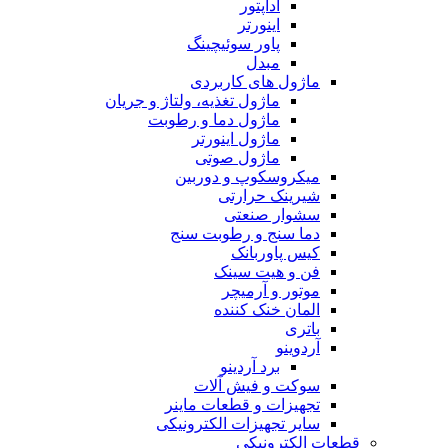
آداپتور
اینورتر
پاور سوئیچینگ
مبدل
ماژول های کاربردی
ماژول تغذیه، ولتاژ و جریان
ماژول دما و رطوبت
ماژول اینورتر
ماژول صوتی
میکروسکوپ و دوربین
شیرینک حرارتی
سشوار صنعتی
دما سنج و رطوبت سنج
کیس پاوربانک
فن و هیت سینک
موتور و آرمیچر
المان خنک کننده
باتری
آردوینو
برد آردینو
سوکت و فیش آلات
تجهیزات و قطعات ماینر
سایر تجهیزات الکترونیکی
قطعات الکترونیکی