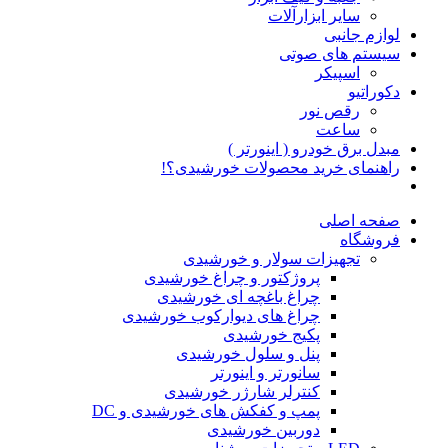
سایر ابزارآلات
لوازم جانبی
سیستم های صوتی
اسپیکر
دکوراتیو
رقص نور
ساعت
مبدل برق خودرو ( اینورتر )
راهنمای خرید محصولات خورشیدی؟!
صفحه اصلی
فروشگاه
تجهیزات سولار و خورشیدی
پروژکتور و چراغ خورشیدی
چراغ باغچه ای خورشیدی
چراغ های دیوارکوب خورشیدی
پکیج خورشیدی
پنل و سلول خورشیدی
سانورتر و اینورتر
کنترلر شارژر خورشیدی
پمپ و کفکش های خورشیدی و DC
دوربین خورشیدی