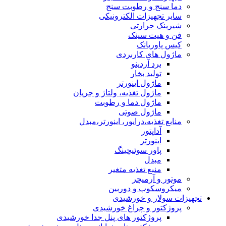
دما سنج و رطوبت سنج
سایر تجهیزات الکترونیکی
شیرینک حرارتی
فن و هیت سینک
کیس پاوربانک
ماژول های کاربردی
برد آردینو
تولید بخار
ماژول اینورتر
ماژول تغذیه، ولتاژ و جریان
ماژول دما و رطوبت
ماژول صوتی
منابع تغذیه،درایور، اینورتر،مبدل
آداپتور
اینورتر
پاور سوئیچینگ
مبدل
منبع تغذیه متغیر
موتور و آرمیچر
میکروسکوپ و دوربین
تجهیزات سولار و خورشیدی
پروژکتور و چراغ خورشیدی
پروژکتور های پنل جدا خورشیدی