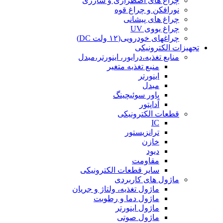
چراغ های اضطراری و شارژی
نورافکن و چراغ قوه
چراغ های پیشانی
چراغ یووی UV
چراغهای خودرویی(۱۲ ولت DC)
تجهیزات الکترونیکی
منابع تغذیه،درایور، اینورتر،مبدل
منبع تغذیه متغیر
اینورتر
مبدل
پاور سوئیچینگ
آداپتور
قطعات الکترونیکی
IC
ترانزیستور
خازن
دیود
مقاومت
سایر قطعات الکترونیکی
ماژول های کاربردی
ماژول تغذیه، ولتاژ و جریان
ماژول دما و رطوبت
ماژول اینورتر
ماژول صوتی