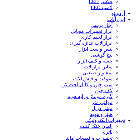
فلاشر LED
لامپ LED
آردوینو
ابزارآلات
آچار پرسی
ابزار تعمیرات موبایل
ابزار لحیم کاری
ابزارآلات اندازه گیری
پنس و ست ابزار
پیچ گوشتی
جعبه و کیف ابزار
سایر ابزارآلات
سشوار صنعتی
سوکت و فیش آلات
سیم چین و کابل لخت کن
کف چین
گیره مونتاژ و پایه هویه
مولتی متر
مینی دریل
هیتر و هویه
تجهیزات الکترونیکی
المان خنک کننده
باتری
تجهیزات و قطعات ماینر