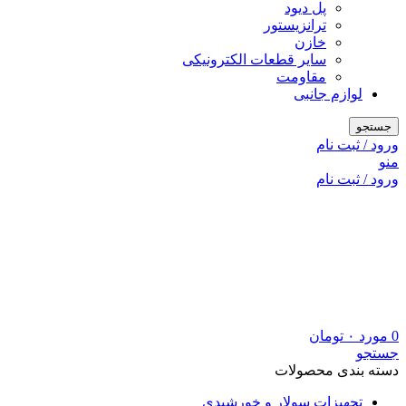
پل دیود
ترانزیستور
خازن
سایر قطعات الکترونیکی
مقاومت
لوازم جانبی
جستجو
ورود / ثبت نام
منو
ورود / ثبت نام
0
مورد
۰
تومان
جستجو
دسته بندی محصولات
تجهیزات سولار و خورشیدی