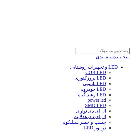
انتخاب دسته بندی
LED و تجهیزات روشنایی
COB LED
LED پروژکتوری
LED تابلویی
LED خودرویی
LED رشد گیاه
power led
SMD LED
ال ای دی نواری
ال ای دی هدلایت
چسب و خمیر سیلیکونی
درایور LED