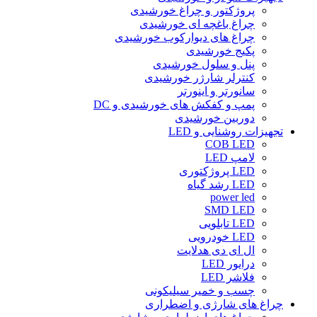
پروژکتور و چراغ خورشیدی
چراغ باغچه ای خورشیدی
چراغ های دیوارکوب خورشیدی
پکیج خورشیدی
پنل و سلول خورشیدی
کنترلر شارژر خورشیدی
سانورتر و اینورتر
پمپ و کفکش های خورشیدی و DC
دوربین خورشیدی
تجهیزات روشنایی و LED
COB LED
لامپ LED
LED پروژکتوری
LED رشد گیاه
power led
SMD LED
LED تابلویی
LED خودرویی
ال ای دی هدلایت
درایور LED
فلاشر LED
چسب و خمیر سیلیکونی
چراغ های شارژی و اضطراری