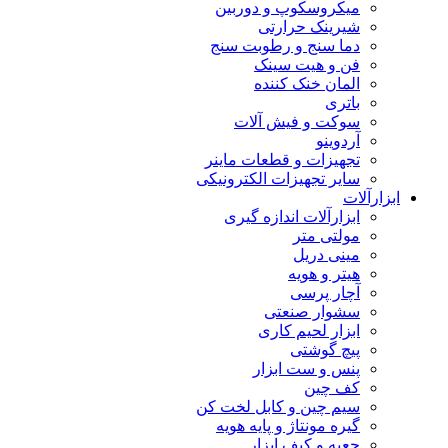
میکروسکوپ و دوربین
شیرینک حرارتی
دما سنج و رطوبت سنج
فن و هیت سینک
المان خنک کننده
باتری
سوکت و فیش آلات
آردوینو
تجهیزات و قطعات ماینر
سایر تجهیزات الکترونیکی
ابزارآلات
ابزارآلات اندازه گیری
مولتی متر
مینی دریل
هیتر و هویه
آچار پرسی
سشوار صنعتی
ابزار لحیم کاری
پیچ گوشتی
پنس و ست ابزار
کف چین
سیم چین و کابل لخت کن
گیره مونتاژ و پایه هویه
جعبه و کیف ابزار