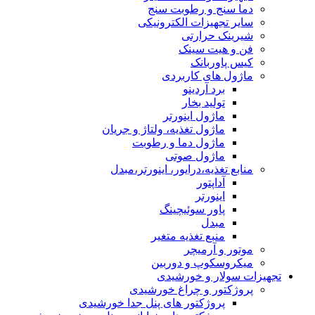
دما سنج و رطوبت سنج
سایر تجهیزات الکترونیکی
شیرینک حرارتی
فن و هیت سینک
کیس پاوربانک
ماژول های کاربردی
برد آردینو
تولید بخار
ماژول اینورتر
ماژول تغذیه، ولتاژ و جریان
ماژول دما و رطوبت
ماژول صوتی
منابع تغذیه،درایور، اینورتر،مبدل
آداپتور
اینورتر
پاور سوئیچینگ
مبدل
منبع تغذیه متغیر
موتور و آرمیچر
میکروسکوپ و دوربین
تجهیزات سولار و خورشیدی
پروژکتور و چراغ خورشیدی
پروژکتور های پنل جدا خورشیدی