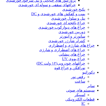
پروژکتور های خیابانی و پنل سرخود خورشیدی
چراغهای سقفی و سوله ای خورشیدی
پکیج خورشیدی
پمپ و کفکش های خورشیدی و DC
پنل و سلول خورشیدی
چراغ باغچه ای خورشیدی
چراغ های دیوارکوب خورشیدی
دوربین خورشیدی
سانورتر و اینورتر
کنترلر شارژر خورشیدی
چراغ های شارژی و اضطراری
چراغ های اضطراری و شارژی
چراغ های پیشانی
چراغ یووی UV
چراغهای خودرویی(۱۲ ولت DC)
نورافکن و چراغ قوه
دکوراتیو
رقص نور
ساعت
سایر
سیستم های صوتی
اسپیکر
قطعات الکترونیکی
IC