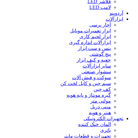
فلاشر LED
لامپ LED
آردوینو
ابزارآلات
آچار پرسی
ابزار تعمیرات موبایل
ابزار لحیم کاری
ابزارآلات اندازه گیری
پنس و ست ابزار
پیچ گوشتی
جعبه و کیف ابزار
سایر ابزارآلات
سشوار صنعتی
سوکت و فیش آلات
سیم چین و کابل لخت کن
کف چین
گیره مونتاژ و پایه هویه
مولتی متر
مینی دریل
هیتر و هویه
تجهیزات الکترونیکی
المان خنک کننده
باتری
تجهیزات و قطعات ماینر