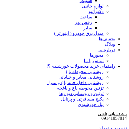
اسپیکر
لوازم جانبی
دکوراتیو
ساعت
رقص نور
سایر
مبدل برق خودرو ( اینورتر )
تخفیف‌ها
وبلاگ
درباره ما
مجوزها
تماس با ما
راهنمای خرید محصولات خورشیدی؟!
روشنایی محوطه باغ
روشنایی معابر و خیابانی
روشنایی داخل خانه باغ و منزل
تزئین محوطه باغ و باغچه
تزئین و روشنایی دیوارها
پکیج مسافرتی و پرتابل
پنل خورشیدی
پـشـتـیـبانی تلفنی
09141857814
0
مورد
۰
تومان