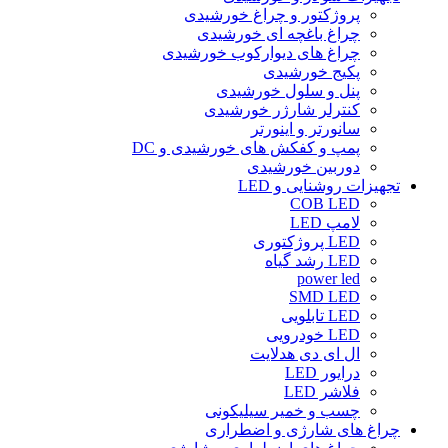
پروژکتور و چراغ خورشیدی
چراغ باغچه ای خورشیدی
چراغ های دیوارکوب خورشیدی
پکیج خورشیدی
پنل و سلول خورشیدی
کنترلر شارژر خورشیدی
سانورتر و اینورتر
پمپ و کفکش های خورشیدی و DC
دوربین خورشیدی
تجهیزات روشنایی و LED
COB LED
لامپ LED
LED پروژکتوری
LED رشد گیاه
power led
SMD LED
LED تابلویی
LED خودرویی
ال ای دی هدلایت
درایور LED
فلاشر LED
چسب و خمیر سیلیکونی
چراغ های شارژی و اضطراری