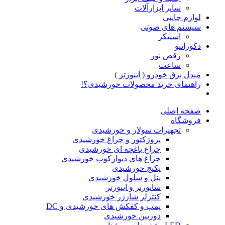
سایر ابزارآلات
لوازم جانبی
سیستم های صوتی
اسپیکر
دکوراتیو
رقص نور
ساعت
مبدل برق خودرو ( اینورتر )
راهنمای خرید محصولات خورشیدی؟!
صفحه اصلی
فروشگاه
تجهیزات سولار و خورشیدی
پروژکتور و چراغ خورشیدی
چراغ باغچه ای خورشیدی
چراغ های دیوارکوب خورشیدی
پکیج خورشیدی
پنل و سلول خورشیدی
سانورتر و اینورتر
کنترلر شارژر خورشیدی
پمپ و کفکش های خورشیدی و DC
دوربین خورشیدی