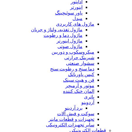
آداپتور
اینورتر
پاور سوئیچینگ
مبدل
ماژول های کاربردی
ماژول تغذیه، ولتاژ و جریان
ماژول دما و رطوبت
ماژول اینورتر
ماژول صوتی
میکروسکوپ و دوربین
شیرینک حرارتی
سشوار صنعتی
دما سنج و رطوبت سنج
کیس پاوربانک
فن و هیت سینک
موتور و آرمیچر
المان خنک کننده
باتری
آردوینو
برد آردینو
سوکت و فیش آلات
تجهیزات و قطعات ماینر
سایر تجهیزات الکترونیکی
قطعات الکترونیکی