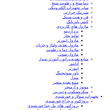
دما سنج و رطوبت سنج
سایر تجهیزات الکترونیکی
شیرینک حرارتی
فن و هیت سینک
کیس پاوربانک
ماژول های کاربردی
برد آردینو
تولید بخار
ماژول اینورتر
ماژول تغذیه، ولتاژ و جریان
ماژول دما و رطوبت
ماژول صوتی
منابع تغذیه،درایور، اینورتر،مبدل
آداپتور
اینورتر
پاور سوئیچینگ
مبدل
منبع تغذیه متغیر
موتور و آرمیچر
میکروسکوپ و دوربین
تجهیزات سولار و خورشیدی
پروژکتور و چراغ خورشیدی
پروژکتور های پنل جدا خورشیدی