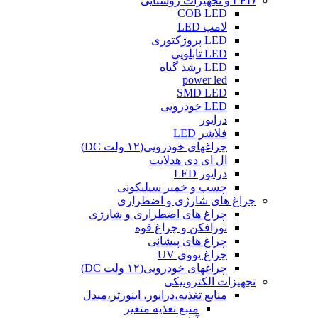
LED و تجهیزات روشنایی
COB LED
لامپ LED
LED پروژکتوری
LED تابلویی
LED رشد گیاه
power led
SMD LED
LED خودرویی
درایور
فلاشر LED
چراغهای خودرویی(۱۲ ولت DC)
ال ای دی هدلایت
درایور LED
چسب و خمیر سیلیکونی
چراغ های شارژی و اضطراری
چراغ های اضطراری و شارژی
نورافکن و چراغ قوه
چراغ های پیشانی
چراغ یووی UV
چراغهای خودرویی(۱۲ ولت DC)
تجهیزات الکترونیکی
منابع تغذیه،درایور، اینورتر،مبدل
منبع تغذیه متغیر