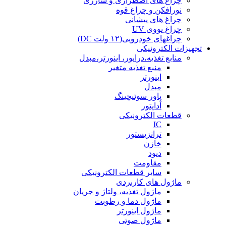
چراغ های اضطراری و شارژی
نورافکن و چراغ قوه
چراغ های پیشانی
چراغ یووی UV
چراغهای خودرویی(۱۲ ولت DC)
تجهیزات الکترونیکی
منابع تغذیه،درایور، اینورتر،مبدل
منبع تغذیه متغیر
اینورتر
مبدل
پاور سوئیچینگ
آداپتور
قطعات الکترونیکی
IC
ترانزیستور
خازن
دیود
مقاومت
سایر قطعات الکترونیکی
ماژول های کاربردی
ماژول تغذیه، ولتاژ و جریان
ماژول دما و رطوبت
ماژول اینورتر
ماژول صوتی