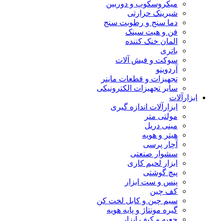
میکروسکوپ و دوربین
شیرینک حرارتی
دما سنج و رطوبت سنج
فن و هیت سینک
المان خنک کننده
باتری
سوکت و فیش آلات
آردوینو
تجهیزات و قطعات ماینر
سایر تجهیزات الکترونیکی
ابزارآلات
ابزارآلات اندازه گیری
مولتی متر
مینی دریل
هیتر و هویه
آچار پرسی
سشوار صنعتی
ابزار لحیم کاری
پیچ گوشتی
پنس و ست ابزار
کف چین
سیم چین و کابل لخت کن
گیره مونتاژ و پایه هویه
جعبه و کیف ابزار