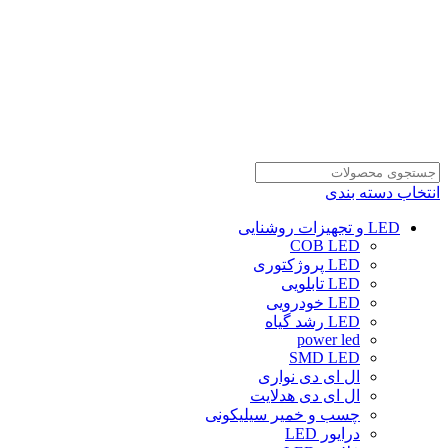
انتخاب دسته بندی
LED و تجهیزات روشنایی
COB LED
LED پروژکتوری
LED تابلویی
LED خودرویی
LED رشد گیاه
power led
SMD LED
ال ای دی نواری
ال ای دی هدلایت
چسب و خمیر سیلیکونی
درایور LED