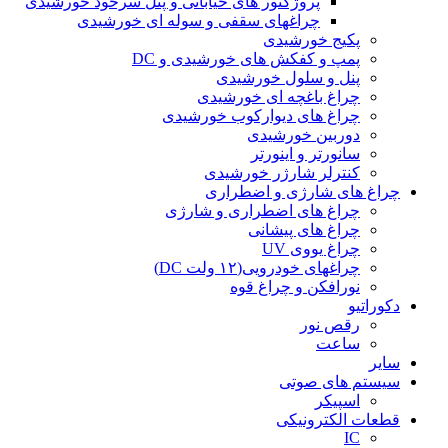
پروژکتور های خیابانی و پنل سرخود خورشیدی
چراغهای سقفی و سوله ای خورشیدی
پکیج خورشیدی
پمپ و کفکش های خورشیدی و DC
پنل و سلول خورشیدی
چراغ باغچه ای خورشیدی
چراغ های دیوارکوب خورشیدی
دوربین خورشیدی
سانورتر و اینورتر
کنترلر شارژر خورشیدی
چراغ های شارژی و اضطراری
چراغ های اضطراری و شارژی
چراغ های پیشانی
چراغ یووی UV
چراغهای خودرویی(۱۲ ولت DC)
نورافکن و چراغ قوه
دکوراتیو
رقص نور
ساعت
سایر
سیستم های صوتی
اسپیکر
قطعات الکترونیکی
IC