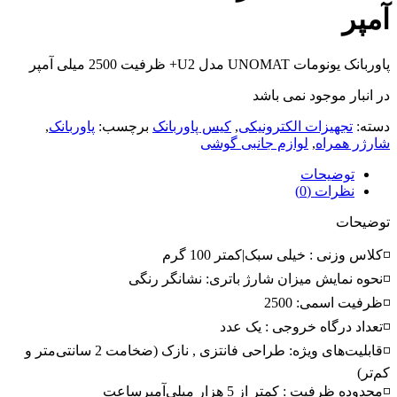
آمپر
پاوربانک یونومات UNOMAT مدل U2+ ظرفیت 2500 میلی آمپر
در انبار موجود نمی باشد
دسته:
تجهیزات الکترونیکی
,
کیس پاوربانک
برچسب:
پاوربانک
,
شارژر همراه
,
لوازم جانبی گوشی
توضیحات
نظرات (0)
توضیحات
◽کلاس وزنی : خیلی سبک|کمتر 100 گرم
◽نحوه نمایش میزان شارژ باتری: نشانگر رنگی
◽ظرفیت اسمی: 2500
◽تعداد درگاه خروجی : یک عدد
◽قابلیت‌های ویژه: طراحی فانتزی , نازک (ضخامت 2 سانتی‌متر و
کم‌تر)
◽محدوده ظرفیت : کمتر از 5 هزار میلی‌آمپر‌ساعت