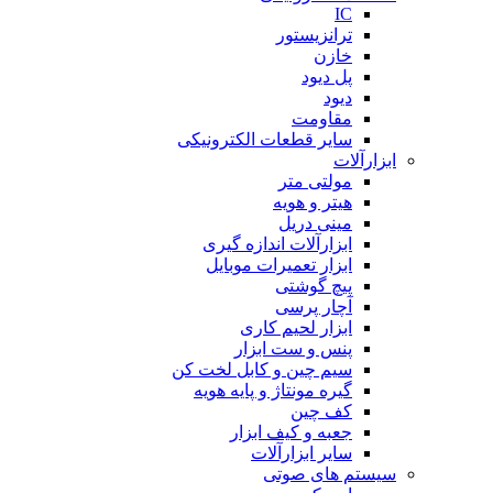
IC
ترانزیستور
خازن
پل دیود
دیود
مقاومت
سایر قطعات الکترونیکی
ابزارآلات
مولتی متر
هیتر و هویه
مینی دریل
ابزارآلات اندازه گیری
ابزار تعمیرات موبایل
پیچ گوشتی
آچار پرسی
ابزار لحیم کاری
پنس و ست ابزار
سیم چین و کابل لخت کن
گیره مونتاژ و پایه هویه
کف چین
جعبه و کیف ابزار
سایر ابزارآلات
سیستم های صوتی