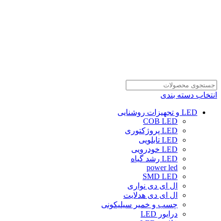
انتخاب دسته بندی
LED و تجهیزات روشنایی
COB LED
LED پروژکتوری
LED تابلویی
LED خودرویی
LED رشد گیاه
power led
SMD LED
ال ای دی نواری
ال ای دی هدلایت
چسب و خمیر سیلیکونی
درایور LED