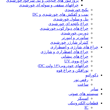
پروژکتور های خیابانی و پنل سرخود خورشیدی
چراغهای سقفی و سوله ای خورشیدی
پکیج خورشیدی
پمپ و کفکش های خورشیدی و DC
پنل و سلول خورشیدی
چراغ باغچه ای خورشیدی
چراغ های دیوارکوب خورشیدی
دوربین خورشیدی
سانورتر و اینورتر
کنترلر شارژر خورشیدی
چراغ های شارژی و اضطراری
چراغ های اضطراری و شارژی
چراغ های پیشانی
چراغ یووی UV
چراغهای خودرویی(۱۲ ولت DC)
نورافکن و چراغ قوه
دکوراتیو
رقص نور
ساعت
سایر
سیستم های صوتی
اسپیکر
قطعات الکترونیکی
IC