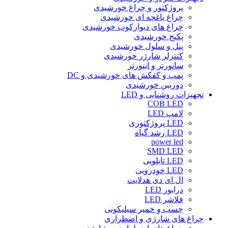
پروژکتور و چراغ خورشیدی
چراغ باغچه ای خورشیدی
چراغ های دیوارکوب خورشیدی
پکیج خورشیدی
پنل و سلول خورشیدی
کنترلر شارژر خورشیدی
سانورتر و اینورتر
پمپ و کفکش های خورشیدی و DC
دوربین خورشیدی
تجهیزات روشنایی و LED
COB LED
لامپ LED
LED پروژکتوری
LED رشد گیاه
power led
SMD LED
LED تابلویی
LED خودرویی
ال ای دی هدلایت
درایور LED
فلاشر LED
چسب و خمیر سیلیکونی
چراغ های شارژی و اضطراری