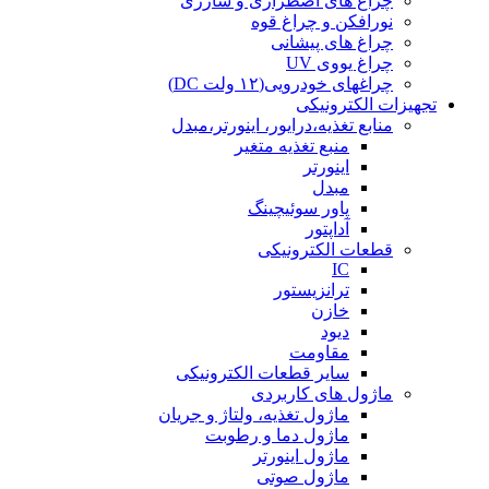
چراغ های اضطراری و شارژی
نورافکن و چراغ قوه
چراغ های پیشانی
چراغ یووی UV
چراغهای خودرویی(۱۲ ولت DC)
تجهیزات الکترونیکی
منابع تغذیه،درایور، اینورتر،مبدل
منبع تغذیه متغیر
اینورتر
مبدل
پاور سوئیچینگ
آداپتور
قطعات الکترونیکی
IC
ترانزیستور
خازن
دیود
مقاومت
سایر قطعات الکترونیکی
ماژول های کاربردی
ماژول تغذیه، ولتاژ و جریان
ماژول دما و رطوبت
ماژول اینورتر
ماژول صوتی