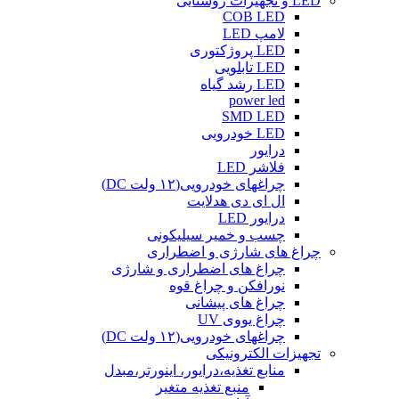
LED و تجهیزات روشنایی
COB LED
لامپ LED
LED پروژکتوری
LED تابلویی
LED رشد گیاه
power led
SMD LED
LED خودرویی
درایور
فلاشر LED
چراغهای خودرویی(۱۲ ولت DC)
ال ای دی هدلایت
درایور LED
چسب و خمیر سیلیکونی
چراغ های شارژی و اضطراری
چراغ های اضطراری و شارژی
نورافکن و چراغ قوه
چراغ های پیشانی
چراغ یووی UV
چراغهای خودرویی(۱۲ ولت DC)
تجهیزات الکترونیکی
منابع تغذیه،درایور، اینورتر،مبدل
منبع تغذیه متغیر