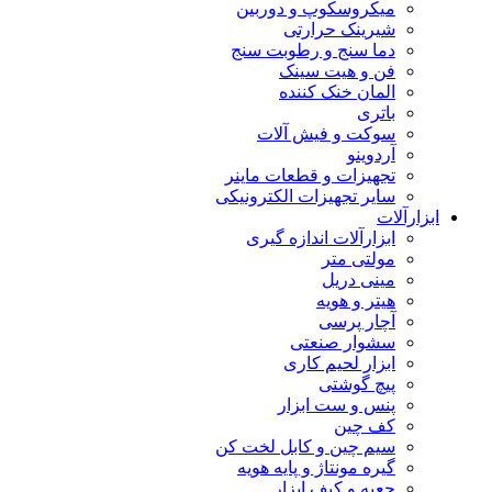
میکروسکوپ و دوربین
شیرینک حرارتی
دما سنج و رطوبت سنج
فن و هیت سینک
المان خنک کننده
باتری
سوکت و فیش آلات
آردوینو
تجهیزات و قطعات ماینر
سایر تجهیزات الکترونیکی
ابزارآلات
ابزارآلات اندازه گیری
مولتی متر
مینی دریل
هیتر و هویه
آچار پرسی
سشوار صنعتی
ابزار لحیم کاری
پیچ گوشتی
پنس و ست ابزار
کف چین
سیم چین و کابل لخت کن
گیره مونتاژ و پایه هویه
جعبه و کیف ابزار