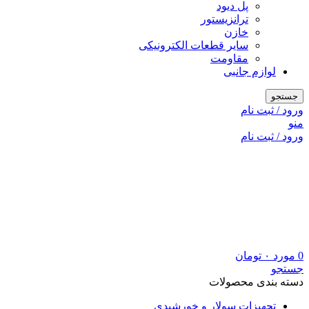
پل دیود
ترانزیستور
خازن
سایر قطعات الکترونیکی
مقاومت
لوازم جانبی
جستجو
ورود / ثبت نام
منو
ورود / ثبت نام
0
مورد
۰
تومان
جستجو
دسته بندی محصولات
تجهیزات سولار و خورشیدی