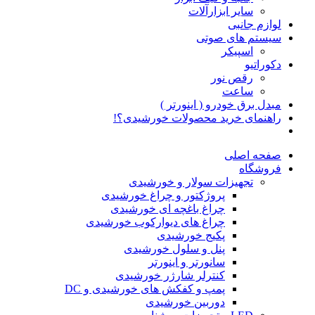
سایر ابزارآلات
لوازم جانبی
سیستم های صوتی
اسپیکر
دکوراتیو
رقص نور
ساعت
مبدل برق خودرو ( اینورتر )
راهنمای خرید محصولات خورشیدی؟!
صفحه اصلی
فروشگاه
تجهیزات سولار و خورشیدی
پروژکتور و چراغ خورشیدی
چراغ باغچه ای خورشیدی
چراغ های دیوارکوب خورشیدی
پکیج خورشیدی
پنل و سلول خورشیدی
سانورتر و اینورتر
کنترلر شارژر خورشیدی
پمپ و کفکش های خورشیدی و DC
دوربین خورشیدی