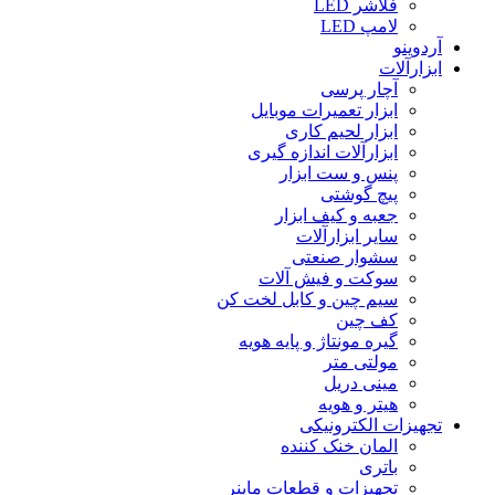
فلاشر LED
لامپ LED
آردوینو
ابزارآلات
آچار پرسی
ابزار تعمیرات موبایل
ابزار لحیم کاری
ابزارآلات اندازه گیری
پنس و ست ابزار
پیچ گوشتی
جعبه و کیف ابزار
سایر ابزارآلات
سشوار صنعتی
سوکت و فیش آلات
سیم چین و کابل لخت کن
کف چین
گیره مونتاژ و پایه هویه
مولتی متر
مینی دریل
هیتر و هویه
تجهیزات الکترونیکی
المان خنک کننده
باتری
تجهیزات و قطعات ماینر