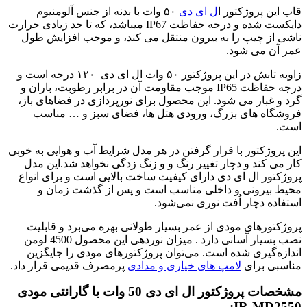
قاب این پروژکتور ا
ل ای دی
۵۰ وات با بدنه از جنس آلومنیوم
دایکست شده و درجه حفاظت IP67 میباشد، که تا حد زیادی حرارت
ناشی از چیپ را به بیرون منتقل می کند، و موجب افزایش طول
عمر آن می شود.
زاویه تابش در این پروژکتور ۵۰ وات ال ای دی ۱۲۰ درجه است و
درجه حفاظت IP65 موجب مقاومت آن در برابر رطوبت، باران و
گرد و غبار می شود. این محصول برای نورپردازی در فضاهای باز،
فروشگاه های بزرگ، ورودی هتل ها، فضای سبز و … مناسب
است.
این پروژکتور با قرار گرفتن در هر مدل شرایط آب و هوایی به خوبی
کار می کند و دچار تغییر رنگ و و زنگ زدگی نخواهد شد.
این مدل
پروژکتور ال ای دی دارای کیفیت ساخت بالایی است و برای انواع
محیط بیرونی و داخلی مناسب است و
پس از گذشت زمان و
استفاده دچار اُفت نوری نمی‌شود.
پروژکتور‌های مودی از عمر بسیار طولانی بهره می‌برد و قابلیت
نصب بسیار آسانی دارد . میزان نوردهی این محصول 4500 لومن
اندازه‌گیری شده است. می‌توان پروژکتورهای مودی را جایگزین
مناسبی برای
لامپ های خیاری و مدادی
پرمصرف قدیمی قرار داد.
مشخصات
پروژکتور ال ای دی 50 وات با گارانتی مودی
IR-MD2550: