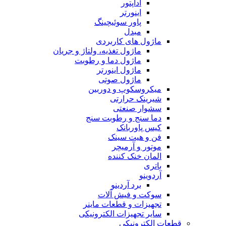
آداپتور
اینورتر
پاور سوئیچینگ
مبدل
ماژول های کاربردی
ماژول تغذیه، ولتاژ و جریان
ماژول دما و رطوبت
ماژول اینورتر
ماژول صوتی
میکروسکوپ و دوربین
شیرینک حرارتی
سشوار صنعتی
دما سنج و رطوبت سنج
کیس پاوربانک
فن و هیت سینک
موتور و آرمیچر
المان خنک کننده
باتری
آردوینو
برد آردینو
سوکت و فیش آلات
تجهیزات و قطعات ماینر
سایر تجهیزات الکترونیکی
قطعات الکترونیکی