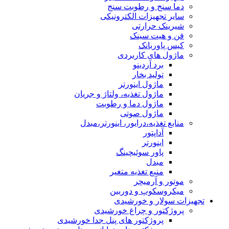
دما سنج و رطوبت سنج
سایر تجهیزات الکترونیکی
شیرینک حرارتی
فن و هیت سینک
کیس پاوربانک
ماژول های کاربردی
برد آردینو
تولید بخار
ماژول اینورتر
ماژول تغذیه، ولتاژ و جریان
ماژول دما و رطوبت
ماژول صوتی
منابع تغذیه،درایور، اینورتر،مبدل
آداپتور
اینورتر
پاور سوئیچینگ
مبدل
منبع تغذیه متغیر
موتور و آرمیچر
میکروسکوپ و دوربین
تجهیزات سولار و خورشیدی
پروژکتور و چراغ خورشیدی
پروژکتور های پنل جدا خورشیدی