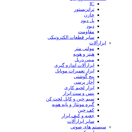
IC
ترانزیستور
خازن
پل دیود
دیود
مقاومت
سایر قطعات الکترونیکی
ابزارآلات
مولتی متر
هیتر و هویه
مینی دریل
ابزارآلات اندازه گیری
ابزار تعمیرات موبایل
پیچ گوشتی
آچار پرسی
ابزار لحیم کاری
پنس و ست ابزار
سیم چین و کابل لخت کن
گیره مونتاژ و پایه هویه
کف چین
جعبه و کیف ابزار
سایر ابزارآلات
سیستم های صوتی