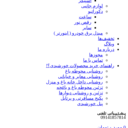
اسپیکر
لوازم جانبی
دکوراتیو
ساعت
رقص نور
سایر
مبدل برق خودرو ( اینورتر )
تخفیف‌ها
وبلاگ
درباره ما
مجوزها
تماس با ما
راهنمای خرید محصولات خورشیدی؟!
روشنایی محوطه باغ
روشنایی معابر و خیابانی
روشنایی داخل خانه باغ و منزل
تزئین محوطه باغ و باغچه
تزئین و روشنایی دیوارها
پکیج مسافرتی و پرتابل
پنل خورشیدی
پـشـتـیـبانی تلفنی
09141857814
0
مورد
۰
تومان