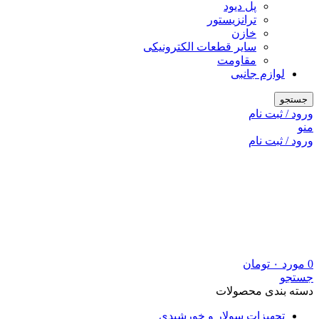
پل دیود
ترانزیستور
خازن
سایر قطعات الکترونیکی
مقاومت
لوازم جانبی
جستجو
ورود / ثبت نام
منو
ورود / ثبت نام
0
مورد
۰
تومان
جستجو
دسته بندی محصولات
تجهیزات سولار و خورشیدی