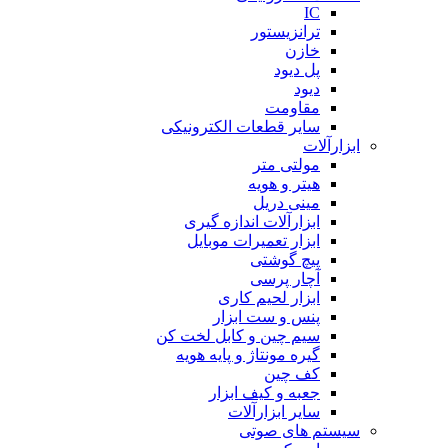
IC
ترانزیستور
خازن
پل دیود
دیود
مقاومت
سایر قطعات الکترونیکی
ابزارآلات
مولتی متر
هیتر و هویه
مینی دریل
ابزارآلات اندازه گیری
ابزار تعمیرات موبایل
پیچ گوشتی
آچار پرسی
ابزار لحیم کاری
پنس و ست ابزار
سیم چین و کابل لخت کن
گیره مونتاژ و پایه هویه
کف چین
جعبه و کیف ابزار
سایر ابزارآلات
سیستم های صوتی