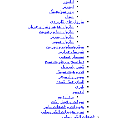
آداپتور
اینورتر
پاور سوئیچینگ
مبدل
ماژول های کاربردی
ماژول تغذیه، ولتاژ و جریان
ماژول دما و رطوبت
ماژول اینورتر
ماژول صوتی
میکروسکوپ و دوربین
شیرینک حرارتی
سشوار صنعتی
دما سنج و رطوبت سنج
کیس پاوربانک
فن و هیت سینک
موتور و آرمیچر
المان خنک کننده
باتری
آردوینو
برد آردینو
سوکت و فیش آلات
تجهیزات و قطعات ماینر
سایر تجهیزات الکترونیکی
قطعات الکترونیکی