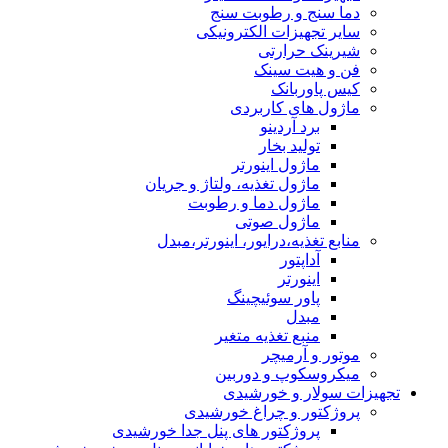
دما سنج و رطوبت سنج
سایر تجهیزات الکترونیکی
شیرینک حرارتی
فن و هیت سینک
کیس پاوربانک
ماژول های کاربردی
برد آردینو
تولید بخار
ماژول اینورتر
ماژول تغذیه، ولتاژ و جریان
ماژول دما و رطوبت
ماژول صوتی
منابع تغذیه،درایور، اینورتر،مبدل
آداپتور
اینورتر
پاور سوئیچینگ
مبدل
منبع تغذیه متغیر
موتور و آرمیچر
میکروسکوپ و دوربین
تجهیزات سولار و خورشیدی
پروژکتور و چراغ خورشیدی
پروژکتور های پنل جدا خورشیدی