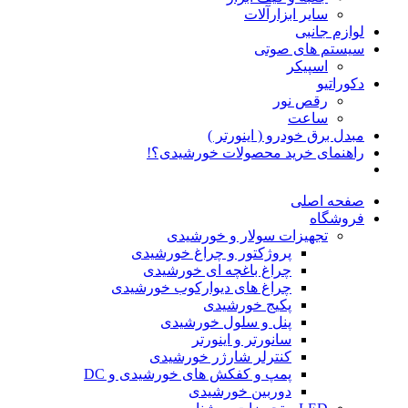
سایر ابزارآلات
لوازم جانبی
سیستم های صوتی
اسپیکر
دکوراتیو
رقص نور
ساعت
مبدل برق خودرو ( اینورتر )
راهنمای خرید محصولات خورشیدی؟!
صفحه اصلی
فروشگاه
تجهیزات سولار و خورشیدی
پروژکتور و چراغ خورشیدی
چراغ باغچه ای خورشیدی
چراغ های دیوارکوب خورشیدی
پکیج خورشیدی
پنل و سلول خورشیدی
سانورتر و اینورتر
کنترلر شارژر خورشیدی
پمپ و کفکش های خورشیدی و DC
دوربین خورشیدی