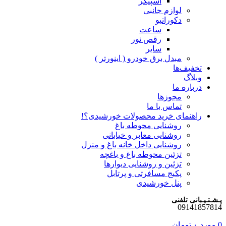
اسپیکر
لوازم جانبی
دکوراتیو
ساعت
رقص نور
سایر
مبدل برق خودرو ( اینورتر )
تخفیف‌ها
وبلاگ
درباره ما
مجوزها
تماس با ما
راهنمای خرید محصولات خورشیدی؟!
روشنایی محوطه باغ
روشنایی معابر و خیابانی
روشنایی داخل خانه باغ و منزل
تزئین محوطه باغ و باغچه
تزئین و روشنایی دیوارها
پکیج مسافرتی و پرتابل
پنل خورشیدی
پـشـتـیـبانی تلفنی
09141857814
0
مورد
۰
تومان