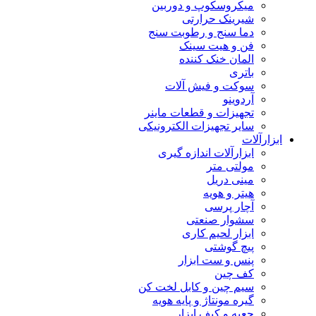
میکروسکوپ و دوربین
شیرینک حرارتی
دما سنج و رطوبت سنج
فن و هیت سینک
المان خنک کننده
باتری
سوکت و فیش آلات
آردوینو
تجهیزات و قطعات ماینر
سایر تجهیزات الکترونیکی
ابزارآلات
ابزارآلات اندازه گیری
مولتی متر
مینی دریل
هیتر و هویه
آچار پرسی
سشوار صنعتی
ابزار لحیم کاری
پیچ گوشتی
پنس و ست ابزار
کف چین
سیم چین و کابل لخت کن
گیره مونتاژ و پایه هویه
جعبه و کیف ابزار