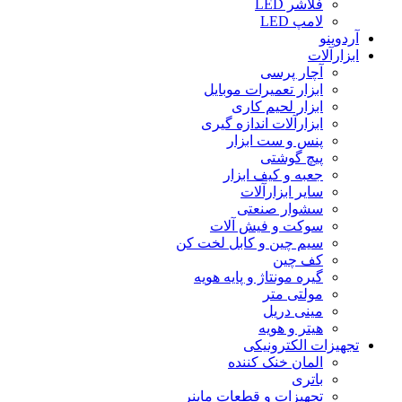
فلاشر LED
لامپ LED
آردوینو
ابزارآلات
آچار پرسی
ابزار تعمیرات موبایل
ابزار لحیم کاری
ابزارآلات اندازه گیری
پنس و ست ابزار
پیچ گوشتی
جعبه و کیف ابزار
سایر ابزارآلات
سشوار صنعتی
سوکت و فیش آلات
سیم چین و کابل لخت کن
کف چین
گیره مونتاژ و پایه هویه
مولتی متر
مینی دریل
هیتر و هویه
تجهیزات الکترونیکی
المان خنک کننده
باتری
تجهیزات و قطعات ماینر