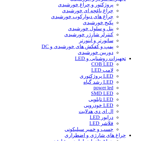
پروژکتور و چراغ خورشیدی
چراغ باغچه ای خورشیدی
چراغ های دیوارکوب خورشیدی
پکیج خورشیدی
پنل و سلول خورشیدی
کنترلر شارژر خورشیدی
سانورتر و اینورتر
پمپ و کفکش های خورشیدی و DC
دوربین خورشیدی
تجهیزات روشنایی و LED
COB LED
لامپ LED
LED پروژکتوری
LED رشد گیاه
power led
SMD LED
LED تابلویی
LED خودرویی
ال ای دی هدلایت
درایور LED
فلاشر LED
چسب و خمیر سیلیکونی
چراغ های شارژی و اضطراری