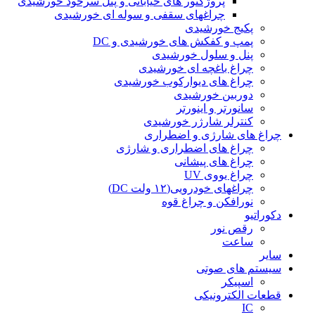
پروژکتور های خیابانی و پنل سرخود خورشیدی
چراغهای سقفی و سوله ای خورشیدی
پکیج خورشیدی
پمپ و کفکش های خورشیدی و DC
پنل و سلول خورشیدی
چراغ باغچه ای خورشیدی
چراغ های دیوارکوب خورشیدی
دوربین خورشیدی
سانورتر و اینورتر
کنترلر شارژر خورشیدی
چراغ های شارژی و اضطراری
چراغ های اضطراری و شارژی
چراغ های پیشانی
چراغ یووی UV
چراغهای خودرویی(۱۲ ولت DC)
نورافکن و چراغ قوه
دکوراتیو
رقص نور
ساعت
سایر
سیستم های صوتی
اسپیکر
قطعات الکترونیکی
IC