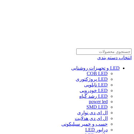
انتخاب دسته بندی
LED و تجهیزات روشنایی
COB LED
LED پروژکتوری
LED تابلویی
LED خودرویی
LED رشد گیاه
power led
SMD LED
ال ای دی نواری
ال ای دی هدلایت
چسب و خمیر سیلیکونی
درایور LED