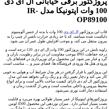
پروژکتور برقی خیابانی ال ای دی
100 وات اپتونیکا مدل IR-
OP89100
قاب این پروژکتور ا
ل ای دی
100 وات با بدنه از جنس آلومنیوم
دایکست شده میباشد، که تا حد زیادی حرارت ناشی از چیپ را به
بیرون منتقل می کند، و موجب افزایش طول عمر آن می شود.
زاویه تابش در این پروژکتور 100 وات ال ای دی 120 درجه است و
درجه حفاظت IP65 موجب مقاومت آن در برابر رطوبت، باران و
گرد و غبار می شود. این محصول برای نورپردازی در فضاهای باز،
ورودی هتل ها، ورودی فروشگاه ها، فضای سبز و … مناسب است.
این پروژکتور با قرار گرفتن در هر مدل شرایط آب و هوایی به خوبی
کار می کند و دچار تغییر رنگ و و زنگ زدگی نخواهد شد.
این مدل
پروژکتور ال ای دی دارای کیفیت ساخت بالایی است و برای انواع
محیط بیرونی و داخلی مناسب است و
پس از گذشت زمان و
استفاده دچار اُفت نوری نمی‌شود.
پروژکتور‌های اپتونیکا از عمر بسیار طولانی بهره می‌برد و قابلیت
نصب بسیار آسانی دارد . میزان نوردهی این محصول 4500 لومن
اندازه‌گیری شده است. می‌توان پروژکتورهای مودی را جایگزین