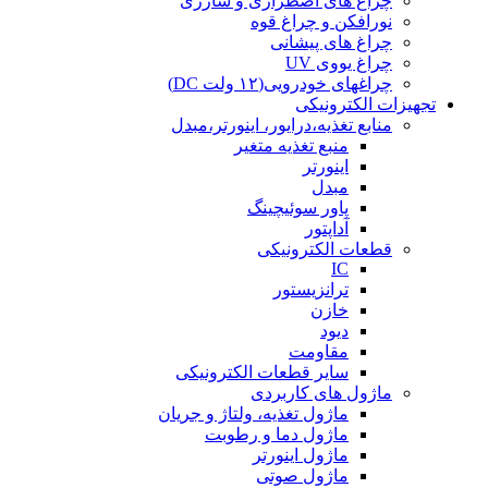
چراغ های اضطراری و شارژی
نورافکن و چراغ قوه
چراغ های پیشانی
چراغ یووی UV
چراغهای خودرویی(۱۲ ولت DC)
تجهیزات الکترونیکی
منابع تغذیه،درایور، اینورتر،مبدل
منبع تغذیه متغیر
اینورتر
مبدل
پاور سوئیچینگ
آداپتور
قطعات الکترونیکی
IC
ترانزیستور
خازن
دیود
مقاومت
سایر قطعات الکترونیکی
ماژول های کاربردی
ماژول تغذیه، ولتاژ و جریان
ماژول دما و رطوبت
ماژول اینورتر
ماژول صوتی