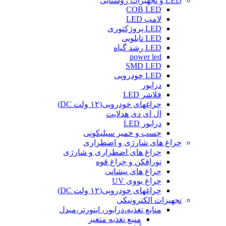
LED و تجهیزات روشنایی
COB LED
لامپ LED
LED پروژکتوری
LED تابلویی
LED رشد گیاه
power led
SMD LED
LED خودرویی
درایور
فلاشر LED
چراغهای خودرویی(۱۲ ولت DC)
ال ای دی هدلایت
درایور LED
چسب و خمیر سیلیکونی
چراغ های شارژی و اضطراری
چراغ های اضطراری و شارژی
نورافکن و چراغ قوه
چراغ های پیشانی
چراغ یووی UV
چراغهای خودرویی(۱۲ ولت DC)
تجهیزات الکترونیکی
منابع تغذیه،درایور، اینورتر،مبدل
منبع تغذیه متغیر