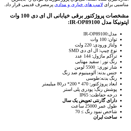
مناسبی برای
لامپ های خیاری و مدادی
پرمصرف قدیمی قرار داد.
مشخصات
پروژکتور برقی خیابانی ال ای دی 100 وات
اپتونیکا مدل IR-OP89100:
مدل:IR-OP89100
توان: 100 وات
ولتاژ ورودی: 220 ولت
نوع چیپ:
ال ای دی SMD
تراکم ماژول: 144 عدد
رنگ نور : سفید مهتابی
شار نوری: 5500 لومن
جنس بدنه: آلومینیوم ضد زنگ
رنگ بدنه:طوسی
ابعاد پروژکتور: 470 * 200* در80 میلیمتر
پوشش رنگ: پودری پلی استر
درجه حفاظت:
IP65
دارای گارنتی تعویض یک سال
طول عمر 25000 ساعت
شاخص نمود رنگ ≥ 70
ساخت ایران