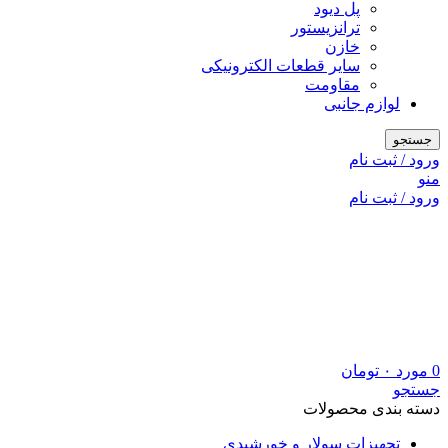
پل دیود
ترانزیستور
خازن
سایر قطعات الکترونیکی
مقاومت
لوازم جانبی
جستجو
ورود / ثبت نام
منو
ورود / ثبت نام
0
مورد
۰
تومان
جستجو
دسته بندی محصولات
تجهیزات سولار و خورشیدی