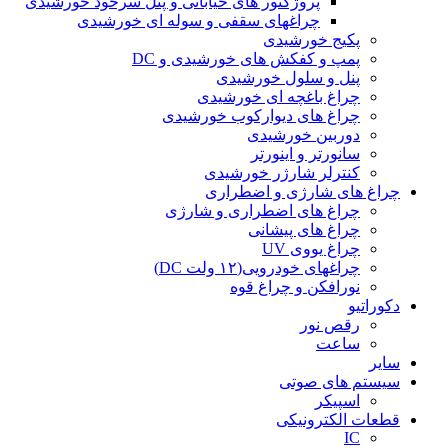
پروژکتور های خیابانی و پنل سرخود خورشیدی
چراغهای سقفی و سوله ای خورشیدی
پکیج خورشیدی
پمپ و کفکش های خورشیدی و DC
پنل و سلول خورشیدی
چراغ باغچه ای خورشیدی
چراغ های دیوارکوب خورشیدی
دوربین خورشیدی
سانورتر و اینورتر
کنترلر شارژر خورشیدی
چراغ های شارژی و اضطراری
چراغ های اضطراری و شارژی
چراغ های پیشانی
چراغ یووی UV
چراغهای خودرویی(۱۲ ولت DC)
نورافکن و چراغ قوه
دکوراتیو
رقص نور
ساعت
سایر
سیستم های صوتی
اسپیکر
قطعات الکترونیکی
IC