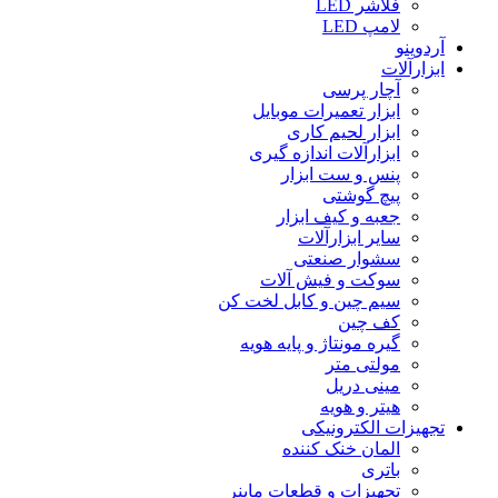
فلاشر LED
لامپ LED
آردوینو
ابزارآلات
آچار پرسی
ابزار تعمیرات موبایل
ابزار لحیم کاری
ابزارآلات اندازه گیری
پنس و ست ابزار
پیچ گوشتی
جعبه و کیف ابزار
سایر ابزارآلات
سشوار صنعتی
سوکت و فیش آلات
سیم چین و کابل لخت کن
کف چین
گیره مونتاژ و پایه هویه
مولتی متر
مینی دریل
هیتر و هویه
تجهیزات الکترونیکی
المان خنک کننده
باتری
تجهیزات و قطعات ماینر