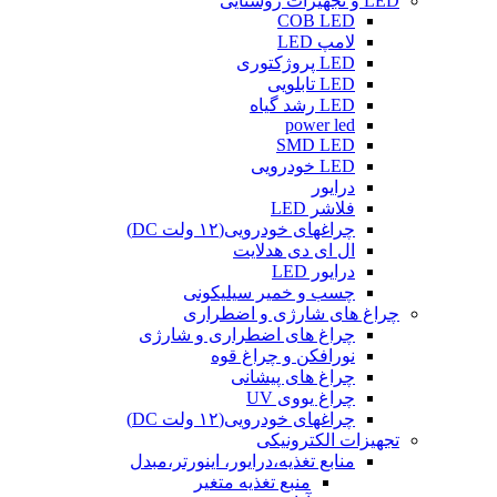
LED و تجهیزات روشنایی
COB LED
لامپ LED
LED پروژکتوری
LED تابلویی
LED رشد گیاه
power led
SMD LED
LED خودرویی
درایور
فلاشر LED
چراغهای خودرویی(۱۲ ولت DC)
ال ای دی هدلایت
درایور LED
چسب و خمیر سیلیکونی
چراغ های شارژی و اضطراری
چراغ های اضطراری و شارژی
نورافکن و چراغ قوه
چراغ های پیشانی
چراغ یووی UV
چراغهای خودرویی(۱۲ ولت DC)
تجهیزات الکترونیکی
منابع تغذیه،درایور، اینورتر،مبدل
منبع تغذیه متغیر