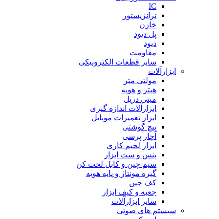
IC
ترانزیستور
خازن
پل دیود
دیود
مقاومت
سایر قطعات الکترونیکی
ابزارآلات
مولتی متر
هیتر و هویه
مینی دریل
ابزارآلات اندازه گیری
ابزار تعمیرات موبایل
پیچ گوشتی
آچار پرسی
ابزار لحیم کاری
پنس و ست ابزار
سیم چین و کابل لخت کن
گیره مونتاژ و پایه هویه
کف چین
جعبه و کیف ابزار
سایر ابزارآلات
سیستم های صوتی