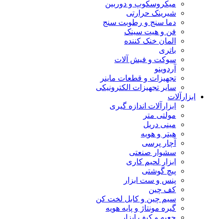
میکروسکوپ و دوربین
شیرینک حرارتی
دما سنج و رطوبت سنج
فن و هیت سینک
المان خنک کننده
باتری
سوکت و فیش آلات
آردوینو
تجهیزات و قطعات ماینر
سایر تجهیزات الکترونیکی
ابزارآلات
ابزارآلات اندازه گیری
مولتی متر
مینی دریل
هیتر و هویه
آچار پرسی
سشوار صنعتی
ابزار لحیم کاری
پیچ گوشتی
پنس و ست ابزار
کف چین
سیم چین و کابل لخت کن
گیره مونتاژ و پایه هویه
جعبه و کیف ابزار