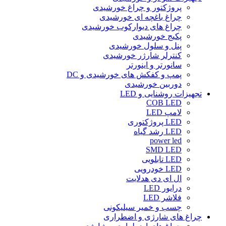
پروژکتور و چراغ خورشیدی
چراغ باغچه ای خورشیدی
چراغ های دیوارکوب خورشیدی
پکیج خورشیدی
پنل و سلول خورشیدی
کنترلر شارژر خورشیدی
سانورتر و اینورتر
پمپ و کفکش های خورشیدی و DC
دوربین خورشیدی
تجهیزات روشنایی و LED
COB LED
لامپ LED
LED پروژکتوری
LED رشد گیاه
power led
SMD LED
LED تابلویی
LED خودرویی
ال ای دی هدلایت
درایور LED
فلاشر LED
چسب و خمیر سیلیکونی
چراغ های شارژی و اضطراری