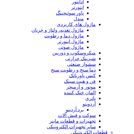
آداپتور
اینورتر
پاور سوئیچینگ
مبدل
ماژول های کاربردی
ماژول تغذیه، ولتاژ و جریان
ماژول دما و رطوبت
ماژول اینورتر
ماژول صوتی
میکروسکوپ و دوربین
شیرینک حرارتی
سشوار صنعتی
دما سنج و رطوبت سنج
کیس پاوربانک
فن و هیت سینک
موتور و آرمیچر
المان خنک کننده
باتری
آردوینو
برد آردینو
سوکت و فیش آلات
تجهیزات و قطعات ماینر
سایر تجهیزات الکترونیکی
قطعات الکترونیکی