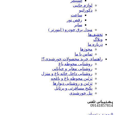
اسپیکر
لوازم جانبی
دکوراتیو
ساعت
رقص نور
سایر
مبدل برق خودرو ( اینورتر )
تخفیف‌ها
وبلاگ
درباره ما
مجوزها
تماس با ما
راهنمای خرید محصولات خورشیدی؟!
روشنایی محوطه باغ
روشنایی معابر و خیابانی
روشنایی داخل خانه باغ و منزل
تزئین محوطه باغ و باغچه
تزئین و روشنایی دیوارها
پکیج مسافرتی و پرتابل
پنل خورشیدی
پـشـتـیـبانی تلفنی
09141857814
0
مورد
۰
تومان