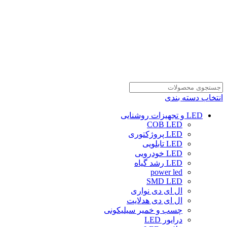
انتخاب دسته بندی
LED و تجهیزات روشنایی
COB LED
LED پروژکتوری
LED تابلویی
LED خودرویی
LED رشد گیاه
power led
SMD LED
ال ای دی نواری
ال ای دی هدلایت
چسب و خمیر سیلیکونی
درایور LED