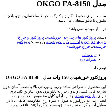
مدل OKGO FA-8150
مناسب براى محوطه گاراژ و كارگاه، حياط ساختمان، باغ و باغچه،
بيلبورد يا تابلو تبليغاتى می باشد
در انبار موجود نمی باشد
دسته:
پروژکتور های پنل جدا خورشیدی
,
پروژکتور و چراغ
خورشیدی
,
تجهیزات سولار و خورشیدی
برچسب:
پروژکتور
خرشیدی
,
چراغ خورشیدی
توضیحات
نظرات (0)
توضیحات
پروژکتور خورشیدی 150 وات مدل OKGO FA-8150
اين محصول با طراحى ساده و زيبا و نوردهى بالا با نصب آسان بدون
نياز به كابل كشى و بدون نياز به تابلو برق بدون نياز به كليد برق
داراى
پنل خورشيدى
جدا و داراى كابل مخصوص ضد آب جهت
اتصال پنل به پرژكتور به طول 3 متر داراى مقاومت عايقى بالا در
مقابل آب و گرد و غبار (IP67) و سرما و گرما (50+ تا30-) درجه،