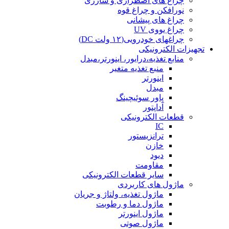
چراغ های اضطراری و شارژی
نورافکن و چراغ قوه
چراغ های پیشانی
چراغ یووی UV
چراغهای خودرویی(۱۲ ولت DC)
تجهیزات الکترونیکی
منابع تغذیه،درایور، اینورتر،مبدل
منبع تغذیه متغیر
اینورتر
مبدل
پاور سوئیچینگ
آداپتور
قطعات الکترونیکی
IC
ترانزیستور
خازن
دیود
مقاومت
سایر قطعات الکترونیکی
ماژول های کاربردی
ماژول تغذیه، ولتاژ و جریان
ماژول دما و رطوبت
ماژول اینورتر
ماژول صوتی