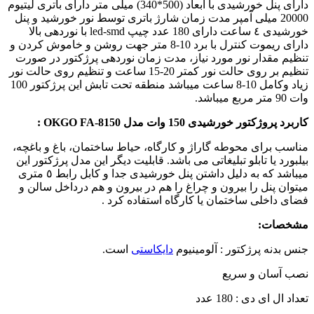
داراى پنل خورشيدى با ابعاد (500*340) ميلى متر داراى باترى ليتيوم
20000 ميلى آمپر مدت زمان شارژ باترى توسط نور خورشيد و پنل
خورشيدى ٤ ساعت داراى 180 عدد چيپ led-smd با نوردهى بالا
داراى ريموت كنترل با برد 10-8 متر جهت روشن و خاموش كردن و
تنظيم مقدار نور مورد نياز، مدت زمان نوردهى پرژكتور در صورت
تنظيم بر روى حالت نور كمتر 20-15 ساعت و تنظيم روى حالت نور
زياد وكامل 10-8 ساعت ميباشد منطقه تحت تابش اين پرژكتور 100
وات 90 متر مربع ميباشد.
كاربرد پروژکتور خورشیدی 150 وات مدل OKGO FA-8150 :
مناسب براى محوطه گاراژ و كارگاه، حياط ساختمان، باغ و باغچه،
بيلبورد يا تابلو تبليغاتى می باشد. قابليت ديگر اين مدل پرژكتور اين
ميباشد كه به دليل داشتن پنل خورشيدى جدا و كابل رابط ٥ مترى
ميتوان پنل را بيرون و چراغ را هم در بيرون و هم درداخل سالن و
فضاى داخلى ساختمان يا كارگاه استفاده كرد .
مشخصات:
جنس بدنه پرژكتور : آلومينيوم
دايكاستى
است.
نصب آسان و سریع
تعداد ال ای دی : 180 عدد