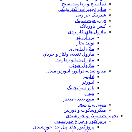
دما سنج و رطوبت سنج
سایر تجهیزات الکترونیکی
شیرینک حرارتی
فن و هیت سینک
کیس پاوربانک
ماژول های کاربردی
برد آردینو
تولید بخار
ماژول اینورتر
ماژول تغذیه، ولتاژ و جریان
ماژول دما و رطوبت
ماژول صوتی
منابع تغذیه،درایور، اینورتر،مبدل
آداپتور
اینورتر
پاور سوئیچینگ
مبدل
منبع تغذیه متغیر
موتور و آرمیچر
میکروسکوپ و دوربین
تجهیزات سولار و خورشیدی
پروژکتور و چراغ خورشیدی
پروژکتور های پنل جدا خورشیدی