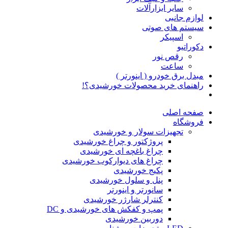
سایر ابزارآلات
لوازم جانبی
سیستم های صوتی
اسپیکر
دکوراتیو
رقص نور
ساعت
مبدل برق خودرو ( اینورتر )
راهنمای خرید محصولات خورشیدی؟!
صفحه اصلی
فروشگاه
تجهیزات سولار و خورشیدی
پروژکتور و چراغ خورشیدی
چراغ باغچه ای خورشیدی
چراغ های دیوارکوب خورشیدی
پکیج خورشیدی
پنل و سلول خورشیدی
سانورتر و اینورتر
کنترلر شارژر خورشیدی
پمپ و کفکش های خورشیدی و DC
دوربین خورشیدی