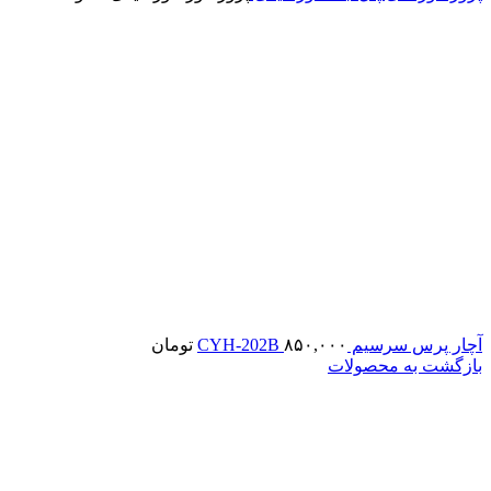
آچار پرس سرسیم CYH-202B
۸۵۰,۰۰۰
تومان
بازگشت به محصولات