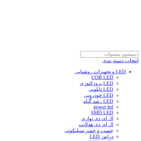
انتخاب دسته بندی
LED و تجهیزات روشنایی
COB LED
LED پروژکتوری
LED تابلویی
LED خودرویی
LED رشد گیاه
power led
SMD LED
ال ای دی نواری
ال ای دی هدلایت
چسب و خمیر سیلیکونی
درایور LED