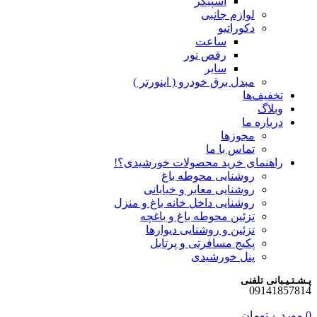
اسپیکر
لوازم جانبی
دکوراتیو
ساعت
رقص نور
سایر
مبدل برق خودرو ( اینورتر )
تخفیف‌ها
وبلاگ
درباره ما
مجوزها
تماس با ما
راهنمای خرید محصولات خورشیدی؟!
روشنایی محوطه باغ
روشنایی معابر و خیابانی
روشنایی داخل خانه باغ و منزل
تزئین محوطه باغ و باغچه
تزئین و روشنایی دیوارها
پکیج مسافرتی و پرتابل
پنل خورشیدی
پـشـتـیـبانی تلفنی
09141857814
0
مورد
۰
تومان