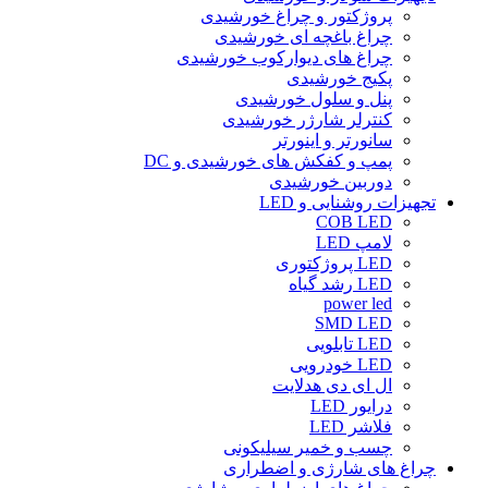
پروژکتور و چراغ خورشیدی
چراغ باغچه ای خورشیدی
چراغ های دیوارکوب خورشیدی
پکیج خورشیدی
پنل و سلول خورشیدی
کنترلر شارژر خورشیدی
سانورتر و اینورتر
پمپ و کفکش های خورشیدی و DC
دوربین خورشیدی
تجهیزات روشنایی و LED
COB LED
لامپ LED
LED پروژکتوری
LED رشد گیاه
power led
SMD LED
LED تابلویی
LED خودرویی
ال ای دی هدلایت
درایور LED
فلاشر LED
چسب و خمیر سیلیکونی
چراغ های شارژی و اضطراری