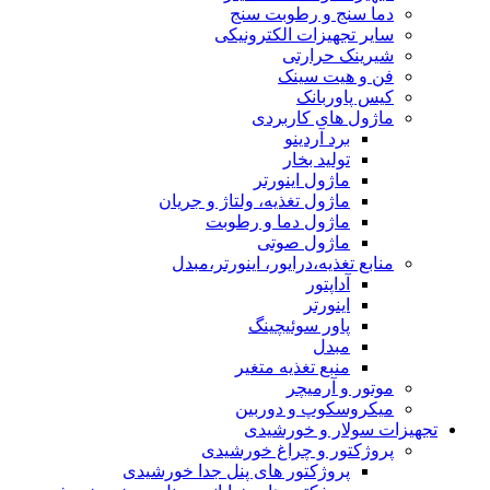
دما سنج و رطوبت سنج
سایر تجهیزات الکترونیکی
شیرینک حرارتی
فن و هیت سینک
کیس پاوربانک
ماژول های کاربردی
برد آردینو
تولید بخار
ماژول اینورتر
ماژول تغذیه، ولتاژ و جریان
ماژول دما و رطوبت
ماژول صوتی
منابع تغذیه،درایور، اینورتر،مبدل
آداپتور
اینورتر
پاور سوئیچینگ
مبدل
منبع تغذیه متغیر
موتور و آرمیچر
میکروسکوپ و دوربین
تجهیزات سولار و خورشیدی
پروژکتور و چراغ خورشیدی
پروژکتور های پنل جدا خورشیدی