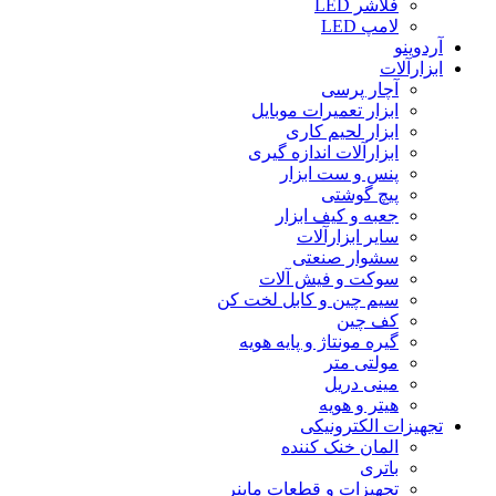
فلاشر LED
لامپ LED
آردوینو
ابزارآلات
آچار پرسی
ابزار تعمیرات موبایل
ابزار لحیم کاری
ابزارآلات اندازه گیری
پنس و ست ابزار
پیچ گوشتی
جعبه و کیف ابزار
سایر ابزارآلات
سشوار صنعتی
سوکت و فیش آلات
سیم چین و کابل لخت کن
کف چین
گیره مونتاژ و پایه هویه
مولتی متر
مینی دریل
هیتر و هویه
تجهیزات الکترونیکی
المان خنک کننده
باتری
تجهیزات و قطعات ماینر