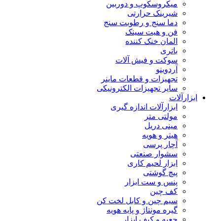
میکروسکوپ و دوربین
شیرینک حرارتی
دما سنج و رطوبت سنج
فن و هیت سینک
المان خنک کننده
باتری
سوکت و فیش آلات
آردوینو
تجهیزات و قطعات ماینر
سایر تجهیزات الکترونیکی
ابزارآلات
ابزارآلات اندازه گیری
مولتی متر
مینی دریل
هیتر و هویه
آچار پرسی
سشوار صنعتی
ابزار لحیم کاری
پیچ گوشتی
پنس و ست ابزار
کف چین
سیم چین و کابل لخت کن
گیره مونتاژ و پایه هویه
جعبه و کیف ابزار