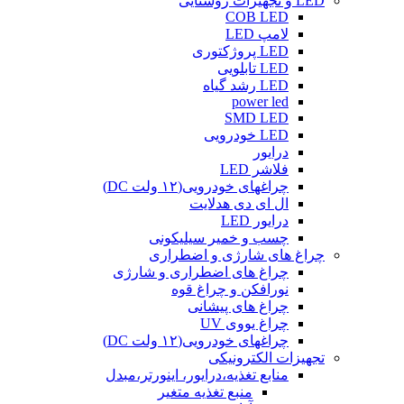
LED و تجهیزات روشنایی
COB LED
لامپ LED
LED پروژکتوری
LED تابلویی
LED رشد گیاه
power led
SMD LED
LED خودرویی
درایور
فلاشر LED
چراغهای خودرویی(۱۲ ولت DC)
ال ای دی هدلایت
درایور LED
چسب و خمیر سیلیکونی
چراغ های شارژی و اضطراری
چراغ های اضطراری و شارژی
نورافکن و چراغ قوه
چراغ های پیشانی
چراغ یووی UV
چراغهای خودرویی(۱۲ ولت DC)
تجهیزات الکترونیکی
منابع تغذیه،درایور، اینورتر،مبدل
منبع تغذیه متغیر