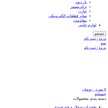
پل دیود
ترانزیستور
خازن
سایر قطعات الکترونیکی
مقاومت
لوازم جانبی
جستجو
ورود / ثبت نام
منو
ورود / ثبت نام
0
مورد
۰
تومان
جستجو
دسته بندی محصولات
تجهیزات سولار و خورشیدی