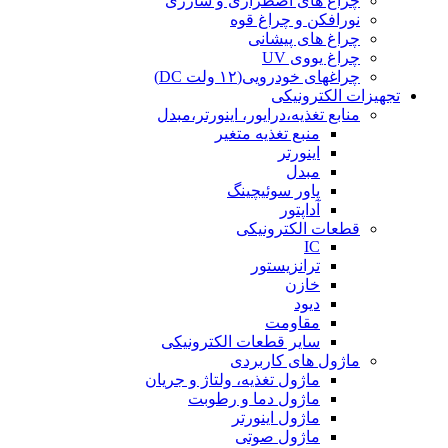
چراغ های اضطراری و شارژی
نورافکن و چراغ قوه
چراغ های پیشانی
چراغ یووی UV
چراغهای خودرویی(۱۲ ولت DC)
تجهیزات الکترونیکی
منابع تغذیه،درایور، اینورتر،مبدل
منبع تغذیه متغیر
اینورتر
مبدل
پاور سوئیچینگ
آداپتور
قطعات الکترونیکی
IC
ترانزیستور
خازن
دیود
مقاومت
سایر قطعات الکترونیکی
ماژول های کاربردی
ماژول تغذیه، ولتاژ و جریان
ماژول دما و رطوبت
ماژول اینورتر
ماژول صوتی