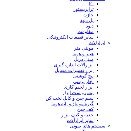
IC
ترانزیستور
خازن
پل دیود
دیود
مقاومت
سایر قطعات الکترونیکی
ابزارآلات
مولتی متر
هیتر و هویه
مینی دریل
ابزارآلات اندازه گیری
ابزار تعمیرات موبایل
پیچ گوشتی
آچار پرسی
ابزار لحیم کاری
پنس و ست ابزار
سیم چین و کابل لخت کن
گیره مونتاژ و پایه هویه
کف چین
جعبه و کیف ابزار
سایر ابزارآلات
سیستم های صوتی