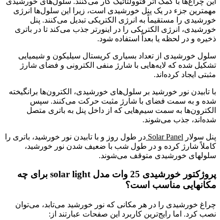
این چراغ‌ها با کمک اثر فتوولتائیک کار می‌کنند. سلول‌های خورشیدی
مهمترین جزء در یک پنل خورشیدی است، زیرا این سلول‌ها انرژی
خورشیدی را مستقیماً به انرژی الکتریکی تبدیل می‌کنند. پنل
خورشیدی، انرژی الکتریکی را در اینورتر جذب می‌کند تا در باتری
ذخیره و در لحظه یا بعداً استفاده شود.
سلول خورشیدی از تعداد بسیاری کریستال سیلیکون و شیمیایی
تشکیل شده که لایه‌هایی با شارژ منفی الکترونی و فضای شارژ
مثبتی ایجاد کرده‌اند.
با تابیدن نور خورشید بر سلول‌های خورشیدی، الکترون‌ها برانگیخته
شده و به سمت فضای با شارژ مثبت حرکت می‌کنند. سپس
الکترون‌ها به سمت سیم‌هایی که از داخل پنل به باتری متصل
شده‌اند، جذب می‌شوند.
پنل سولار
Solar Panel
در طول روز و با تابیدن نور خورشید، باتری را
کاملاً شارژ کرده و در طول شب با ضعیف شدن نور خورشید،
سلولهای خورشیدی متوقف می‌شوند.
پروژکتور خورشیدی 25 وات مدل solar light برای چه
مکانهایی مناسب است؟
چراغ خورشیدی را در هر مکانی که نور خورشید می‌تابد، می‌توان
نصب کرد. اما رایج‌ترین کاربرد این صفحات عبارتند از: