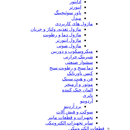
آداپتور
اینورتر
پاور سوئیچینگ
مبدل
ماژول های کاربردی
ماژول تغذیه، ولتاژ و جریان
ماژول دما و رطوبت
ماژول اینورتر
ماژول صوتی
میکروسکوپ و دوربین
شیرینک حرارتی
سشوار صنعتی
دما سنج و رطوبت سنج
کیس پاوربانک
فن و هیت سینک
موتور و آرمیچر
المان خنک کننده
باتری
آردوینو
برد آردینو
سوکت و فیش آلات
تجهیزات و قطعات ماینر
سایر تجهیزات الکترونیکی
قطعات الکترونیکی