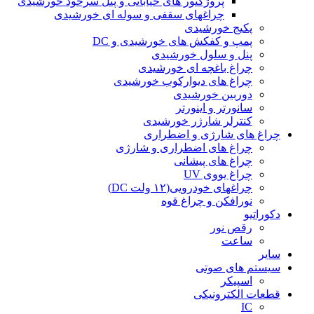
پروژکتور های خیابانی و پنل سرخود خورشیدی
چراغهای سقفی و سوله ای خورشیدی
پکیج خورشیدی
پمپ و کفکش های خورشیدی و DC
پنل و سلول خورشیدی
چراغ باغچه ای خورشیدی
چراغ های دیوارکوب خورشیدی
دوربین خورشیدی
سانورتر و اینورتر
کنترلر شارژر خورشیدی
چراغ های شارژی و اضطراری
چراغ های اضطراری و شارژی
چراغ های پیشانی
چراغ یووی UV
چراغهای خودرویی(۱۲ ولت DC)
نورافکن و چراغ قوه
دکوراتیو
رقص نور
ساعت
سایر
سیستم های صوتی
اسپیکر
قطعات الکترونیکی
IC