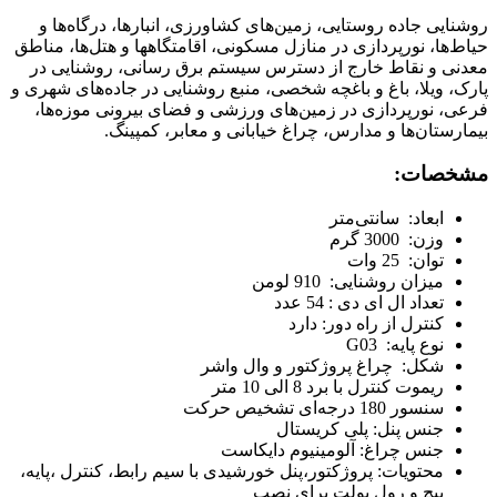
روشنایی جاده روستایی، زمین‌های کشاورزی، انبارها، درگاه‌ها و
حیاط‌ها، نورپردازی در منازل مسکونی، اقامتگاه‎ها و هتل‌ها، مناطق
معدنی و نقاط خارج از دسترس سیستم برق رسانی، روشنایی در
پارک، ویلا، باغ و باغچه شخصی، منبع روشنایی در جاده‌های شهری و
فرعی، نورپردازی در زمین‌های ورزشی و فضای بیرونی موزه‌ها،
بیمارستان‌ها و مدارس، چراغ خیابانی و معابر، کمپینگ.
مشخصات:
ابعاد:
سانتی‌متر
وزن:
3000 گرم
توان:
25 وات
میزان روشنایی:
910 لومن
تعداد ال ای دی : 54 عدد
کنترل از راه دور: دارد
نوع پایه:
G03
شکل:
چراغ پروژکتور و وال واشر
ریموت کنترل با برد 8 الی 10 متر
سنسور 180 درجه‌ای تشخیص حرکت
جنس پنل: پلی کریستال
جنس چراغ: آلومینیوم دایکاست
محتویات: پروژکتور،پنل خورشیدی با سیم رابط، کنترل ،پایه،
پیچ و رول بولت برای نصب