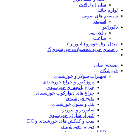
سایر ابزارآلات
لوازم جانبی
سیستم های صوتی
اسپیکر
دکوراتیو
رقص نور
ساعت
مبدل برق خودرو ( اینورتر )
راهنمای خرید محصولات خورشیدی؟!
صفحه اصلی
فروشگاه
تجهیزات سولار و خورشیدی
پروژکتور و چراغ خورشیدی
چراغ باغچه ای خورشیدی
چراغ های دیوارکوب خورشیدی
پکیج خورشیدی
پنل و سلول خورشیدی
سانورتر و اینورتر
کنترلر شارژر خورشیدی
پمپ و کفکش های خورشیدی و DC
دوربین خورشیدی