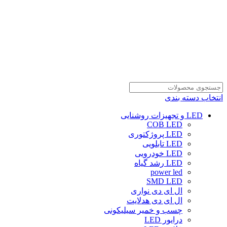
انتخاب دسته بندی
LED و تجهیزات روشنایی
COB LED
LED پروژکتوری
LED تابلویی
LED خودرویی
LED رشد گیاه
power led
SMD LED
ال ای دی نواری
ال ای دی هدلایت
چسب و خمیر سیلیکونی
درایور LED