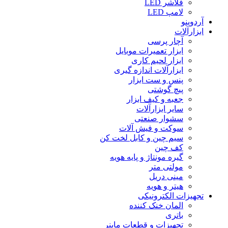
فلاشر LED
لامپ LED
آردوینو
ابزارآلات
آچار پرسی
ابزار تعمیرات موبایل
ابزار لحیم کاری
ابزارآلات اندازه گیری
پنس و ست ابزار
پیچ گوشتی
جعبه و کیف ابزار
سایر ابزارآلات
سشوار صنعتی
سوکت و فیش آلات
سیم چین و کابل لخت کن
کف چین
گیره مونتاژ و پایه هویه
مولتی متر
مینی دریل
هیتر و هویه
تجهیزات الکترونیکی
المان خنک کننده
باتری
تجهیزات و قطعات ماینر