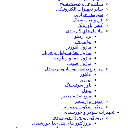
دما سنج و رطوبت سنج
سایر تجهیزات الکترونیکی
شیرینک حرارتی
فن و هیت سینک
کیس پاوربانک
ماژول های کاربردی
برد آردینو
تولید بخار
ماژول اینورتر
ماژول تغذیه، ولتاژ و جریان
ماژول دما و رطوبت
ماژول صوتی
منابع تغذیه،درایور، اینورتر،مبدل
آداپتور
اینورتر
پاور سوئیچینگ
مبدل
منبع تغذیه متغیر
موتور و آرمیچر
میکروسکوپ و دوربین
تجهیزات سولار و خورشیدی
پروژکتور و چراغ خورشیدی
پروژکتور های پنل جدا خورشیدی