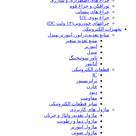
چراغ های اضطراری و شارژی
نورافکن و چراغ قوه
چراغ های پیشانی
چراغ یووی UV
چراغهای خودرویی(۱۲ ولت DC)
تجهیزات الکترونیکی
منابع تغذیه،درایور، اینورتر،مبدل
منبع تغذیه متغیر
اینورتر
مبدل
پاور سوئیچینگ
آداپتور
قطعات الکترونیکی
IC
ترانزیستور
خازن
دیود
مقاومت
سایر قطعات الکترونیکی
ماژول های کاربردی
ماژول تغذیه، ولتاژ و جریان
ماژول دما و رطوبت
ماژول اینورتر
ماژول صوتی