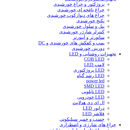
پروژکتور و چراغ خورشیدی
چراغ باغچه ای خورشیدی
چراغ های دیوارکوب خورشیدی
پکیج خورشیدی
پنل و سلول خورشیدی
کنترلر شارژر خورشیدی
سانورتر و اینورتر
پمپ و کفکش های خورشیدی و DC
دوربین خورشیدی
تجهیزات روشنایی و LED
COB LED
لامپ LED
LED پروژکتوری
LED رشد گیاه
power led
SMD LED
LED تابلویی
LED خودرویی
ال ای دی هدلایت
درایور LED
فلاشر LED
چسب و خمیر سیلیکونی
چراغ های شارژی و اضطراری