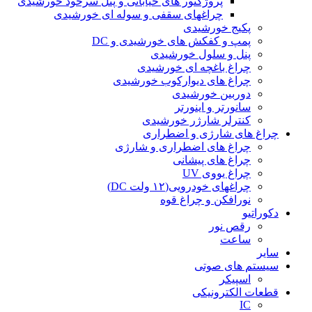
پروژکتور های خیابانی و پنل سرخود خورشیدی
چراغهای سقفی و سوله ای خورشیدی
پکیج خورشیدی
پمپ و کفکش های خورشیدی و DC
پنل و سلول خورشیدی
چراغ باغچه ای خورشیدی
چراغ های دیوارکوب خورشیدی
دوربین خورشیدی
سانورتر و اینورتر
کنترلر شارژر خورشیدی
چراغ های شارژی و اضطراری
چراغ های اضطراری و شارژی
چراغ های پیشانی
چراغ یووی UV
چراغهای خودرویی(۱۲ ولت DC)
نورافکن و چراغ قوه
دکوراتیو
رقص نور
ساعت
سایر
سیستم های صوتی
اسپیکر
قطعات الکترونیکی
IC