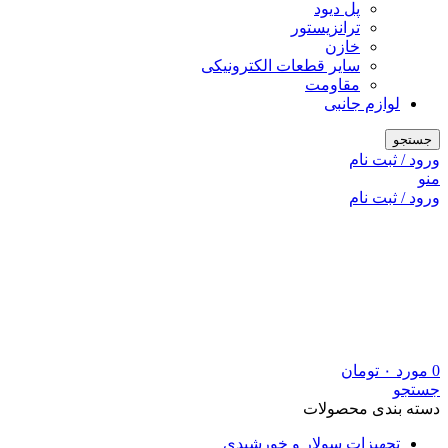
پل دیود
ترانزیستور
خازن
سایر قطعات الکترونیکی
مقاومت
لوازم جانبی
جستجو
ورود / ثبت نام
منو
ورود / ثبت نام
0
مورد
۰
تومان
جستجو
دسته بندی محصولات
تجهیزات سولار و خورشیدی