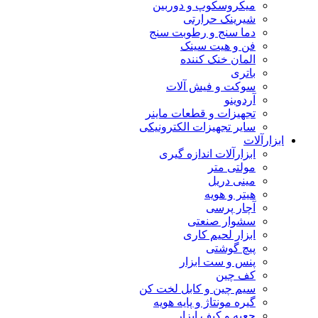
میکروسکوپ و دوربین
شیرینک حرارتی
دما سنج و رطوبت سنج
فن و هیت سینک
المان خنک کننده
باتری
سوکت و فیش آلات
آردوینو
تجهیزات و قطعات ماینر
سایر تجهیزات الکترونیکی
ابزارآلات
ابزارآلات اندازه گیری
مولتی متر
مینی دریل
هیتر و هویه
آچار پرسی
سشوار صنعتی
ابزار لحیم کاری
پیچ گوشتی
پنس و ست ابزار
کف چین
سیم چین و کابل لخت کن
گیره مونتاژ و پایه هویه
جعبه و کیف ابزار