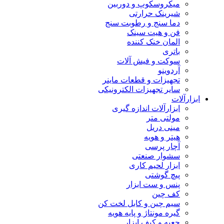
میکروسکوپ و دوربین
شیرینک حرارتی
دما سنج و رطوبت سنج
فن و هیت سینک
المان خنک کننده
باتری
سوکت و فیش آلات
آردوینو
تجهیزات و قطعات ماینر
سایر تجهیزات الکترونیکی
ابزارآلات
ابزارآلات اندازه گیری
مولتی متر
مینی دریل
هیتر و هویه
آچار پرسی
سشوار صنعتی
ابزار لحیم کاری
پیچ گوشتی
پنس و ست ابزار
کف چین
سیم چین و کابل لخت کن
گیره مونتاژ و پایه هویه
جعبه و کیف ابزار