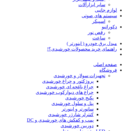
سایر ابزارآلات
لوازم جانبی
سیستم های صوتی
اسپیکر
دکوراتیو
رقص نور
ساعت
مبدل برق خودرو ( اینورتر )
راهنمای خرید محصولات خورشیدی؟!
صفحه اصلی
فروشگاه
تجهیزات سولار و خورشیدی
پروژکتور و چراغ خورشیدی
چراغ باغچه ای خورشیدی
چراغ های دیوارکوب خورشیدی
پکیج خورشیدی
پنل و سلول خورشیدی
سانورتر و اینورتر
کنترلر شارژر خورشیدی
پمپ و کفکش های خورشیدی و DC
دوربین خورشیدی