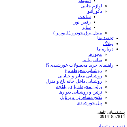
اسپیکر
لوازم جانبی
دکوراتیو
ساعت
رقص نور
سایر
مبدل برق خودرو ( اینورتر )
تخفیف‌ها
وبلاگ
درباره ما
مجوزها
تماس با ما
راهنمای خرید محصولات خورشیدی؟!
روشنایی محوطه باغ
روشنایی معابر و خیابانی
روشنایی داخل خانه باغ و منزل
تزئین محوطه باغ و باغچه
تزئین و روشنایی دیوارها
پکیج مسافرتی و پرتابل
پنل خورشیدی
پـشـتـیـبانی تلفنی
09141857814
0
مورد
۰
تومان