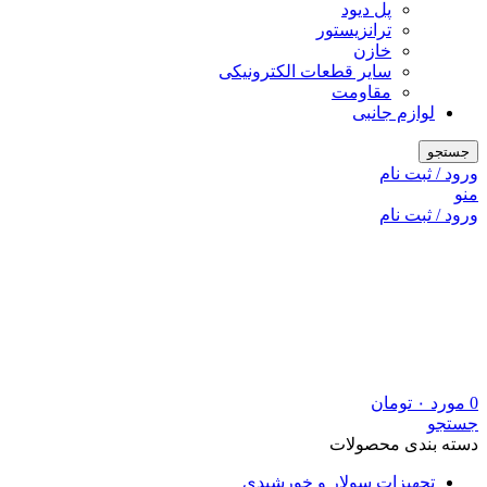
پل دیود
ترانزیستور
خازن
سایر قطعات الکترونیکی
مقاومت
لوازم جانبی
جستجو
ورود / ثبت نام
منو
ورود / ثبت نام
0
مورد
۰
تومان
جستجو
دسته بندی محصولات
تجهیزات سولار و خورشیدی