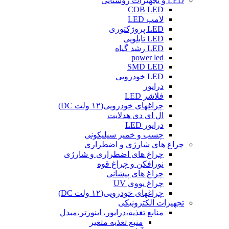
LED و تجهیزات روشنایی
COB LED
لامپ LED
LED پروژکتوری
LED تابلویی
LED رشد گیاه
power led
SMD LED
LED خودرویی
درایور
فلاشر LED
چراغهای خودرویی(۱۲ ولت DC)
ال ای دی هدلایت
درایور LED
چسب و خمیر سیلیکونی
چراغ های شارژی و اضطراری
چراغ های اضطراری و شارژی
نورافکن و چراغ قوه
چراغ های پیشانی
چراغ یووی UV
چراغهای خودرویی(۱۲ ولت DC)
تجهیزات الکترونیکی
منابع تغذیه،درایور، اینورتر،مبدل
منبع تغذیه متغیر