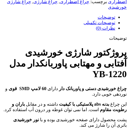
آفتابی
اضطراری
برچسب:
چراغ اضطراری
,
چراغ شارژی
,
چراغ شارژی
و
خورشیدی
مهتابی
پاوربانکدار
توضیحات
مدل
توضیحات تکمیلی
YB-
نظرات (0)
1220
عدد
توضیحات
پروژکتور شارژی خورشیدی
آفتابی و مهتابی پاوربانکدار مدل
YB-1220
چراغ خورشیدی دستی و پاوربانک دار
دارای
60 لامپ SMD قوی
و
نوردهی خوبی دارد.
این چراغ
بدنه abs پلاستیکی با کیفیت
داشته و در مقابل
باران و
رطوبت مقاوم
است. اما نمی توان غوطه ور درون آب استفاده کرد.
پشت محصول دارای صفحه خورشیدی بوده و با
نور خورشیدی
باتری آن را شارژ می کند.