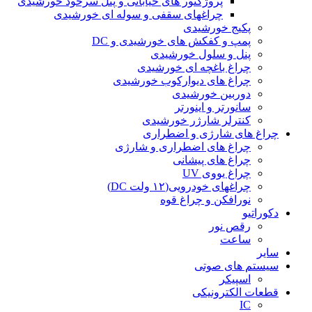
پروژکتور های خیابانی و پنل سرخود خورشیدی
چراغهای سقفی و سوله ای خورشیدی
پکیج خورشیدی
پمپ و کفکش های خورشیدی و DC
پنل و سلول خورشیدی
چراغ باغچه ای خورشیدی
چراغ های دیوارکوب خورشیدی
دوربین خورشیدی
سانورتر و اینورتر
کنترلر شارژر خورشیدی
چراغ های شارژی و اضطراری
چراغ های اضطراری و شارژی
چراغ های پیشانی
چراغ یووی UV
چراغهای خودرویی(۱۲ ولت DC)
نورافکن و چراغ قوه
دکوراتیو
رقص نور
ساعت
سایر
سیستم های صوتی
اسپیکر
قطعات الکترونیکی
IC