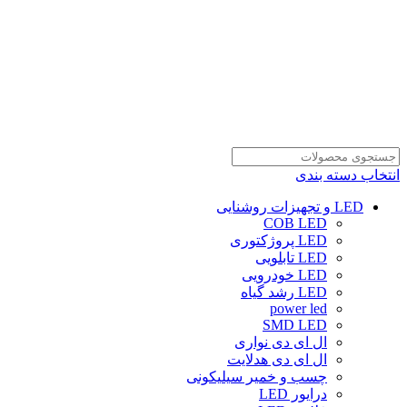
انتخاب دسته بندی
LED و تجهیزات روشنایی
COB LED
LED پروژکتوری
LED تابلویی
LED خودرویی
LED رشد گیاه
power led
SMD LED
ال ای دی نواری
ال ای دی هدلایت
چسب و خمیر سیلیکونی
درایور LED