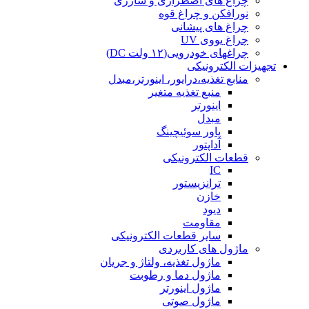
چراغ های اضطراری و شارژی
نورافکن و چراغ قوه
چراغ های پیشانی
چراغ یووی UV
چراغهای خودرویی(۱۲ ولت DC)
تجهیزات الکترونیکی
منابع تغذیه،درایور، اینورتر،مبدل
منبع تغذیه متغیر
اینورتر
مبدل
پاور سوئیچینگ
آداپتور
قطعات الکترونیکی
IC
ترانزیستور
خازن
دیود
مقاومت
سایر قطعات الکترونیکی
ماژول های کاربردی
ماژول تغذیه، ولتاژ و جریان
ماژول دما و رطوبت
ماژول اینورتر
ماژول صوتی