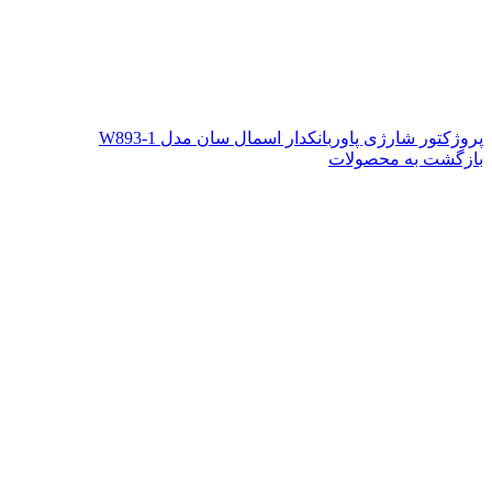
پروژکتور شارژی پاوربانکدار اسمال سان مدل W893-1
بازگشت به محصولات