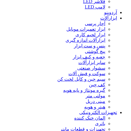
فلاشر LED
لامپ LED
آردوینو
ابزارآلات
آچار پرسی
ابزار تعمیرات موبایل
ابزار لحیم کاری
ابزارآلات اندازه گیری
پنس و ست ابزار
پیچ گوشتی
جعبه و کیف ابزار
سایر ابزارآلات
سشوار صنعتی
سوکت و فیش آلات
سیم چین و کابل لخت کن
کف چین
گیره مونتاژ و پایه هویه
مولتی متر
مینی دریل
هیتر و هویه
تجهیزات الکترونیکی
المان خنک کننده
باتری
تجهیزات و قطعات ماینر