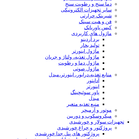
دما سنج و رطوبت سنج
سایر تجهیزات الکترونیکی
شیرینک حرارتی
فن و هیت سینک
کیس پاوربانک
ماژول های کاربردی
برد آردینو
تولید بخار
ماژول اینورتر
ماژول تغذیه، ولتاژ و جریان
ماژول دما و رطوبت
ماژول صوتی
منابع تغذیه،درایور، اینورتر،مبدل
آداپتور
اینورتر
پاور سوئیچینگ
مبدل
منبع تغذیه متغیر
موتور و آرمیچر
میکروسکوپ و دوربین
تجهیزات سولار و خورشیدی
پروژکتور و چراغ خورشیدی
پروژکتور های پنل جدا خورشیدی