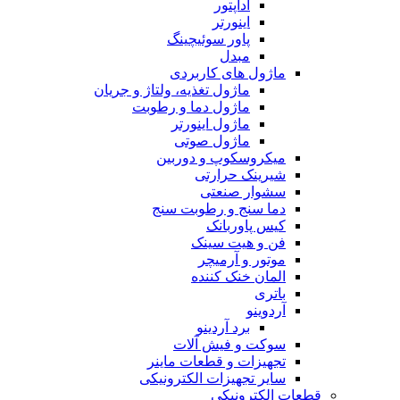
آداپتور
اینورتر
پاور سوئیچینگ
مبدل
ماژول های کاربردی
ماژول تغذیه، ولتاژ و جریان
ماژول دما و رطوبت
ماژول اینورتر
ماژول صوتی
میکروسکوپ و دوربین
شیرینک حرارتی
سشوار صنعتی
دما سنج و رطوبت سنج
کیس پاوربانک
فن و هیت سینک
موتور و آرمیچر
المان خنک کننده
باتری
آردوینو
برد آردینو
سوکت و فیش آلات
تجهیزات و قطعات ماینر
سایر تجهیزات الکترونیکی
قطعات الکترونیکی