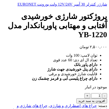
شارژر کنترلر 30 آمپر 12V/24V ولت یورونت EURONET
پروژکتور شارژی خورشیدی
آفتابی و مهتابی پاوربانکدار مدل
YB-1220
۲,۵۰۰,۰۰۰
تومان
توان لامپ: 100 وات
تعداد ال ای دی: 60 عدد قوی
دارای پاور بانک
دارای پنل خورشیدی جهت شارژ
قابلیت شارژ خورشیدی و برقی
دارای چراغ پلیسی آبی و قرمز چشمک زن
موجود در انبار
پروژکتور
شارژی
افزودن به سبد خرید
خورشیدی
دسته:
چراغ های اضطراری و شارژی
,
چراغ های شارژی و