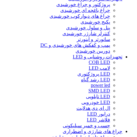
پروژکتور و چراغ خورشیدی
چراغ باغچه ای خورشیدی
چراغ های دیوارکوب خورشیدی
پکیج خورشیدی
پنل و سلول خورشیدی
کنترلر شارژر خورشیدی
سانورتر و اینورتر
پمپ و کفکش های خورشیدی و DC
دوربین خورشیدی
تجهیزات روشنایی و LED
COB LED
لامپ LED
LED پروژکتوری
LED رشد گیاه
power led
SMD LED
LED تابلویی
LED خودرویی
ال ای دی هدلایت
درایور LED
فلاشر LED
چسب و خمیر سیلیکونی
چراغ های شارژی و اضطراری