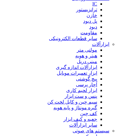
IC
ترانزیستور
خازن
پل دیود
دیود
مقاومت
سایر قطعات الکترونیکی
ابزارآلات
مولتی متر
هیتر و هویه
مینی دریل
ابزارآلات اندازه گیری
ابزار تعمیرات موبایل
پیچ گوشتی
آچار پرسی
ابزار لحیم کاری
پنس و ست ابزار
سیم چین و کابل لخت کن
گیره مونتاژ و پایه هویه
کف چین
جعبه و کیف ابزار
سایر ابزارآلات
سیستم های صوتی