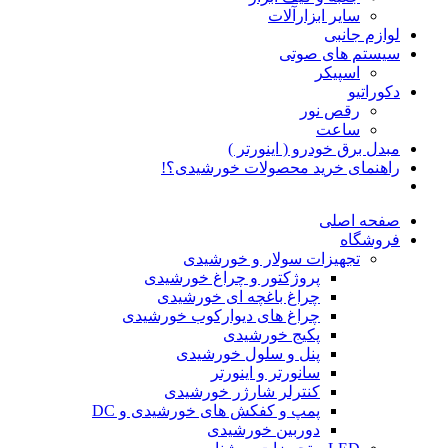
سایر ابزارآلات
لوازم جانبی
سیستم های صوتی
اسپیکر
دکوراتیو
رقص نور
ساعت
مبدل برق خودرو ( اینورتر )
راهنمای خرید محصولات خورشیدی؟!
صفحه اصلی
فروشگاه
تجهیزات سولار و خورشیدی
پروژکتور و چراغ خورشیدی
چراغ باغچه ای خورشیدی
چراغ های دیوارکوب خورشیدی
پکیج خورشیدی
پنل و سلول خورشیدی
سانورتر و اینورتر
کنترلر شارژر خورشیدی
پمپ و کفکش های خورشیدی و DC
دوربین خورشیدی