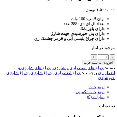
۱,۵۰۰,۰۰۰
تومان
توان لامپ: 100 وات
تعداد ال ای دی: 288 عدد
دارای پاور بانک
دارای پنل خورشیدی جهت شارژ
دارای چراغ پلیسی آبی و قرمز چشمک زن
موجود در انبار
پروژکتور
شارژی
افزودن به سبد خرید
خورشیدی
دسته:
چراغ های اضطراری و شارژی
,
چراغ های شارژی و
آفتابی
اضطراری
برچسب:
چراغ اضطراری
,
چراغ شارژی
,
چراغ شارژی
و
خورشیدی
مهتابی
مدل
توضیحات
7118
توضیحات تکمیلی
عدد
نظرات (0)
توضیحات