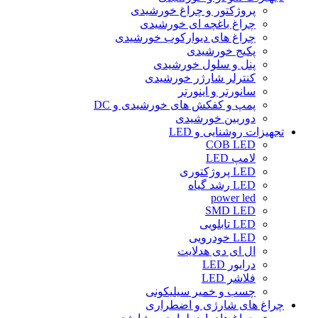
پروژکتور و چراغ خورشیدی
چراغ باغچه ای خورشیدی
چراغ های دیوارکوب خورشیدی
پکیج خورشیدی
پنل و سلول خورشیدی
کنترلر شارژر خورشیدی
سانورتر و اینورتر
پمپ و کفکش های خورشیدی و DC
دوربین خورشیدی
تجهیزات روشنایی و LED
COB LED
لامپ LED
LED پروژکتوری
LED رشد گیاه
power led
SMD LED
LED تابلویی
LED خودرویی
ال ای دی هدلایت
درایور LED
فلاشر LED
چسب و خمیر سیلیکونی
چراغ های شارژی و اضطراری