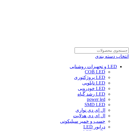
انتخاب دسته بندی
LED و تجهیزات روشنایی
COB LED
LED پروژکتوری
LED تابلویی
LED خودرویی
LED رشد گیاه
power led
SMD LED
ال ای دی نواری
ال ای دی هدلایت
چسب و خمیر سیلیکونی
درایور LED