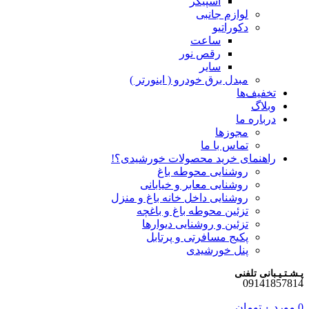
اسپیکر
لوازم جانبی
دکوراتیو
ساعت
رقص نور
سایر
مبدل برق خودرو ( اینورتر )
تخفیف‌ها
وبلاگ
درباره ما
مجوزها
تماس با ما
راهنمای خرید محصولات خورشیدی؟!
روشنایی محوطه باغ
روشنایی معابر و خیابانی
روشنایی داخل خانه باغ و منزل
تزئین محوطه باغ و باغچه
تزئین و روشنایی دیوارها
پکیج مسافرتی و پرتابل
پنل خورشیدی
پـشـتـیـبانی تلفنی
09141857814
0
مورد
۰
تومان