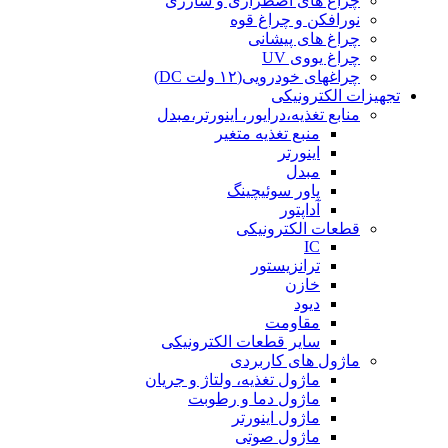
چراغ های اضطراری و شارژی
نورافکن و چراغ قوه
چراغ های پیشانی
چراغ یووی UV
چراغهای خودرویی(۱۲ ولت DC)
تجهیزات الکترونیکی
منابع تغذیه،درایور، اینورتر،مبدل
منبع تغذیه متغیر
اینورتر
مبدل
پاور سوئیچینگ
آداپتور
قطعات الکترونیکی
IC
ترانزیستور
خازن
دیود
مقاومت
سایر قطعات الکترونیکی
ماژول های کاربردی
ماژول تغذیه، ولتاژ و جریان
ماژول دما و رطوبت
ماژول اینورتر
ماژول صوتی