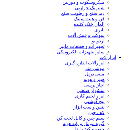
میکروسکوپ و دوربین
شیرینک حرارتی
دما سنج و رطوبت سنج
فن و هیت سینک
المان خنک کننده
باتری
سوکت و فیش آلات
آردوینو
تجهیزات و قطعات ماینر
سایر تجهیزات الکترونیکی
ابزارآلات
ابزارآلات اندازه گیری
مولتی متر
مینی دریل
هیتر و هویه
آچار پرسی
سشوار صنعتی
ابزار لحیم کاری
پیچ گوشتی
پنس و ست ابزار
کف چین
سیم چین و کابل لخت کن
گیره مونتاژ و پایه هویه
جعبه و کیف ابزار