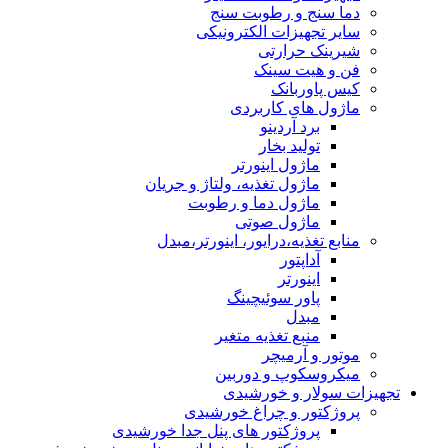
دما سنج و رطوبت سنج
سایر تجهیزات الکترونیکی
شیرینک حرارتی
فن و هیت سینک
کیس پاوربانک
ماژول های کاربردی
برد آردینو
تولید بخار
ماژول اینورتر
ماژول تغذیه، ولتاژ و جریان
ماژول دما و رطوبت
ماژول صوتی
منابع تغذیه،درایور، اینورتر،مبدل
آداپتور
اینورتر
پاور سوئیچینگ
مبدل
منبع تغذیه متغیر
موتور و آرمیچر
میکروسکوپ و دوربین
تجهیزات سولار و خورشیدی
پروژکتور و چراغ خورشیدی
پروژکتور های پنل جدا خورشیدی