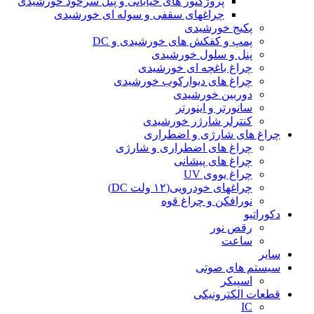
پروژکتور های خیابانی و پنل سرخود خورشیدی
چراغهای سقفی و سوله ای خورشیدی
پکیج خورشیدی
پمپ و کفکش های خورشیدی و DC
پنل و سلول خورشیدی
چراغ باغچه ای خورشیدی
چراغ های دیوارکوب خورشیدی
دوربین خورشیدی
سانورتر و اینورتر
کنترلر شارژر خورشیدی
چراغ های شارژی و اضطراری
چراغ های اضطراری و شارژی
چراغ های پیشانی
چراغ یووی UV
چراغهای خودرویی(۱۲ ولت DC)
نورافکن و چراغ قوه
دکوراتیو
رقص نور
ساعت
سایر
سیستم های صوتی
اسپیکر
قطعات الکترونیکی
IC