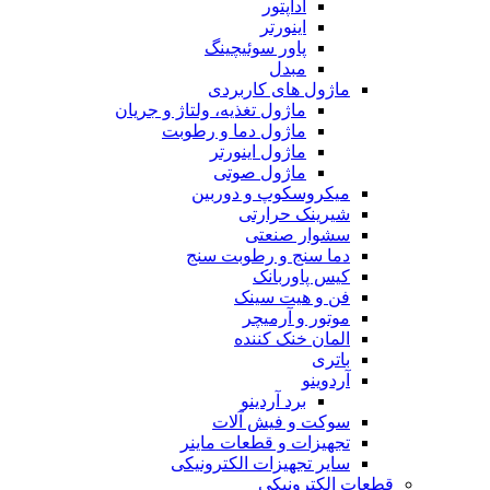
آداپتور
اینورتر
پاور سوئیچینگ
مبدل
ماژول های کاربردی
ماژول تغذیه، ولتاژ و جریان
ماژول دما و رطوبت
ماژول اینورتر
ماژول صوتی
میکروسکوپ و دوربین
شیرینک حرارتی
سشوار صنعتی
دما سنج و رطوبت سنج
کیس پاوربانک
فن و هیت سینک
موتور و آرمیچر
المان خنک کننده
باتری
آردوینو
برد آردینو
سوکت و فیش آلات
تجهیزات و قطعات ماینر
سایر تجهیزات الکترونیکی
قطعات الکترونیکی