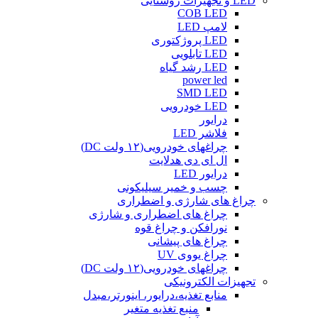
LED و تجهیزات روشنایی
COB LED
لامپ LED
LED پروژکتوری
LED تابلویی
LED رشد گیاه
power led
SMD LED
LED خودرویی
درایور
فلاشر LED
چراغهای خودرویی(۱۲ ولت DC)
ال ای دی هدلایت
درایور LED
چسب و خمیر سیلیکونی
چراغ های شارژی و اضطراری
چراغ های اضطراری و شارژی
نورافکن و چراغ قوه
چراغ های پیشانی
چراغ یووی UV
چراغهای خودرویی(۱۲ ولت DC)
تجهیزات الکترونیکی
منابع تغذیه،درایور، اینورتر،مبدل
منبع تغذیه متغیر