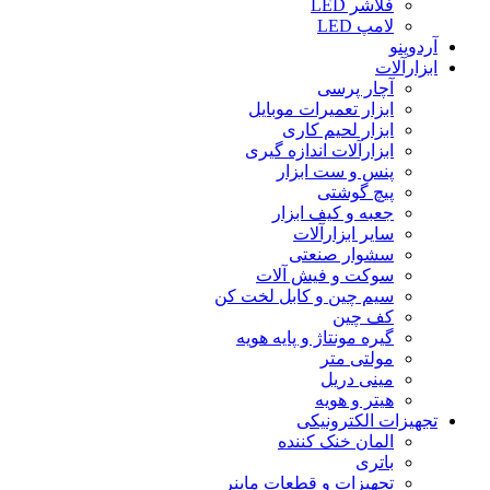
فلاشر LED
لامپ LED
آردوینو
ابزارآلات
آچار پرسی
ابزار تعمیرات موبایل
ابزار لحیم کاری
ابزارآلات اندازه گیری
پنس و ست ابزار
پیچ گوشتی
جعبه و کیف ابزار
سایر ابزارآلات
سشوار صنعتی
سوکت و فیش آلات
سیم چین و کابل لخت کن
کف چین
گیره مونتاژ و پایه هویه
مولتی متر
مینی دریل
هیتر و هویه
تجهیزات الکترونیکی
المان خنک کننده
باتری
تجهیزات و قطعات ماینر