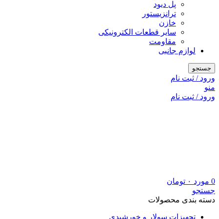
پل دیود
ترانزیستور
خازن
سایر قطعات الکترونیکی
مقاومت
لوازم جانبی
جستجو
ورود / ثبت نام
منو
ورود / ثبت نام
0
مورد
۰
تومان
جستجو
دسته بندی محصولات
تجهیزات سولار و خورشیدی