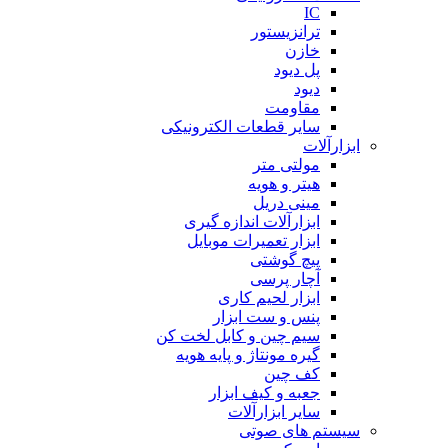
IC
ترانزیستور
خازن
پل دیود
دیود
مقاومت
سایر قطعات الکترونیکی
ابزارآلات
مولتی متر
هیتر و هویه
مینی دریل
ابزارآلات اندازه گیری
ابزار تعمیرات موبایل
پیچ گوشتی
آچار پرسی
ابزار لحیم کاری
پنس و ست ابزار
سیم چین و کابل لخت کن
گیره مونتاژ و پایه هویه
کف چین
جعبه و کیف ابزار
سایر ابزارآلات
سیستم های صوتی